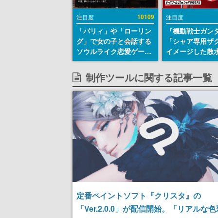
10109
注目度
注目度
「パリィ」や「ローリン
『機動戦士ガン
グ」で女の子と会話する
「シャア専用ザ
ソウルライク恋愛ゲーム
イメージした散
『小早川さんはソウルラ
リールが予約開
イク』無料公開。返事に
にはシャアのパ
制作ツールに関する記事一覧
失敗すると「YOU
マークやジオン
DIED」
エンブレム、型
どを配置
定番ペイントソフト『クリスタ』の
「Ver.2.0.0」が配信開始。「リアルな