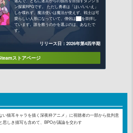
選んで、ともに迷宮からの脱出を目指すダンジョ
ン探索RPGです。 ただし勇者は「はい/いいえ」
しか喋れず、魔法使いは魔法が使えず、戦士は可
愛らしい人形になっていて、僧侶は██を崇拝し
ています。誰を救うのかを選ぶのは、あなたで
す。
リリース日：2026年第4四半期
Steamストアページ
ない猫耳キャラを描く深夜枠アニメ」に視聴者の一部から批判意
と思しき描写も含めて、BPOが議論を交わす