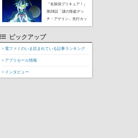
8月8日Steamでリリー
『名探偵プリキュア！』
ス。時に忘れ去られた世
第28話「謎の怪盗デッ
界の古代洞窟を舞台に、4
チ・アゲイン」先行カッ
つのバイオームを探索し
ト解禁。泣きぼくろにモ
ながら脱出を目指す
ノクル、ミステリアスな
ピックアップ
姿が映し出された場面も
電ファミのいま読まれている記事ランキング
アプリセール情報
インタビュー