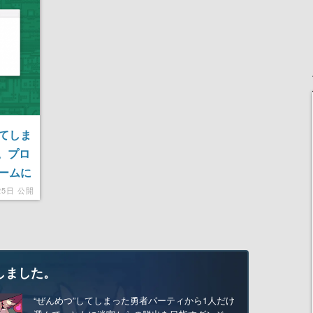
てしま
開。プロ
ームに
25日 公開
しました。
“ぜんめつ”してしまった勇者パーティから1人だけ