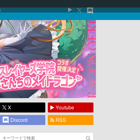
5
X
Youtube
Discord
RSS