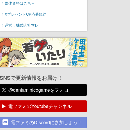
媒体資料はこちら
XプレゼントCP応募規約
運営：株式会社マレ
SNSで更新情報をお届け！
@denfaminicogameをフォロー
電ファミのYoutubeチャンネル
電ファミのDiscordに参加しよう！