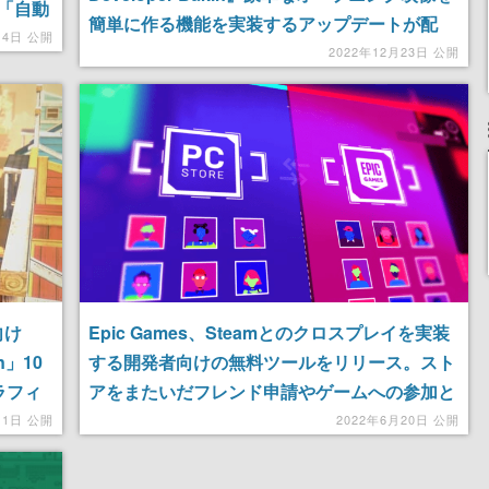
「自動
簡単に作る機能を実装するアップデートが配
手の映
14日 公開
信。製品版が10%オフで購入できるセールも開
2022年12月23日 公開
催中
向け
Epic Games、Steamとのクロスプレイを実装
n」10
する開発者向けの無料ツールをリリース。スト
ラフィ
アをまたいだフレンド申請やゲームへの参加と
いった機能を手軽に実装できるように
月1日 公開
2022年6月20日 公開