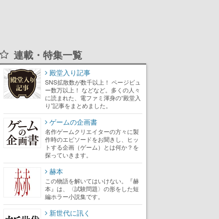
連載・特集一覧
殿堂入り記事
SNS拡散数が数千以上！ ページビュ
ー数万以上！ などなど。多くの人々
に読まれた、電ファミ渾身の“殿堂入
り”記事をまとめました。
ゲームの企画書
名作ゲームクリエイターの方々に製
作時のエピソードをお聞きし、ヒッ
トする企画（ゲーム）とは何か？を
探っていきます。
赫本
この物語を解いてはいけない。『赫
本』は、〈試験問題〉の形をした短
編ホラー小説集です。
新世代に訊く