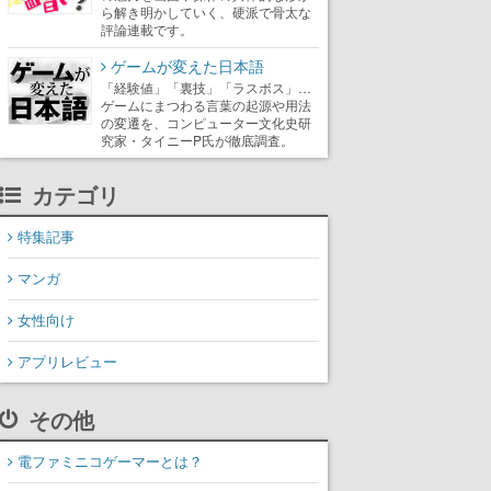
ら解き明かしていく、硬派で骨太な
評論連載です。
ゲームが変えた日本語
「経験値」「裏技」「ラスボス」…
ゲームにまつわる言葉の起源や用法
の変遷を、コンピューター文化史研
究家・タイニーP氏が徹底調査。
カテゴリ
特集記事
マンガ
女性向け
アプリレビュー
その他
電ファミニコゲーマーとは？