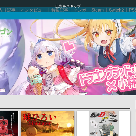
広告をスキップ
入り記事
インタビュー
特集記事
マンガ
Steam
Switch2
PS