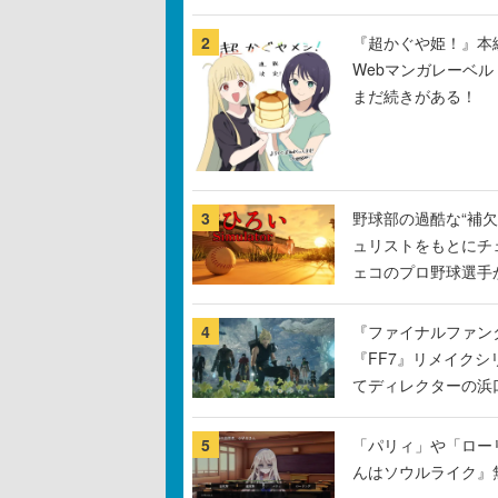
2
『超かぐや姫！』本編
Webマンガレーベ
まだ続きがある！
3
野球部の過酷な“補欠
ュリストをもとにチ
ェコのプロ野球選手
4
『ファイナルファン
『FF7』リメイクシ
てディレクターの浜
5
「パリィ」や「ロー
んはソウルライク』無