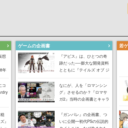
ゲームの企画書
仮想
『アビス』は、ひとつの奇
跡だった──膨大な開発資料
18年
とともに『テイルズ オブ ジ
な宣
アビス』開発陣に聞く、
気だ
「生まれた意味を知る
にコ
なにが、人を「ロマンシン
RPG」が生まれた理由【ゲ
dry
グ」させるのか？『ロマサ
ームの企画書】
ガ2』当時の企画書とキャラ
間限
設定画から迫る、河津秋敏
ラも
がRPGに生み出した「ロマ
雅稔
『ガンパレ』の企画書、つ
ワン
ン」の正体とは【ゲームの
ーズ』
いに公開━初代PSの伝説的
由を
企画書】