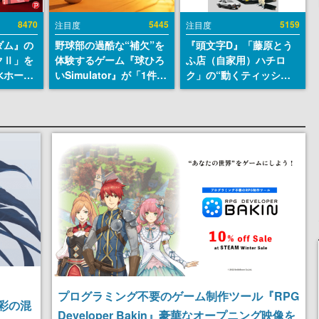
8470
5445
5159
注目度
注目度
ダム』の
野球部の過酷な“補欠”を
『頭文字D』「藤原とう
クⅡ」を
体験するゲーム『球ひろ
ふ店（自家用）ハチロ
水ホース
いSimulator』が「1件」
ク」の“動くティッシュ
始。本体
のウィッシュリストをも
ケース”が買えるポップ
ーソナル
とにチェコ語に対応し
アップショップが開催
公国軍の
SNSで話題に。『キング
へ。マンガの舞台である
式番号な
ダム・カム』開発元やチ
群馬の「イオンモール高
ェコのプロ野球選手から
崎」にて、8月11日から8
称賛の声
月20日までの期間限定で
開催予定
プログラミング不要のゲーム制作ツール『RPG
色彩の混
Developer Bakin』豪華なオープニング映像を