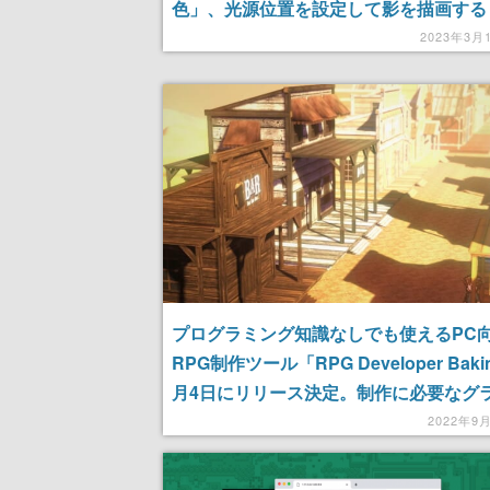
色」、光源位置を設定して影を描画する
陰影」、デッサン人形の手を「撮影した
2023年3月
像」から設定する機能追加
プログラミング知識なしでも使えるPC
RPG制作ツール「RPG Developer Baki
月4日にリリース決定。制作に必要なグ
ック・サウンド素材も収録
2022年9