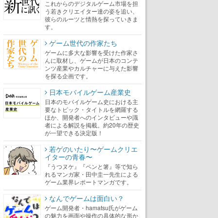
これからのデジタルゲーム市場を担
う若きクリエイター達の姿を追い、
彼らのルーツと情熱を探っていきま
す。
ゲーム世代の作家たち
ゲームに多大な影響を受けた作家さ
んに取材し、ゲームが日本のコンテ
ンツ産業やカルチャーに与えた影響
を探る企画です。
日本モバイルゲーム産業史
日本のモバイルゲーム史における主
要なトピック・タイトルを網羅する
ほか、開発者へのインタビューや識
者による解説を掲載。約20年の歴史
が一望できる決定版！
若ゲのいたり〜ゲームクリエ
イターの青春〜
『うつヌケ』『ペンと箸』等で知ら
れるマンガ家・田中圭一先生による
ゲーム業界レポートマンガです。
なんでゲームは面白い？
ゲーム開発者・hamatsu氏がゲーム
の魅力を画面や操作の具体的な形か