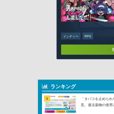
インディー
RPG
ランキング
1
「タバコを止められ
見。違法薬物の使用