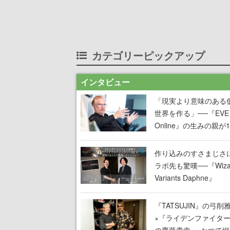
カテゴリーピックアップ
インタビュー
「現実より意味のある
世界を作る」──『EVE
Online』の生みの親が
掲げ続ける”クレイジー
言”は、比喩ではなく本
作り込みのすさまじさ
った
ラボ先も驚嘆──『Wizar
Variants Daphne』
×『FFXI』コラボが期
定なのにジョブもキャ
『TATSUJIN』の弓削
武器も戦闘システムも
×『ライデンファイタ
オフで作り込まれた理