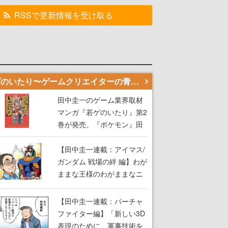
RSSで更新情報を受け取る
若ゲのいたり〜ゲームクリエイターの青春〜
田中圭一のゲーム業界取材
マンガ『若ゲのいたり』第2
巻が発売。『ポケモン』田
尻智さん、『ゼビウス』遠
藤雅伸さんらの貴重なエピ
【田中圭一連載：アイマス/
ソードを収録
ガンダム 戦場の絆 編】わが
ままな王様のわがままなニ
ーズを満たす！──小山順一
朗が貫く姿勢に、ゲームク
【田中圭一連載：バーチャ
リエイターとしての矜持を
ファイター編】「新しい3D
見た【若ゲのいたり最終
表現のために、軍事技術を