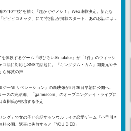
の“10年後”を描く『超かぐやメシ！』Web連載決定。新たな
ル「ビビビコミック」にて特別話が掲載スタート、あのお話には…
”を体験するゲーム『球ひろいSimulator』が「1件」のウィッシ
ェコ語に対応しSNSで話題に。『キングダム・カム』開発元やチ
から称賛の声
タジーⅦ リベレーション』の新映像が8月26日早朝に公開へ。
リーズの完結編、「gamescom」のオープニングナイトライブに
口直樹氏が登壇する予定
リング」で女の子と会話するソウルライク恋愛ゲーム『小早川さ
料公開。返事に失敗すると「YOU DIED」