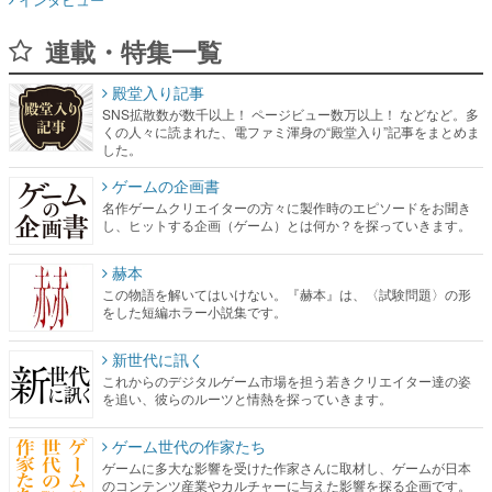
連載・特集一覧
殿堂入り記事
SNS拡散数が数千以上！ ページビュー数万以上！ などなど。多
くの人々に読まれた、電ファミ渾身の“殿堂入り”記事をまとめま
した。
ゲームの企画書
名作ゲームクリエイターの方々に製作時のエピソードをお聞き
し、ヒットする企画（ゲーム）とは何か？を探っていきます。
赫本
この物語を解いてはいけない。『赫本』は、〈試験問題〉の形
をした短編ホラー小説集です。
新世代に訊く
これからのデジタルゲーム市場を担う若きクリエイター達の姿
を追い、彼らのルーツと情熱を探っていきます。
ゲーム世代の作家たち
ゲームに多大な影響を受けた作家さんに取材し、ゲームが日本
のコンテンツ産業やカルチャーに与えた影響を探る企画です。