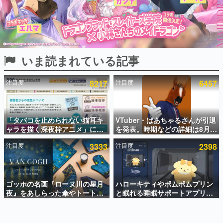
インタビュー
連載・特集一覧
殿堂入り記事
いま読まれている記事
SNS拡散数が数千以上！ ページビュー数万以上！ などな
ど。多くの人々に読まれた、電ファミ渾身の“殿堂入り”記
事をまとめました。
注目度
8217
注目度
6457
ゲームの企画書
名作ゲームクリエイターの方々に製作時のエピソードをお
聞きし、ヒットする企画（ゲーム）とは何か？を探ってい
「タバコを止められない猫耳キ
VTuber・ばあちゃるさんが引退
きます。
ャラを描く深夜枠アニメ」に視
を発表。時期などの詳細は8月9
赫本
聴者の一部から批判意見。違法
日15時からの配信で説明
この物語を解いてはいけない。『赫本』は、〈試験問題〉
注目度
3333
注目度
2398
薬物の使用と思しき描写も含め
の形をした短編ホラー小説集です。
て、BPOが議論を交わす
新世代に訊く
ゴッホの名画『ローヌ川の星月
ハローキティやポムポムプリン
これからのデジタルゲーム市場を担う若きクリエイター達
の姿を追い、彼らのルーツと情熱を探っていきます。
夜』をあしらった傘やトートバ
と眠れる睡眠サポートアプリ
ッグなどが登場。8月7日21時よ
『ゆめたび』が配信中。キャラ
り2日間限定で予約販売
ごとのASMRや目覚ましアラー
ゲーム世代の作家たち
ムも搭載
ゲームに多大な影響を受けた作家さんに取材し、ゲームが