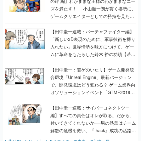
の絆 編】わがままな王様のわがままなニー
ズを満たす！──小山順一朗が貫く姿勢に、
ゲームクリエイターとしての矜持を見た
【若ゲのいたり最終回】
【田中圭一連載：バーチャファイター編】
「新しい3D表現のために、軍事技術を採り
入れたい」世界情勢を味方につけて、ゲー
ムに革命をもたらした鈴木 裕の功績【若ゲ
のいたり】
【田中圭一：若ゲのいたり】ゲーム開発統
合環境「Unreal Engine」最新バージョン
で、開発環境はどう変わる？ ゲーム業界向
けソリューションイベント「GTMF2019」
に行って、より理解を深めよう【PR】
【田中圭一連載：サイバーコネクトツー
編】すべての責任はオレが取る。だから、
付いてきてくれないか──男の熱意はチーム
解散の危機を救い、『.hack』成功の活路を
開く。業界の快男児・松山 洋に流れる血は