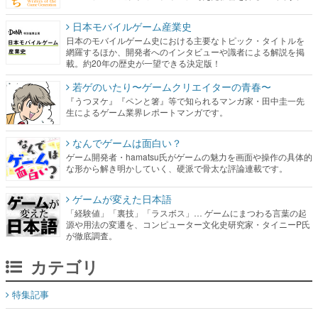
日本モバイルゲーム産業史
日本のモバイルゲーム史における主要なトピック・タイトルを
網羅するほか、開発者へのインタビューや識者による解説を掲
載。約20年の歴史が一望できる決定版！
若ゲのいたり〜ゲームクリエイターの青春〜
『うつヌケ』『ペンと箸』等で知られるマンガ家・田中圭一先
生によるゲーム業界レポートマンガです。
なんでゲームは面白い？
ゲーム開発者・hamatsu氏がゲームの魅力を画面や操作の具体的
な形から解き明かしていく、硬派で骨太な評論連載です。
ゲームが変えた日本語
「経験値」「裏技」「ラスボス」… ゲームにまつわる言葉の起
源や用法の変遷を、コンピューター文化史研究家・タイニーP氏
が徹底調査。
カテゴリ
特集記事