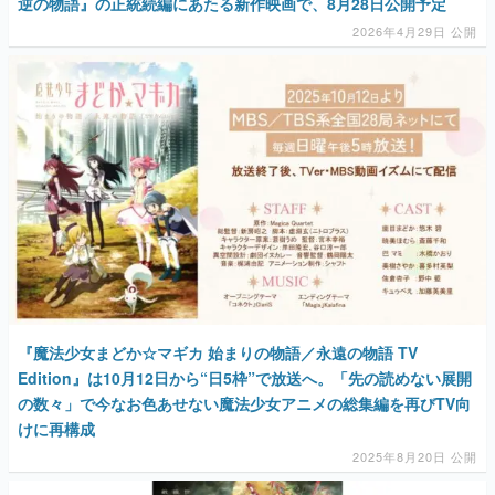
逆の物語』の正統続編にあたる新作映画で、8月28日公開予定
2026年4月29日 公開
『魔法少女まどか☆マギカ 始まりの物語／永遠の物語 TV
Edition』は10月12日から“日5枠”で放送へ。「先の読めない展開
の数々」で今なお色あせない魔法少女アニメの総集編を再びTV向
けに再構成
2025年8月20日 公開