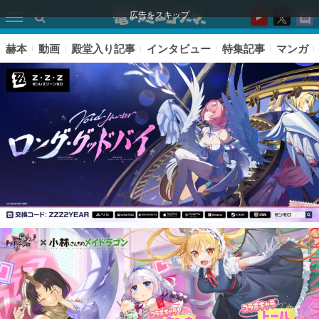
広告をスキップ
赫本
動画
殿堂入り記事
インタビュー
特集記事
マンガ
ピックアップ
電ファミのいま読まれている記事ランキング
アプリセール情報