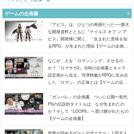
ゲームの企画書
『アビス』は、ひとつの奇跡だった──膨大
な開発資料とともに『テイルズ オブ ジ ア
ビス』開発陣に聞く、「生まれた意味を知
るRPG」が生まれた理由【ゲームの企画
書】
なにが、人を「ロマンシング」させるの
か？『ロマサガ2』当時の企画書とキャラ
設定画から迫る、河津秋敏がRPGに生み出
した「ロマン」の正体とは【ゲームの企画
書】
『ガンパレ』の企画書、ついに公開━初代
PSの伝説的タイトルは、なぜ生まれたの
か？そして『LOOP8』へ受け継がれたもの
【ゲームの企画書】
世界が認めるゲームデザイナー・上田文人