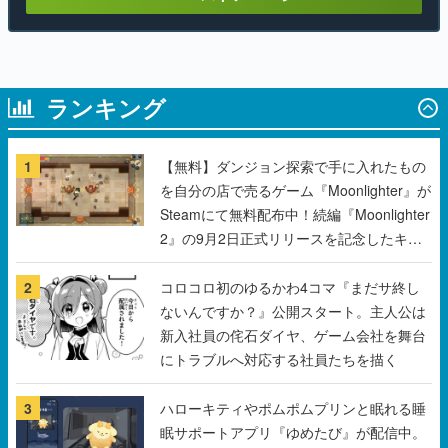
ランキング
1
【無料】ダンジョン探索で手に入れたもの
を自分の店で売るゲーム『Moonlighter』が
Steamにて無料配布中！続編『Moonlighter
2』の9月2日正式リリースを記念したキャ
ンペーン
2
コロコロ初のゆるかわ4コマ『まだサ終し
ないんですか？』公開スタート。主人公は
新入社員の侘石ダイヤ、ゲーム会社を舞台
にトラブルへ対応する社員たちを描く
3
ハローキティやポムポムプリンと眠れる睡
眠サポートアプリ『ゆめたび』が配信中。