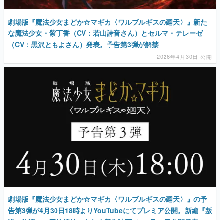
劇場版『魔法少女まどか☆マギカ〈ワルプルギスの廻天〉』新た
な魔法少女・紫丁香（CV：若山詩音さん）とセルマ・テレーゼ
（CV：黒沢ともよさん）発表。予告第3弾が解禁
2026年4月30日 公開
劇場版『魔法少女まどか☆マギカ〈ワルプルギスの廻天〉』の予
告第3弾が4月30日18時よりYouTubeにてプレミア公開。新編『叛