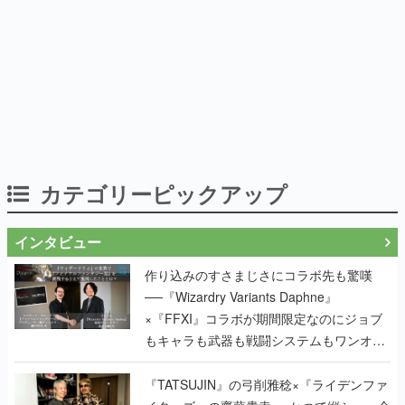
カテゴリーピックアップ
インタビュー
作り込みのすさまじさにコラボ先も驚嘆
──『Wizardry Variants Daphne』
×『FFXI』コラボが期間限定なのにジョブ
もキャラも武器も戦闘システムもワンオフ
で作り込まれた理由を両ディレクターに聞
く
『TATSUJIN』の弓削雅稔×『ライデンファ