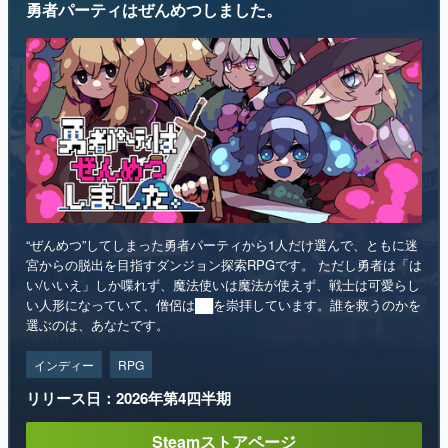
勇者パーティはぜんめつしました。
“ぜんめつ”してしまった勇者パーティから1人だけ選んで、ともに迷
宮からの脱出を目指すダンジョン探索RPGです。 ただし勇者は「は
い/いいえ」しか喋れず、魔法使いは魔法が使えず、戦士は可愛らし
い人形になっていて、僧侶は██を崇拝しています。誰を救うのかを
選ぶのは、あなたです。
インディー
RPG
リリース日：2026年第4四半期
Steamストアページ