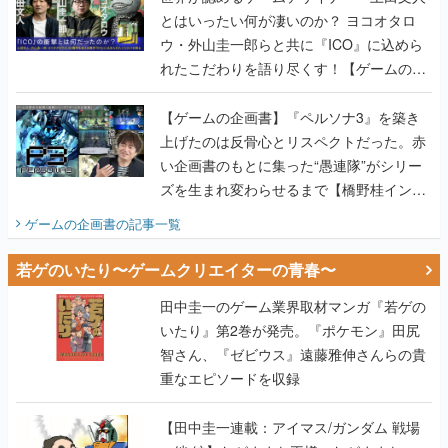
とはいったい何が凄いのか？ ヨコオタロ
ウ・外山圭一郎らと共に『ICO』に込めら
れたこだわりを語り尽くす！【ゲームの企
画書】
【ゲームの企画書】『ペルソナ3』を築き
上げたのは反骨心とリスペクトだった。赤
い企画書のもとに集った“愚連隊”がシリー
ズを生まれ変わらせるまで【橋野桂インタ
ビュー】
ゲームの企画書
の記事一覧
若ゲのいたり〜ゲームクリエイターの青春〜
田中圭一のゲーム業界取材マンガ『若ゲの
いたり』第2巻が発売。『ポケモン』田尻
智さん、『ゼビウス』遠藤雅伸さんらの貴
重なエピソードを収録
【田中圭一連載：アイマス/ガンダム 戦場