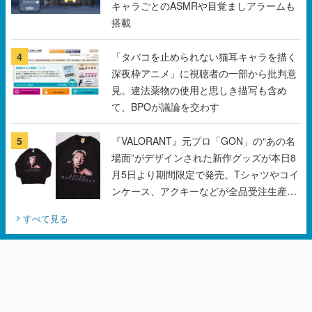
キャラごとのASMRや目覚ましアラームも
搭載
4
「タバコを止められない猫耳キャラを描く
深夜枠アニメ」に視聴者の一部から批判意
見。違法薬物の使用と思しき描写も含め
て、BPOが議論を交わす
5
『VALORANT』元プロ「GON」の“あの名
場面”がデザインされた新作グッズが本日8
月5日より期間限定で発売。Tシャツやコイ
ンケース、アクキーなどが全品受注生産で
登場、過去に発売したグッズの再販も
すべて見る