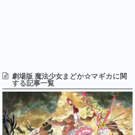
日本のコンテンツ産業やカルチャーに与えた影響を探る企
画です。
日本モバイルゲーム産業史
日本のモバイルゲーム史における主要なトピック・タイト
ルを網羅するほか、開発者へのインタビューや識者による
解説を掲載。約20年の歴史が一望できる決定版！
若ゲのいたり〜ゲームクリエイターの青春〜
『うつヌケ』『ペンと箸』等で知られるマンガ家・田中圭
一先生によるゲーム業界レポートマンガです。
なんでゲームは面白い？
ゲーム開発者・hamatsu氏がゲームの魅力を画面や操作の
劇場版 魔法少女まどか☆マギカに関
具体的な形から解き明かしていく、硬派で骨太な評論連載
する記事一覧
です。
ゲームが変えた日本語
「経験値」「裏技」「ラスボス」… ゲームにまつわる言葉
の起源や用法の変遷を、コンピューター文化史研究家・タ
イニーP氏が徹底調査。
カテゴリ
特集記事