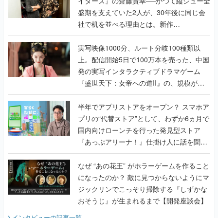
イターズ』の齋藤貴幸──かつて縦シュー全
盛期を支えていた2人が、30年後に同じ会
社で机を並べる理由とは。新作
『TATSUJIN EXTREME』で初タッグを組
んだレジェンド2人に訊く開発秘話
実写映像1000分、ルート分岐100種類以
上。配信開始5日で100万本を売った、中国
発の実写インタラクティブドラマゲーム
『盛世天下：女帝への道II』の、規模が違
うこだわりをプロデューサーに聞いた
半年でアプリストアをオープン？ スマホア
プリの“代替ストア”として、わずか6ヵ月で
国内向けローンチを行った発見型ストア
『あっぷアリーナ！』仕掛け人に話を聞い
てみた
なぜ “あの花王” がホラーゲームを作ること
になったのか？ 敵に見つからないようにマ
ジックリンでこっそり掃除する『しずかな
おそうじ』が生まれるまで【開発座談会】
インタビュー
の記事一覧