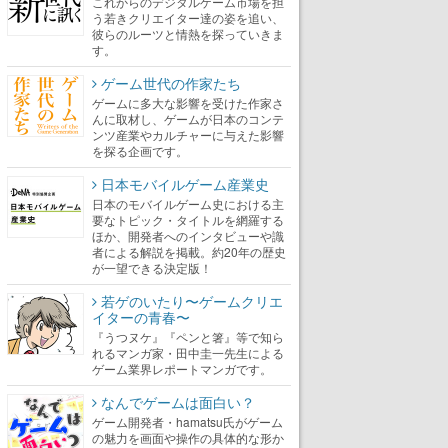
これからのデジタルゲーム市場を担
う若きクリエイター達の姿を追い、
彼らのルーツと情熱を探っていきま
す。
ゲーム世代の作家たち
ゲームに多大な影響を受けた作家さ
んに取材し、ゲームが日本のコンテ
ンツ産業やカルチャーに与えた影響
を探る企画です。
日本モバイルゲーム産業史
日本のモバイルゲーム史における主
要なトピック・タイトルを網羅する
ほか、開発者へのインタビューや識
者による解説を掲載。約20年の歴史
が一望できる決定版！
若ゲのいたり〜ゲームクリエ
イターの青春〜
『うつヌケ』『ペンと箸』等で知ら
れるマンガ家・田中圭一先生による
ゲーム業界レポートマンガです。
なんでゲームは面白い？
ゲーム開発者・hamatsu氏がゲーム
の魅力を画面や操作の具体的な形か