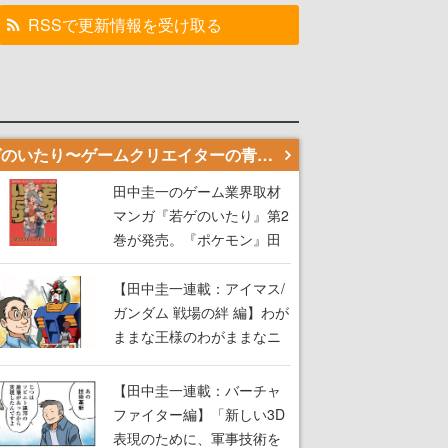
RSSで更新情報を受け取る
若ゲのいたり〜ゲームクリエイターの青春〜
田中圭一のゲーム業界取材
マンガ『若ゲのいたり』第2
巻が発売。『ポケモン』田
尻智さん、『ゼビウス』遠
藤雅伸さんらの貴重なエピ
【田中圭一連載：アイマス/
ソードを収録
ガンダム 戦場の絆 編】わが
ままな王様のわがままなニ
ーズを満たす！──小山順一
朗が貫く姿勢に、ゲームク
【田中圭一連載：バーチャ
リエイターとしての矜持を
ファイター編】「新しい3D
見た【若ゲのいたり最終
表現のために、軍事技術を