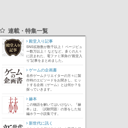
連載・特集一覧
殿堂入り記事
SNS拡散数が数千以上！ ページビュ
ー数万以上！ などなど。多くの人々
に読まれた、電ファミ渾身の“殿堂入
り”記事をまとめました。
ゲームの企画書
名作ゲームクリエイターの方々に製
作時のエピソードをお聞きし、ヒッ
トする企画（ゲーム）とは何か？を
探っていきます。
赫本
この物語を解いてはいけない。『赫
本』は、〈試験問題〉の形をした短
編ホラー小説集です。
新世代に訊く