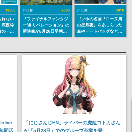
19360
9383
3916
注目度
注目度
られない
『ファイナルファンタジ
ゴッホの名画『ローヌ川
く深夜枠
ーⅦ リベレーション』の
の星月夜』をあしらった
者の一部
新映像が8月26日早朝に
傘やトートバッグなどが
違法薬物
公開へ。『FF7』リメイ
登場。8月7日21時より2
描写も含
クシリーズの完結編、
日間限定で予約販売
論を交わ
「gamescom」のオープ
ニングナイトライブにて
ディレクターの浜口直樹
氏が登壇する予定
live
「にじさんじEN」ライバーの虎姫コトカさん
2年間活
が「5月28日」でのグループ卒業を発