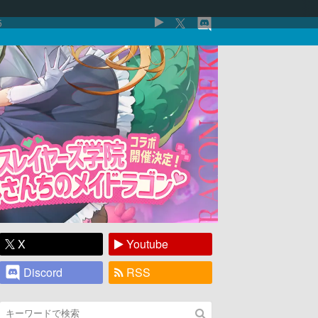
5
X
Youtube
Discord
RSS