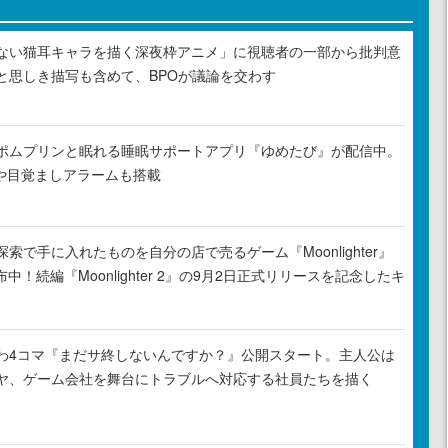
ない猫耳キャラを描く深夜枠アニメ」に視聴者の一部から批判意
と思しき描写も含めて、BPOが議論を交わす
ポムプリンと眠れる睡眠サポートアプリ『ゆめたび』が配信中。
Rや目覚ましアラームも搭載
索で手に入れたものを自分の店で売るゲーム『Moonlighter』
布中！続編『Moonlighter 2』の9月2日正式リリースを記念したキ
わ4コマ『まだサ終しないんですか？』公開スタート。主人公は
ヤ、ゲーム会社を舞台にトラブルへ対応する社員たちを描く