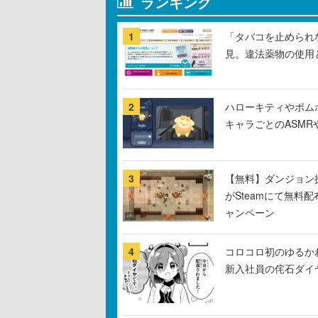
ランキング
1
「タバコを止められ
見。違法薬物の使用
2
ハローキティやポム
キャラごとのASM
3
【無料】ダンジョン探
がSteamにて無料配
ャンペーン
4
コロコロ初のゆるか
新入社員の侘石ダイ