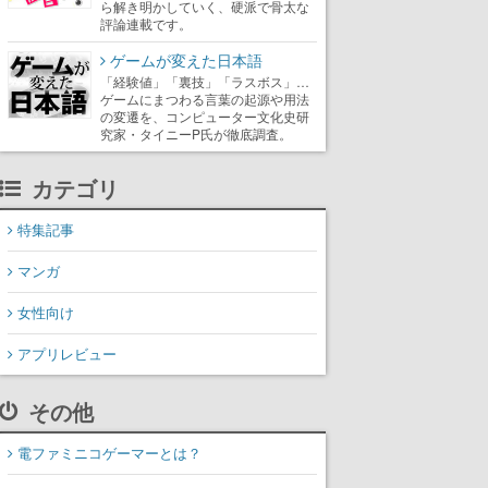
ら解き明かしていく、硬派で骨太な
評論連載です。
ゲームが変えた日本語
「経験値」「裏技」「ラスボス」…
ゲームにまつわる言葉の起源や用法
の変遷を、コンピューター文化史研
究家・タイニーP氏が徹底調査。
カテゴリ
特集記事
マンガ
女性向け
アプリレビュー
その他
電ファミニコゲーマーとは？