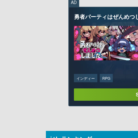
AD
勇者パーティはぜんめつ
インディー
RPG