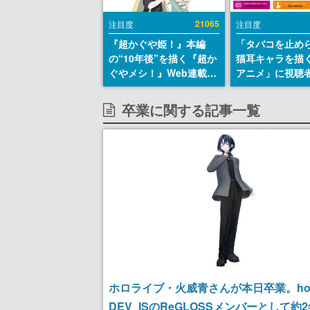
21065
注目度
注目度
『超かぐや姫！』本編
「タバコを止め
の“10年後”を描く『超か
猫耳キャラを描
ぐやメシ！』Web連載決
アニメ」に視聴
定。新たなWebマンガレ
から批判意見。
ーベル「ビビビコミッ
の使用と思しき
卒業に関する記事一覧
ク」にて特別話が掲載ス
めて、BPOが議
タート、あのお話には…
す
まだ続きがある！
ホロライブ・火威青さんが本日卒業。holo
DEV_ISのReGLOSSメンバーとして約