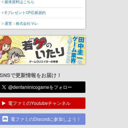
媒体資料はこちら
XプレゼントCP応募規約
運営：株式会社マレ
SNSで更新情報をお届け！
@denfaminicogameをフォロー
電ファミのYoutubeチャンネル
電ファミのDiscordに参加しよう！