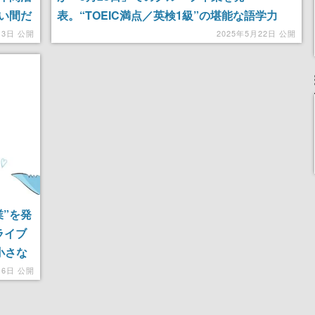
い間だ
表。“TOEIC満点／英検1級”の堪能な語学力
てホロ
と“畳の上”で繰り広げるダイナミックな料理配
月3日 公開
2025年5月22日 公開
でし
信、キュートでパワフルな歌声でファンを引き
付けたバイリンガルギャル
”を発
ライブ
小さな
トし、
16日 公開
る映像