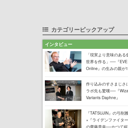
カテゴリーピックアップ
インタビュー
「現実より意味のある
世界を作る」──『EVE
Online』の生みの親が
掲げ続ける”クレイジー
言”は、比喩ではなく本
作り込みのすさまじさ
った
ラボ先も驚嘆──『Wizar
Variants Daphne』
×『FFXI』コラボが期
定なのにジョブもキャ
『TATSUJIN』の弓削
武器も戦闘システムも
×『ライデンファイタ
オフで作り込まれた理
の齋藤貴幸──かつて