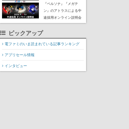
な宣言”は、比喩ではなく
『ペルソナ』『メガテ
本気だった
ン』のアトラスによる中
途採用オンライン説明会
が9月11日に無料開催。
ピックアップ
プランナー、プログラマ
ー、デザイナーなど全職
電ファミのいま読まれている記事ランキング
種で募集
アプリセール情報
インタビュー