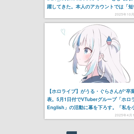
躍してきた。本人のアカウントでは「短
ったけれど、ReGLOSSのメンバーとし
2025年10
ライブで過ごせた時間は夢のような時間
た」とコメント
【ホロライブ】がうる・ぐらさんが“卒業
表。5月1日付でVTuberグループ「ホロ
English」の活動に幕を下ろす。「私を
サメにしてくれてありがとう」とコメン
2025年4月
これまで応援してくれた視聴者に感謝す
も配信