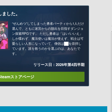
しました。
“ぜんめつ”してしまった勇者パーティから1人だけ
選んで、ともに迷宮からの脱出を目指すダンジョ
ン探索RPGです。 ただし勇者は「はい/いいえ」
しか喋れず、魔法使いは魔法が使えず、戦士は可
愛らしい人形になっていて、僧侶は██を崇拝し
ています。誰を救うのかを選ぶのは、あなたで
す。
リリース日：2026年第4四半期
Steamストアページ