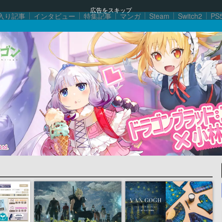
広告をスキップ
入り記事
インタビュー
特集記事
マンガ
Steam
Switch2
PS