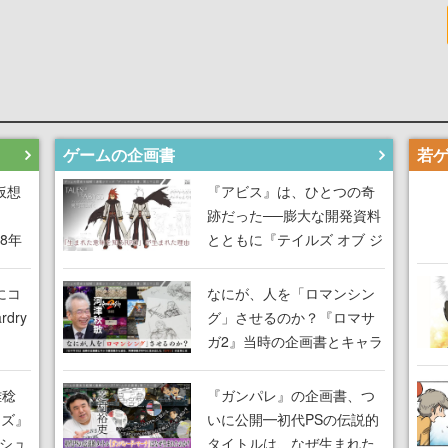
ゲームの企画書
仮想
『アビス』は、ひとつの奇
跡だった──膨大な開発資料
18年
とともに『テイルズ オブ ジ
な宣
アビス』開発陣に聞く、
気だ
「生まれた意味を知る
にコ
なにが、人を「ロマンシン
RPG」が生まれた理由【ゲ
dry
グ」させるのか？『ロマサ
ームの企画書】
ガ2』当時の企画書とキャラ
間限
設定画から迫る、河津秋敏
ラも
がRPGに生み出した「ロマ
雅稔
『ガンパレ』の企画書、つ
ワン
ン」の正体とは【ゲームの
ーズ』
いに公開━初代PSの伝説的
由を
企画書】
縦シュ
タイトルは、なぜ生まれた