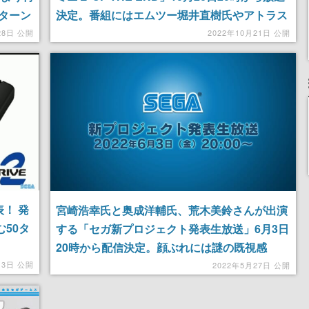
ターン
決定。番組にはエムツー堀井直樹氏やアトラス
宮崎浩幸氏ら豪華ゲスト陣が出演
28日 公開
2022年10月21日 公開
！ 発
宮崎浩幸氏と奥成洋輔氏、荒木美鈴さんが出演
む50タ
する「セガ新プロジェクト発表生放送」6月3日
20時から配信決定。顔ぶれには謎の既視感
が…？
月3日 公開
2022年5月27日 公開