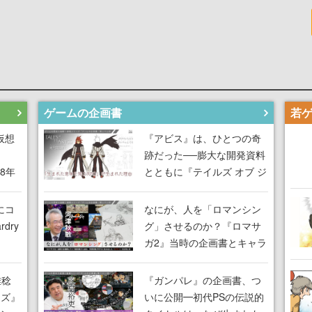
ゲームの企画書
仮想
『アビス』は、ひとつの奇
跡だった──膨大な開発資料
18年
とともに『テイルズ オブ ジ
な宣
アビス』開発陣に聞く、
気だ
「生まれた意味を知る
にコ
なにが、人を「ロマンシン
RPG」が生まれた理由【ゲ
dry
グ」させるのか？『ロマサ
ームの企画書】
ガ2』当時の企画書とキャラ
間限
設定画から迫る、河津秋敏
ラも
がRPGに生み出した「ロマ
雅稔
『ガンパレ』の企画書、つ
ワン
ン」の正体とは【ゲームの
ーズ』
いに公開━初代PSの伝説的
由を
企画書】