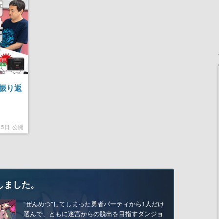
振り返
15日 公開
しました。
“ぜんめつ”してしまった勇者パーティから1人だけ
選んで、ともに迷宮からの脱出を目指すダンジョ