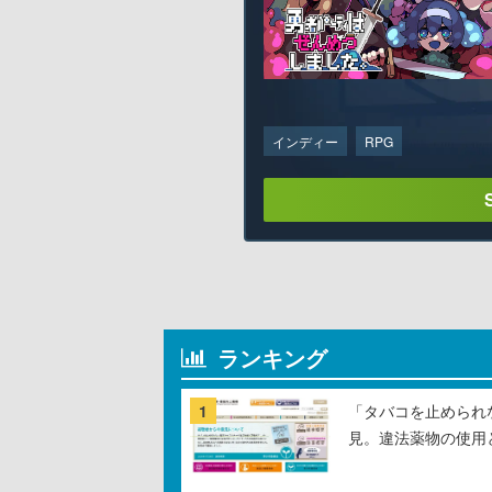
インディー
RPG
ランキング
1
「タバコを止められ
見。違法薬物の使用