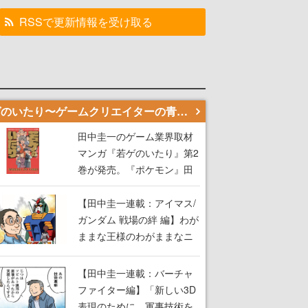
RSSで更新情報を受け取る
若ゲのいたり〜ゲームクリエイターの青春〜
田中圭一のゲーム業界取材
マンガ『若ゲのいたり』第2
巻が発売。『ポケモン』田
尻智さん、『ゼビウス』遠
藤雅伸さんらの貴重なエピ
【田中圭一連載：アイマス/
ソードを収録
ガンダム 戦場の絆 編】わが
ままな王様のわがままなニ
ーズを満たす！──小山順一
朗が貫く姿勢に、ゲームク
【田中圭一連載：バーチャ
リエイターとしての矜持を
ファイター編】「新しい3D
見た【若ゲのいたり最終
表現のために、軍事技術を