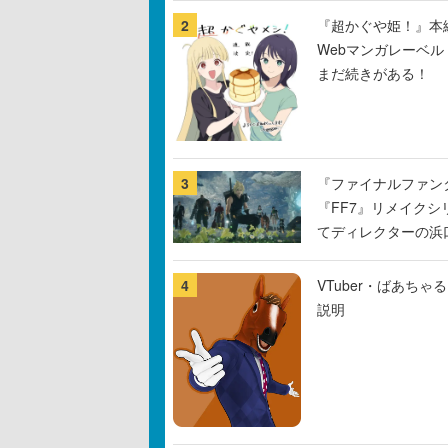
2
『超かぐや姫！』本編
Webマンガレーベ
まだ続きがある！
3
『ファイナルファン
『FF7』リメイクシ
てディレクターの浜
4
VTuber・ばあち
説明