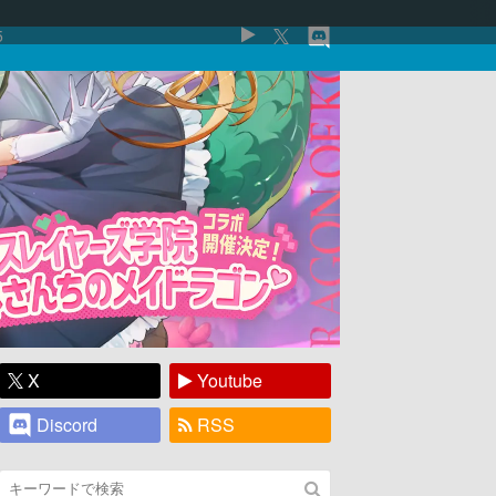
5
X
Youtube
Discord
RSS