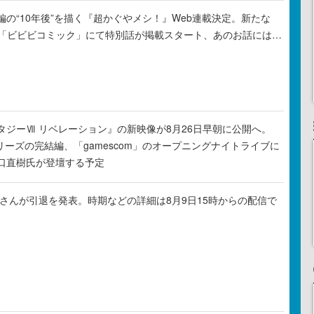
の“10年後”を描く『超かぐやメシ！』Web連載決定。新たな
ル「ビビビコミック」にて特別話が掲載スタート、あのお話には…
タジーⅦ リベレーション』の新映像が8月26日早朝に公開へ。
リーズの完結編、「gamescom」のオープニングナイトライブに
口直樹氏が登壇する予定
ゃるさんが引退を発表。時期などの詳細は8月9日15時からの配信で