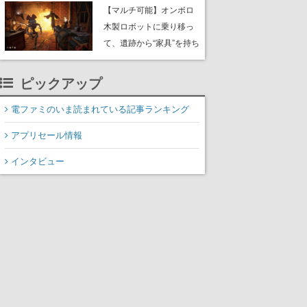
や大きな貝も
【マルチ可能】オンボロ
木製ロボットに乗り移っ
て、遺跡から“家具”を持ち
帰るホラーアクションゲ
ーム『GRAIN ROT』が本
ピックアップ
日8月8日Steamにて発
売。迫る“腐敗”から逃げ延
電ファミのいま読まれている記事ランキング
び、持ち帰った家具で基
アプリセール情報
地を再建
インタビュー