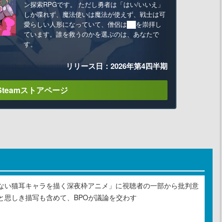
ン探索RPGです。 ただし勇者は「はい/いいえ」
しか喋れず、魔法使いは魔法が使えず、戦士は可
愛らしい人形になっていて、僧侶は██を崇拝し
ています。誰を救うのかを選ぶのは、あなたで
す。
リリース日：2026年第4四半期
Steamストアページ
ない猫耳キャラを描く深夜枠アニメ」に視聴者の一部から批判意
と思しき描写も含めて、BPOが議論を交わす