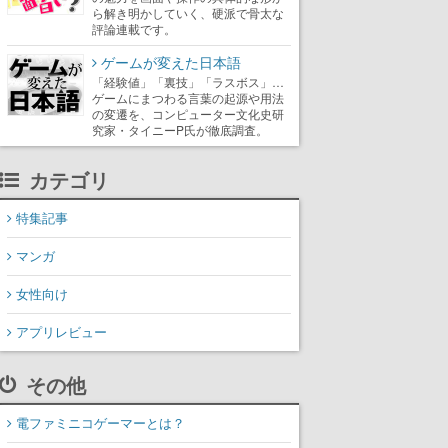
ら解き明かしていく、硬派で骨太な
評論連載です。
ゲームが変えた日本語
「経験値」「裏技」「ラスボス」…
ゲームにまつわる言葉の起源や用法
の変遷を、コンピューター文化史研
究家・タイニーP氏が徹底調査。
カテゴリ
特集記事
マンガ
女性向け
アプリレビュー
その他
電ファミニコゲーマーとは？