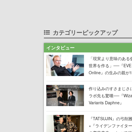
カテゴリーピックアップ
インタビュー
「現実より意味のある
世界を作る」──『EVE
Online』の生みの親が
掲げ続ける”クレイジー
言”は、比喩ではなく本
作り込みのすさまじさ
った
ラボ先も驚嘆──『Wizar
Variants Daphne』
×『FFXI』コラボが期
定なのにジョブもキャ
『TATSUJIN』の弓削
武器も戦闘システムも
×『ライデンファイタ
オフで作り込まれた理