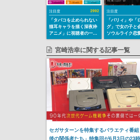
2992
注目度
注目度
「タバコを止められない
「パリィ」や「
猫耳キャラを描く深夜枠
グ」で女の子と
アニメ」に視聴者の一部
ソウルライク恋
から批判意見。違法薬物
『小早川さんは
の使用と思しき描写も含
イク』無料公開
宮崎浩幸に関する記事一覧
めて、BPOが議論を交わ
失敗すると「YO
す
DIED」
セガサターンを特集するバラエティ番組
後の関係者たち」特集回が6月3日の23