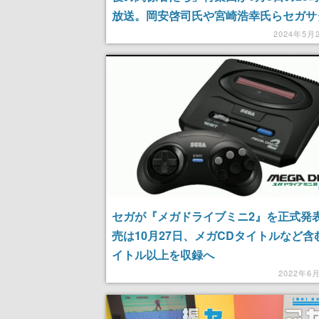
放送。岡安啓司氏や宮崎浩幸氏らセガサ
躍進の仕掛人が集う
2024年5月
セガが『メガドライブミニ2』を正式発表
売は10月27日、メガCDタイトルなど含
イトル以上を収録へ
2022年6