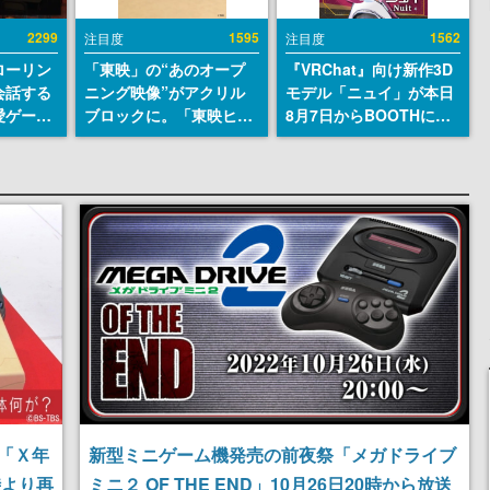
2299
1595
1562
注目度
注目度
ローリン
「東映」の“あのオープ
『VRChat』向け新作3D
会話する
ニング映像”がアクリル
モデル「ニュイ」が本日
愛ゲーム
ブロックに。「東映ヒス
8月7日からBOOTHにて
ソウルラ
トリカル グッズコレクシ
発売。瞳に光る星や感情
。返事に
ョン」が8月下旬より発
豊かな表情が、小悪魔か
U
売
わいい
「Ｘ年
新型ミニゲーム機発売の前夜祭「メガドライブ
時より再
ミニ２ OF THE END」10月26日20時から放送