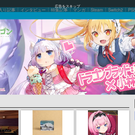
広告をスキップ
入り記事
インタビュー
特集記事
マンガ
Steam
Switch2
PS