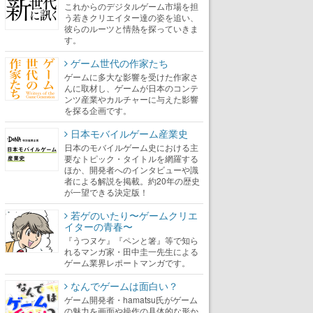
これからのデジタルゲーム市場を担
う若きクリエイター達の姿を追い、
彼らのルーツと情熱を探っていきま
す。
ゲーム世代の作家たち
ゲームに多大な影響を受けた作家さ
んに取材し、ゲームが日本のコンテ
ンツ産業やカルチャーに与えた影響
を探る企画です。
日本モバイルゲーム産業史
日本のモバイルゲーム史における主
要なトピック・タイトルを網羅する
ほか、開発者へのインタビューや識
者による解説を掲載。約20年の歴史
が一望できる決定版！
若ゲのいたり〜ゲームクリエ
イターの青春〜
『うつヌケ』『ペンと箸』等で知ら
れるマンガ家・田中圭一先生による
ゲーム業界レポートマンガです。
なんでゲームは面白い？
ゲーム開発者・hamatsu氏がゲーム
の魅力を画面や操作の具体的な形か