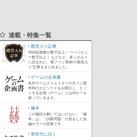
連載・特集一覧
殿堂入り記事
SNS拡散数が数千以上！ ページビュ
ー数万以上！ などなど。多くの人々
に読まれた、電ファミ渾身の“殿堂入
り”記事をまとめました。
ゲームの企画書
名作ゲームクリエイターの方々に製
作時のエピソードをお聞きし、ヒッ
トする企画（ゲーム）とは何か？を
探っていきます。
赫本
この物語を解いてはいけない。『赫
本』は、〈試験問題〉の形をした短
編ホラー小説集です。
新世代に訊く