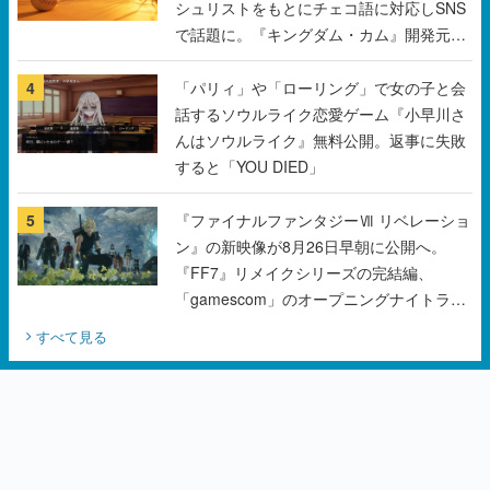
シュリストをもとにチェコ語に対応しSNS
で話題に。『キングダム・カム』開発元や
チェコのプロ野球選手から称賛の声
4
「パリィ」や「ローリング」で女の子と会
話するソウルライク恋愛ゲーム『小早川さ
んはソウルライク』無料公開。返事に失敗
すると「YOU DIED」
5
『ファイナルファンタジーⅦ リベレーショ
ン』の新映像が8月26日早朝に公開へ。
『FF7』リメイクシリーズの完結編、
「gamescom」のオープニングナイトライ
ブにてディレクターの浜口直樹氏が登壇す
すべて見る
る予定