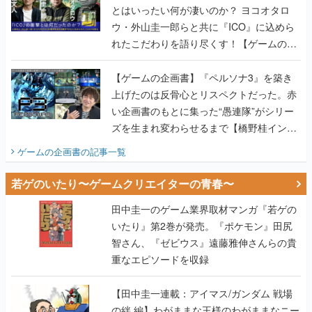
とはいったい何が凄いのか？ ヨコオタロ
ウ・外山圭一郎らと共に『ICO』に込めら
れたこだわりを語り尽くす！【ゲームの企
画書】
【ゲームの企画書】『ペルソナ3』を築き
上げたのは反骨心とリスペクトだった。赤
い企画書のもとに集った“愚連隊”がシリー
ズを生まれ変わらせるまで【橋野桂インタ
ビュー】
ゲームの企画書
の記事一覧
若ゲのいたり〜ゲームクリエイターの青春〜
田中圭一のゲーム業界取材マンガ『若ゲの
いたり』第2巻が発売。『ポケモン』田尻
智さん、『ゼビウス』遠藤雅伸さんらの貴
重なエピソードを収録
【田中圭一連載：アイマス/ガンダム 戦場
の絆 編】わがままな王様のわがままなニー