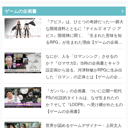
ゲームの企画書
『アビス』は、ひとつの奇跡だった──膨大
な開発資料とともに『テイルズ オブ ジ ア
ビス』開発陣に聞く、「生まれた意味を知
るRPG」が生まれた理由【ゲームの企画
書】
なにが、人を「ロマンシング」させるの
か？『ロマサガ2』当時の企画書とキャラ
設定画から迫る、河津秋敏がRPGに生み出
した「ロマン」の正体とは【ゲームの企画
書】
『ガンパレ』の企画書、ついに公開━初代
PSの伝説的タイトルは、なぜ生まれたの
か？そして『LOOP8』へ受け継がれたもの
【ゲームの企画書】
世界が認めるゲームデザイナー・上田文人