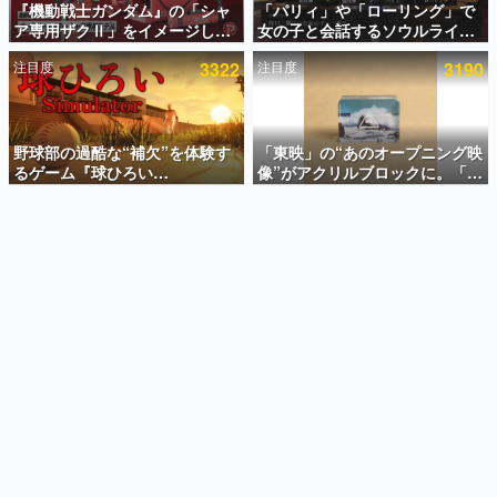
『機動戦士ガンダム』の「シャ
「パリィ」や「ローリング」で
ア専用ザクⅡ」をイメージした
女の子と会話するソウルライク
インタビュー
散水ホースリールが予約開始。
恋愛ゲーム『小早川さんはソウ
注目度
3322
注目度
3190
本体にはシャアのパーソナルマ
ルライク』無料公開。返事に失
連載・特集一覧
ークやジオン公国軍のエンブレ
敗すると「YOU DIED」
ム、型式番号などを配置
殿堂入り記事
SNS拡散数が数千以上！ ページビュー数万以上！ などな
野球部の過酷な“補欠”を体験す
「東映」の“あのオープニング映
ど。多くの人々に読まれた、電ファミ渾身の“殿堂入り”記
るゲーム『球ひろい
像”がアクリルブロックに。「東
事をまとめました。
Simulator』が「1件」のウィッ
映ヒストリカル グッズコレクシ
シュリストをもとにチェコ語に
ョン」が8月下旬より発売
ゲームの企画書
対応しSNSで話題に。『キング
名作ゲームクリエイターの方々に製作時のエピソードをお
聞きし、ヒットする企画（ゲーム）とは何か？を探ってい
ダム・カム』開発元やチェコの
きます。
プロ野球選手から称賛の声
赫本
この物語を解いてはいけない。『赫本』は、〈試験問題〉
の形をした短編ホラー小説集です。
新世代に訊く
これからのデジタルゲーム市場を担う若きクリエイター達
の姿を追い、彼らのルーツと情熱を探っていきます。
ゲーム世代の作家たち
ゲームに多大な影響を受けた作家さんに取材し、ゲームが