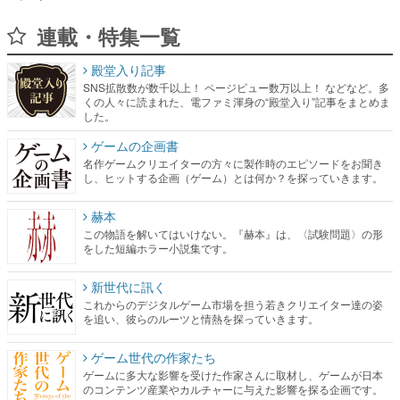
連載・特集一覧
殿堂入り記事
SNS拡散数が数千以上！ ページビュー数万以上！ などなど。多
くの人々に読まれた、電ファミ渾身の“殿堂入り”記事をまとめま
した。
ゲームの企画書
名作ゲームクリエイターの方々に製作時のエピソードをお聞き
し、ヒットする企画（ゲーム）とは何か？を探っていきます。
赫本
この物語を解いてはいけない。『赫本』は、〈試験問題〉の形
をした短編ホラー小説集です。
新世代に訊く
これからのデジタルゲーム市場を担う若きクリエイター達の姿
を追い、彼らのルーツと情熱を探っていきます。
ゲーム世代の作家たち
ゲームに多大な影響を受けた作家さんに取材し、ゲームが日本
のコンテンツ産業やカルチャーに与えた影響を探る企画です。