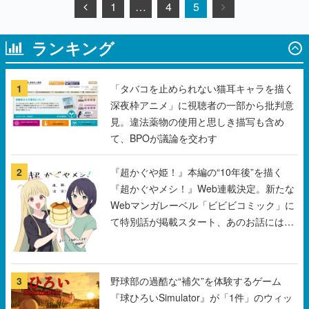
1
…
4
5
ランキング
1
「タバコを止められない猫耳キャラを描く
深夜枠アニメ」に視聴者の一部から批判意
見。違法薬物の使用と思しき描写も含め
て、BPOが議論を交わす
2
『超かぐや姫！』本編の“10年後”を描く
『超かぐやメシ！』Web連載決定。新たな
Webマンガレーベル「ビビビコミック」に
て特別話が掲載スタート、あのお話には…
まだ続きがある！
3
野球部の過酷な“補欠”を体験するゲーム
『球ひろいSimulator』が「1件」のウィッ