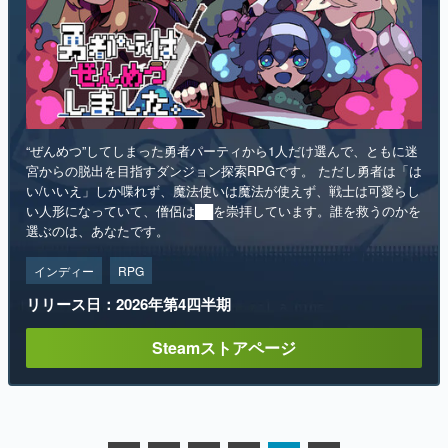
“ぜんめつ”してしまった勇者パーティから1人だけ選んで、ともに迷
宮からの脱出を目指すダンジョン探索RPGです。 ただし勇者は「は
い/いいえ」しか喋れず、魔法使いは魔法が使えず、戦士は可愛らし
い人形になっていて、僧侶は██を崇拝しています。誰を救うのかを
選ぶのは、あなたです。
インディー
RPG
リリース日：2026年第4四半期
Steamストアページ