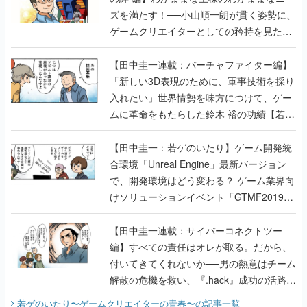
ズを満たす！──小山順一朗が貫く姿勢に、
ゲームクリエイターとしての矜持を見た
【若ゲのいたり最終回】
【田中圭一連載：バーチャファイター編】
「新しい3D表現のために、軍事技術を採り
入れたい」世界情勢を味方につけて、ゲー
ムに革命をもたらした鈴木 裕の功績【若ゲ
のいたり】
【田中圭一：若ゲのいたり】ゲーム開発統
合環境「Unreal Engine」最新バージョン
で、開発環境はどう変わる？ ゲーム業界向
けソリューションイベント「GTMF2019」
に行って、より理解を深めよう【PR】
【田中圭一連載：サイバーコネクトツー
編】すべての責任はオレが取る。だから、
付いてきてくれないか──男の熱意はチーム
解散の危機を救い、『.hack』成功の活路を
開く。業界の快男児・松山 洋に流れる血は
若ゲのいたり〜ゲームクリエイターの青春〜
の記事一覧