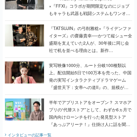
×『FFXI』コラボが期間限定なのにジョブ
もキャラも武器も戦闘システムもワンオフ
で作り込まれた理由を両ディレクターに聞
く
『TATSUJIN』の弓削雅稔×『ライデンファ
イターズ』の齋藤貴幸──かつて縦シュー全
盛期を支えていた2人が、30年後に同じ会
社で机を並べる理由とは。新作
『TATSUJIN EXTREME』で初タッグを組
んだレジェンド2人に訊く開発秘話
実写映像1000分、ルート分岐100種類以
上。配信開始5日で100万本を売った、中国
発の実写インタラクティブドラマゲーム
『盛世天下：女帝への道II』の、規模が違
うこだわりをプロデューサーに聞いた
半年でアプリストアをオープン？ スマホア
プリの“代替ストア”として、わずか6ヵ月で
国内向けローンチを行った発見型ストア
『あっぷアリーナ！』仕掛け人に話を聞い
てみた
インタビュー
の記事一覧