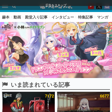
広告をスキップ
赫本
動画
殿堂入り記事
インタビュー
特集記事
マンガ
いま読まれている記事
ピックアップ
注目度
7172
注目度
6677
電ファミのいま読まれている記事ランキング
アプリセール情報