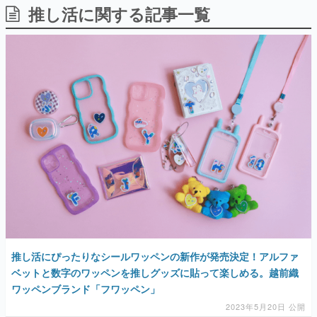
推し活に関する記事一覧
日本のコンテンツ産業やカルチャーに与えた影響を探る企
画です。
日本モバイルゲーム産業史
日本のモバイルゲーム史における主要なトピック・タイト
ルを網羅するほか、開発者へのインタビューや識者による
解説を掲載。約20年の歴史が一望できる決定版！
若ゲのいたり〜ゲームクリエイターの青春〜
『うつヌケ』『ペンと箸』等で知られるマンガ家・田中圭
一先生によるゲーム業界レポートマンガです。
なんでゲームは面白い？
ゲーム開発者・hamatsu氏がゲームの魅力を画面や操作の
具体的な形から解き明かしていく、硬派で骨太な評論連載
です。
ゲームが変えた日本語
「経験値」「裏技」「ラスボス」… ゲームにまつわる言葉
の起源や用法の変遷を、コンピューター文化史研究家・タ
イニーP氏が徹底調査。
推し活にぴったりなシールワッペンの新作が発売決定！アルファ
ベットと数字のワッペンを推しグッズに貼って楽しめる。越前織
カテゴリ
ワッペンブランド「フワッペン」
2023年5月20日 公開
特集記事