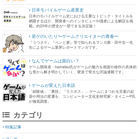
日本モバイルゲーム産業史
日本のモバイルゲーム史における主要なトピック・タイトルを
網羅するほか、開発者へのインタビューや識者による解説を掲
載。約20年の歴史が一望できる決定版！
若ゲのいたり〜ゲームクリエイターの青春〜
『うつヌケ』『ペンと箸』等で知られるマンガ家・田中圭一先
生によるゲーム業界レポートマンガです。
なんでゲームは面白い？
ゲーム開発者・hamatsu氏がゲームの魅力を画面や操作の具体的
な形から解き明かしていく、硬派で骨太な評論連載です。
ゲームが変えた日本語
「経験値」「裏技」「ラスボス」… ゲームにまつわる言葉の起
源や用法の変遷を、コンピューター文化史研究家・タイニーP氏
が徹底調査。
カテゴリ
特集記事
マンガ