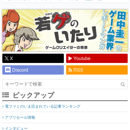
『少年ジャンプ』色だった【若ゲのいた
り】
X
Youtube
Discord
RSS
ピックアップ
電ファミのいま読まれている記事ランキング
アプリセール情報
インタビュー