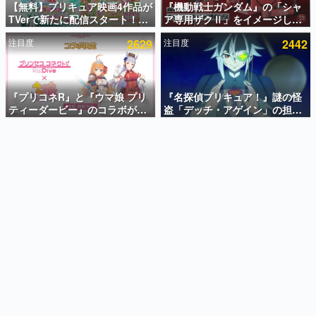
【無料】プリキュア映画4作品が
『機動戦士ガンダム』の「シャ
TVerで新たに配信スタート！な
ア専用ザクⅡ」をイメージした
インタビュー
んと2018年～2024年の映画ほぼ
散水ホースリールが予約開始。
注目度
2629
注目度
2442
すべてが見放題に、ぶっちゃけ
本体にはシャアのパーソナルマ
連載・特集一覧
ありえないラインナップ
ークやジオン公国軍のエンブレ
ム、型式番号などを配置
殿堂入り記事
SNS拡散数が数千以上！ ページビュー数万以上！ などな
『プリコネR』と『ウマ娘 プリ
『名探偵プリキュア！』謎の怪
ど。多くの人々に読まれた、電ファミ渾身の“殿堂入り”記
ティーダービー』のコラボが決
盗「デッチ・アゲイン」の担当
事をまとめました。
定！“最大170連無料”の8.5周年
キャストは天﨑滉平さんと判
キャンペーンなども発表
明。『Re:ゼロから始める異世
ゲームの企画書
界生活』オットー役、『ヒプノ
名作ゲームクリエイターの方々に製作時のエピソードをお
聞きし、ヒットする企画（ゲーム）とは何か？を探ってい
シスマイク』山田三郎役など
きます。
赫本
この物語を解いてはいけない。『赫本』は、〈試験問題〉
の形をした短編ホラー小説集です。
新世代に訊く
これからのデジタルゲーム市場を担う若きクリエイター達
の姿を追い、彼らのルーツと情熱を探っていきます。
ゲーム世代の作家たち
ゲームに多大な影響を受けた作家さんに取材し、ゲームが