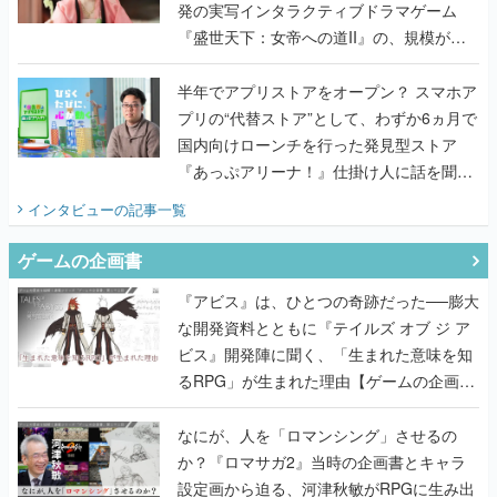
半年でアプリストアをオープン？ スマホア
プリの“代替ストア”として、わずか6ヵ月で
国内向けローンチを行った発見型ストア
『あっぷアリーナ！』仕掛け人に話を聞い
てみた
インタビュー
の記事一覧
ゲームの企画書
『アビス』は、ひとつの奇跡だった──膨大
な開発資料とともに『テイルズ オブ ジ ア
ビス』開発陣に聞く、「生まれた意味を知
るRPG」が生まれた理由【ゲームの企画
書】
なにが、人を「ロマンシング」させるの
か？『ロマサガ2』当時の企画書とキャラ
設定画から迫る、河津秋敏がRPGに生み出
した「ロマン」の正体とは【ゲームの企画
書】
『ガンパレ』の企画書、ついに公開━初代