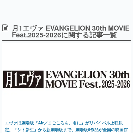
月1エヴァ EVANGELION 30th MOVIE
日本のコンテンツ産業やカルチャーに与えた影響を探る企
画です。
Fest.2025-2026に関する記事一覧
日本モバイルゲーム産業史
日本のモバイルゲーム史における主要なトピック・タイト
ルを網羅するほか、開発者へのインタビューや識者による
解説を掲載。約20年の歴史が一望できる決定版！
若ゲのいたり〜ゲームクリエイターの青春〜
『うつヌケ』『ペンと箸』等で知られるマンガ家・田中圭
一先生によるゲーム業界レポートマンガです。
なんでゲームは面白い？
ゲーム開発者・hamatsu氏がゲームの魅力を画面や操作の
具体的な形から解き明かしていく、硬派で骨太な評論連載
です。
ゲームが変えた日本語
「経験値」「裏技」「ラスボス」… ゲームにまつわる言葉
の起源や用法の変遷を、コンピューター文化史研究家・タ
エヴァ旧劇場版『Air／まごころを、君に』がリバイバル上映決
イニーP氏が徹底調査。
定。『シト新生』から新劇場版まで、劇場版6作品が全国の映画館
で10月から月1で順番に上映される。各作品のポスタービジュアル
カテゴリ
がデザインされたステッカーも配布
2025年9月1日 公開
特集記事