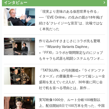
続ける”クレイジーな宣言”は、比喩ではな
く本気だった
作り込みのすさまじさにコラボ先も驚嘆
──『Wizardry Variants Daphne』
×『FFXI』コラボが期間限定なのにジョブ
もキャラも武器も戦闘システムもワンオフ
で作り込まれた理由を両ディレクターに聞
く
『TATSUJIN』の弓削雅稔×『ライデンファ
イターズ』の齋藤貴幸──かつて縦シュー全
盛期を支えていた2人が、30年後に同じ会
社で机を並べる理由とは。新作
『TATSUJIN EXTREME』で初タッグを組
んだレジェンド2人に訊く開発秘話
実写映像1000分、ルート分岐100種類以
上。配信開始5日で100万本を売った、中国
発の実写インタラクティブドラマゲーム
『盛世天下：女帝への道II』の、規模が違
うこだわりをプロデューサーに聞いた