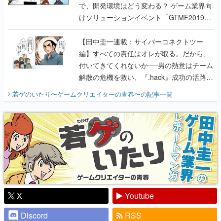
【田中圭一連載：サイバーコネクトツー
編】すべての責任はオレが取る。だから、
付いてきてくれないか──男の熱意はチーム
解散の危機を救い、『.hack』成功の活路を
開く。業界の快男児・松山 洋に流れる血は
若ゲのいたり〜ゲームクリエイターの青春〜
の記事一覧
『少年ジャンプ』色だった【若ゲのいた
り】
X
Youtube
Discord
RSS