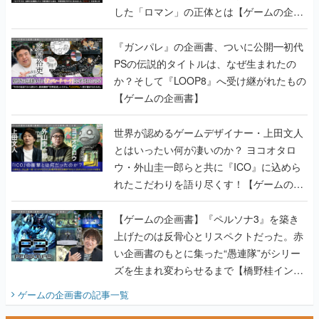
PSの伝説的タイトルは、なぜ生まれたの
か？そして『LOOP8』へ受け継がれたもの
【ゲームの企画書】
世界が認めるゲームデザイナー・上田文人
とはいったい何が凄いのか？ ヨコオタロ
ウ・外山圭一郎らと共に『ICO』に込めら
れたこだわりを語り尽くす！【ゲームの企
画書】
【ゲームの企画書】『ペルソナ3』を築き
上げたのは反骨心とリスペクトだった。赤
い企画書のもとに集った“愚連隊”がシリー
ズを生まれ変わらせるまで【橋野桂インタ
ビュー】
ゲームの企画書
の記事一覧
若ゲのいたり〜ゲームクリエイターの青春〜
田中圭一のゲーム業界取材マンガ『若ゲの
いたり』第2巻が発売。『ポケモン』田尻