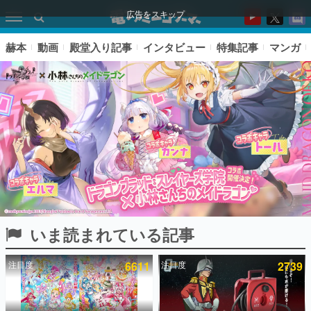
広告をスキップ
赫本
動画
殿堂入り記事
インタビュー
特集記事
マンガ
いま読まれている記事
ピックアップ
注目度
6611
注目度
2739
電ファミのいま読まれている記事ランキング
アプリセール情報