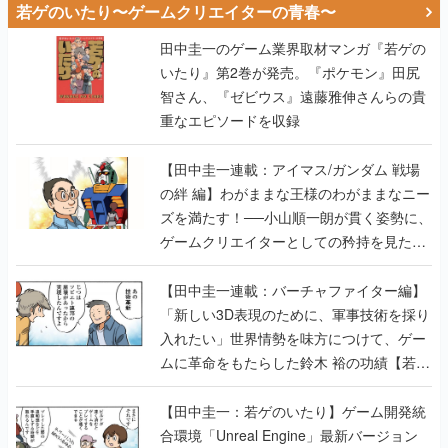
智さん、『ゼビウス』遠藤雅伸さんらの貴
重なエピソードを収録
【田中圭一連載：アイマス/ガンダム 戦場
の絆 編】わがままな王様のわがままなニー
ズを満たす！──小山順一朗が貫く姿勢に、
ゲームクリエイターとしての矜持を見た
【若ゲのいたり最終回】
【田中圭一連載：バーチャファイター編】
「新しい3D表現のために、軍事技術を採り
入れたい」世界情勢を味方につけて、ゲー
ムに革命をもたらした鈴木 裕の功績【若ゲ
のいたり】
【田中圭一：若ゲのいたり】ゲーム開発統
合環境「Unreal Engine」最新バージョン
で、開発環境はどう変わる？ ゲーム業界向
けソリューションイベント「GTMF2019」
に行って、より理解を深めよう【PR】