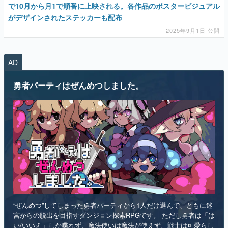
マンガ
AD
女性向け
勇者パーティはぜんめつしました。
アプリレビュー
その他
電ファミニコゲーマーとは？
運営：株式会社マレ
“ぜんめつ”してしまった勇者パーティから1人だけ選んで、ともに迷
宮からの脱出を目指すダンジョン探索RPGです。 ただし勇者は「は
い/いいえ」しか喋れず、魔法使いは魔法が使えず、戦士は可愛らし
い人形になっていて、僧侶は██を崇拝しています。誰を救うのかを
選ぶのは、あなたです。