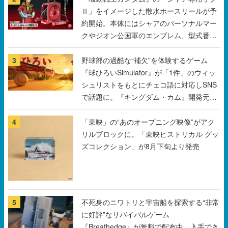
などを配置
3
野球部の過酷な“補欠”を体験するゲーム
『球ひろいSimulator』が「1件」のウィッ
シュリストをもとにチェコ語に対応しSNS
で話題に。『キングダム・カム』開発元や
チェコのプロ野球選手から称賛の声
4
「東映」の“あのオープニング映像”がアク
リルブロックに。「東映ヒストリカル グッ
ズコレクション」が8月下旬より発売
5
不死身のニワトリと宇宙船を探索する“非常
に好評”なサバイバルゲーム
『Breathedge』が無料で配布中。入手でき
る期間は8月10日まで
すべて見る