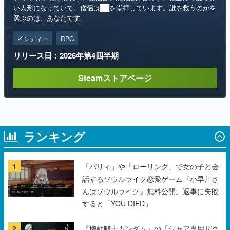
インディー
RPG
リリース日：2026年第4四半期
Steamストアページ
ランキング
1
「パリィ」や「ローリング」で女の子と会
話するソウルライク恋愛ゲーム『小早川さ
んはソウルライク』無料公開。返事に失敗
すると「YOU DIED」
2
『機動戦士ガンダム』の「シャア専用ザク
Ⅱ」をイメージした散水ホースリールが予
約開始。本体にはシャアのパーソナルマー
クやジオン公国軍のエンブレム、型式番号