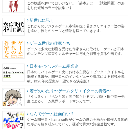
これからのデジタルゲーム市場を担う若きクリエイター達の姿
を追い、彼らのルーツと情熱を探っていきます。
ゲーム世代の作家たち
ゲームに多大な影響を受けた作家さんに取材し、ゲームが日本
のコンテンツ産業やカルチャーに与えた影響を探る企画です。
日本モバイルゲーム産業史
日本のモバイルゲーム史における主要なトピック・タイトルを
網羅するほか、開発者へのインタビューや識者による解説を掲
載。約20年の歴史が一望できる決定版！
若ゲのいたり〜ゲームクリエイターの青春〜
『うつヌケ』『ペンと箸』等で知られるマンガ家・田中圭一先
生によるゲーム業界レポートマンガです。
なんでゲームは面白い？
ゲーム開発者・hamatsu氏がゲームの魅力を画面や操作の具体的
な形から解き明かしていく、硬派で骨太な評論連載です。
ゲームが変えた日本語
「経験値」「裏技」「ラスボス」… ゲームにまつわる言葉の起
源や用法の変遷を、コンピューター文化史研究家・タイニーP氏
が徹底調査。