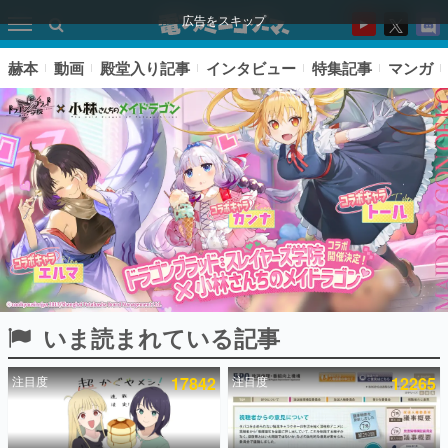
広告をスキップ
赫本
動画
殿堂入り記事
インタビュー
特集記事
マンガ
いま読まれている記事
ピックアップ
注目度
17842
注目度
12265
電ファミのいま読まれている記事ランキング
アプリセール情報