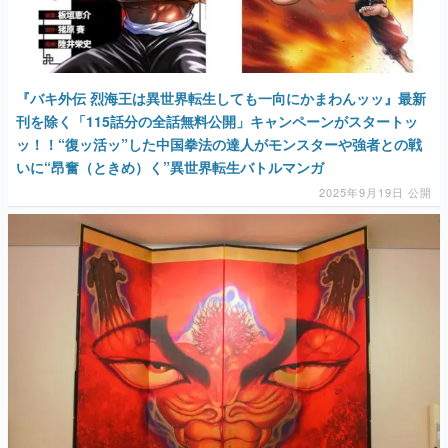
『バキ外伝 烈海王は異世界転生しても一向にかまわんッッ』最新
刊を除く「115話分の全話無料公開」キャンペーンがスタートッ
ッ！！“復ッ活ッ”した中国拳法の達人がモンスターや強者との戦
いに“昂奮（ときめ）く”異世界転生バトルマンガ
2025年9月19日 公開