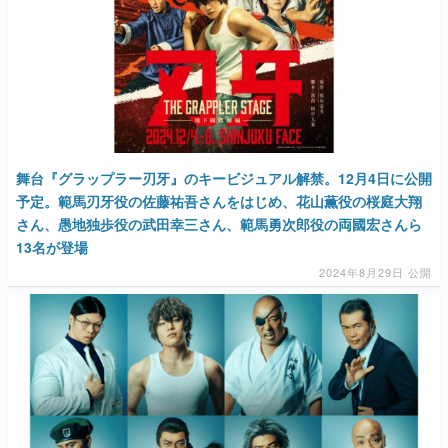
舞台『グラップラー刃牙』のキービジュアル解禁。12月4日に公開
予定。範馬刃牙役の佐藤祐吾さんをはじめ、花山薫役の桜庭大翔
さん、愚地独歩役の武田幸三さん、範馬勇次郎役の両國宏さんら
13名が登場
2024年8月29日 公開