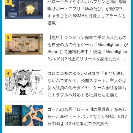
2
ハローキティやポムポムプリンと眠れる睡
眠サポートアプリ『ゆめたび』が配信中。
キャラごとのASMRや目覚ましアラームも
搭載
3
【無料】ダンジョン探索で手に入れたもの
を自分の店で売るゲーム『Moonlighter』が
Steamにて無料配布中！続編『Moonlighter
2』の9月2日正式リリースを記念したキャ
ンペーン
4
コロコロ初のゆるかわ4コマ『まだサ終し
ないんですか？』公開スタート。主人公は
新入社員の侘石ダイヤ、ゲーム会社を舞台
にトラブルへ対応する社員たちを描く
5
ゴッホの名画『ローヌ川の星月夜』をあし
らった傘やトートバッグなどが登場。8月7
日21時より2日間限定で予約販売