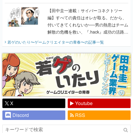
に行って、より理解を深めよう【PR】
【田中圭一連載：サイバーコネクトツー
編】すべての責任はオレが取る。だから、
付いてきてくれないか──男の熱意はチーム
解散の危機を救い、『.hack』成功の活路を
開く。業界の快男児・松山 洋に流れる血は
若ゲのいたり〜ゲームクリエイターの青春〜
の記事一覧
『少年ジャンプ』色だった【若ゲのいた
り】
X
Youtube
Discord
RSS