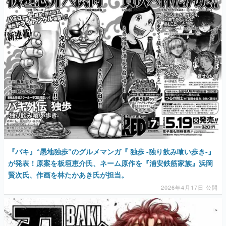
『バキ』“愚地独歩”のグルメマンガ『 独歩 -独り飲み喰い歩き-』
が発表！原案を板垣恵介氏、ネーム原作を『浦安鉄筋家族』浜岡
賢次氏、作画を林たかあき氏が担当。
2026年4月17日 公開