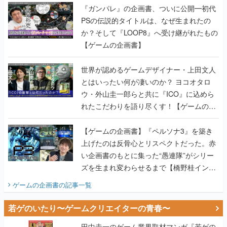
『ガンパレ』の企画書、ついに公開━初代
PSの伝説的タイトルは、なぜ生まれたの
か？そして『LOOP8』へ受け継がれたもの
【ゲームの企画書】
世界が認めるゲームデザイナー・上田文人
とはいったい何が凄いのか？ ヨコオタロ
ウ・外山圭一郎らと共に『ICO』に込めら
れたこだわりを語り尽くす！【ゲームの企
画書】
【ゲームの企画書】『ペルソナ3』を築き
上げたのは反骨心とリスペクトだった。赤
い企画書のもとに集った“愚連隊”がシリー
ズを生まれ変わらせるまで【橋野桂インタ
ビュー】
ゲームの企画書
の記事一覧
若ゲのいたり〜ゲームクリエイターの青春〜
田中圭一のゲーム業界取材マンガ『若ゲの