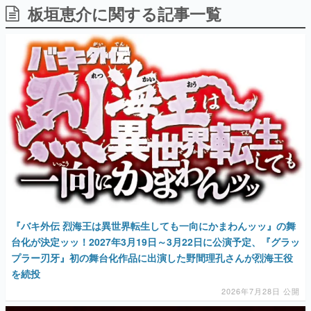
板垣恵介に関する記事一覧
日本のコンテンツ産業やカルチャーに与えた影響を探る企
画です。
日本モバイルゲーム産業史
日本のモバイルゲーム史における主要なトピック・タイト
ルを網羅するほか、開発者へのインタビューや識者による
解説を掲載。約20年の歴史が一望できる決定版！
若ゲのいたり〜ゲームクリエイターの青春〜
『うつヌケ』『ペンと箸』等で知られるマンガ家・田中圭
一先生によるゲーム業界レポートマンガです。
なんでゲームは面白い？
ゲーム開発者・hamatsu氏がゲームの魅力を画面や操作の
具体的な形から解き明かしていく、硬派で骨太な評論連載
です。
ゲームが変えた日本語
「経験値」「裏技」「ラスボス」… ゲームにまつわる言葉
『バキ外伝 烈海王は異世界転生しても一向にかまわんッッ』の舞
の起源や用法の変遷を、コンピューター文化史研究家・タ
台化が決定ッッ！2027年3月19日～3月22日に公演予定、『グラッ
イニーP氏が徹底調査。
プラー刃牙』初の舞台化作品に出演した野間理孔さんが烈海王役
カテゴリ
を続投
2026年7月28日 公開
特集記事