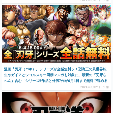
漫画『刃牙（バキ）』シリーズが全話無料ッ！烈海王の異世界転
生やガイアとシコルスキー同棲マンガも対象に。最新の『刃牙ら
へん』含む「シリーズ6作品と外伝7作が6月4日まで無料で読める
2024年5月21日 公開