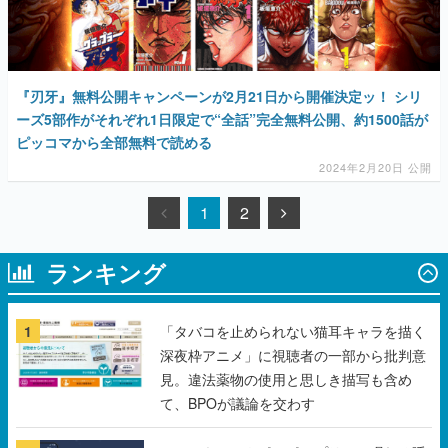
『刃牙』無料公開キャンペーンが2月21日から開催決定ッ！ シリ
ーズ5部作がそれぞれ1日限定で“全話”完全無料公開、約1500話が
ピッコマから全部無料で読める
2024年2月20日 公開
1
2
ランキング
1
「タバコを止められない猫耳キャラを描く
深夜枠アニメ」に視聴者の一部から批判意
見。違法薬物の使用と思しき描写も含め
て、BPOが議論を交わす