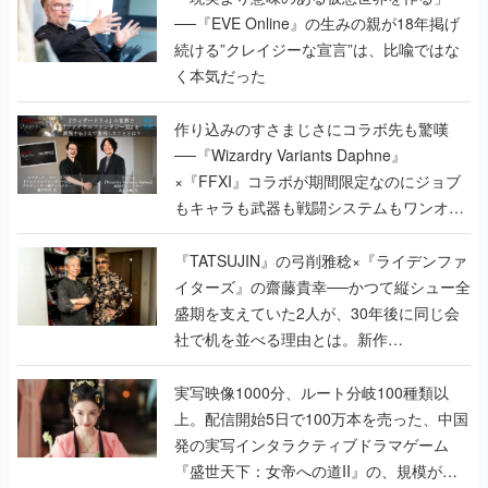
──『EVE Online』の生みの親が18年掲げ
続ける”クレイジーな宣言”は、比喩ではな
く本気だった
作り込みのすさまじさにコラボ先も驚嘆
──『Wizardry Variants Daphne』
×『FFXI』コラボが期間限定なのにジョブ
もキャラも武器も戦闘システムもワンオフ
で作り込まれた理由を両ディレクターに聞
く
『TATSUJIN』の弓削雅稔×『ライデンファ
イターズ』の齋藤貴幸──かつて縦シュー全
盛期を支えていた2人が、30年後に同じ会
社で机を並べる理由とは。新作
『TATSUJIN EXTREME』で初タッグを組
んだレジェンド2人に訊く開発秘話
実写映像1000分、ルート分岐100種類以
上。配信開始5日で100万本を売った、中国
発の実写インタラクティブドラマゲーム
『盛世天下：女帝への道II』の、規模が違