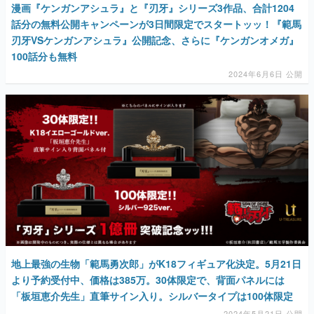
漫画『ケンガンアシュラ』と『刃牙』シリーズ3作品、合計1204
話分の無料公開キャンペーンが3日間限定でスタートッッ！『範馬
刃牙VSケンガンアシュラ』公開記念、さらに『ケンガンオメガ』
100話分も無料
2024年6月6日 公開
地上最強の生物「範馬勇次郎」がK18フィギュア化決定。5月21日
より予約受付中、価格は385万。30体限定で、背面パネルには
「板垣恵介先生」直筆サイン入り。シルバータイプは100体限定
2024年5月21日 公開