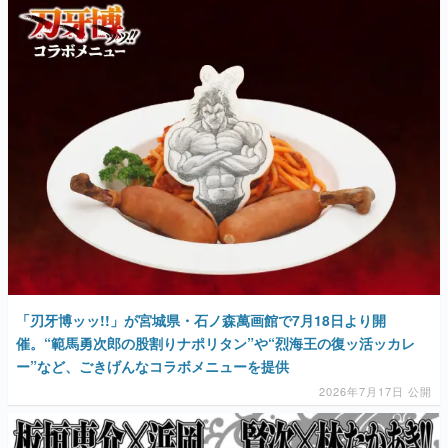
マンガ
女性向け
アプリレビュー
その他
電ファミニコゲーマーとは？
運営：株式会社マレ
「刃牙博ッッ!!」が宮城県・石ノ森萬画館で7月18日より開
催。“範馬勇次郎の股割りナポリタン”や“烈海王の復ッ活ッカレ
ー”など、ごきげんなコラボメニューを提供
2026年7月17日 公開