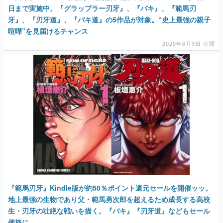
日まで実施中。『グラップラー刃牙』、『バキ』、『範馬刃
牙』、『刃牙道』、『バキ道』の5作品が対象。“史上最強の親子
喧嘩”を見届けるチャンス
2025年8月9日 公開
『範馬刃牙』Kindle版が約50％ポイント還元セールを開催ッッ。
地上最強の生物であり父・範馬勇次郎を超えるため成長する高校
生・刃牙の壮絶な戦いを描く。『バキ』『刃牙道』などもセール
価格に