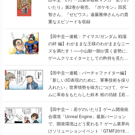
いたり』第2巻が発売。『ポケモン』田尻
智さん、『ゼビウス』遠藤雅伸さんらの貴
重なエピソードを収録
【田中圭一連載：アイマス/ガンダム 戦場
の絆 編】わがままな王様のわがままなニー
ズを満たす！──小山順一朗が貫く姿勢に、
ゲームクリエイターとしての矜持を見た
【若ゲのいたり最終回】
【田中圭一連載：バーチャファイター編】
「新しい3D表現のために、軍事技術を採り
入れたい」世界情勢を味方につけて、ゲー
ムに革命をもたらした鈴木 裕の功績【若ゲ
のいたり】
【田中圭一：若ゲのいたり】ゲーム開発統
合環境「Unreal Engine」最新バージョン
で、開発環境はどう変わる？ ゲーム業界向
けソリューションイベント「GTMF2019」