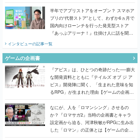
うこだわりをプロデューサーに聞いた
半年でアプリストアをオープン？ スマホア
プリの“代替ストア”として、わずか6ヵ月で
国内向けローンチを行った発見型ストア
『あっぷアリーナ！』仕掛け人に話を聞い
てみた
インタビュー
の記事一覧
ゲームの企画書
『アビス』は、ひとつの奇跡だった──膨大
な開発資料とともに『テイルズ オブ ジ ア
ビス』開発陣に聞く、「生まれた意味を知
るRPG」が生まれた理由【ゲームの企画
書】
なにが、人を「ロマンシング」させるの
か？『ロマサガ2』当時の企画書とキャラ
設定画から迫る、河津秋敏がRPGに生み出
した「ロマン」の正体とは【ゲームの企画
書】