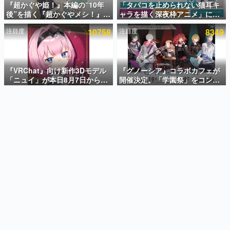
『超かぐや姫！』本編の“10年
「タバコを止められない猫耳キ
後”を描く『超かぐやメシ！』
ャラを描く深夜枠アニメ」に視
インタビュー
Web連載決定。新たなWebマン
聴者の一部から批判意見。違法
注目度
10758
注目度
8349
ガレーベル「ビビビコミック」
薬物の使用と思しき描写も含め
連載・特集一覧
にて特別話が掲載スタート、あ
て、BPOが議論を交わす
のお話には…まだ続きがある！
殿堂入り記事
SNS拡散数が数千以上！ ページビュー数万以上！ などな
『VRChat』向け新作3Dモデル
『グノーシア』コラボカフェが
ど。多くの人々に読まれた、電ファミ渾身の“殿堂入り”記
「ニュイ」が本日8月7日から
開催決定。「学園祭」をコンセ
事をまとめました。
BOOTHにて発売。瞳に光る星
プトに、模擬店やセツやSQ、ラ
や感情豊かな表情が、小悪魔か
キオたちが学祭バンドを楽しむ
ゲームの企画書
わいい
様子を切り取った新グッズが展
名作ゲームクリエイターの方々に製作時のエピソードをお
聞きし、ヒットする企画（ゲーム）とは何か？を探ってい
開
きます。
赫本
この物語を解いてはいけない。『赫本』は、〈試験問題〉
の形をした短編ホラー小説集です。
新世代に訊く
これからのデジタルゲーム市場を担う若きクリエイター達
の姿を追い、彼らのルーツと情熱を探っていきます。
ゲーム世代の作家たち
ゲームに多大な影響を受けた作家さんに取材し、ゲームが