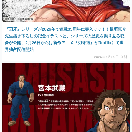
『刃牙』シリーズが2026年で連載35周年に突入ッッ！！板垣恵介
先生描き下ろしの記念イラストと、シリーズの歴史を振り返る映
像が公開。2月26日からは新作アニメ『刃牙道』がNetflixにて世
界独占配信開始
2026年1月29日 公開