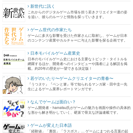
新世代に訊く
これからのデジタルゲーム市場を担う若きクリエイター達の姿
を追い、彼らのルーツと情熱を探っていきます。
ゲーム世代の作家たち
ゲームに多大な影響を受けた作家さんに取材し、ゲームが日本
のコンテンツ産業やカルチャーに与えた影響を探る企画です。
日本モバイルゲーム産業史
日本のモバイルゲーム史における主要なトピック・タイトルを
網羅するほか、開発者へのインタビューや識者による解説を掲
載。約20年の歴史が一望できる決定版！
若ゲのいたり〜ゲームクリエイターの青春〜
『うつヌケ』『ペンと箸』等で知られるマンガ家・田中圭一先
生によるゲーム業界レポートマンガです。
なんでゲームは面白い？
ゲーム開発者・hamatsu氏がゲームの魅力を画面や操作の具体的
な形から解き明かしていく、硬派で骨太な評論連載です。
ゲームが変えた日本語
「経験値」「裏技」「ラスボス」… ゲームにまつわる言葉の起