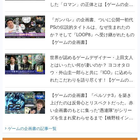
した「ロマン」の正体とは【ゲームの企画
書】
『ガンパレ』の企画書、ついに公開━初代
PSの伝説的タイトルは、なぜ生まれたの
か？そして『LOOP8』へ受け継がれたもの
【ゲームの企画書】
世界が認めるゲームデザイナー・上田文人
とはいったい何が凄いのか？ ヨコオタロ
ウ・外山圭一郎らと共に『ICO』に込めら
れたこだわりを語り尽くす！【ゲームの企
画書】
【ゲームの企画書】『ペルソナ3』を築き
上げたのは反骨心とリスペクトだった。赤
い企画書のもとに集った“愚連隊”がシリー
ズを生まれ変わらせるまで【橋野桂インタ
ビュー】
ゲームの企画書
の記事一覧