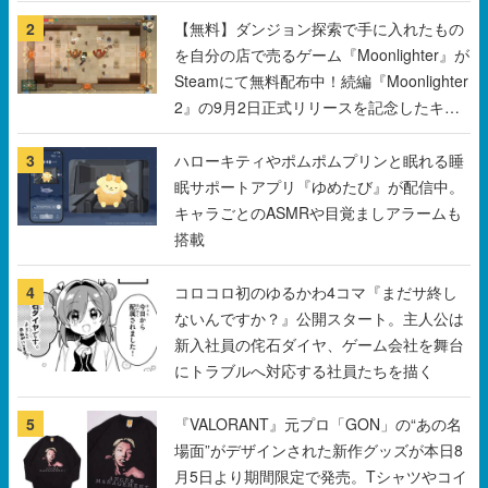
2
【無料】ダンジョン探索で手に入れたもの
を自分の店で売るゲーム『Moonlighter』が
Steamにて無料配布中！続編『Moonlighter
2』の9月2日正式リリースを記念したキャ
ンペーン
3
ハローキティやポムポムプリンと眠れる睡
眠サポートアプリ『ゆめたび』が配信中。
キャラごとのASMRや目覚ましアラームも
搭載
4
コロコロ初のゆるかわ4コマ『まだサ終し
ないんですか？』公開スタート。主人公は
新入社員の侘石ダイヤ、ゲーム会社を舞台
にトラブルへ対応する社員たちを描く
5
『VALORANT』元プロ「GON」の“あの名
場面”がデザインされた新作グッズが本日8
月5日より期間限定で発売。Tシャツやコイ