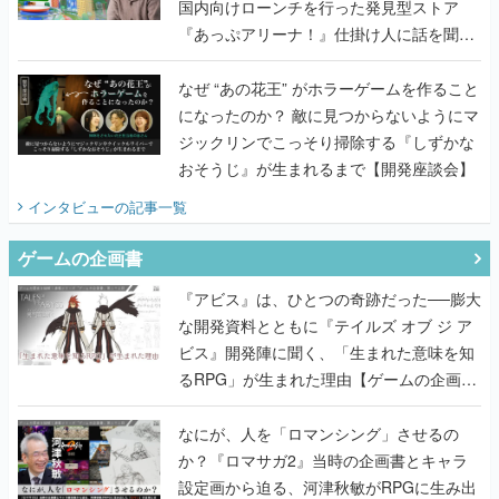
国内向けローンチを行った発見型ストア
『あっぷアリーナ！』仕掛け人に話を聞い
てみた
なぜ “あの花王” がホラーゲームを作ること
になったのか？ 敵に見つからないようにマ
ジックリンでこっそり掃除する『しずかな
おそうじ』が生まれるまで【開発座談会】
インタビュー
の記事一覧
ゲームの企画書
『アビス』は、ひとつの奇跡だった──膨大
な開発資料とともに『テイルズ オブ ジ ア
ビス』開発陣に聞く、「生まれた意味を知
るRPG」が生まれた理由【ゲームの企画
書】
なにが、人を「ロマンシング」させるの
か？『ロマサガ2』当時の企画書とキャラ
設定画から迫る、河津秋敏がRPGに生み出