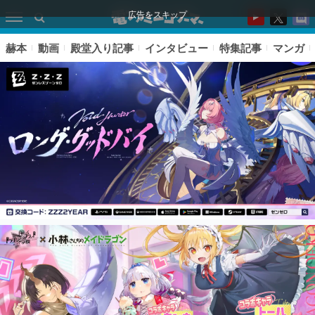
広告をスキップ
赫本
動画
殿堂入り記事
インタビュー
特集記事
マンガ
ピックアップ
電ファミのいま読まれている記事ランキング
アプリセール情報