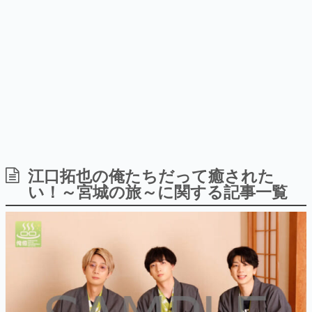
日本のコンテンツ産業やカルチャーに与えた影響を探る企
画です。
日本モバイルゲーム産業史
日本のモバイルゲーム史における主要なトピック・タイト
ルを網羅するほか、開発者へのインタビューや識者による
解説を掲載。約20年の歴史が一望できる決定版！
若ゲのいたり〜ゲームクリエイターの青春〜
『うつヌケ』『ペンと箸』等で知られるマンガ家・田中圭
一先生によるゲーム業界レポートマンガです。
なんでゲームは面白い？
ゲーム開発者・hamatsu氏がゲームの魅力を画面や操作の
江口拓也の俺たちだって癒された
具体的な形から解き明かしていく、硬派で骨太な評論連載
い！～宮城の旅～に関する記事一覧
です。
ゲームが変えた日本語
「経験値」「裏技」「ラスボス」… ゲームにまつわる言葉
の起源や用法の変遷を、コンピューター文化史研究家・タ
イニーP氏が徹底調査。
カテゴリ
特集記事