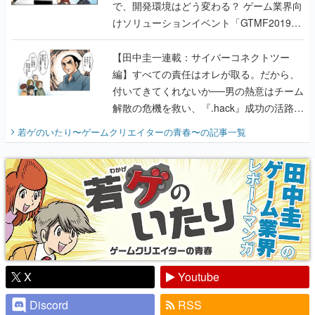
で、開発環境はどう変わる？ ゲーム業界向
けソリューションイベント「GTMF2019」
に行って、より理解を深めよう【PR】
【田中圭一連載：サイバーコネクトツー
編】すべての責任はオレが取る。だから、
付いてきてくれないか──男の熱意はチーム
解散の危機を救い、『.hack』成功の活路を
開く。業界の快男児・松山 洋に流れる血は
若ゲのいたり〜ゲームクリエイターの青春〜
の記事一覧
『少年ジャンプ』色だった【若ゲのいた
り】
X
Youtube
Discord
RSS