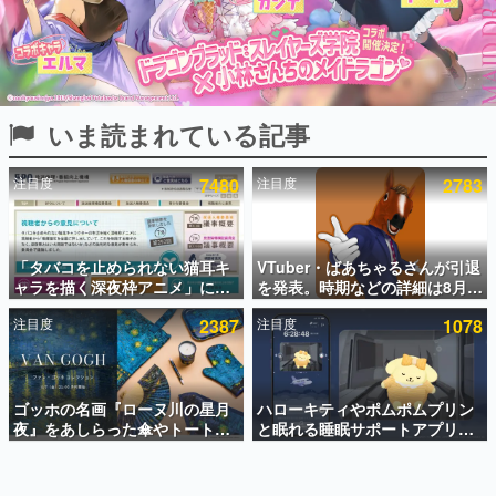
インタビュー
連載・特集一覧
殿堂入り記事
いま読まれている記事
SNS拡散数が数千以上！ ページビュー数万以上！ などな
ど。多くの人々に読まれた、電ファミ渾身の“殿堂入り”記
事をまとめました。
注目度
7480
注目度
2783
ゲームの企画書
名作ゲームクリエイターの方々に製作時のエピソードをお
聞きし、ヒットする企画（ゲーム）とは何か？を探ってい
「タバコを止められない猫耳キ
VTuber・ばあちゃるさんが引退
きます。
ャラを描く深夜枠アニメ」に視
を発表。時期などの詳細は8月9
赫本
聴者の一部から批判意見。違法
日15時からの配信で説明
この物語を解いてはいけない。『赫本』は、〈試験問題〉
注目度
2387
注目度
1078
薬物の使用と思しき描写も含め
の形をした短編ホラー小説集です。
て、BPOが議論を交わす
新世代に訊く
ゴッホの名画『ローヌ川の星月
ハローキティやポムポムプリン
これからのデジタルゲーム市場を担う若きクリエイター達
の姿を追い、彼らのルーツと情熱を探っていきます。
夜』をあしらった傘やトートバ
と眠れる睡眠サポートアプリ
ッグなどが登場。8月7日21時よ
『ゆめたび』が配信中。キャラ
り2日間限定で予約販売
ごとのASMRや目覚ましアラー
ゲーム世代の作家たち
ムも搭載
ゲームに多大な影響を受けた作家さんに取材し、ゲームが