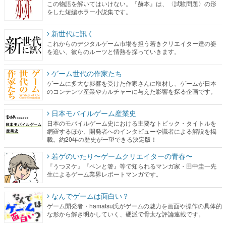
この物語を解いてはいけない。『赫本』は、〈試験問題〉の形
をした短編ホラー小説集です。
新世代に訊く
これからのデジタルゲーム市場を担う若きクリエイター達の姿
を追い、彼らのルーツと情熱を探っていきます。
ゲーム世代の作家たち
ゲームに多大な影響を受けた作家さんに取材し、ゲームが日本
のコンテンツ産業やカルチャーに与えた影響を探る企画です。
日本モバイルゲーム産業史
日本のモバイルゲーム史における主要なトピック・タイトルを
網羅するほか、開発者へのインタビューや識者による解説を掲
載。約20年の歴史が一望できる決定版！
若ゲのいたり〜ゲームクリエイターの青春〜
『うつヌケ』『ペンと箸』等で知られるマンガ家・田中圭一先
生によるゲーム業界レポートマンガです。
なんでゲームは面白い？
ゲーム開発者・hamatsu氏がゲームの魅力を画面や操作の具体的
な形から解き明かしていく、硬派で骨太な評論連載です。