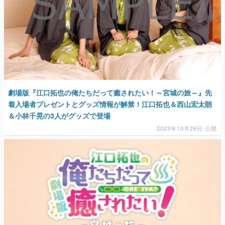
マンガ
女性向け
アプリレビュー
その他
劇場版『江口拓也の俺たちだって癒されたい！～宮城の旅～』先
電ファミニコゲーマーとは？
着入場者プレゼントとグッズ情報が解禁！江口拓也＆西山宏太朗
＆小林千晃の3人がグッズで登場
運営：株式会社マレ
2023年10月26日 公開