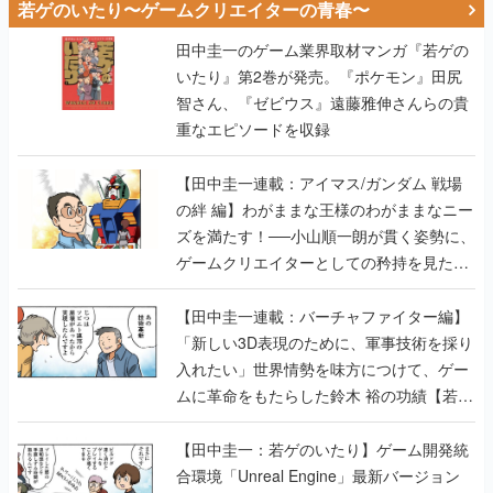
若ゲのいたり〜ゲームクリエイターの青春〜
田中圭一のゲーム業界取材マンガ『若ゲの
いたり』第2巻が発売。『ポケモン』田尻
智さん、『ゼビウス』遠藤雅伸さんらの貴
重なエピソードを収録
【田中圭一連載：アイマス/ガンダム 戦場
の絆 編】わがままな王様のわがままなニー
ズを満たす！──小山順一朗が貫く姿勢に、
ゲームクリエイターとしての矜持を見た
【若ゲのいたり最終回】
【田中圭一連載：バーチャファイター編】
「新しい3D表現のために、軍事技術を採り
入れたい」世界情勢を味方につけて、ゲー
ムに革命をもたらした鈴木 裕の功績【若ゲ
のいたり】
【田中圭一：若ゲのいたり】ゲーム開発統
合環境「Unreal Engine」最新バージョン