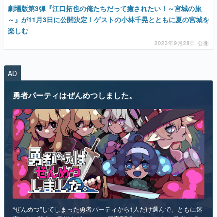
劇場版第3弾『江口拓也の俺たちだって癒されたい！～宮城の旅
～』が11月3日に公開決定！ゲストの小林千晃とともに夏の宮城を
楽しむ
2023年9月28日 公開
AD
勇者パーティはぜんめつしました。
“ぜんめつ”してしまった勇者パーティから1人だけ選んで、ともに迷