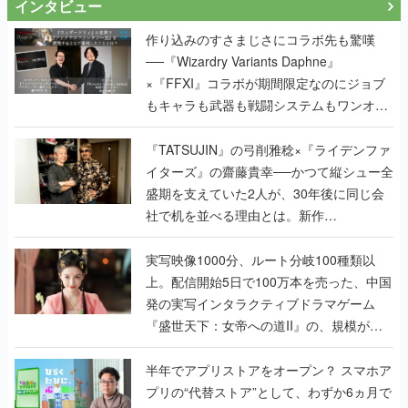
インタビュー
作り込みのすさまじさにコラボ先も驚嘆
──『Wizardry Variants Daphne』
×『FFXI』コラボが期間限定なのにジョブ
もキャラも武器も戦闘システムもワンオフ
で作り込まれた理由を両ディレクターに聞
く
『TATSUJIN』の弓削雅稔×『ライデンファ
イターズ』の齋藤貴幸──かつて縦シュー全
盛期を支えていた2人が、30年後に同じ会
社で机を並べる理由とは。新作
『TATSUJIN EXTREME』で初タッグを組
んだレジェンド2人に訊く開発秘話
実写映像1000分、ルート分岐100種類以
上。配信開始5日で100万本を売った、中国
発の実写インタラクティブドラマゲーム
『盛世天下：女帝への道II』の、規模が違
うこだわりをプロデューサーに聞いた
半年でアプリストアをオープン？ スマホア
プリの“代替ストア”として、わずか6ヵ月で