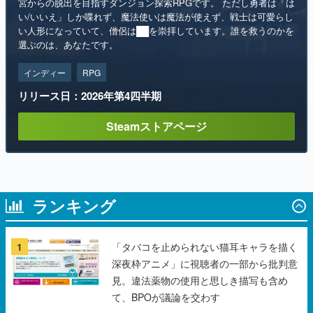
宮からの脱出を目指すダンジョン探索RPGです。 ただし勇者は「は
い/いいえ」しか喋れず、魔法使いは魔法が使えず、戦士は可愛らし
い人形になっていて、僧侶は██を崇拝しています。誰を救うのかを
選ぶのは、あなたです。
インディー
RPG
リリース日：2026年第4四半期
Steamストアページ
ランキング
1
「タバコを止められない猫耳キャラを描く
深夜枠アニメ」に視聴者の一部から批判意
見。違法薬物の使用と思しき描写も含め
て、BPOが議論を交わす