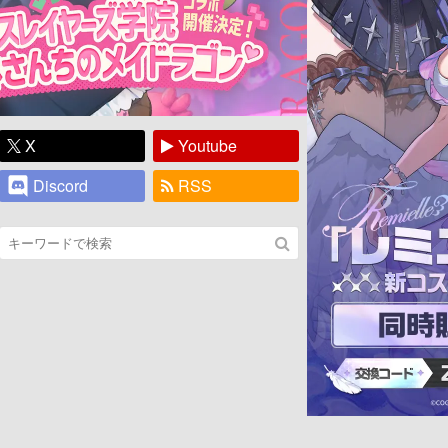
X
Youtube
Discord
RSS