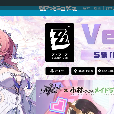
赫本
動画
殿堂