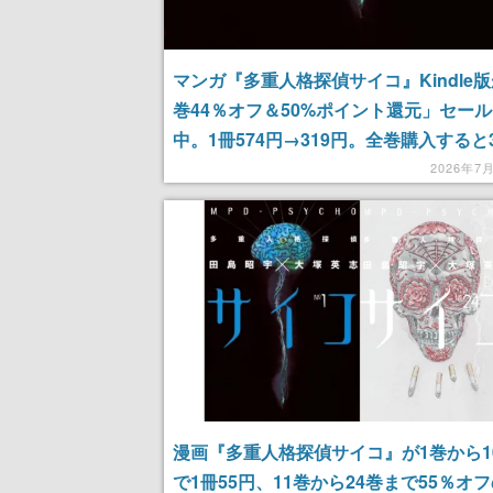
マンガ『多重人格探偵サイコ』Kindle
巻44％オフ＆50%ポイント還元」セー
中。1冊574円→319円。全巻購入すると3
イント返ってくる
2026年7
漫画『多重人格探偵サイコ』が1巻から1
で1冊55円、11巻から24巻まで55％オフ