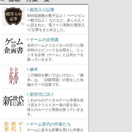
殿堂入り記事
SNS拡散数が数千以上！ ページビュ
ー数万以上！ などなど。多くの人々
に読まれた、電ファミ渾身の“殿堂入
り”記事をまとめました。
ゲームの企画書
名作ゲームクリエイターの方々に製
作時のエピソードをお聞きし、ヒッ
トする企画（ゲーム）とは何か？を
探っていきます。
赫本
この物語を解いてはいけない。『赫
本』は、〈試験問題〉の形をした短
編ホラー小説集です。
新世代に訊く
これからのデジタルゲーム市場を担
う若きクリエイター達の姿を追い、
彼らのルーツと情熱を探っていきま
す。
ゲーム世代の作家たち
ゲームに多大な影響を受けた作家さ