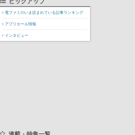
ピックアップ
装填、砲塔旋回までワン
オペでこなし、強烈な一
電ファミのいま読まれている記事ランキング
撃をブチかませるロマン
アプリセール情報
ある作品
インタビュー
連載・特集一覧