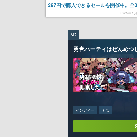
287円で購入できるセールを開催中。全2
購入しても定価1万5312円のところ456
2025年1
得に
AD
勇者パーティはぜんめつ
インディー
RPG