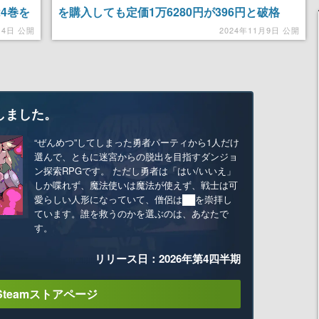
4巻を
を購入しても定価1万6280円が396円と破格
8円とお
に。王宮から川下に流れた赤子から始まる壮大
月4日 公開
2024年11月9日 公開
な物語
しました。
“ぜんめつ”してしまった勇者パーティから1人だけ
選んで、ともに迷宮からの脱出を目指すダンジョ
ン探索RPGです。 ただし勇者は「はい/いいえ」
しか喋れず、魔法使いは魔法が使えず、戦士は可
愛らしい人形になっていて、僧侶は██を崇拝し
ています。誰を救うのかを選ぶのは、あなたで
す。
リリース日：2026年第4四半期
Steamストアページ