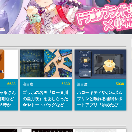
6688
5830
5038
注目度
注目度
ちゃるさん
ゴッホの名画『ローヌ川
ハローキティやポムポム
時期など
の星月夜』をあしらった
プリンと眠れる睡眠サポ
15時から
傘やトートバッグなどが
ートアプリ『ゆめたび』
登場。8月7日21時より2
が配信中。キャラごとの
日間限定で予約販売
ASMRや目覚ましアラー
ムも搭載