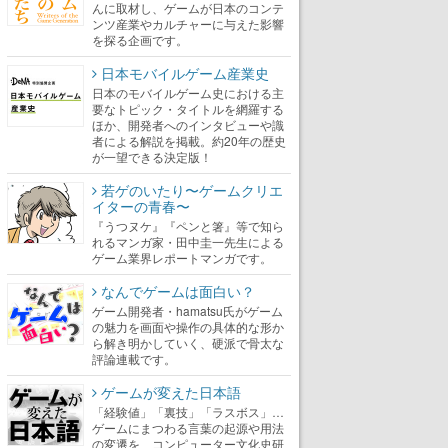
んに取材し、ゲームが日本のコンテ
ンツ産業やカルチャーに与えた影響
を探る企画です。
日本モバイルゲーム産業史
日本のモバイルゲーム史における主
要なトピック・タイトルを網羅する
ほか、開発者へのインタビューや識
者による解説を掲載。約20年の歴史
が一望できる決定版！
若ゲのいたり〜ゲームクリエ
イターの青春〜
『うつヌケ』『ペンと箸』等で知ら
れるマンガ家・田中圭一先生による
ゲーム業界レポートマンガです。
なんでゲームは面白い？
ゲーム開発者・hamatsu氏がゲーム
の魅力を画面や操作の具体的な形か
ら解き明かしていく、硬派で骨太な
評論連載です。
ゲームが変えた日本語
「経験値」「裏技」「ラスボス」…
ゲームにまつわる言葉の起源や用法
の変遷を、コンピューター文化史研