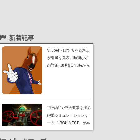
新着記事
VTuber・ばあちゃるさん
が引退を発表。時期など
の詳細は8月9日15時から
の配信で説明
“手作業”で巨大要塞を操る
砲撃シミュレーションゲ
ーム『IRON NEST』が本
日8月7日Steamにてリリ
ース。弾道計算から砲弾