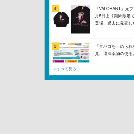
4
『VALORANT』
月5日より期間限定
登場、過去に発売し
5
「タバコを止められ
見。違法薬物の使用
すべて見る