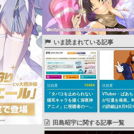
いま読まれている記事
10494
注目度
注目度
「タバコを止められない
VTuber・ばあ
猫耳キャラを描く深夜枠
が引退を発表。
アニメ」に視聴者の一部
の詳細は8月9日
から批判意見。違法薬物
の配信で説明
の使用と思しき描写も含
田島昭宇に関する記事一覧
めて、BPOが議論を交わ
す