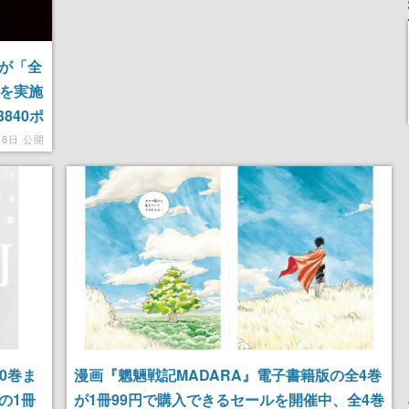
版が「全
ルを実施
840ポ
月8日 公開
0巻ま
漫画『魍魎戦記MADARA』電子書籍版の全4巻
の1冊
が1冊99円で購入できるセールを開催中、全4巻