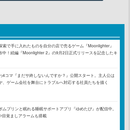
索で手に入れたものを自分の店で売るゲーム『Moonlighter』
布中！続編『Moonlighter 2』の9月2日正式リリースを記念したキ
わ4コマ『まだサ終しないんですか？』公開スタート。主人公は
ヤ、ゲーム会社を舞台にトラブルへ対応する社員たちを描く
ポムプリンと眠れる睡眠サポートアプリ『ゆめたび』が配信中。
Rや目覚ましアラームも搭載