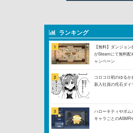
ランキング
1
【無料】ダンジョン探
がSteamにて無料配
ャンペーン
2
コロコロ初のゆるか
新入社員の侘石ダイ
3
ハローキティやポム
キャラごとのASM