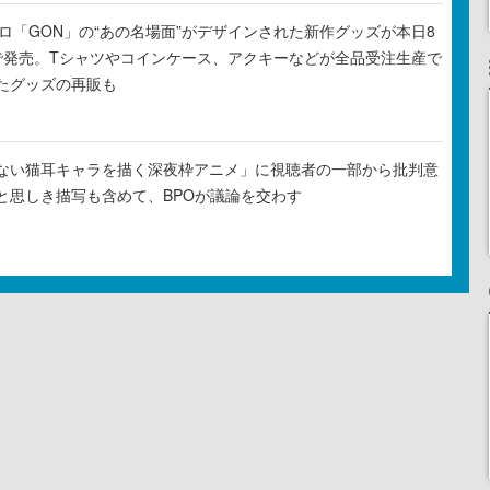
元プロ「GON」の“あの名場面”がデザインされた新作グッズが本日8
で発売。Tシャツやコインケース、アクキーなどが全品受注生産で
たグッズの再販も
ない猫耳キャラを描く深夜枠アニメ」に視聴者の一部から批判意
と思しき描写も含めて、BPOが議論を交わす