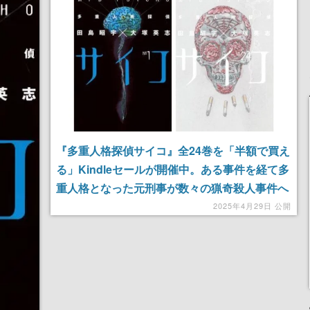
『多重人格探偵サイコ』全24巻を「半額で買え
る」Kindleセールが開催中。ある事件を経て多
重人格となった元刑事が数々の猟奇殺人事件へ
立ち向かうショッキング・サスペンスマンガ
2025年4月29日 公開