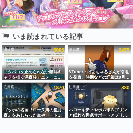
インタビュー
連載・特集一覧
殿堂入り記事
いま読まれている記事
SNS拡散数が数千以上！ ページビュー数万以上！ などな
ど。多くの人々に読まれた、電ファミ渾身の“殿堂入り”記
事をまとめました。
注目度
6006
注目度
2475
ゲームの企画書
名作ゲームクリエイターの方々に製作時のエピソードをお
聞きし、ヒットする企画（ゲーム）とは何か？を探ってい
「タバコを止められない猫耳キ
VTuber・ばあちゃるさんが引退
きます。
ャラを描く深夜枠アニメ」に視
を発表。時期などの詳細は8月9
赫本
聴者の一部から批判意見。違法
日15時からの配信で説明
この物語を解いてはいけない。『赫本』は、〈試験問題〉
注目度
1870
注目度
880
薬物の使用と思しき描写も含め
の形をした短編ホラー小説集です。
て、BPOが議論を交わす
新世代に訊く
ゴッホの名画『ローヌ川の星月
ハローキティやポムポムプリン
これからのデジタルゲーム市場を担う若きクリエイター達
の姿を追い、彼らのルーツと情熱を探っていきます。
夜』をあしらった傘やトートバ
と眠れる睡眠サポートアプリ
ッグなどが登場。8月7日21時よ
『ゆめたび』が配信中。キャラ
り2日間限定で予約販売
ごとのASMRや目覚ましアラー
ゲーム世代の作家たち
ムも搭載
ゲームに多大な影響を受けた作家さんに取材し、ゲームが