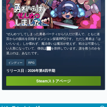
“ぜんめつ”してしまった勇者パーティから1人だけ選んで、ともに迷
宮からの脱出を目指すダンジョン探索RPGです。 ただし勇者は「は
い/いいえ」しか喋れず、魔法使いは魔法が使えず、戦士は可愛らし
い人形になっていて、僧侶は██を崇拝しています。誰を救うのかを
選ぶのは、あなたです。
インディー
RPG
リリース日：2026年第4四半期
Steamストアページ
ランキング
1
「タバコを止められない猫耳キャラを描く