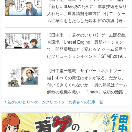
のいたり】
【田中圭一：若ゲのいたり】ゲーム開発統
合環境「Unreal Engine」最新バージョン
で、開発環境はどう変わる？ ゲーム業界向
けソリューションイベント「GTMF2019」
に行って、より理解を深めよう【PR】
【田中圭一連載：サイバーコネクトツー
編】すべての責任はオレが取る。だから、
付いてきてくれないか──男の熱意はチーム
解散の危機を救い、『.hack』成功の活路を
開く。業界の快男児・松山 洋に流れる血は
若ゲのいたり〜ゲームクリエイターの青春〜
の記事一覧
『少年ジャンプ』色だった【若ゲのいた
り】