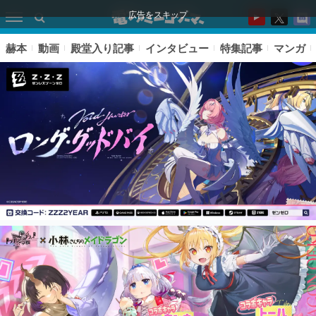
広告をスキップ
赫本
動画
殿堂入り記事
インタビュー
特集記事
マンガ
ピックアップ
電ファミのいま読まれている記事ランキング
アプリセール情報