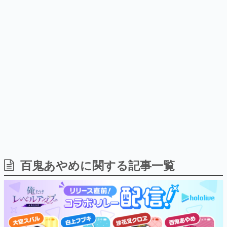
日本のコンテンツ産業やカルチャーに与えた影響を探る企
画です。
日本モバイルゲーム産業史
日本のモバイルゲーム史における主要なトピック・タイト
ルを網羅するほか、開発者へのインタビューや識者による
解説を掲載。約20年の歴史が一望できる決定版！
若ゲのいたり〜ゲームクリエイターの青春〜
『うつヌケ』『ペンと箸』等で知られるマンガ家・田中圭
一先生によるゲーム業界レポートマンガです。
なんでゲームは面白い？
ゲーム開発者・hamatsu氏がゲームの魅力を画面や操作の
百鬼あやめに関する記事一覧
具体的な形から解き明かしていく、硬派で骨太な評論連載
です。
ゲームが変えた日本語
「経験値」「裏技」「ラスボス」… ゲームにまつわる言葉
の起源や用法の変遷を、コンピューター文化史研究家・タ
イニーP氏が徹底調査。
カテゴリ
特集記事