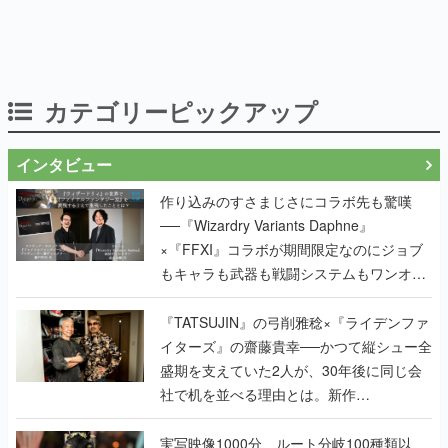
カテゴリーピックアップ
インタビュー
作り込みのすさまじさにコラボ先も驚嘆
──『Wizardry Variants Daphne』
×『FFXI』コラボが期間限定なのにジョブ
もキャラも武器も戦闘システムもワンオフ
で作り込まれた理由を両ディレクターに聞
く
『TATSUJIN』の弓削雅稔×『ライデンファ
イターズ』の齋藤貴幸──かつて縦シュー全
盛期を支えていた2人が、30年後に同じ会
社で机を並べる理由とは。新作
『TATSUJIN EXTREME』で初タッグを組
んだレジェンド2人に訊く開発秘話
実写映像1000分、ルート分岐100種類以
上。配信開始5日で100万本を売った、中国
発の実写インタラクティブドラマゲーム
『盛世天下：女帝への道II』の、規模が違