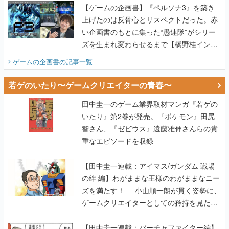
ズを生まれ変わらせるまで【橋野桂インタ
ビュー】
ゲームの企画書
の記事一覧
若ゲのいたり〜ゲームクリエイターの青春〜
田中圭一のゲーム業界取材マンガ『若ゲの
いたり』第2巻が発売。『ポケモン』田尻
智さん、『ゼビウス』遠藤雅伸さんらの貴
重なエピソードを収録
【田中圭一連載：アイマス/ガンダム 戦場
の絆 編】わがままな王様のわがままなニー
ズを満たす！──小山順一朗が貫く姿勢に、
ゲームクリエイターとしての矜持を見た
【若ゲのいたり最終回】
【田中圭一連載：バーチャファイター編】
「新しい3D表現のために、軍事技術を採り
入れたい」世界情勢を味方につけて、ゲー
ムに革命をもたらした鈴木 裕の功績【若ゲ