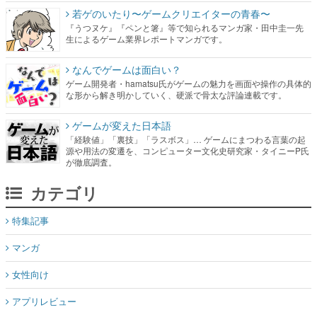
なんでゲームは面白い？
ゲーム開発者・hamatsu氏がゲームの魅力を画面や操作の具体的
な形から解き明かしていく、硬派で骨太な評論連載です。
ゲームが変えた日本語
「経験値」「裏技」「ラスボス」… ゲームにまつわる言葉の起
源や用法の変遷を、コンピューター文化史研究家・タイニーP氏
が徹底調査。
カテゴリ
特集記事
マンガ
女性向け
アプリレビュー
その他
電ファミニコゲーマーとは？