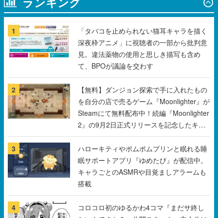
深夜枠アニメ」に視聴者の一部から批判意
見。違法薬物の使用と思しき描写も含め
て、BPOが議論を交わす
2
【無料】ダンジョン探索で手に入れたもの
を自分の店で売るゲーム『Moonlighter』が
Steamにて無料配布中！続編『Moonlighter
2』の9月2日正式リリースを記念したキャ
ンペーン
3
ハローキティやポムポムプリンと眠れる睡
眠サポートアプリ『ゆめたび』が配信中。
キャラごとのASMRや目覚ましアラームも
搭載
4
コロコロ初のゆるかわ4コマ『まだサ終し
ないんですか？』公開スタート。主人公は
新入社員の侘石ダイヤ、ゲーム会社を舞台
にトラブルへ対応する社員たちを描く