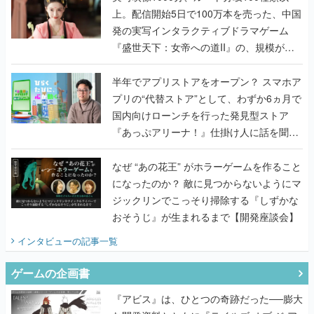
うこだわりをプロデューサーに聞いた
半年でアプリストアをオープン？ スマホア
プリの“代替ストア”として、わずか6ヵ月で
国内向けローンチを行った発見型ストア
『あっぷアリーナ！』仕掛け人に話を聞い
てみた
なぜ “あの花王” がホラーゲームを作ること
になったのか？ 敵に見つからないようにマ
ジックリンでこっそり掃除する『しずかな
おそうじ』が生まれるまで【開発座談会】
インタビュー
の記事一覧
ゲームの企画書
『アビス』は、ひとつの奇跡だった──膨大
な開発資料とともに『テイルズ オブ ジ ア
ビス』開発陣に聞く、「生まれた意味を知
るRPG」が生まれた理由【ゲームの企画
書】