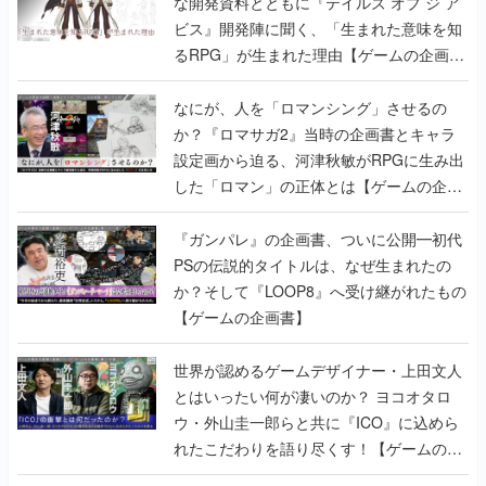
なにが、人を「ロマンシング」させるの
か？『ロマサガ2』当時の企画書とキャラ
設定画から迫る、河津秋敏がRPGに生み出
した「ロマン」の正体とは【ゲームの企画
書】
『ガンパレ』の企画書、ついに公開━初代
PSの伝説的タイトルは、なぜ生まれたの
か？そして『LOOP8』へ受け継がれたもの
【ゲームの企画書】
世界が認めるゲームデザイナー・上田文人
とはいったい何が凄いのか？ ヨコオタロ
ウ・外山圭一郎らと共に『ICO』に込めら
れたこだわりを語り尽くす！【ゲームの企
画書】
【ゲームの企画書】『ペルソナ3』を築き
上げたのは反骨心とリスペクトだった。赤
い企画書のもとに集った“愚連隊”がシリー