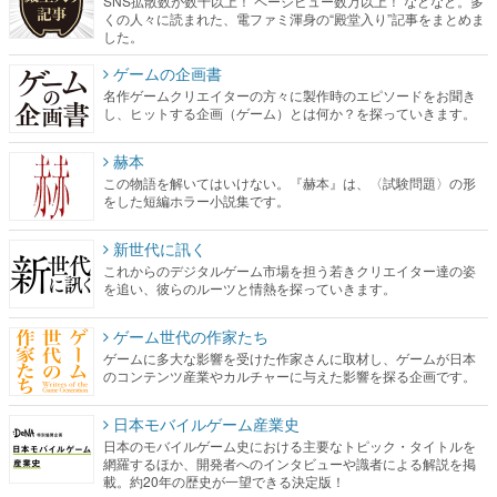
名作ゲームクリエイターの方々に製作時のエピソードをお聞き
し、ヒットする企画（ゲーム）とは何か？を探っていきます。
赫本
この物語を解いてはいけない。『赫本』は、〈試験問題〉の形
をした短編ホラー小説集です。
新世代に訊く
これからのデジタルゲーム市場を担う若きクリエイター達の姿
を追い、彼らのルーツと情熱を探っていきます。
ゲーム世代の作家たち
ゲームに多大な影響を受けた作家さんに取材し、ゲームが日本
のコンテンツ産業やカルチャーに与えた影響を探る企画です。
日本モバイルゲーム産業史
日本のモバイルゲーム史における主要なトピック・タイトルを
網羅するほか、開発者へのインタビューや識者による解説を掲
載。約20年の歴史が一望できる決定版！
若ゲのいたり〜ゲームクリエイターの青春〜
『うつヌケ』『ペンと箸』等で知られるマンガ家・田中圭一先
生によるゲーム業界レポートマンガです。