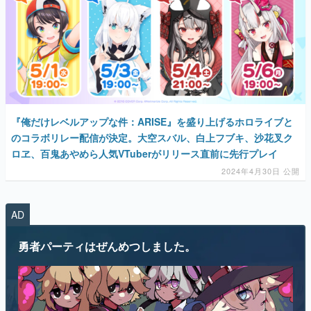
マンガ
女性向け
『俺だけレベルアップな件：ARISE』を盛り上げるホロライブと
アプリレビュー
のコラボリレー配信が決定。大空スバル、白上フブキ、沙花叉ク
ロヱ、百鬼あやめら人気VTuberがリリース直前に先行プレイ
その他
2024年4月30日 公開
電ファミニコゲーマーとは？
AD
運営：株式会社マレ
勇者パーティはぜんめつしました。