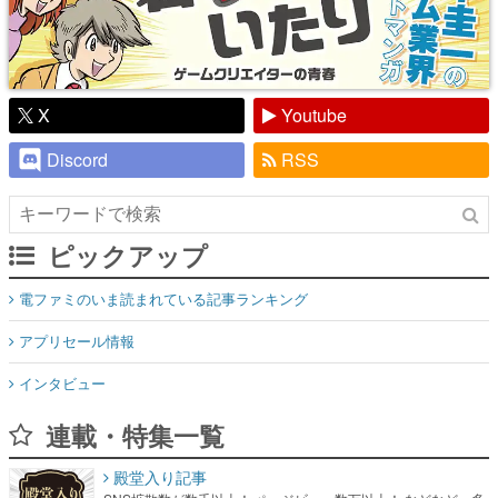
X
Youtube
Discord
RSS
ピックアップ
電ファミのいま読まれている記事ランキング
アプリセール情報
インタビュー
連載・特集一覧
殿堂入り記事
SNS拡散数が数千以上！ ページビュー数万以上！ などなど。多
くの人々に読まれた、電ファミ渾身の“殿堂入り”記事をまとめま
した。
ゲームの企画書