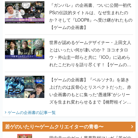
『ガンパレ』の企画書、ついに公開━初代
PSの伝説的タイトルは、なぜ生まれたの
か？そして『LOOP8』へ受け継がれたもの
【ゲームの企画書】
世界が認めるゲームデザイナー・上田文人
とはいったい何が凄いのか？ ヨコオタロ
ウ・外山圭一郎らと共に『ICO』に込めら
れたこだわりを語り尽くす！【ゲームの企
画書】
【ゲームの企画書】『ペルソナ3』を築き
上げたのは反骨心とリスペクトだった。赤
い企画書のもとに集った“愚連隊”がシリー
ズを生まれ変わらせるまで【橋野桂インタ
ビュー】
ゲームの企画書
の記事一覧
若ゲのいたり〜ゲームクリエイターの青春〜
田中圭一のゲーム業界取材マンガ『若ゲの