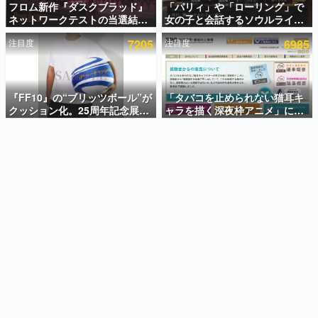
フロム新作『ダスクブラッド』
「パリィ」や「ローリング」で
ネットワークテストの当選結果
女の子と会話するソウルライク
インタビュー
が8月7日22時に発表。応募サイ
恋愛ゲーム『小早川さんはソウ
注目度
7205
注目度
6985
トのマイページから確認可能、
ルライク』無料公開。返事に失
連載・特集一覧
テスト実施は8月21日～24日
敗すると「YOU DIED」
殿堂入り記事
SNS拡散数が数千以上！ ページビュー数万以上！ などな
『FF10』の“ブリッツボール”が
「タバコを止められない猫耳キ
ど。多くの人々に読まれた、電ファミ渾身の“殿堂入り”記
クッション化。25周年記念展
ャラを描く深夜枠アニメ」に視
事をまとめました。
「FINAL FANTASY X
聴者の一部から批判意見。違法
MUSEUM-幻光の記憶-」のグッ
薬物の使用と思しき描写も含め
ゲームの企画書
ズ情報が一部公開
て、BPOが議論を交わす
名作ゲームクリエイターの方々に製作時のエピソードをお
聞きし、ヒットする企画（ゲーム）とは何か？を探ってい
きます。
赫本
この物語を解いてはいけない。『赫本』は、〈試験問題〉
の形をした短編ホラー小説集です。
新世代に訊く
これからのデジタルゲーム市場を担う若きクリエイター達
の姿を追い、彼らのルーツと情熱を探っていきます。
ゲーム世代の作家たち
ゲームに多大な影響を受けた作家さんに取材し、ゲームが