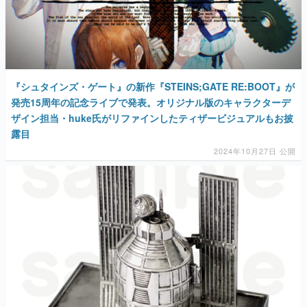
『シュタインズ・ゲート』の新作『STEINS;GATE RE:BOOT』が
発売15周年の記念ライブで発表。オリジナル版のキャラクターデ
ザイン担当・huke氏がリファインしたティザービジュアルもお披
露目
2024年10月27日 公開