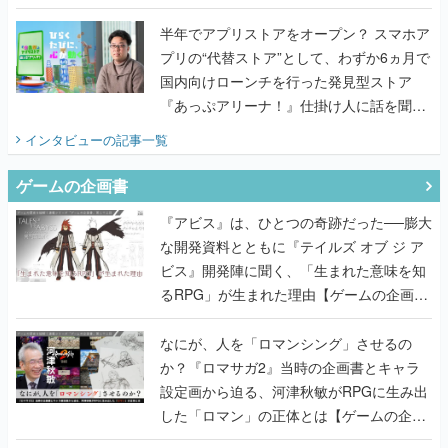
うこだわりをプロデューサーに聞いた
半年でアプリストアをオープン？ スマホア
プリの“代替ストア”として、わずか6ヵ月で
国内向けローンチを行った発見型ストア
『あっぷアリーナ！』仕掛け人に話を聞い
てみた
インタビュー
の記事一覧
ゲームの企画書
『アビス』は、ひとつの奇跡だった──膨大
な開発資料とともに『テイルズ オブ ジ ア
ビス』開発陣に聞く、「生まれた意味を知
るRPG」が生まれた理由【ゲームの企画
書】
なにが、人を「ロマンシング」させるの
か？『ロマサガ2』当時の企画書とキャラ
設定画から迫る、河津秋敏がRPGに生み出
した「ロマン」の正体とは【ゲームの企画
書】