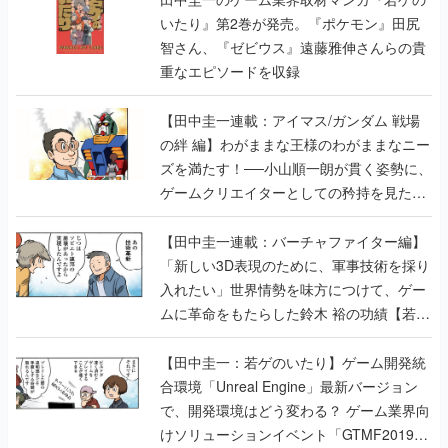
いたり』第2巻が発売。『ポケモン』田尻
智さん、『ゼビウス』遠藤雅伸さんらの貴
重なエピソードを収録
【田中圭一連載：アイマス/ガンダム 戦場
の絆 編】わがままな王様のわがままなニー
ズを満たす！──小山順一朗が貫く姿勢に、
ゲームクリエイターとしての矜持を見た
【若ゲのいたり最終回】
【田中圭一連載：バーチャファイター編】
「新しい3D表現のために、軍事技術を採り
入れたい」世界情勢を味方につけて、ゲー
ムに革命をもたらした鈴木 裕の功績【若ゲ
のいたり】
【田中圭一：若ゲのいたり】ゲーム開発統
合環境「Unreal Engine」最新バージョン
で、開発環境はどう変わる？ ゲーム業界向
けソリューションイベント「GTMF2019」