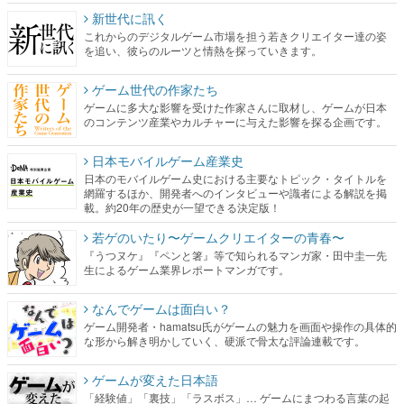
新世代に訊く
これからのデジタルゲーム市場を担う若きクリエイター達の姿
を追い、彼らのルーツと情熱を探っていきます。
ゲーム世代の作家たち
ゲームに多大な影響を受けた作家さんに取材し、ゲームが日本
のコンテンツ産業やカルチャーに与えた影響を探る企画です。
日本モバイルゲーム産業史
日本のモバイルゲーム史における主要なトピック・タイトルを
網羅するほか、開発者へのインタビューや識者による解説を掲
載。約20年の歴史が一望できる決定版！
若ゲのいたり〜ゲームクリエイターの青春〜
『うつヌケ』『ペンと箸』等で知られるマンガ家・田中圭一先
生によるゲーム業界レポートマンガです。
なんでゲームは面白い？
ゲーム開発者・hamatsu氏がゲームの魅力を画面や操作の具体的
な形から解き明かしていく、硬派で骨太な評論連載です。
ゲームが変えた日本語
「経験値」「裏技」「ラスボス」… ゲームにまつわる言葉の起