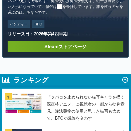
い/いいえ」しか喋れず、魔法使いは魔法が使えず、戦士は可愛らし
い人形になっていて、僧侶は██を崇拝しています。誰を救うのかを
選ぶのは、あなたです。
インディー
RPG
リリース日：2026年第4四半期
Steamストアページ
ランキング
1
「タバコを止められない猫耳キャラを描く
深夜枠アニメ」に視聴者の一部から批判意
見。違法薬物の使用と思しき描写も含め
て、BPOが議論を交わす