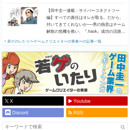
に行って、より理解を深めよう【PR】
【田中圭一連載：サイバーコネクトツー
編】すべての責任はオレが取る。だから、
付いてきてくれないか──男の熱意はチーム
解散の危機を救い、『.hack』成功の活路を
開く。業界の快男児・松山 洋に流れる血は
若ゲのいたり〜ゲームクリエイターの青春〜
の記事一覧
『少年ジャンプ』色だった【若ゲのいた
り】
X
Youtube
Discord
RSS