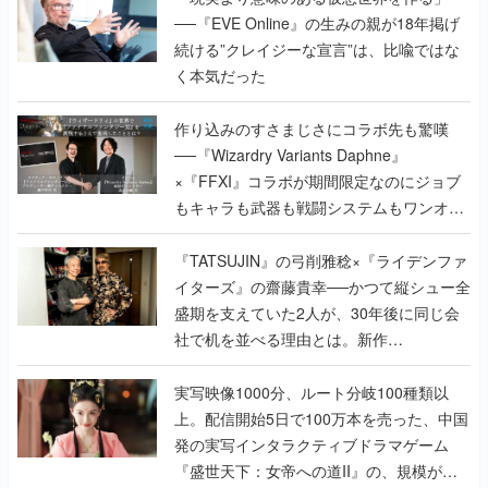
──『EVE Online』の生みの親が18年掲げ
続ける”クレイジーな宣言”は、比喩ではな
く本気だった
作り込みのすさまじさにコラボ先も驚嘆
──『Wizardry Variants Daphne』
×『FFXI』コラボが期間限定なのにジョブ
もキャラも武器も戦闘システムもワンオフ
で作り込まれた理由を両ディレクターに聞
く
『TATSUJIN』の弓削雅稔×『ライデンファ
イターズ』の齋藤貴幸──かつて縦シュー全
盛期を支えていた2人が、30年後に同じ会
社で机を並べる理由とは。新作
『TATSUJIN EXTREME』で初タッグを組
んだレジェンド2人に訊く開発秘話
実写映像1000分、ルート分岐100種類以
上。配信開始5日で100万本を売った、中国
発の実写インタラクティブドラマゲーム
『盛世天下：女帝への道II』の、規模が違