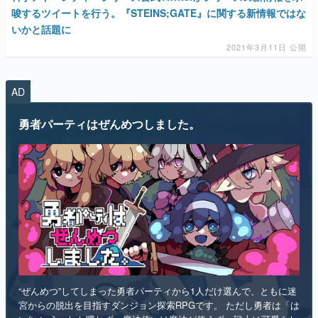
唆するツイートを行う。『STEINS;GATE』に関する新情報ではな
いかと話題に
2021年3月11日 公開
AD
勇者パーティはぜんめつしました。
“ぜんめつ”してしまった勇者パーティから1人だけ選んで、ともに迷
宮からの脱出を目指すダンジョン探索RPGです。 ただし勇者は「は