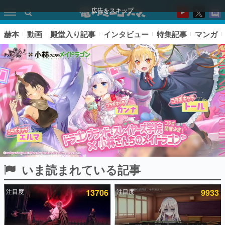
広告をスキップ
赫本
動画
殿堂入り記事
インタビュー
特集記事
マンガ
いま読まれている記事
ピックアップ
注目度
13706
注目度
9933
電ファミのいま読まれている記事ランキング
アプリセール情報