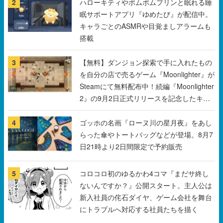
2
ハローキティやポムポムプリンと眠れる睡
眠サポートアプリ『ゆめたび』が配信中。
キャラごとのASMRや目覚ましアラームも
搭載
3
【無料】ダンジョン探索で手に入れたもの
を自分の店で売るゲーム『Moonlighter』が
Steamにて無料配布中！続編『Moonlighter
2』の9月2日正式リリースを記念したキャ
ンペーン
4
ゴッホの名画『ローヌ川の星月夜』をあし
らった傘やトートバッグなどが登場。8月7
日21時より2日間限定で予約販売
5
コロコロ初のゆるかわ4コマ『まだサ終し
ないんですか？』公開スタート。主人公は
新入社員の侘石ダイヤ、ゲーム会社を舞台
にトラブルへ対応する社員たちを描く