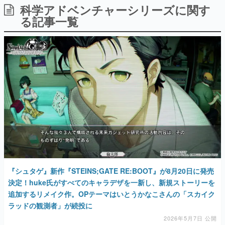
科学アドベンチャーシリーズに関す
日本のコンテンツ産業やカルチャーに与えた影響を探る企
画です。
る記事一覧
日本モバイルゲーム産業史
日本のモバイルゲーム史における主要なトピック・タイト
ルを網羅するほか、開発者へのインタビューや識者による
解説を掲載。約20年の歴史が一望できる決定版！
若ゲのいたり〜ゲームクリエイターの青春〜
『うつヌケ』『ペンと箸』等で知られるマンガ家・田中圭
一先生によるゲーム業界レポートマンガです。
なんでゲームは面白い？
ゲーム開発者・hamatsu氏がゲームの魅力を画面や操作の
具体的な形から解き明かしていく、硬派で骨太な評論連載
です。
ゲームが変えた日本語
「経験値」「裏技」「ラスボス」… ゲームにまつわる言葉
の起源や用法の変遷を、コンピューター文化史研究家・タ
『シュタゲ』新作『STEINS;GATE RE:BOOT』が8月20日に発売
イニーP氏が徹底調査。
決定！huke氏がすべてのキャラデザを一新し、新規ストーリーを
追加するリメイク作。OPテーマはいとうかなこさんの「スカイク
カテゴリ
ラッドの観測者」が続投に
2026年5月7日 公開
特集記事