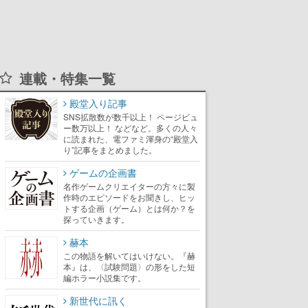
連載・特集一覧
殿堂入り記事
SNS拡散数が数千以上！ ページビュ
ー数万以上！ などなど。多くの人々
に読まれた、電ファミ渾身の“殿堂入
り”記事をまとめました。
ゲームの企画書
名作ゲームクリエイターの方々に製
作時のエピソードをお聞きし、ヒッ
トする企画（ゲーム）とは何か？を
探っていきます。
赫本
この物語を解いてはいけない。『赫
本』は、〈試験問題〉の形をした短
編ホラー小説集です。
新世代に訊く