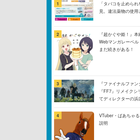
1
「タバコを止められ
見。違法薬物の使用
2
『超かぐや姫！』本編
Webマンガレーベ
まだ続きがある！
3
『ファイナルファン
『FF7』リメイクシ
てディレクターの浜
4
VTuber・ばあち
説明