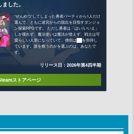
しました。
“ぜんめつ”してしまった勇者パーティから1人だけ
選んで、ともに迷宮からの脱出を目指すダンジョ
ン探索RPGです。 ただし勇者は「はい/いいえ」
しか喋れず、魔法使いは魔法が使えず、戦士は可
愛らしい人形になっていて、僧侶は██を崇拝し
ています。誰を救うのかを選ぶのは、あなたで
す。
リリース日：2026年第4四半期
Steamストアページ