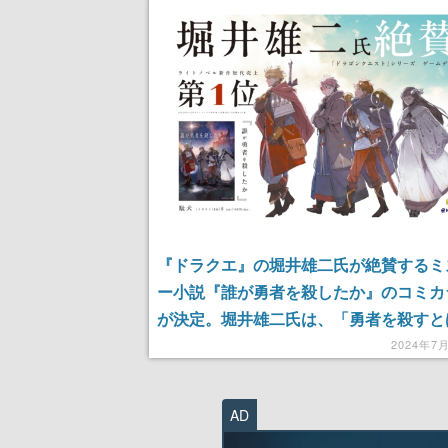
『ドラクエ』の堀井雄二氏が絶賛するミ
ー小説『誰が勇者を殺したか』のコミカ
が決定。堀井雄二氏は、「勇者を殺すと
にごとだ！」とコメントを寄せる。人類
2024年7
す魔王討伐から4年、帰らぬ人となった
死の真相を探る
AD