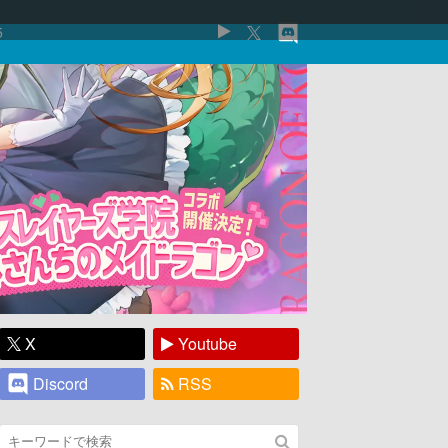
5
X
Youtube
Discord
RSS