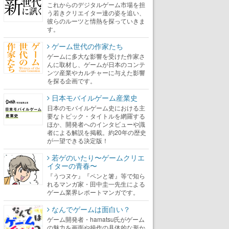
これからのデジタルゲーム市場を担
う若きクリエイター達の姿を追い、
彼らのルーツと情熱を探っていきま
す。
ゲーム世代の作家たち
ゲームに多大な影響を受けた作家さ
んに取材し、ゲームが日本のコンテ
ンツ産業やカルチャーに与えた影響
を探る企画です。
日本モバイルゲーム産業史
日本のモバイルゲーム史における主
要なトピック・タイトルを網羅する
ほか、開発者へのインタビューや識
者による解説を掲載。約20年の歴史
が一望できる決定版！
若ゲのいたり〜ゲームクリエ
イターの青春〜
『うつヌケ』『ペンと箸』等で知ら
れるマンガ家・田中圭一先生による
ゲーム業界レポートマンガです。
なんでゲームは面白い？
ゲーム開発者・hamatsu氏がゲーム
の魅力を画面や操作の具体的な形か