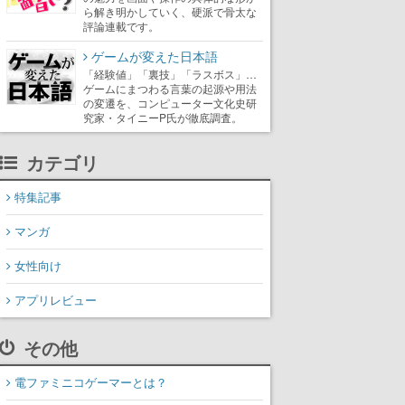
ら解き明かしていく、硬派で骨太な
評論連載です。
ゲームが変えた日本語
「経験値」「裏技」「ラスボス」…
ゲームにまつわる言葉の起源や用法
の変遷を、コンピューター文化史研
究家・タイニーP氏が徹底調査。
カテゴリ
特集記事
マンガ
女性向け
アプリレビュー
その他
電ファミニコゲーマーとは？