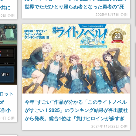
世界でただひとり帰らぬ者となった勇者の“死
や共に
の真相”に迫るファンタジーミステリ小説
2025年8月7日 公開
するほ
30日 公開
タマイ
ロット
f
今年“すごい”作品が分かる「このライトノベル
原作小
がすごい！2025」のランキング結果が各出版社
0万部
から発表。総合1位は『負けヒロインが多すぎ
30日 公開
らかに
る！』、『お隣の天使様』のヒロイン・椎名真
2024年11月22日 公開
昼が「キャラ女性」部門で4連覇など