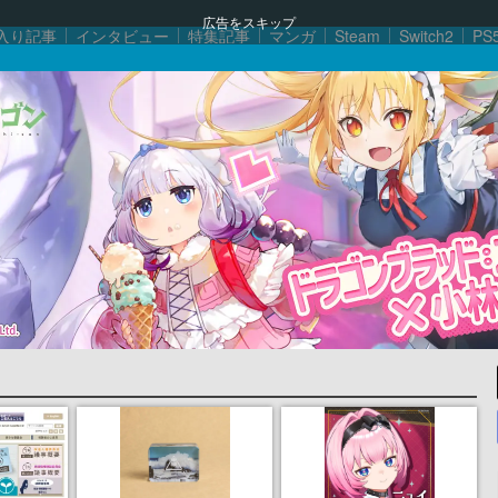
広告をスキップ
入り記事
インタビュー
特集記事
マンガ
Steam
Switch2
PS