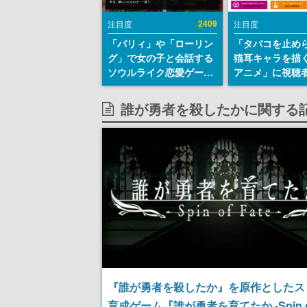
2409
注目度
注目度
「パリィ」や「ローリン
「タバコを止め
グ」で女の子と会話する
猫耳キャラを描
ソウルライク恋愛ゲーム
アニメ」に視聴
『小早川さんはソウルラ
から批判意見。
イク』無料公開。返事に
の使用と思しき
誰が勇者を殺したかに関する
失敗すると「YOU
めて、BPOが議
DIED」
す
『誰が勇者を殺したか』を原作としたス
育成ゲーム『誰が勇者を育てたか -Spin o