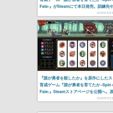
Fate-』がSteamにて本日発売。訓練先
行動する仲間によって育成ルートが変化
2025年9月
か、戦略にあわせスロットを自由にカス
ズできる
『誰が勇者を殺したか』を原作にしたス
育成ゲーム『誰が勇者を育てたか -Spin o
Fate-』Steamストアページを公開へ。
説3巻の発売にあわせて、シリーズ累計3
2025年5月
の突破や新たなモチーフ楽曲の公開も明