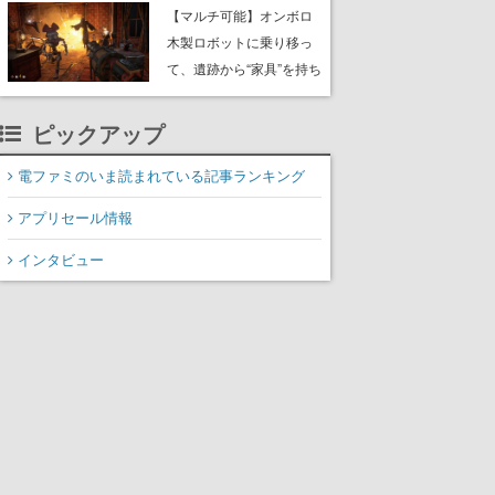
や大きな貝も
【マルチ可能】オンボロ
木製ロボットに乗り移っ
て、遺跡から“家具”を持ち
帰るホラーアクションゲ
ーム『GRAIN ROT』が本
ピックアップ
日8月8日Steamにて発
売。迫る“腐敗”から逃げ延
電ファミのいま読まれている記事ランキング
び、持ち帰った家具で基
アプリセール情報
地を再建
インタビュー