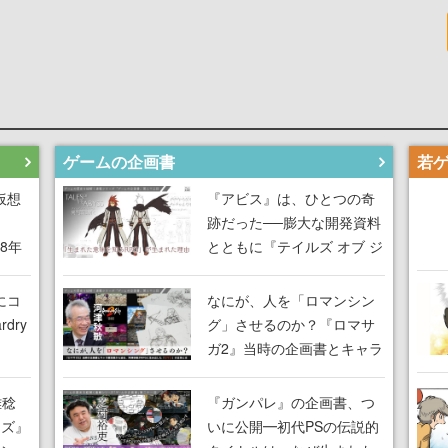
ゲームの企画書
仮想
『アビス』は、ひとつの奇
跡だった──膨大な開発資料
18年
とともに『テイルズ オブ ジ
な宣
アビス』開発陣に聞く、
気だ
「生まれた意味を知る
にコ
なにが、人を「ロマンシン
RPG」が生まれた理由【ゲ
dry
グ」させるのか？『ロマサ
ームの企画書】
ガ2』当時の企画書とキャラ
間限
設定画から迫る、河津秋敏
ラも
がRPGに生み出した「ロマ
雅稔
『ガンパレ』の企画書、つ
ワン
ン」の正体とは【ゲームの
ーズ』
いに公開━初代PSの伝説的
由を
企画書】