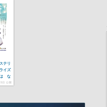
ステリ
ライズ
は な
を脅か
月5日 公開
勇者の