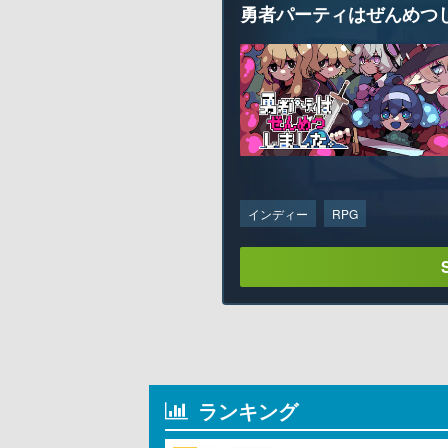
勇者パーティはぜんめつ
インディー
RPG
ランキング