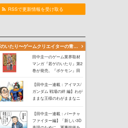
RSSで更新情報を受け取る
若ゲのいたり〜ゲームクリエイターの青春〜
田中圭一のゲーム業界取材
マンガ『若ゲのいたり』第2
巻が発売。『ポケモン』田
尻智さん、『ゼビウス』遠
藤雅伸さんらの貴重なエピ
【田中圭一連載：アイマス/
ソードを収録
ガンダム 戦場の絆 編】わが
ままな王様のわがままなニ
ーズを満たす！──小山順一
朗が貫く姿勢に、ゲームク
【田中圭一連載：バーチャ
リエイターとしての矜持を
ファイター編】「新しい3D
見た【若ゲのいたり最終
表現のために、軍事技術を