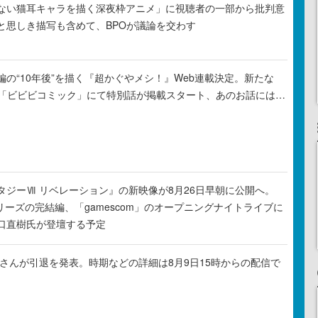
ない猫耳キャラを描く深夜枠アニメ」に視聴者の一部から批判意
と思しき描写も含めて、BPOが議論を交わす
の“10年後”を描く『超かぐやメシ！』Web連載決定。新たな
ル「ビビビコミック」にて特別話が掲載スタート、あのお話には…
タジーⅦ リベレーション』の新映像が8月26日早朝に公開へ。
リーズの完結編、「gamescom」のオープニングナイトライブに
口直樹氏が登壇する予定
ゃるさんが引退を発表。時期などの詳細は8月9日15時からの配信で