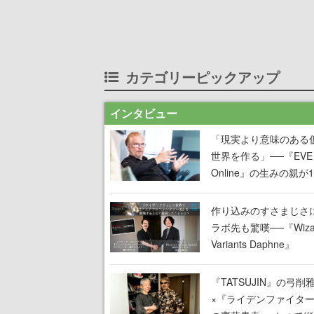
カテゴリーピックアップ
インタビュー
「現実より意味のある
世界を作る」──『EVE
Online』の生みの親が
掲げ続ける”クレイジー
言”は、比喩ではなく本
作り込みのすさまじさ
った
ラボ先も驚嘆──『Wizar
Variants Daphne』
×『FFXI』コラボが期
定なのにジョブもキャ
『TATSUJIN』の弓削
武器も戦闘システムも
×『ライデンファイタ
オフで作り込まれた理