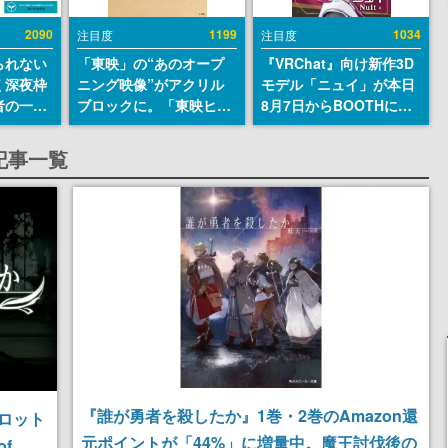
2090
1199
1034
注目度
注目度
られない
「東映」の“あのオープ
『VRChat』向け新作3D
く深夜枠
ニング映像”がアクリル
モデル「ニュイ」が本日
者の一部
ブロックに。「東映ヒス
8月7日からBOOTHにて
違法薬物
トリカル グッズコレクシ
発売。瞳に光る星や感情
描写も含
ョン」が8月下旬より発
豊かな表情が、小悪魔か
記事一覧
論を交わ
売
わいい
『誰が勇者を殺したか』1巻・2巻のAmazon還
ロット
元ポイントが「44%」に増量中。魔王討伐後の
f