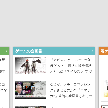
ゲームの企画書
仮想
『アビス』は、ひとつの奇
跡だった──膨大な開発資料
18年
とともに『テイルズ オブ ジ
な宣
アビス』開発陣に聞く、
気だ
「生まれた意味を知る
にコ
なにが、人を「ロマンシン
RPG」が生まれた理由【ゲ
dry
グ」させるのか？『ロマサ
ームの企画書】
ガ2』当時の企画書とキャラ
間限
設定画から迫る、河津秋敏
ラも
がRPGに生み出した「ロマ