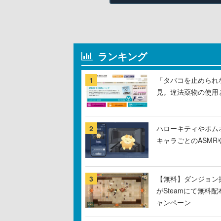
ランキング
1
「タバコを止められ
見。違法薬物の使用
2
ハローキティやポム
キャラごとのASM
3
【無料】ダンジョン探
がSteamにて無料配
ャンペーン