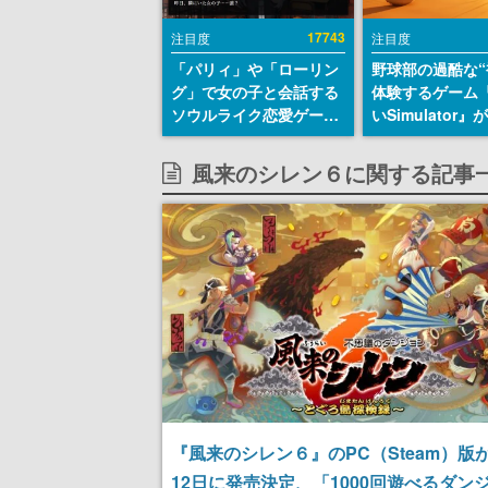
17743
注目度
注目度
「パリィ」や「ローリン
野球部の過酷な“
グ」で女の子と会話する
体験するゲーム
ソウルライク恋愛ゲーム
いSimulator
『小早川さんはソウルラ
のウィッシュリ
イク』無料公開。返事に
とにチェコ語に
風来のシレン６に関する記事
失敗すると「YOU
SNSで話題に。
DIED」
ダム・カム』開
ェコのプロ野球
称賛の声
『風来のシレン６』のPC（Steam）版が
12日に発売決定、「1000回遊べるダン