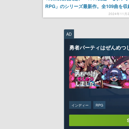
RPG」のシリーズ最新作。全109曲を収
ントラや追加コンテンツがセットになっ
2024年11月
ドル版も同日に発売される予定
AD
勇者パーティはぜんめつ
インディー
RPG