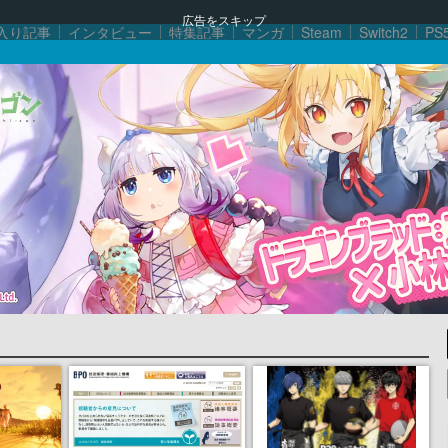
広告をスキップ
入り記事
インタビュー
特集記事
マンガ
Steam
Switch2
PS