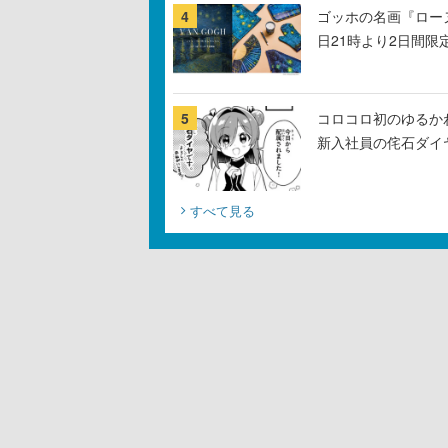
4
ゴッホの名画『ロー
日21時より2日間限
5
コロコロ初のゆるか
新入社員の侘石ダイ
すべて見る