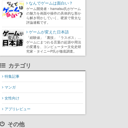
なんでゲームは面白い？
ゲーム開発者・hamatsu氏がゲーム
の魅力を画面や操作の具体的な形か
ら解き明かしていく、硬派で骨太な
評論連載です。
ゲームが変えた日本語
「経験値」「裏技」「ラスボス」…
ゲームにまつわる言葉の起源や用法
の変遷を、コンピューター文化史研
究家・タイニーP氏が徹底調査。
カテゴリ
特集記事
マンガ
女性向け
アプリレビュー
その他