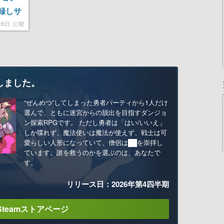
録しサ
たバン
28日 公開
しました。
“ぜんめつ”してしまった勇者パーティから1人だけ
選んで、ともに迷宮からの脱出を目指すダンジョ
ン探索RPGです。 ただし勇者は「はい/いいえ」
しか喋れず、魔法使いは魔法が使えず、戦士は可
愛らしい人形になっていて、僧侶は██を崇拝し
ています。誰を救うのかを選ぶのは、あなたで
す。
リリース日：2026年第4四半期
Steamストアページ