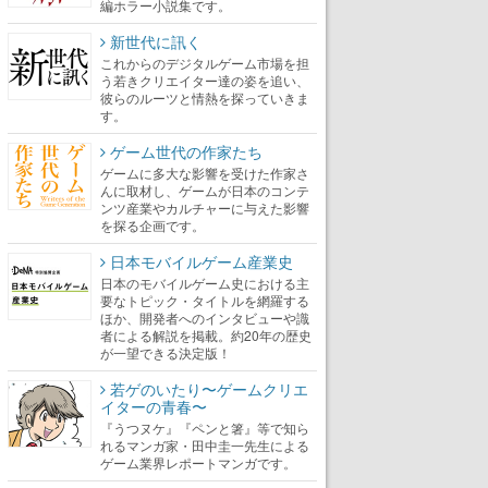
編ホラー小説集です。
新世代に訊く
これからのデジタルゲーム市場を担
う若きクリエイター達の姿を追い、
彼らのルーツと情熱を探っていきま
す。
ゲーム世代の作家たち
ゲームに多大な影響を受けた作家さ
んに取材し、ゲームが日本のコンテ
ンツ産業やカルチャーに与えた影響
を探る企画です。
日本モバイルゲーム産業史
日本のモバイルゲーム史における主
要なトピック・タイトルを網羅する
ほか、開発者へのインタビューや識
者による解説を掲載。約20年の歴史
が一望できる決定版！
若ゲのいたり〜ゲームクリエ
イターの青春〜
『うつヌケ』『ペンと箸』等で知ら
れるマンガ家・田中圭一先生による
ゲーム業界レポートマンガです。