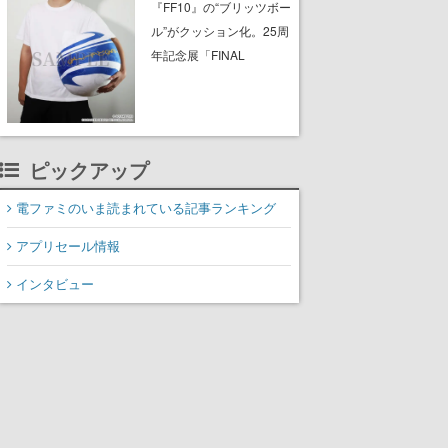
ったチケットで入館でき
『FF10』の“ブリッツボー
ない事例が複数発生
ル”がクッション化。25周
年記念展「FINAL
FANTASY X MUSEUM-幻
光の記憶-」のグッズ情報
が一部公開
ピックアップ
電ファミのいま読まれている記事ランキング
アプリセール情報
インタビュー