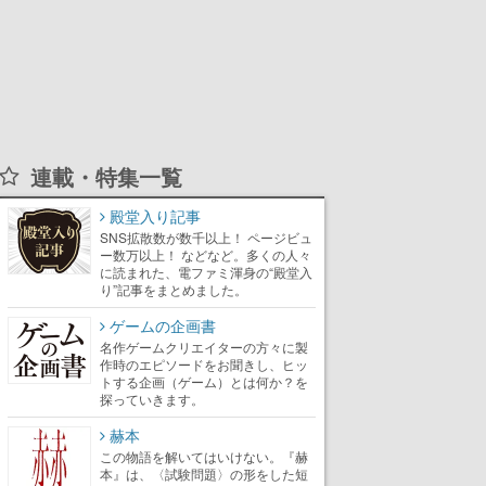
連載・特集一覧
殿堂入り記事
SNS拡散数が数千以上！ ページビュ
ー数万以上！ などなど。多くの人々
に読まれた、電ファミ渾身の“殿堂入
り”記事をまとめました。
ゲームの企画書
名作ゲームクリエイターの方々に製
作時のエピソードをお聞きし、ヒッ
トする企画（ゲーム）とは何か？を
探っていきます。
赫本
この物語を解いてはいけない。『赫
本』は、〈試験問題〉の形をした短