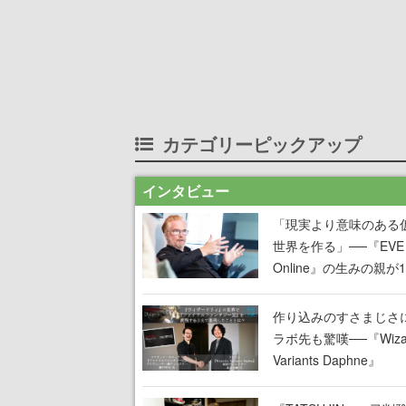
カテゴリーピックアップ
インタビュー
「現実より意味のある
世界を作る」──『EVE
Online』の生みの親が
掲げ続ける”クレイジー
言”は、比喩ではなく本
作り込みのすさまじさ
った
ラボ先も驚嘆──『Wizar
Variants Daphne』
×『FFXI』コラボが期
定なのにジョブもキャ