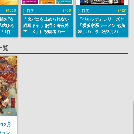
14058
9438
9427
注目度
注目度
補欠”を
「タバコを止められない
『ペルソナ』シリーズと
『球ひろ
猫耳キャラを描く深夜枠
「横浜家系ラーメン 壱角
』が「1件」
アニメ」に視聴者の一部
家」のコラボが8月21日
ストをも
から批判意見。違法薬物
から開催。”はがくれ”風
対応し
の使用と思しき描写も含
とんこつラーメンや、お
一覧
『キング
めて、BPOが議論を交わ
いしく食べられるカレー
発元やチ
す
ラーメンがラインナップ
選手から
12月
ジョン