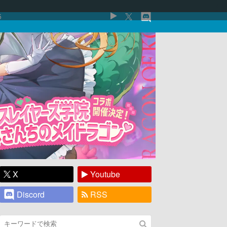
5
X
Youtube
Discord
RSS