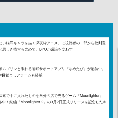
ない猫耳キャラを描く深夜枠アニメ」に視聴者の一部から批判意
と思しき描写も含めて、BPOが議論を交わす
ポムプリンと眠れる睡眠サポートアプリ『ゆめたび』が配信中。
Rや目覚ましアラームも搭載
索で手に入れたものを自分の店で売るゲーム『Moonlighter』
布中！続編『Moonlighter 2』の9月2日正式リリースを記念したキ