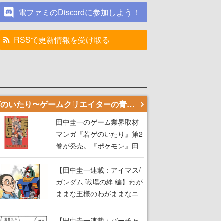
電ファミのDiscordに参加しよう！
RSSで更新情報を受け取る
若ゲのいたり〜ゲームクリエイターの青春〜
田中圭一のゲーム業界取材
マンガ『若ゲのいたり』第2
巻が発売。『ポケモン』田
尻智さん、『ゼビウス』遠
藤雅伸さんらの貴重なエピ
【田中圭一連載：アイマス/
ソードを収録
ガンダム 戦場の絆 編】わが
ままな王様のわがままなニ
ーズを満たす！──小山順一
朗が貫く姿勢に、ゲームク
【田中圭一連載：バーチャ