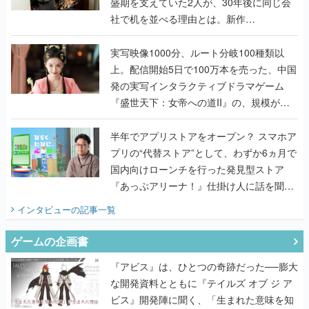
盛期を支えていた2人が、30年後に同じ会
社で机を並べる理由とは。新作
『TATSUJIN EXTREME』で初タッグを組
んだレジェンド2人に訊く開発秘話
実写映像1000分、ルート分岐100種類以
上。配信開始5日で100万本を売った、中国
発の実写インタラクティブドラマゲーム
『盛世天下：女帝への道II』の、規模が違
うこだわりをプロデューサーに聞いた
半年でアプリストアをオープン？ スマホア
プリの“代替ストア”として、わずか6ヵ月で
国内向けローンチを行った発見型ストア
『あっぷアリーナ！』仕掛け人に話を聞い
てみた
インタビュー
の記事一覧
ゲームの企画書
『アビス』は、ひとつの奇跡だった──膨大
な開発資料とともに『テイルズ オブ ジ ア
ビス』開発陣に聞く、「生まれた意味を知