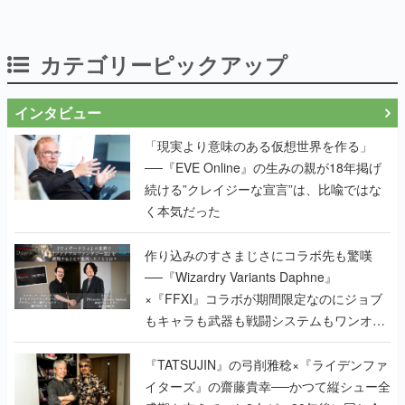
カテゴリーピックアップ
インタビュー
「現実より意味のある仮想世界を作る」
──『EVE Online』の生みの親が18年掲げ
続ける”クレイジーな宣言”は、比喩ではな
く本気だった
作り込みのすさまじさにコラボ先も驚嘆
──『Wizardry Variants Daphne』
×『FFXI』コラボが期間限定なのにジョブ
もキャラも武器も戦闘システムもワンオフ
で作り込まれた理由を両ディレクターに聞
く
『TATSUJIN』の弓削雅稔×『ライデンファ
イターズ』の齋藤貴幸──かつて縦シュー全