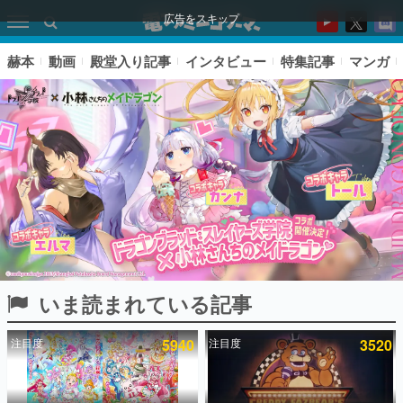
広告をスキップ
赫本
動画
殿堂入り記事
インタビュー
特集記事
マンガ
いま読まれている記事
ピックアップ
注目度
5940
注目度
3520
電ファミのいま読まれている記事ランキング
アプリセール情報