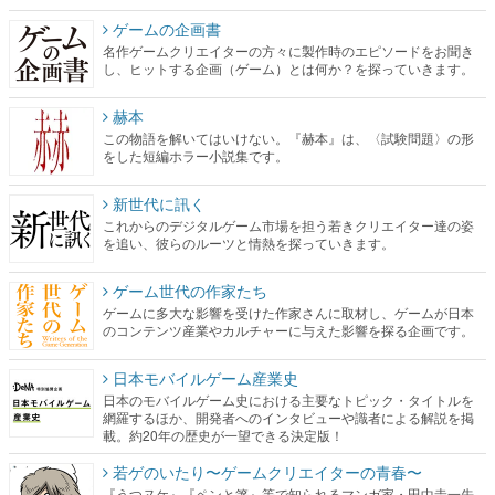
ゲームの企画書
名作ゲームクリエイターの方々に製作時のエピソードをお聞き
し、ヒットする企画（ゲーム）とは何か？を探っていきます。
赫本
この物語を解いてはいけない。『赫本』は、〈試験問題〉の形
をした短編ホラー小説集です。
新世代に訊く
これからのデジタルゲーム市場を担う若きクリエイター達の姿
を追い、彼らのルーツと情熱を探っていきます。
ゲーム世代の作家たち
ゲームに多大な影響を受けた作家さんに取材し、ゲームが日本
のコンテンツ産業やカルチャーに与えた影響を探る企画です。
日本モバイルゲーム産業史
日本のモバイルゲーム史における主要なトピック・タイトルを
網羅するほか、開発者へのインタビューや識者による解説を掲
載。約20年の歴史が一望できる決定版！
若ゲのいたり〜ゲームクリエイターの青春〜
『うつヌケ』『ペンと箸』等で知られるマンガ家・田中圭一先