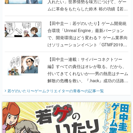
入れたい」世界情勢を味方につけて、ゲー
ムに革命をもたらした鈴木 裕の功績【若ゲ
のいたり】
【田中圭一：若ゲのいたり】ゲーム開発統
合環境「Unreal Engine」最新バージョン
で、開発環境はどう変わる？ ゲーム業界向
けソリューションイベント「GTMF2019」
に行って、より理解を深めよう【PR】
【田中圭一連載：サイバーコネクトツー
編】すべての責任はオレが取る。だから、
付いてきてくれないか──男の熱意はチーム
解散の危機を救い、『.hack』成功の活路を
開く。業界の快男児・松山 洋に流れる血は
若ゲのいたり〜ゲームクリエイターの青春〜
の記事一覧
『少年ジャンプ』色だった【若ゲのいた
り】