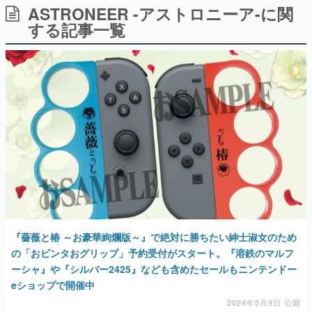
ASTRONEER -アストロニーア-に関
日本のコンテンツ産業やカルチャーに与えた影響を探る企
画です。
する記事一覧
日本モバイルゲーム産業史
日本のモバイルゲーム史における主要なトピック・タイト
ルを網羅するほか、開発者へのインタビューや識者による
解説を掲載。約20年の歴史が一望できる決定版！
若ゲのいたり〜ゲームクリエイターの青春〜
『うつヌケ』『ペンと箸』等で知られるマンガ家・田中圭
一先生によるゲーム業界レポートマンガです。
なんでゲームは面白い？
ゲーム開発者・hamatsu氏がゲームの魅力を画面や操作の
具体的な形から解き明かしていく、硬派で骨太な評論連載
です。
ゲームが変えた日本語
「経験値」「裏技」「ラスボス」… ゲームにまつわる言葉
の起源や用法の変遷を、コンピューター文化史研究家・タ
『薔薇と椿 ～お豪華絢爛版～』で絶対に勝ちたい紳士淑女のため
イニーP氏が徹底調査。
の「おビンタおグリップ」予約受付がスタート。『溶鉄のマルフ
ーシャ』や『シルバー2425』なども含めたセールもニンテンドー
カテゴリ
eショップで開催中
2024年5月9日 公開
特集記事