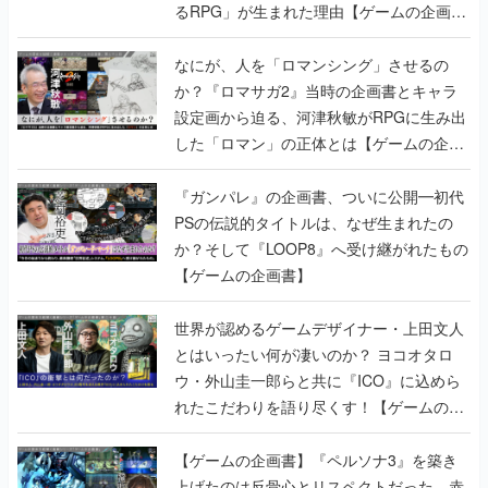
るRPG」が生まれた理由【ゲームの企画
書】
なにが、人を「ロマンシング」させるの
か？『ロマサガ2』当時の企画書とキャラ
設定画から迫る、河津秋敏がRPGに生み出
した「ロマン」の正体とは【ゲームの企画
書】
『ガンパレ』の企画書、ついに公開━初代
PSの伝説的タイトルは、なぜ生まれたの
か？そして『LOOP8』へ受け継がれたもの
【ゲームの企画書】
世界が認めるゲームデザイナー・上田文人
とはいったい何が凄いのか？ ヨコオタロ
ウ・外山圭一郎らと共に『ICO』に込めら
れたこだわりを語り尽くす！【ゲームの企
画書】
【ゲームの企画書】『ペルソナ3』を築き
上げたのは反骨心とリスペクトだった。赤