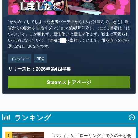
“ぜんめつ”してしまった勇者パーティから1人だけ選んで、ともに迷
宮からの脱出を目指すダンジョン探索RPGです。 ただし勇者は「は
い/いいえ」しか喋れず、魔法使いは魔法が使えず、戦士は可愛らし
い人形になっていて、僧侶は██を崇拝しています。誰を救うのかを
選ぶのは、あなたです。
インディー
RPG
リリース日：2026年第4四半期
Steamストアページ
ランキング
1
「パリィ」や「ローリング」で女の子と会