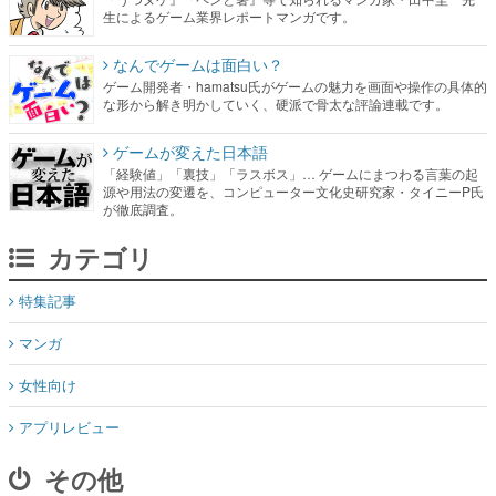
生によるゲーム業界レポートマンガです。
なんでゲームは面白い？
ゲーム開発者・hamatsu氏がゲームの魅力を画面や操作の具体的
な形から解き明かしていく、硬派で骨太な評論連載です。
ゲームが変えた日本語
「経験値」「裏技」「ラスボス」… ゲームにまつわる言葉の起
源や用法の変遷を、コンピューター文化史研究家・タイニーP氏
が徹底調査。
カテゴリ
特集記事
マンガ
女性向け
アプリレビュー
その他