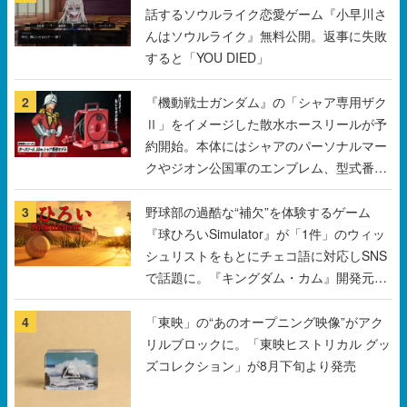
話するソウルライク恋愛ゲーム『小早川さ
んはソウルライク』無料公開。返事に失敗
すると「YOU DIED」
2
『機動戦士ガンダム』の「シャア専用ザク
Ⅱ」をイメージした散水ホースリールが予
約開始。本体にはシャアのパーソナルマー
クやジオン公国軍のエンブレム、型式番号
などを配置
3
野球部の過酷な“補欠”を体験するゲーム
『球ひろいSimulator』が「1件」のウィッ
シュリストをもとにチェコ語に対応しSNS
で話題に。『キングダム・カム』開発元や
チェコのプロ野球選手から称賛の声
4
「東映」の“あのオープニング映像”がアク
リルブロックに。「東映ヒストリカル グッ
ズコレクション」が8月下旬より発売