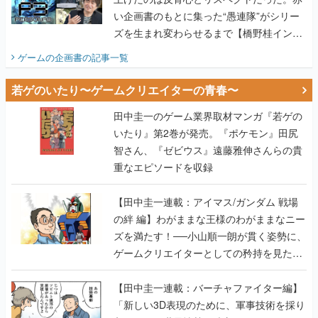
い企画書のもとに集った“愚連隊”がシリー
ズを生まれ変わらせるまで【橋野桂インタ
ビュー】
ゲームの企画書
の記事一覧
若ゲのいたり〜ゲームクリエイターの青春〜
田中圭一のゲーム業界取材マンガ『若ゲの
いたり』第2巻が発売。『ポケモン』田尻
智さん、『ゼビウス』遠藤雅伸さんらの貴
重なエピソードを収録
【田中圭一連載：アイマス/ガンダム 戦場
の絆 編】わがままな王様のわがままなニー
ズを満たす！──小山順一朗が貫く姿勢に、
ゲームクリエイターとしての矜持を見た
【若ゲのいたり最終回】
【田中圭一連載：バーチャファイター編】
「新しい3D表現のために、軍事技術を採り