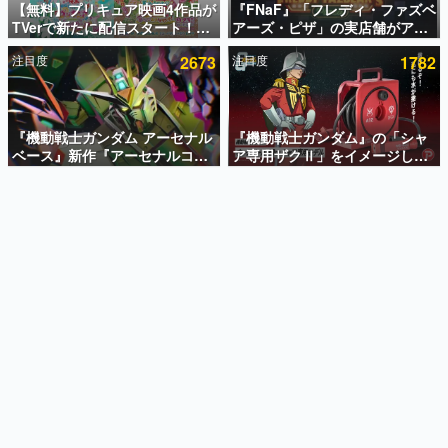
【無料】プリキュア映画4作品が
『FNaF』「フレディ・ファズベ
TVerで新たに配信スタート！な
アーズ・ピザ」の実店舗がアメ
インタビュー
んと2018年～2024年の映画ほぼ
リカの商業施設「American
注目度
2673
注目度
1782
すべてが見放題に、ぶっちゃけ
Dream」に2027年オープン！
連載・特集一覧
ありえないラインナップ
ScottGamesとの共同開発、食
事だけでなくステージショーや
殿堂入り記事
没入型のホラー体験も楽しめる
SNS拡散数が数千以上！ ページビュー数万以上！ などな
『機動戦士ガンダム アーセナル
『機動戦士ガンダム』の「シャ
ど。多くの人々に読まれた、電ファミ渾身の“殿堂入り”記
ベース』新作『アーセナルコマ
ア専用ザクⅡ」をイメージした
事をまとめました。
ンダー』発表！8月28日からオ
散水ホースリールが予約開始。
ープンベータテスト開催、2027
本体にはシャアのパーソナルマ
ゲームの企画書
年2月下旬に稼働予定
ークやジオン公国軍のエンブレ
名作ゲームクリエイターの方々に製作時のエピソードをお
聞きし、ヒットする企画（ゲーム）とは何か？を探ってい
ム、型式番号などを配置
きます。
赫本
この物語を解いてはいけない。『赫本』は、〈試験問題〉
の形をした短編ホラー小説集です。
新世代に訊く
これからのデジタルゲーム市場を担う若きクリエイター達
の姿を追い、彼らのルーツと情熱を探っていきます。
ゲーム世代の作家たち
ゲームに多大な影響を受けた作家さんに取材し、ゲームが