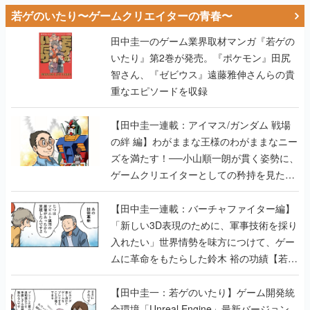
いたり』第2巻が発売。『ポケモン』田尻
智さん、『ゼビウス』遠藤雅伸さんらの貴
重なエピソードを収録
【田中圭一連載：アイマス/ガンダム 戦場
の絆 編】わがままな王様のわがままなニー
ズを満たす！──小山順一朗が貫く姿勢に、
ゲームクリエイターとしての矜持を見た
【若ゲのいたり最終回】
【田中圭一連載：バーチャファイター編】
「新しい3D表現のために、軍事技術を採り
入れたい」世界情勢を味方につけて、ゲー
ムに革命をもたらした鈴木 裕の功績【若ゲ
のいたり】
【田中圭一：若ゲのいたり】ゲーム開発統
合環境「Unreal Engine」最新バージョン
で、開発環境はどう変わる？ ゲーム業界向
けソリューションイベント「GTMF2019」
に行って、より理解を深めよう【PR】