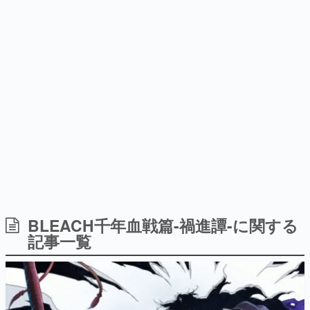
日本のコンテンツ産業やカルチャーに与えた影響を探る企
画です。
日本モバイルゲーム産業史
日本のモバイルゲーム史における主要なトピック・タイト
ルを網羅するほか、開発者へのインタビューや識者による
解説を掲載。約20年の歴史が一望できる決定版！
若ゲのいたり〜ゲームクリエイターの青春〜
『うつヌケ』『ペンと箸』等で知られるマンガ家・田中圭
一先生によるゲーム業界レポートマンガです。
なんでゲームは面白い？
ゲーム開発者・hamatsu氏がゲームの魅力を画面や操作の
BLEACH千年血戦篇-禍進譚-に関する
具体的な形から解き明かしていく、硬派で骨太な評論連載
記事一覧
です。
ゲームが変えた日本語
「経験値」「裏技」「ラスボス」… ゲームにまつわる言葉
の起源や用法の変遷を、コンピューター文化史研究家・タ
イニーP氏が徹底調査。
カテゴリ
特集記事