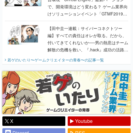
【田中圭一連載：サイバーコネクトツー
編】すべての責任はオレが取る。だから、
付いてきてくれないか──男の熱意はチーム
解散の危機を救い、『.hack』成功の活路を
開く。業界の快男児・松山 洋に流れる血は
若ゲのいたり〜ゲームクリエイターの青春〜
の記事一覧
『少年ジャンプ』色だった【若ゲのいた
り】
X
Youtube
Discord
RSS