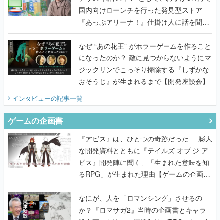
なぜ “あの花王” がホラーゲームを作ること
になったのか？ 敵に見つからないようにマ
ジックリンでこっそり掃除する『しずかな
おそうじ』が生まれるまで【開発座談会】
インタビュー
の記事一覧
ゲームの企画書
『アビス』は、ひとつの奇跡だった──膨大
な開発資料とともに『テイルズ オブ ジ ア
ビス』開発陣に聞く、「生まれた意味を知
るRPG」が生まれた理由【ゲームの企画
書】
なにが、人を「ロマンシング」させるの
か？『ロマサガ2』当時の企画書とキャラ
設定画から迫る、河津秋敏がRPGに生み出
した「ロマン」の正体とは【ゲームの企画
書】