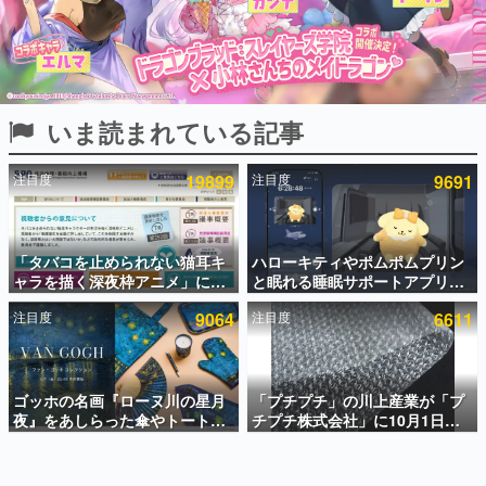
インタビュー
連載・特集一覧
殿堂入り記事
いま読まれている記事
SNS拡散数が数千以上！ ページビュー数万以上！ などな
ど。多くの人々に読まれた、電ファミ渾身の“殿堂入り”記
事をまとめました。
注目度
19899
注目度
9691
ゲームの企画書
名作ゲームクリエイターの方々に製作時のエピソードをお
聞きし、ヒットする企画（ゲーム）とは何か？を探ってい
「タバコを止められない猫耳キ
ハローキティやポムポムプリン
きます。
ャラを描く深夜枠アニメ」に視
と眠れる睡眠サポートアプリ
赫本
聴者の一部から批判意見。違法
『ゆめたび』が配信中。キャラ
この物語を解いてはいけない。『赫本』は、〈試験問題〉
注目度
9064
注目度
6611
薬物の使用と思しき描写も含め
ごとのASMRや目覚ましアラー
の形をした短編ホラー小説集です。
て、BPOが議論を交わす
ムも搭載
新世代に訊く
ゴッホの名画『ローヌ川の星月
「プチプチ」の川上産業が「プ
これからのデジタルゲーム市場を担う若きクリエイター達
の姿を追い、彼らのルーツと情熱を探っていきます。
夜』をあしらった傘やトートバ
チプチ株式会社」に10月1日よ
ッグなどが登場。8月7日21時よ
り社名変更へ。創業58年で初め
り2日間限定で予約販売
ての変更で、“プチッ”と鳴るお
ゲーム世代の作家たち
なじみの緩衝材が会社の名前に
ゲームに多大な影響を受けた作家さんに取材し、ゲームが