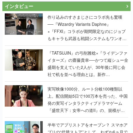
──『Wizardry Variants Daphne』
×『FFXI』コラボが期間限定なのにジョブ
もキャラも武器も戦闘システムもワンオフ
で作り込まれた理由を両ディレクターに聞
く
『TATSUJIN』の弓削雅稔×『ライデンファ
イターズ』の齋藤貴幸──かつて縦シュー全
盛期を支えていた2人が、30年後に同じ会
社で机を並べる理由とは。新作
『TATSUJIN EXTREME』で初タッグを組
んだレジェンド2人に訊く開発秘話
実写映像1000分、ルート分岐100種類以
上。配信開始5日で100万本を売った、中国
発の実写インタラクティブドラマゲーム
『盛世天下：女帝への道II』の、規模が違
うこだわりをプロデューサーに聞いた
半年でアプリストアをオープン？ スマホア
プリの“代替ストア”として、わずか6ヵ月で
国内向けローンチを行った発見型ストア
『あっぷアリーナ！』仕掛け人に話を聞い
てみた