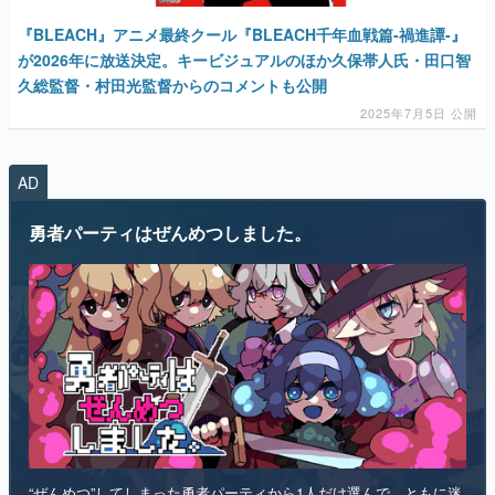
久総監督・村田光監督からのコメントも公開
2025年7月5日 公開
AD
勇者パーティはぜんめつしました。
“ぜんめつ”してしまった勇者パーティから1人だけ選んで、ともに迷
宮からの脱出を目指すダンジョン探索RPGです。 ただし勇者は「は
い/いいえ」しか喋れず、魔法使いは魔法が使えず、戦士は可愛らし
い人形になっていて、僧侶は██を崇拝しています。誰を救うのかを