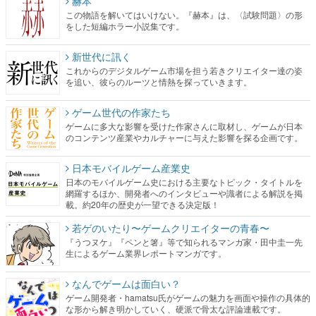
新世代に訊く
これからのデジタルゲーム市場を担う若きクリエイター達の姿
を追い、彼らのルーツと情熱を探っていきます。
ゲーム世代の作家たち
ゲームに多大な影響を受けた作家さんに取材し、ゲームが日本
のコンテンツ産業やカルチャーに与えた影響を探る企画です。
日本モバイルゲーム産業史
日本のモバイルゲーム史における主要なトピック・タイトルを
網羅するほか、開発者へのインタビューや識者による解説を掲
載。約20年の歴史が一望できる決定版！
若ゲのいたり〜ゲームクリエイターの青春〜
『うつヌケ』『ペンと箸』等で知られるマンガ家・田中圭一先
生によるゲーム業界レポートマンガです。
なんでゲームは面白い？
ゲーム開発者・hamatsu氏がゲームの魅力を画面や操作の具体的
な形から解き明かしていく、硬派で骨太な評論連載です。
ゲームが変えた日本語
「経験値」「裏技」「ラスボス」… ゲームにまつわる言葉の起
源や用法の変遷を、コンピューター文化史研究家・タイニーP氏