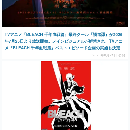
TVアニメ『BLEACH 千年血戦篇』最終クール『禍進譚』が2026
年7月25日より放送開始。メインビジュアルが解禁され、TVアニ
メ『BLEACH 千年血戦篇』ベストエピソード企画の実施も決定
2026年6月21日 公開
『BLEACH』アニメ最終クール『BLEACH千年血戦篇-禍進譚-』
が2026年に放送決定。キービジュアルのほか久保帯人氏・田口智