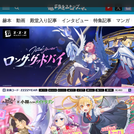
広告をスキップ
赫本
動画
殿堂入り記事
インタビュー
特集記事
マンガ
ピックアップ
電ファミのいま読まれている記事ランキング
アプリセール情報