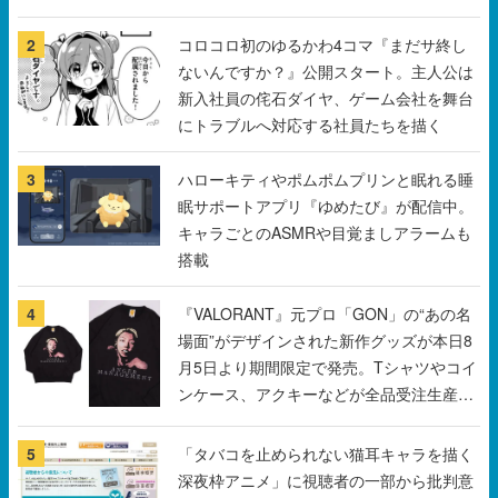
新入社員の侘石ダイヤ、ゲーム会社を舞台
にトラブルへ対応する社員たちを描く
3
ハローキティやポムポムプリンと眠れる睡
眠サポートアプリ『ゆめたび』が配信中。
キャラごとのASMRや目覚ましアラームも
搭載
4
『VALORANT』元プロ「GON」の“あの名
場面”がデザインされた新作グッズが本日8
月5日より期間限定で発売。Tシャツやコイ
ンケース、アクキーなどが全品受注生産で
登場、過去に発売したグッズの再販も
5
「タバコを止められない猫耳キャラを描く
深夜枠アニメ」に視聴者の一部から批判意
見。違法薬物の使用と思しき描写も含め
て、BPOが議論を交わす
すべて見る