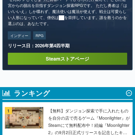
選ぶのは、あなたです。
インディー
RPG
リリース日：2026年第4四半期
Steamストアページ
ランキング
1
【無料】ダンジョン探索で手に入れたもの
を自分の店で売るゲーム『Moonlighter』が
Steamにて無料配布中！続編『Moonlighter
2』の9月2日正式リリースを記念したキャ
ンペーン
2
コロコロ初のゆるかわ4コマ『まだサ終し
ないんですか？』公開スタート。主人公は