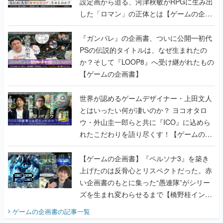
『ガンパレ』の企画書、ついに公開━初代
PSの伝説的タイトルは、なぜ生まれたの
か？そして『LOOP8』へ受け継がれたもの
【ゲームの企画書】
世界が認めるゲームデザイナー・上田文人
とはいったい何が凄いのか？ ヨコオタロ
ウ・外山圭一郎らと共に『ICO』に込めら
れたこだわりを語り尽くす！【ゲームの企
画書】
【ゲームの企画書】『ペルソナ3』を築き
上げたのは反骨心とリスペクトだった。赤
い企画書のもとに集った“愚連隊”がシリー
ズを生まれ変わらせるまで【橋野桂インタ
ビュー】
ゲームの企画書
の記事一覧
若ゲのいたり〜ゲームクリエイターの青春〜
田中圭一のゲーム業界取材マンガ『若ゲの