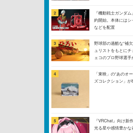
2
『機動戦士ガンダム
約開始。本体にはシ
などを配置
3
野球部の過酷な“補欠
ュリストをもとにチ
ェコのプロ野球選手
4
「東映」の“あのオ
ズコレクション」が
5
『VRChat』向け
光る星や感情豊かな