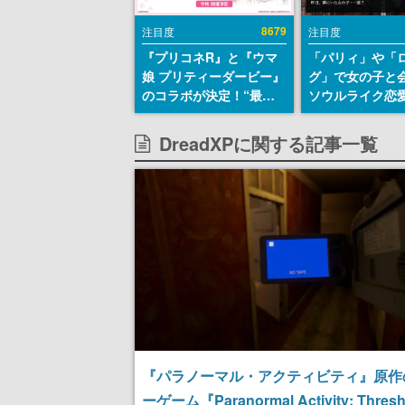
8679
注目度
注目度
『プリコネR』と『ウマ
「パリィ」や「
娘 プリティーダービー』
グ」で女の子と
のコラボが決定！“最大
ソウルライク恋
170連無料”の8.5周年キ
『小早川さんは
ャンペーンなども発表
イク』無料公開
DreadXPに関する記事一覧
失敗すると「YO
DIED」
『パラノーマル・アクティビティ』原作
ーゲーム『Paranormal Activity: Thres