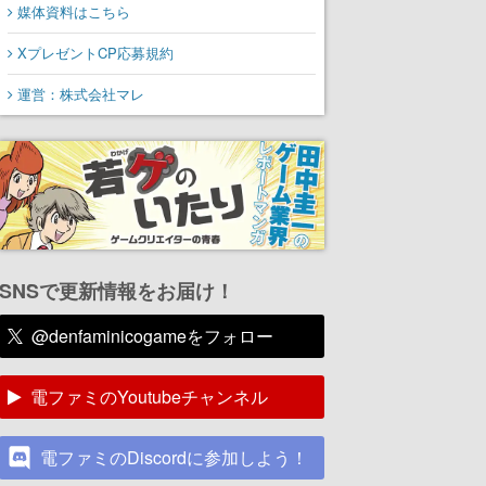
媒体資料はこちら
XプレゼントCP応募規約
運営：株式会社マレ
SNSで更新情報をお届け！
@denfaminicogameをフォロー
電ファミのYoutubeチャンネル
電ファミのDiscordに参加しよう！