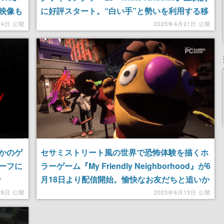
初映像も
に好評スタート。“白い手”と勢いを利用する移
象に遭
動メカニクスを駆使し、さまざまな脅威を持つ
24日 公開
2025年4月21日 公開
る
エリアを乗り越え脱出を目指せ
かのゲ
セサミストリート風の世界で恐怖体験を描くホ
ーフに
ラーゲーム『My Friendly Neighborhood』が6
y
月18日より配信開始。愉快なお友だちと追いか
けっこをして遊ぼう
28日 公開
2023年6月13日 公開