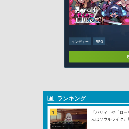
インディー
RPG
ランキング
1
「パリィ」や「ロー
んはソウルライク』無