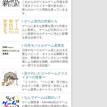
これからのデジタルゲーム市場を担
う若きクリエイター達の姿を追い、
彼らのルーツと情熱を探っていきま
す。
ゲーム世代の作家たち
ゲームに多大な影響を受けた作家さ
んに取材し、ゲームが日本のコンテ
ンツ産業やカルチャーに与えた影響
を探る企画です。
日本モバイルゲーム産業史
日本のモバイルゲーム史における主
要なトピック・タイトルを網羅する
ほか、開発者へのインタビューや識
者による解説を掲載。約20年の歴史
が一望できる決定版！
若ゲのいたり〜ゲームクリエ
イターの青春〜
『うつヌケ』『ペンと箸』等で知ら
れるマンガ家・田中圭一先生による
ゲーム業界レポートマンガです。
なんでゲームは面白い？
ゲーム開発者・hamatsu氏がゲーム
の魅力を画面や操作の具体的な形か