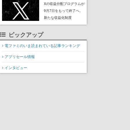
ンペーンなども発表
Xの収益分配プログラムが
9月7日をもって終了へ。
新たな収益化制度
「Original Content
Rewards Program」を発
ピックアップ
表
電ファミのいま読まれている記事ランキング
アプリセール情報
インタビュー