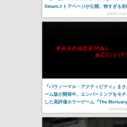
Steamストアページが公開。怖すぎる
お披露目。夫婦が家の中で様々な怪奇現
2025年10月
遇し、精神を蝕まれていく様子が描かれ
『パラノーマル・アクティビティ』まさ
ーム版が開発中。エンバーミングをモチ
した高評価ホラーゲーム『The Mortuar
Assistant』のデベロッパーが開発
2024年2月