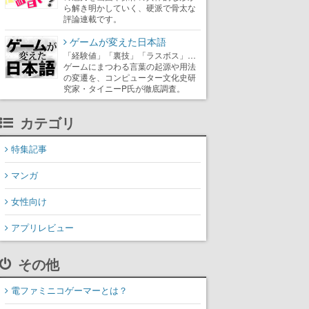
ら解き明かしていく、硬派で骨太な
評論連載です。
ゲームが変えた日本語
「経験値」「裏技」「ラスボス」…
ゲームにまつわる言葉の起源や用法
の変遷を、コンピューター文化史研
究家・タイニーP氏が徹底調査。
カテゴリ
特集記事
マンガ
女性向け
アプリレビュー
その他
電ファミニコゲーマーとは？