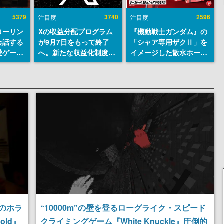
5379
3740
2596
注目度
注目度
ローリン
Xの収益分配プログラム
『機動戦士ガンダム』の
会話する
が9月7日をもって終了
「シャア専用ザクⅡ」を
愛ゲーム
へ。新たな収益化制度
イメージした散水ホース
ソウルラ
「Original Content
リールが予約開始。本体
。返事に
Rewards Program」を
にはシャアのパーソナル
U
発表
マークやジオン公国軍の
エンブレム、型式番号な
どを配置
のホラ
“10000m”の壁を登るローグライク・スピード
hold』
クライミングゲーム『White Knuckle』圧倒的