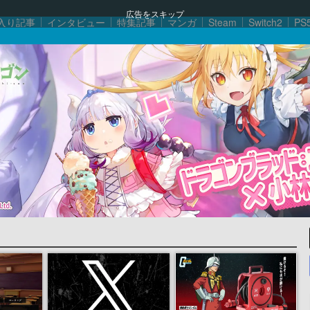
広告をスキップ
入り記事
インタビュー
特集記事
マンガ
Steam
Switch2
PS