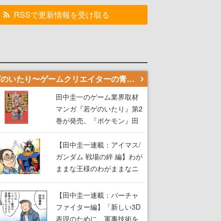
RSSで更新情報を受け取る
若ゲのいたり〜ゲームクリエイターの青春〜
田中圭一のゲーム業界取材
マンガ『若ゲのいたり』第2
巻が発売。『ポケモン』田
尻智さん、『ゼビウス』遠
藤雅伸さんらの貴重なエピ
【田中圭一連載：アイマス/
ソードを収録
ガンダム 戦場の絆 編】わが
ままな王様のわがままなニ
ーズを満たす！──小山順一
朗が貫く姿勢に、ゲームク
【田中圭一連載：バーチャ
リエイターとしての矜持を
ファイター編】「新しい3D
見た【若ゲのいたり最終
表現のために、軍事技術を