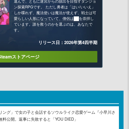
選んで、ともに迷宮からの脱出を目指すダンジョ
ン探索RPGです。 ただし勇者は「はい/いいえ」
しか喋れず、魔法使いは魔法が使えず、戦士は可
愛らしい人形になっていて、僧侶は██を崇拝し
ています。誰を救うのかを選ぶのは、あなたで
す。
リリース日：2026年第4四半期
Steamストアページ
リング」で女の子と会話するソウルライク恋愛ゲーム『小早川さ
料公開。返事に失敗すると「YOU DIED」