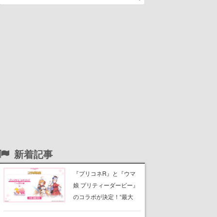
新着記事
『プリコネR』と『ウマ
娘 プリティーダービー』
のコラボが決定！“最大
170連無料”の8.5周年キャ