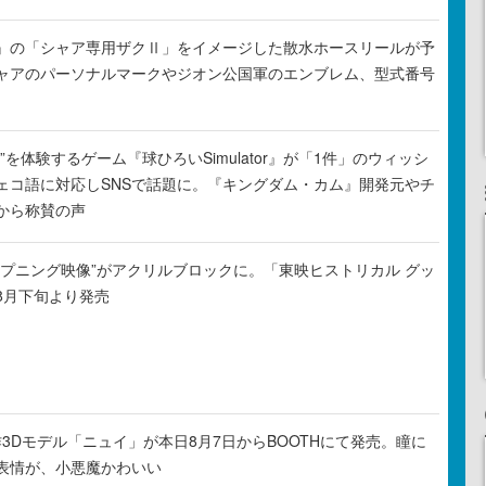
』の「シャア専用ザクⅡ」をイメージした散水ホースリールが予
ャアのパーソナルマークやジオン公国軍のエンブレム、型式番号
”を体験するゲーム『球ひろいSimulator』が「1件」のウィッシ
ェコ語に対応しSNSで話題に。『キングダム・カム』開発元やチ
から称賛の声
ープニング映像”がアクリルブロックに。「東映ヒストリカル グッ
8月下旬より発売
新作3Dモデル「ニュイ」が本日8月7日からBOOTHにて発売。瞳に
表情が、小悪魔かわいい