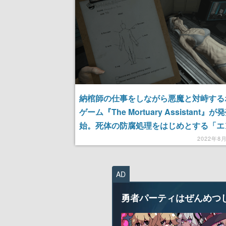
納棺師の仕事をしながら悪魔と対峙する
ゲーム『The Mortuary Assistant』が
始。死体の防腐処理をはじめとする「エ
ミング」を行いながら悪魔を追い払い魂
2022年8
AD
勇者パーティはぜんめつ