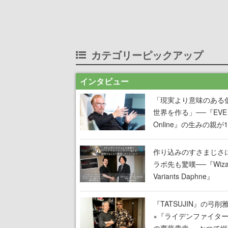
カテゴリーピックアップ
インタビュー
「現実より意味のある
世界を作る」──『EVE
Online』の生みの親が
掲げ続ける”クレイジー
言”は、比喩ではなく本
作り込みのすさまじさ
った
ラボ先も驚嘆──『Wizar
Variants Daphne』
×『FFXI』コラボが期
定なのにジョブもキャ
『TATSUJIN』の弓削
武器も戦闘システムも
×『ライデンファイタ
オフで作り込まれた理