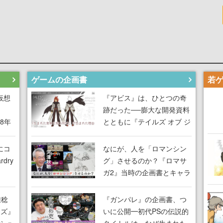
ゲームの企画書
仮想
『アビス』は、ひとつの奇
跡だった──膨大な開発資料
18年
とともに『テイルズ オブ ジ
な宣
アビス』開発陣に聞く、
気だ
「生まれた意味を知る
にコ
なにが、人を「ロマンシン
RPG」が生まれた理由【ゲ
dry
グ」させるのか？『ロマサ
ームの企画書】
ガ2』当時の企画書とキャラ
間限
設定画から迫る、河津秋敏
ラも
がRPGに生み出した「ロマ
雅稔
『ガンパレ』の企画書、つ
ワン
ン」の正体とは【ゲームの
ーズ』
いに公開━初代PSの伝説的
由を
企画書】