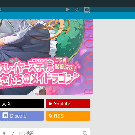
5
X
Youtube
Discord
RSS