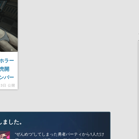
ホラー
発売開
ンバー
を救え
月3日 公開
しました。
“ぜんめつ”してしまった勇者パーティから1人だけ