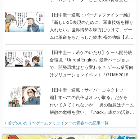
【若ゲのいたり最終回】
【田中圭一連載：バーチャファイター編】
「新しい3D表現のために、軍事技術を採り
入れたい」世界情勢を味方につけて、ゲー
ムに革命をもたらした鈴木 裕の功績【若ゲ
のいたり】
【田中圭一：若ゲのいたり】ゲーム開発統
合環境「Unreal Engine」最新バージョン
で、開発環境はどう変わる？ ゲーム業界向
けソリューションイベント「GTMF2019」
に行って、より理解を深めよう【PR】
【田中圭一連載：サイバーコネクトツー
編】すべての責任はオレが取る。だから、
付いてきてくれないか──男の熱意はチーム
解散の危機を救い、『.hack』成功の活路を
開く。業界の快男児・松山 洋に流れる血は
若ゲのいたり〜ゲームクリエイターの青春〜
の記事一覧
『少年ジャンプ』色だった【若ゲのいた
り】