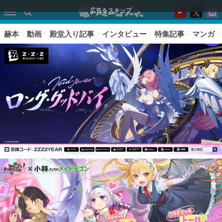
広告をスキップ
赫本
動画
殿堂入り記事
インタビュー
特集記事
マンガ
ピックアップ
電ファミのいま読まれている記事ランキング
アプリセール情報