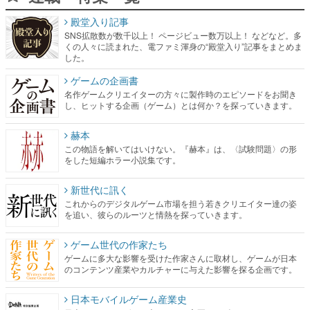
殿堂入り記事
SNS拡散数が数千以上！ ページビュー数万以上！ などなど。多
くの人々に読まれた、電ファミ渾身の“殿堂入り”記事をまとめま
した。
ゲームの企画書
名作ゲームクリエイターの方々に製作時のエピソードをお聞き
し、ヒットする企画（ゲーム）とは何か？を探っていきます。
赫本
この物語を解いてはいけない。『赫本』は、〈試験問題〉の形
をした短編ホラー小説集です。
新世代に訊く
これからのデジタルゲーム市場を担う若きクリエイター達の姿
を追い、彼らのルーツと情熱を探っていきます。
ゲーム世代の作家たち
ゲームに多大な影響を受けた作家さんに取材し、ゲームが日本
のコンテンツ産業やカルチャーに与えた影響を探る企画です。
日本モバイルゲーム産業史