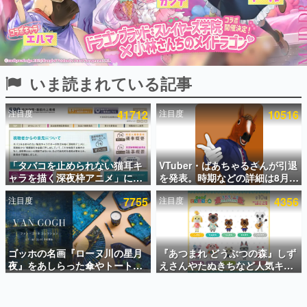
インタビュー
連載・特集一覧
殿堂入り記事
いま読まれている記事
SNS拡散数が数千以上！ ページビュー数万以上！ などな
ど。多くの人々に読まれた、電ファミ渾身の“殿堂入り”記
事をまとめました。
注目度
41712
注目度
10516
ゲームの企画書
名作ゲームクリエイターの方々に製作時のエピソードをお
聞きし、ヒットする企画（ゲーム）とは何か？を探ってい
「タバコを止められない猫耳キ
VTuber・ばあちゃるさんが引退
きます。
ャラを描く深夜枠アニメ」に視
を発表。時期などの詳細は8月9
赫本
聴者の一部から批判意見。違法
日15時からの配信で説明
この物語を解いてはいけない。『赫本』は、〈試験問題〉
注目度
7755
注目度
4356
薬物の使用と思しき描写も含め
の形をした短編ホラー小説集です。
て、BPOが議論を交わす
新世代に訊く
ゴッホの名画『ローヌ川の星月
『あつまれ どうぶつの森』しず
これからのデジタルゲーム市場を担う若きクリエイター達
の姿を追い、彼らのルーツと情熱を探っていきます。
夜』をあしらった傘やトートバ
えさんやたぬきちなど人気キャ
ッグなどが登場。8月7日21時よ
ラクターのフロッキードールが9
り2日間限定で予約販売
月に発売開始。「とたけけ」や
ゲーム世代の作家たち
「ちゃちゃまる」も
ゲームに多大な影響を受けた作家さんに取材し、ゲームが