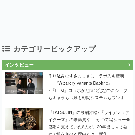
カテゴリーピックアップ
インタビュー
作り込みのすさまじさにコラボ先も驚嘆
──『Wizardry Variants Daphne』
×『FFXI』コラボが期間限定なのにジョブ
もキャラも武器も戦闘システムもワンオフ
で作り込まれた理由を両ディレクターに聞
く
『TATSUJIN』の弓削雅稔×『ライデンファ
イターズ』の齋藤貴幸──かつて縦シュー全
盛期を支えていた2人が、30年後に同じ会
社で机を並べる理由とは。新作