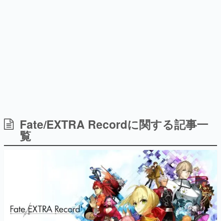
日本のコンテンツ産業やカルチャーに与えた影響を探る企
画です。
日本モバイルゲーム産業史
日本のモバイルゲーム史における主要なトピック・タイト
ルを網羅するほか、開発者へのインタビューや識者による
解説を掲載。約20年の歴史が一望できる決定版！
若ゲのいたり〜ゲームクリエイターの青春〜
『うつヌケ』『ペンと箸』等で知られるマンガ家・田中圭
一先生によるゲーム業界レポートマンガです。
なんでゲームは面白い？
ゲーム開発者・hamatsu氏がゲームの魅力を画面や操作の
Fate/EXTRA Recordに関する記事一
具体的な形から解き明かしていく、硬派で骨太な評論連載
覧
です。
ゲームが変えた日本語
「経験値」「裏技」「ラスボス」… ゲームにまつわる言葉
の起源や用法の変遷を、コンピューター文化史研究家・タ
イニーP氏が徹底調査。
カテゴリ
特集記事