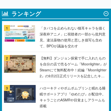
ランキング
1
「タバコを止められない猫耳キャラを描く
深夜枠アニメ」に視聴者の一部から批判意
見。違法薬物の使用と思しき描写も含め
て、BPOが議論を交わす
2
【無料】ダンジョン探索で手に入れたもの
を自分の店で売るゲーム『Moonlighter』が
Steamにて無料配布中！続編『Moonlighter
2』の9月2日正式リリースを記念したキャ
ンペーン
3
ハローキティやポムポムプリンと眠れる睡
眠サポートアプリ『ゆめたび』が配信中。
キャラごとのASMRや目覚ましアラームも
搭載