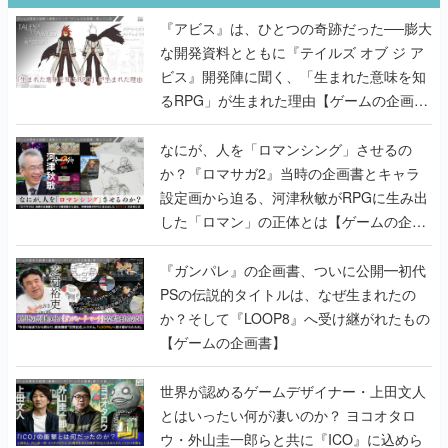
『アビス』は、ひとつの奇跡だった──膨大
な開発資料とともに『テイルズ オブ ジ ア
ビス』開発陣に聞く、「生まれた意味を知
るRPG」が生まれた理由【ゲームの企画
書】
なにが、人を「ロマンシング」させるの
か？『ロマサガ2』当時の企画書とキャラ
設定画から迫る、河津秋敏がRPGに生み出
した「ロマン」の正体とは【ゲームの企画
書】
『ガンパレ』の企画書、ついに公開━初代
PSの伝説的タイトルは、なぜ生まれたの
か？そして『LOOP8』へ受け継がれたもの
【ゲームの企画書】
世界が認めるゲームデザイナー・上田文人
とはいったい何が凄いのか？ ヨコオタロ
ウ・外山圭一郎らと共に『ICO』に込めら