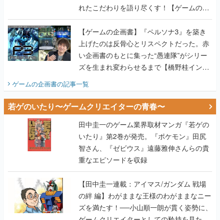
れたこだわりを語り尽くす！【ゲームの企
画書】
【ゲームの企画書】『ペルソナ3』を築き
上げたのは反骨心とリスペクトだった。赤
い企画書のもとに集った“愚連隊”がシリー
ズを生まれ変わらせるまで【橋野桂インタ
ビュー】
ゲームの企画書
の記事一覧
若ゲのいたり〜ゲームクリエイターの青春〜
田中圭一のゲーム業界取材マンガ『若ゲの
いたり』第2巻が発売。『ポケモン』田尻
智さん、『ゼビウス』遠藤雅伸さんらの貴
重なエピソードを収録
【田中圭一連載：アイマス/ガンダム 戦場
の絆 編】わがままな王様のわがままなニー
ズを満たす！──小山順一朗が貫く姿勢に、
ゲームクリエイターとしての矜持を見た