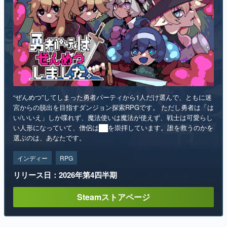
“ぜんめつ”してしまった勇者パーティから1人だけ選んで、ともに迷
宮からの脱出を目指すダンジョン探索RPGです。 ただし勇者は「は
い/いいえ」しか喋れず、魔法使いは魔法が使えず、戦士は可愛らし
い人形になっていて、僧侶は██を崇拝しています。誰を救うのかを
選ぶのは、あなたです。
インディー
RPG
リリース日：2026年第4四半期
Steamストアページ