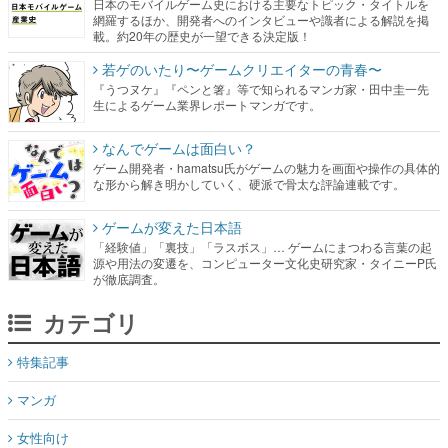
日本のモバイルゲーム史における主要なトピック・タイトルを
網羅するほか、開発者へのインタビューや識者による解説を掲
載。約20年の歴史が一望できる決定版！
若ゲのいたり〜ゲームクリエイターの青春〜
『うつヌケ』『ペンと箸』等で知られるマンガ家・田中圭一先
生によるゲーム業界レポートマンガです。
なんでゲームは面白い？
ゲーム開発者・hamatsu氏がゲームの魅力を画面や操作の具体的
な形から解き明かしていく、硬派で骨太な評論連載です。
ゲームが変えた日本語
「経験値」「裏技」「ラスボス」… ゲームにまつわる言葉の起
源や用法の変遷を、コンピューター文化史研究家・タイニーP氏
が徹底調査。
カテゴリ
特集記事
マンガ
女性向け