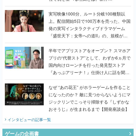
『TATSUJIN EXTREME』で初タッグを組
んだレジェンド2人に訊く開発秘話
実写映像1000分、ルート分岐100種類以
上。配信開始5日で100万本を売った、中国
発の実写インタラクティブドラマゲーム
『盛世天下：女帝への道II』の、規模が違
うこだわりをプロデューサーに聞いた
半年でアプリストアをオープン？ スマホア
プリの“代替ストア”として、わずか6ヵ月で
国内向けローンチを行った発見型ストア
『あっぷアリーナ！』仕掛け人に話を聞い
てみた
なぜ “あの花王” がホラーゲームを作ること
になったのか？ 敵に見つからないようにマ
ジックリンでこっそり掃除する『しずかな
おそうじ』が生まれるまで【開発座談会】
インタビュー
の記事一覧
ゲームの企画書