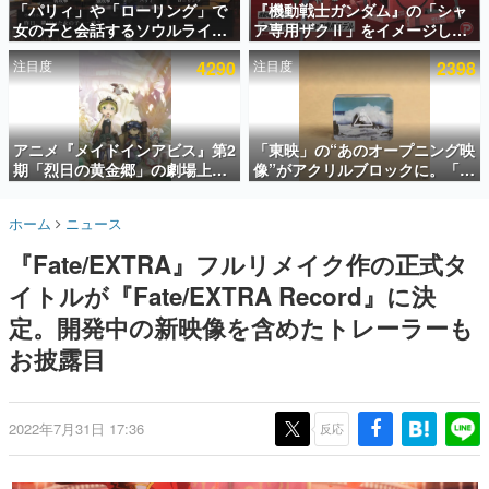
「パリィ」や「ローリング」で
『機動戦士ガンダム』の「シャ
女の子と会話するソウルライク
ア専用ザクⅡ」をイメージした
インタビュー
恋愛ゲーム『小早川さんはソウ
散水ホースリールが予約開始。
注目度
4290
注目度
2398
ルライク』無料公開。返事に失
本体にはシャアのパーソナルマ
連載・特集一覧
敗すると「YOU DIED」
ークやジオン公国軍のエンブレ
ム、型式番号などを配置
殿堂入り記事
SNS拡散数が数千以上！ ページビュー数万以上！ などな
アニメ『メイドインアビス』第2
「東映」の“あのオープニング映
ど。多くの人々に読まれた、電ファミ渾身の“殿堂入り”記
期「烈日の黄金郷」の劇場上映
像”がアクリルブロックに。「東
事をまとめました。
が決定！レグ役・伊瀬茉莉也さ
映ヒストリカル グッズコレクシ
んらが登壇する舞台挨拶も実施
ョン」が8月下旬より発売
ゲームの企画書
ホーム
ニュース
名作ゲームクリエイターの方々に製作時のエピソードをお
聞きし、ヒットする企画（ゲーム）とは何か？を探ってい
『Fate/EXTRA』フルリメイク作の正式タ
きます。
イトルが『Fate/EXTRA Record』に決
赫本
この物語を解いてはいけない。『赫本』は、〈試験問題〉
定。開発中の新映像を含めたトレーラーも
の形をした短編ホラー小説集です。
お披露目
新世代に訊く
これからのデジタルゲーム市場を担う若きクリエイター達
の姿を追い、彼らのルーツと情熱を探っていきます。
2022年7月31日 17:36
反応
ゲーム世代の作家たち
ゲームに多大な影響を受けた作家さんに取材し、ゲームが