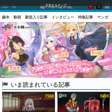
広告をスキップ
赫本
動画
殿堂入り記事
インタビュー
特集記事
マンガ
いま読まれている記事
ピックアップ
注目度
7568
注目度
5995
電ファミのいま読まれている記事ランキング
アプリセール情報