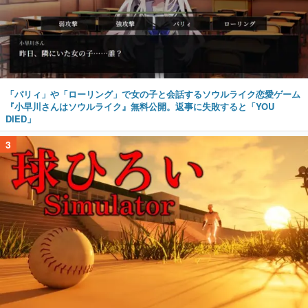
「パリィ」や「ローリング」で女の子と会話するソウルライク恋愛ゲーム
『小早川さんはソウルライク』無料公開。返事に失敗すると「YOU
DIED」
3