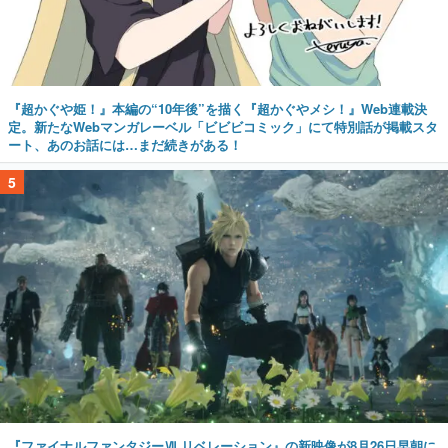
『超かぐや姫！』本編の“10年後”を描く『超かぐやメシ！』Web連載決
定。新たなWebマンガレーベル「ビビビコミック」にて特別話が掲載スタ
ート、あのお話には…まだ続きがある！
5
『ファイナルファンタジーⅦ リベレーション』の新映像が8月26日早朝に