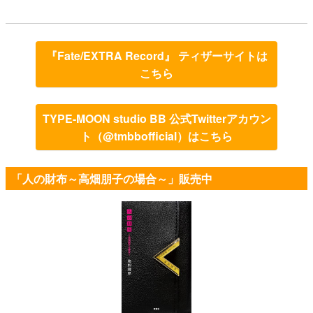
『Fate/EXTRA Record』 ティザーサイトは
こちら
TYPE-MOON studio BB 公式Twitterアカウン
ト（@tmbbofficial）はこちら
「人の財布～高畑朋子の場合～」販売中