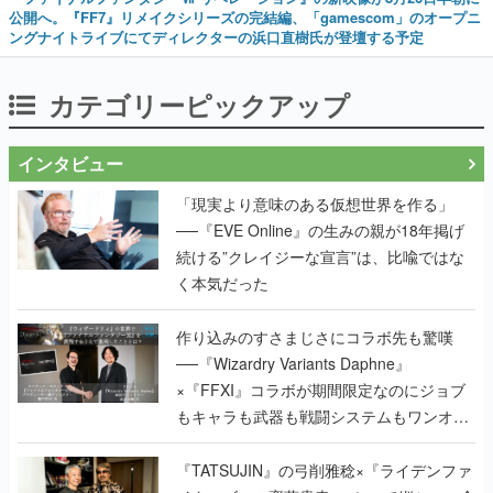
公開へ。『FF7』リメイクシリーズの完結編、「gamescom」のオープニ
ングナイトライブにてディレクターの浜口直樹氏が登壇する予定
カテゴリーピックアップ
インタビュー
「現実より意味のある仮想世界を作る」
──『EVE Online』の生みの親が18年掲げ
続ける”クレイジーな宣言”は、比喩ではな
く本気だった
作り込みのすさまじさにコラボ先も驚嘆
──『Wizardry Variants Daphne』
×『FFXI』コラボが期間限定なのにジョブ
もキャラも武器も戦闘システムもワンオフ
で作り込まれた理由を両ディレクターに聞
く
『TATSUJIN』の弓削雅稔×『ライデンファ