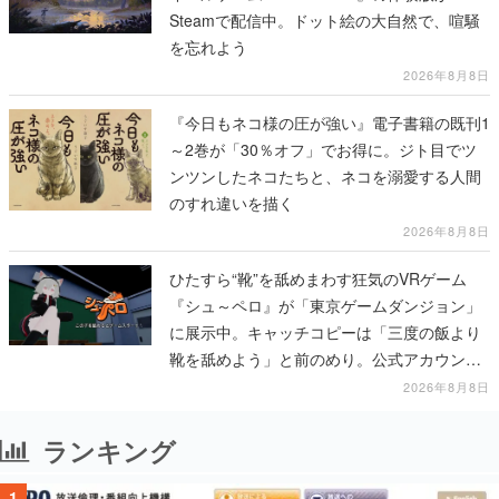
Steamで配信中。ドット絵の大自然で、喧騒
を忘れよう
2026年8月8日
『今日もネコ様の圧が強い』電子書籍の既刊1
～2巻が「30％オフ」でお得に。ジト目でツ
ンツンしたネコたちと、ネコを溺愛する人間
のすれ違いを描く
2026年8月8日
ひたすら“靴”を舐めまわす狂気のVRゲーム
『シュ～ペロ』が「東京ゲームダンジョン」
に展示中。キャッチコピーは「三度の飯より
靴を舐めよう」と前のめり。公式アカウント
も開設され、2026年リリースに向けて開発中
2026年8月8日
ランキング
1