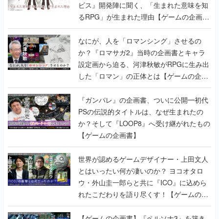
ビス』開発陣に聞く、「生まれた意味を知
るRPG」が生まれた理由【ゲームの企画
書】
なにが、人を「ロマンシング」させるの
か？『ロマサガ2』当時の企画書とキャラ
設定画から迫る、河津秋敏がRPGに生み出
した「ロマン」の正体とは【ゲームの企画
書】
『ガンパレ』の企画書、ついに公開━初代
PSの伝説的タイトルは、なぜ生まれたの
か？そして『LOOP8』へ受け継がれたもの
【ゲームの企画書】
世界が認めるゲームデザイナー・上田文人
とはいったい何が凄いのか？ ヨコオタロ
ウ・外山圭一郎らと共に『ICO』に込めら
れたこだわりを語り尽くす！【ゲームの企
画書】
【ゲームの企画書】『ペルソナ3』を築き