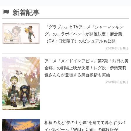
新着記事
『グラブル』とTVアニメ『シャーマンキン
グ』のコラボイベントが開催決定！麻倉葉
（CV：日笠陽子）のビジュアルも公開
2026年8月8日
アニメ『メイドインアビス』第2期「烈日の黄
金郷」の劇場上映が決定！レグ役・伊瀬茉莉
也さんらが登壇する舞台挨拶も実施
2026年8月8日
相棒の犬と“夢の山小屋”を建てて暮らすサバ
イバルゲーム『Wild n Chill』の体験版が