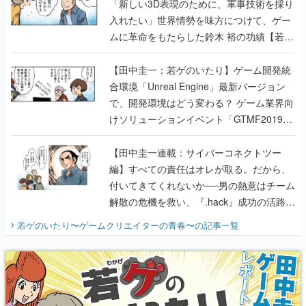
「新しい3D表現のために、軍事技術を採り
入れたい」世界情勢を味方につけて、ゲー
ムに革命をもたらした鈴木 裕の功績【若ゲ
のいたり】
【田中圭一：若ゲのいたり】ゲーム開発統
合環境「Unreal Engine」最新バージョン
で、開発環境はどう変わる？ ゲーム業界向
けソリューションイベント「GTMF2019」
に行って、より理解を深めよう【PR】
【田中圭一連載：サイバーコネクトツー
編】すべての責任はオレが取る。だから、
付いてきてくれないか──男の熱意はチーム
解散の危機を救い、『.hack』成功の活路を
開く。業界の快男児・松山 洋に流れる血は
若ゲのいたり〜ゲームクリエイターの青春〜
の記事一覧
『少年ジャンプ』色だった【若ゲのいた
り】