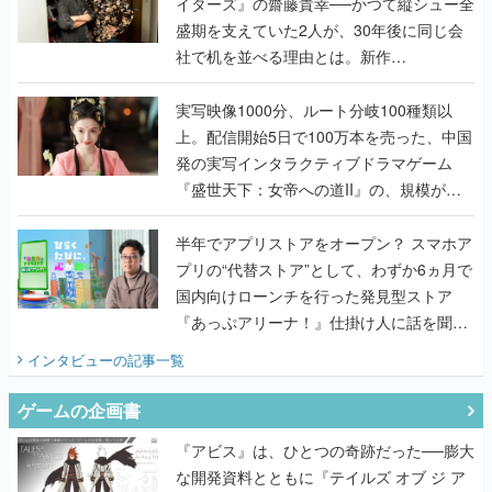
イターズ』の齋藤貴幸──かつて縦シュー全
盛期を支えていた2人が、30年後に同じ会
社で机を並べる理由とは。新作
『TATSUJIN EXTREME』で初タッグを組
んだレジェンド2人に訊く開発秘話
実写映像1000分、ルート分岐100種類以
上。配信開始5日で100万本を売った、中国
発の実写インタラクティブドラマゲーム
『盛世天下：女帝への道II』の、規模が違
うこだわりをプロデューサーに聞いた
半年でアプリストアをオープン？ スマホア
プリの“代替ストア”として、わずか6ヵ月で
国内向けローンチを行った発見型ストア
『あっぷアリーナ！』仕掛け人に話を聞い
てみた
インタビュー
の記事一覧
ゲームの企画書
『アビス』は、ひとつの奇跡だった──膨大
な開発資料とともに『テイルズ オブ ジ ア