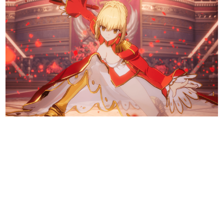
日本のコンテンツ産業やカルチャーに与えた影響を探る企
画です。
日本モバイルゲーム産業史
日本のモバイルゲーム史における主要なトピック・タイト
ルを網羅するほか、開発者へのインタビューや識者による
解説を掲載。約20年の歴史が一望できる決定版！
若ゲのいたり〜ゲームクリエイターの青春〜
『うつヌケ』『ペンと箸』等で知られるマンガ家・田中圭
一先生によるゲーム業界レポートマンガです。
なんでゲームは面白い？
ゲーム開発者・hamatsu氏がゲームの魅力を画面や操作の
具体的な形から解き明かしていく、硬派で骨太な評論連載
です。
ゲームが変えた日本語
「経験値」「裏技」「ラスボス」… ゲームにまつわる言葉
の起源や用法の変遷を、コンピューター文化史研究家・タ
イニーP氏が徹底調査。
カテゴリ
特集記事