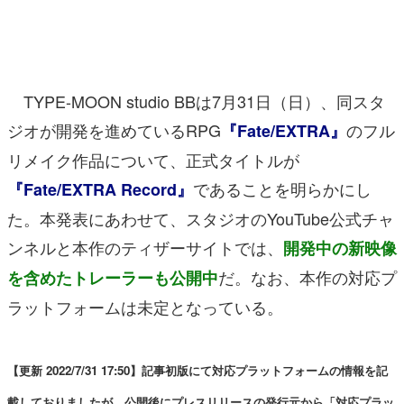
マンガ
女性向け
TYPE-MOON studio BBは7月31日（日）、同スタ
アプリレビュー
ジオが開発を進めているRPG
のフル
『Fate/EXTRA』
その他
リメイク作品について、正式タイトルが
電ファミニコゲーマーとは？
であることを明らかにし
『Fate/EXTRA Record』
た。本発表にあわせて、スタジオのYouTube公式チャ
運営：株式会社マレ
ンネルと本作のティザーサイトでは、
開発中の新映像
だ。なお、本作の対応プ
を含めたトレーラーも公開中
ラットフォームは未定となっている。
【更新 2022/7/31 17:50】記事初版にて対応プラットフォームの情報を記
載しておりましたが、公開後にプレスリリースの発行元から「対応プラッ