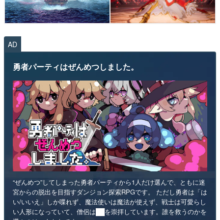
AD
勇者パーティはぜんめつしました。
“ぜんめつ”してしまった勇者パーティから1人だけ選んで、ともに迷
宮からの脱出を目指すダンジョン探索RPGです。 ただし勇者は「は
い/いいえ」しか喋れず、魔法使いは魔法が使えず、戦士は可愛らし
い人形になっていて、僧侶は██を崇拝しています。誰を救うのかを