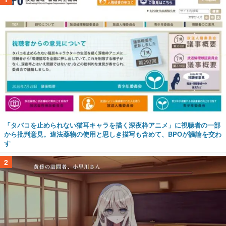
「タバコを止められない猫耳キャラを描く深夜枠アニメ」に視聴者の一部
から批判意見。違法薬物の使用と思しき描写も含めて、BPOが議論を交わ
す
2