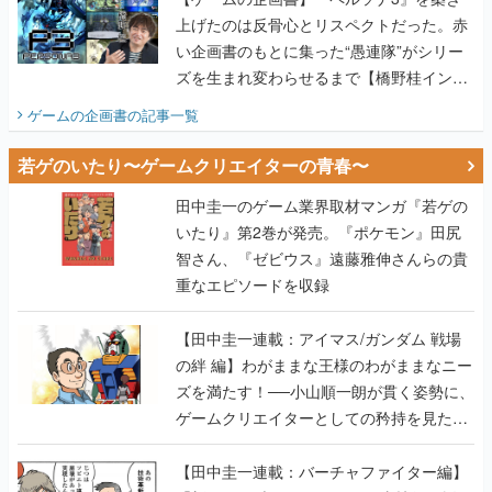
上げたのは反骨心とリスペクトだった。赤
い企画書のもとに集った“愚連隊”がシリー
ズを生まれ変わらせるまで【橋野桂インタ
ビュー】
ゲームの企画書
の記事一覧
若ゲのいたり〜ゲームクリエイターの青春〜
田中圭一のゲーム業界取材マンガ『若ゲの
いたり』第2巻が発売。『ポケモン』田尻
智さん、『ゼビウス』遠藤雅伸さんらの貴
重なエピソードを収録
【田中圭一連載：アイマス/ガンダム 戦場
の絆 編】わがままな王様のわがままなニー
ズを満たす！──小山順一朗が貫く姿勢に、
ゲームクリエイターとしての矜持を見た
【若ゲのいたり最終回】
【田中圭一連載：バーチャファイター編】