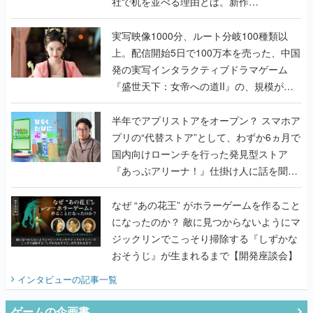
社で机を並べる理由とは。新作
『TATSUJIN EXTREME』で初タッグを組
んだレジェンド2人に訊く開発秘話
実写映像1000分、ルート分岐100種類以
上。配信開始5日で100万本を売った、中国
発の実写インタラクティブドラマゲーム
『盛世天下：女帝への道II』の、規模が違
うこだわりをプロデューサーに聞いた
半年でアプリストアをオープン？ スマホア
プリの“代替ストア”として、わずか6ヵ月で
国内向けローンチを行った発見型ストア
『あっぷアリーナ！』仕掛け人に話を聞い
てみた
なぜ “あの花王” がホラーゲームを作ること
になったのか？ 敵に見つからないようにマ
ジックリンでこっそり掃除する『しずかな
おそうじ』が生まれるまで【開発座談会】
インタビュー
の記事一覧
ゲームの企画書