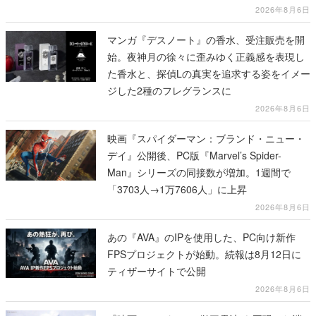
2026年8月6日
マンガ『デスノート』の香水、受注販売を開
始。夜神月の徐々に歪みゆく正義感を表現し
た香水と、探偵Lの真実を追求する姿をイメー
ジした2種のフレグランスに
2026年8月6日
映画『スパイダーマン：ブランド・ニュー・
デイ』公開後、PC版『Marvel’s Spider-
Man』シリーズの同接数が増加。1週間で
「3703人→1万7606人」に上昇
2026年8月6日
あの『AVA』のIPを使用した、PC向け新作
FPSプロジェクトが始動。続報は8月12日に
ティザーサイトで公開
2026年8月6日