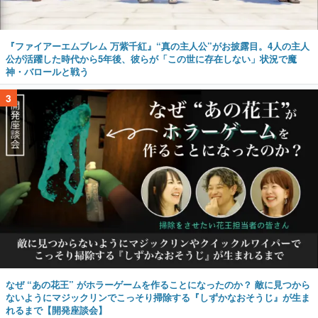
『ファイアーエムブレム 万紫千紅』“真の主人公”がお披露目。4人の主人
公が活躍した時代から5年後、彼らが「この世に存在しない」状況で魔
神・バロールと戦う
3
なぜ “あの花王” がホラーゲームを作ることになったのか？ 敵に見つから
ないようにマジックリンでこっそり掃除する『しずかなおそうじ』が生ま
れるまで【開発座談会】