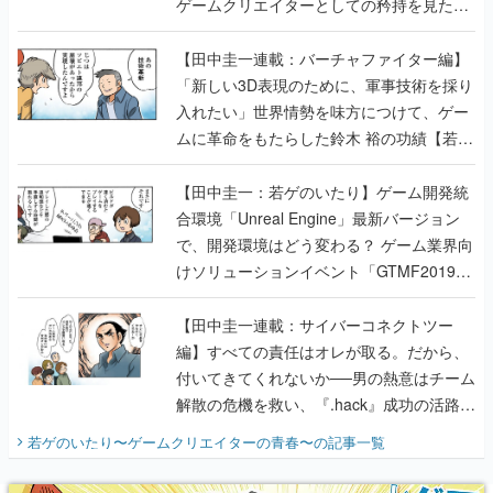
ゲームクリエイターとしての矜持を見た
【若ゲのいたり最終回】
【田中圭一連載：バーチャファイター編】
「新しい3D表現のために、軍事技術を採り
入れたい」世界情勢を味方につけて、ゲー
ムに革命をもたらした鈴木 裕の功績【若ゲ
のいたり】
【田中圭一：若ゲのいたり】ゲーム開発統
合環境「Unreal Engine」最新バージョン
で、開発環境はどう変わる？ ゲーム業界向
けソリューションイベント「GTMF2019」
に行って、より理解を深めよう【PR】
【田中圭一連載：サイバーコネクトツー
編】すべての責任はオレが取る。だから、
付いてきてくれないか──男の熱意はチーム
解散の危機を救い、『.hack』成功の活路を
開く。業界の快男児・松山 洋に流れる血は
若ゲのいたり〜ゲームクリエイターの青春〜
の記事一覧
『少年ジャンプ』色だった【若ゲのいた
り】