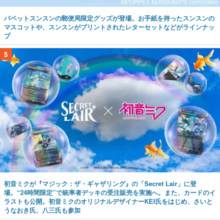
パペットスンスンの郵便局限定グッズが登場。お手紙を持ったスンスンの
マスコットや、スンスンがプリントされたレターセットなどがラインナッ
プ
5
初音ミクが『マジック：ザ・ギャザリング』の「Secret Lair」に登
場。“24時間限定”で統率者デッキの受注販売を実施へ。また、カードのイ
ラストも公開。初音ミクのオリジナルデザイナーKEI氏をはじめ、さいと
うなおき氏、八三氏も参加