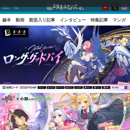
広告をスキップ
赫本
動画
殿堂入り記事
インタビュー
特集記事
マンガ
ピックアップ
電ファミのいま読まれている記事ランキング
アプリセール情報