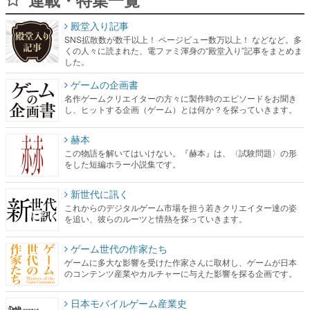
殿堂入り記事
SNS拡散数が数千以上！ ページビュー数万以上！ などなど。多
くの人々に読まれた、電ファミ渾身の“殿堂入り”記事をまとめま
した。
ゲームの企画書
名作ゲームクリエイターの方々に製作時のエピソードをお聞き
し、ヒットする企画（ゲーム）とは何か？を探っていきます。
赫本
この物語を解いてはいけない。『赫本』は、〈試験問題〉の形
をした短編ホラー小説集です。
新世代に訊く
これからのデジタルゲーム市場を担う若きクリエイター達の姿
を追い、彼らのルーツと情熱を探っていきます。
ゲーム世代の作家たち
ゲームに多大な影響を受けた作家さんに取材し、ゲームが日本
のコンテンツ産業やカルチャーに与えた影響を探る企画です。
日本モバイルゲーム産業史