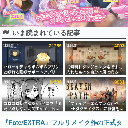
インタビュー
連載・特集一覧
いま読まれている記事
殿堂入り記事
SNS拡散数が数千以上！ ページビュー数万以上！ などな
ど。多くの人々に読まれた、電ファミ渾身の“殿堂入り”記
注目度
21285
注目度
14003
事をまとめました。
ゲームの企画書
名作ゲームクリエイターの方々に製作時のエピソードをお
聞きし、ヒットする企画（ゲーム）とは何か？を探ってい
ハローキティやポムポムプリン
【無料】ダンジョン探索で手に
きます。
と眠れる睡眠サポートアプリ
入れたものを自分の店で売るゲ
『ゆめたび』が配信中。キャラ
ーム『Moonlighter』がSteam
赫本
注目度
11506
注目度
9031
ごとのASMRや目覚ましアラー
にて無料配布中！続編
この物語を解いてはいけない。『赫本』は、〈試験問題〉
ムも搭載
『Moonlighter 2』の9月2日正
の形をした短編ホラー小説集です。
式リリースを記念したキャンペ
ーン
新世代に訊く
コロコロ初のゆるかわ4コマ『ま
『ファイアーエムブレム』や
これからのデジタルゲーム市場を担う若きクリエイター達
だサ終しないんですか？』公開
『FFタクティクス』に影響を受
の姿を追い、彼らのルーツと情熱を探っていきます。
スタート。主人公は新入社員の
けた新作戦略RPG『Beaten
侘石ダイヤ、ゲーム会社を舞台
Path』2027年に発売へ。
『Fate/EXTRA』フルリメイク作の正式タ
ゲーム世代の作家たち
にトラブルへ対応する社員たち
PC（Steam）、PS5、Xbox、
ゲームに多大な影響を受けた作家さんに取材し、ゲームが