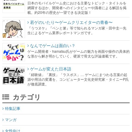
日本のモバイルゲーム史における主要なトピック・タイトルを
網羅するほか、開発者へのインタビューや識者による解説を掲
載。約20年の歴史が一望できる決定版！
若ゲのいたり〜ゲームクリエイターの青春〜
『うつヌケ』『ペンと箸』等で知られるマンガ家・田中圭一先
生によるゲーム業界レポートマンガです。
なんでゲームは面白い？
ゲーム開発者・hamatsu氏がゲームの魅力を画面や操作の具体的
な形から解き明かしていく、硬派で骨太な評論連載です。
ゲームが変えた日本語
「経験値」「裏技」「ラスボス」… ゲームにまつわる言葉の起
源や用法の変遷を、コンピューター文化史研究家・タイニーP氏
が徹底調査。
カテゴリ
特集記事
マンガ
女性向け