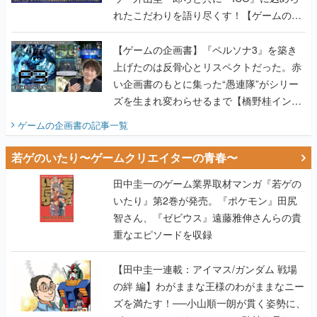
れたこだわりを語り尽くす！【ゲームの企
画書】
【ゲームの企画書】『ペルソナ3』を築き
上げたのは反骨心とリスペクトだった。赤
い企画書のもとに集った“愚連隊”がシリー
ズを生まれ変わらせるまで【橋野桂インタ
ビュー】
ゲームの企画書
の記事一覧
若ゲのいたり〜ゲームクリエイターの青春〜
田中圭一のゲーム業界取材マンガ『若ゲの
いたり』第2巻が発売。『ポケモン』田尻
智さん、『ゼビウス』遠藤雅伸さんらの貴
重なエピソードを収録
【田中圭一連載：アイマス/ガンダム 戦場
の絆 編】わがままな王様のわがままなニー
ズを満たす！──小山順一朗が貫く姿勢に、