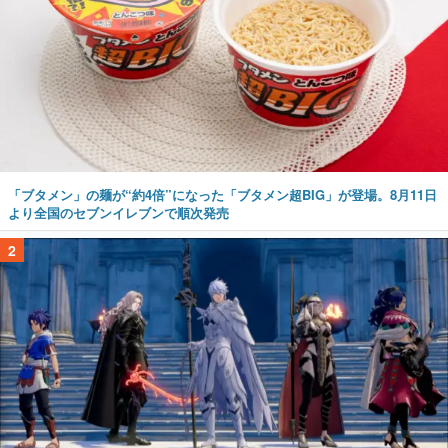
「ブタメン」の麺が“約4倍”になった「ブタメン超BIG」が登場。8月11日
より全国のセブンイレブンで順次発売
2