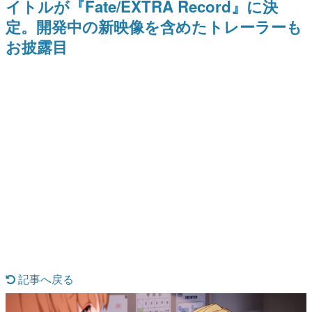
イトルが『Fate/EXTRA Record』に決
を描く
Switch向けにリリース予定
日本のコンテンツ産業やカルチャーに与えた影響を探る企
定。開発中の新映像を含めたトレーラーも
画です。
お披露目
日本モバイルゲーム産業史
日本のモバイルゲーム史における主要なトピック・タイト
ルを網羅するほか、開発者へのインタビューや識者による
解説を掲載。約20年の歴史が一望できる決定版！
若ゲのいたり〜ゲームクリエイターの青春〜
『うつヌケ』『ペンと箸』等で知られるマンガ家・田中圭
一先生によるゲーム業界レポートマンガです。
なんでゲームは面白い？
ゲーム開発者・hamatsu氏がゲームの魅力を画面や操作の
具体的な形から解き明かしていく、硬派で骨太な評論連載
です。
ゲームが変えた日本語
「経験値」「裏技」「ラスボス」… ゲームにまつわる言葉
の起源や用法の変遷を、コンピューター文化史研究家・タ
イニーP氏が徹底調査。
カテゴリ
記事へ戻る
特集記事