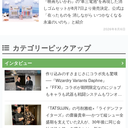
『映画ちいかわ』の“単三電池”を再現した消
しゴムセットが8月7日より発売決定。公式は
「在ったものを 消しながら いつかなくなる
永遠のいのち」と紹介
2026年8月6日
カテゴリーピックアップ
インタビュー
作り込みのすさまじさにコラボ先も驚嘆
──『Wizardry Variants Daphne』
×『FFXI』コラボが期間限定なのにジョブ
もキャラも武器も戦闘システムもワンオフ
で作り込まれた理由を両ディレクターに聞
く
『TATSUJIN』の弓削雅稔×『ライデンファ
イターズ』の齋藤貴幸──かつて縦シュー全
盛期を支えていた2人が、30年後に同じ会