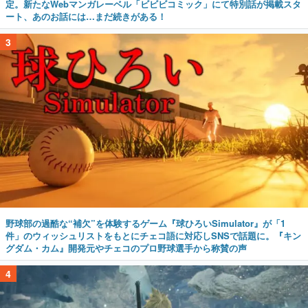
定。新たなWebマンガレーベル「ビビビコミック」にて特別話が掲載スタ
ート、あのお話には…まだ続きがある！
3
野球部の過酷な“補欠”を体験するゲーム『球ひろいSimulator』が「1
件」のウィッシュリストをもとにチェコ語に対応しSNSで話題に。『キン
グダム・カム』開発元やチェコのプロ野球選手から称賛の声
4