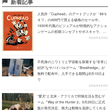
新着記事
人気作『Cuphead』のアートブックが「89％
オフ」の499円で買える破格のセール中。
1930年代風のビジュアルが特徴的なアクショ
ンゲームの初期コンセプトやボスキャラ、ス
テージのイラストも収録
2026年8月8日
不死身のニワトリと宇宙船を探索する“非常に
好評”なサバイバルゲーム『Breathedge』が
無料で配布中。入手できる期間は8月10日ま
で
2026年8月8日
“愛犬”と北米・アフリカで狩猟生活を営むゲ
ーム『Way of the Hunter 2』9月29日に正式
版が発売決定。猟犬は動物を追跡してくれる