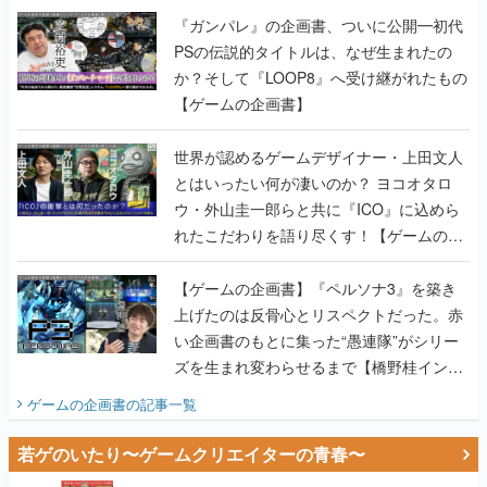
『ガンパレ』の企画書、ついに公開━初代
PSの伝説的タイトルは、なぜ生まれたの
か？そして『LOOP8』へ受け継がれたもの
【ゲームの企画書】
世界が認めるゲームデザイナー・上田文人
とはいったい何が凄いのか？ ヨコオタロ
ウ・外山圭一郎らと共に『ICO』に込めら
れたこだわりを語り尽くす！【ゲームの企
画書】
【ゲームの企画書】『ペルソナ3』を築き
上げたのは反骨心とリスペクトだった。赤
い企画書のもとに集った“愚連隊”がシリー
ズを生まれ変わらせるまで【橋野桂インタ
ビュー】
ゲームの企画書
の記事一覧
若ゲのいたり〜ゲームクリエイターの青春〜