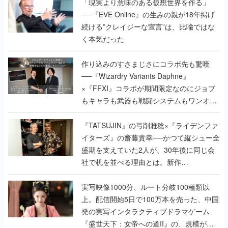
「現実より意味のある仮想世界を作る」
──『EVE Online』の生みの親が18年掲げ
続ける”クレイジーな宣言”は、比喩ではな
く本気だった
作り込みのすさまじさにコラボ先も驚嘆
──『Wizardry Variants Daphne』
×『FFXI』コラボが期間限定なのにジョブ
もキャラも武器も戦闘システムもワンオフ
で作り込まれた理由を両ディレクターに聞
く
『TATSUJIN』の弓削雅稔×『ライデンファ
イターズ』の齋藤貴幸──かつて縦シュー全
盛期を支えていた2人が、30年後に同じ会
社で机を並べる理由とは。新作
『TATSUJIN EXTREME』で初タッグを組
んだレジェンド2人に訊く開発秘話
実写映像1000分、ルート分岐100種類以
上。配信開始5日で100万本を売った、中国
発の実写インタラクティブドラマゲーム
『盛世天下：女帝への道II』の、規模が違