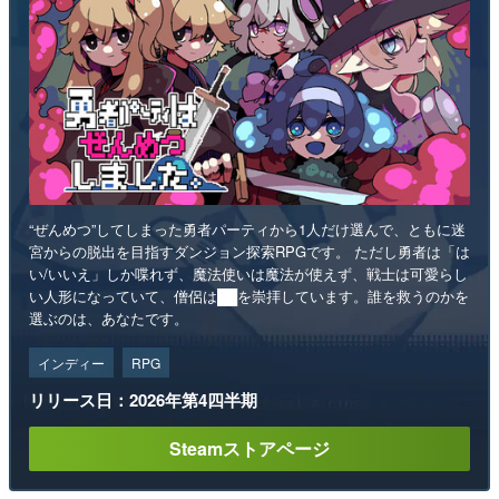
“ぜんめつ”してしまった勇者パーティから1人だけ選んで、ともに迷
宮からの脱出を目指すダンジョン探索RPGです。 ただし勇者は「は
い/いいえ」しか喋れず、魔法使いは魔法が使えず、戦士は可愛らし
い人形になっていて、僧侶は██を崇拝しています。誰を救うのかを
選ぶのは、あなたです。
インディー
RPG
リリース日：2026年第4四半期
Steamストアページ