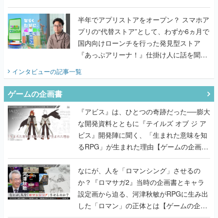
うこだわりをプロデューサーに聞いた
半年でアプリストアをオープン？ スマホア
プリの“代替ストア”として、わずか6ヵ月で
国内向けローンチを行った発見型ストア
『あっぷアリーナ！』仕掛け人に話を聞い
てみた
インタビュー
の記事一覧
ゲームの企画書
『アビス』は、ひとつの奇跡だった──膨大
な開発資料とともに『テイルズ オブ ジ ア
ビス』開発陣に聞く、「生まれた意味を知
るRPG」が生まれた理由【ゲームの企画
書】
なにが、人を「ロマンシング」させるの
か？『ロマサガ2』当時の企画書とキャラ
設定画から迫る、河津秋敏がRPGに生み出
した「ロマン」の正体とは【ゲームの企画
書】