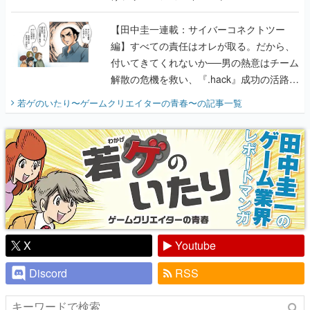
に行って、より理解を深めよう【PR】
【田中圭一連載：サイバーコネクトツー
編】すべての責任はオレが取る。だから、
付いてきてくれないか──男の熱意はチーム
解散の危機を救い、『.hack』成功の活路を
開く。業界の快男児・松山 洋に流れる血は
若ゲのいたり〜ゲームクリエイターの青春〜
の記事一覧
『少年ジャンプ』色だった【若ゲのいた
り】
X
Youtube
Discord
RSS