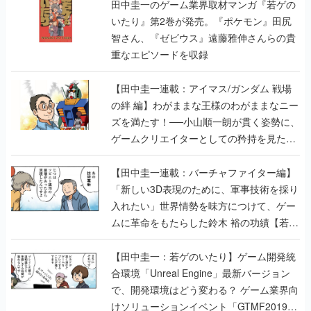
田中圭一のゲーム業界取材マンガ『若ゲの
いたり』第2巻が発売。『ポケモン』田尻
智さん、『ゼビウス』遠藤雅伸さんらの貴
重なエピソードを収録
【田中圭一連載：アイマス/ガンダム 戦場
の絆 編】わがままな王様のわがままなニー
ズを満たす！──小山順一朗が貫く姿勢に、
ゲームクリエイターとしての矜持を見た
【若ゲのいたり最終回】
【田中圭一連載：バーチャファイター編】
「新しい3D表現のために、軍事技術を採り
入れたい」世界情勢を味方につけて、ゲー
ムに革命をもたらした鈴木 裕の功績【若ゲ
のいたり】
【田中圭一：若ゲのいたり】ゲーム開発統
合環境「Unreal Engine」最新バージョン
で、開発環境はどう変わる？ ゲーム業界向
けソリューションイベント「GTMF2019」