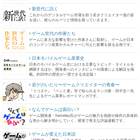
新世代に訊く
これからのデジタルゲーム市場を担う若きクリエイター達の姿
を追い、彼らのルーツと情熱を探っていきます。
ゲーム世代の作家たち
ゲームに多大な影響を受けた作家さんに取材し、ゲームが日本
のコンテンツ産業やカルチャーに与えた影響を探る企画です。
日本モバイルゲーム産業史
日本のモバイルゲーム史における主要なトピック・タイトルを
網羅するほか、開発者へのインタビューや識者による解説を掲
載。約20年の歴史が一望できる決定版！
若ゲのいたり〜ゲームクリエイターの青春〜
『うつヌケ』『ペンと箸』等で知られるマンガ家・田中圭一先
生によるゲーム業界レポートマンガです。
なんでゲームは面白い？
ゲーム開発者・hamatsu氏がゲームの魅力を画面や操作の具体的
な形から解き明かしていく、硬派で骨太な評論連載です。
ゲームが変えた日本語
「経験値」「裏技」「ラスボス」… ゲームにまつわる言葉の起