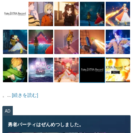
マンガ
女性向け
アプリレビュー
その他
電ファミニコゲーマーとは？
運営：株式会社マレ
。...
[続きを読む]
AD
勇者パーティはぜんめつしました。