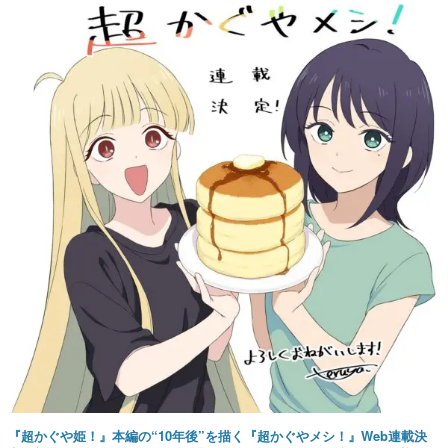
『超かぐや姫！』本編の“10年後”を描く『超かぐやメシ！』Web連載決