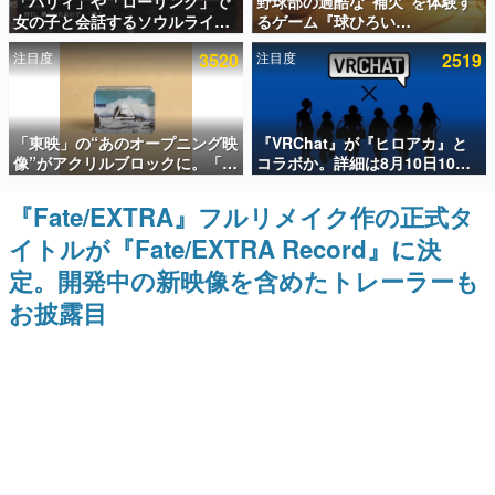
「パリィ」や「ローリング」で
野球部の過酷な“補欠”を体験す
女の子と会話するソウルライク
るゲーム『球ひろい
インタビュー
恋愛ゲーム『小早川さんはソウ
Simulator』が「1件」のウィッ
注目度
3520
注目度
2519
ルライク』無料公開。返事に失
シュリストをもとにチェコ語に
連載・特集一覧
敗すると「YOU DIED」
対応しSNSで話題に。『キング
ダム・カム』開発元やチェコの
プロ野球選手から称賛の声
殿堂入り記事
「東映」の“あのオープニング映
『VRChat』が『ヒロアカ』と
SNS拡散数が数千以上！ ページビュー数万以上！ などな
ど。多くの人々に読まれた、電ファミ渾身の“殿堂入り”記
像”がアクリルブロックに。「東
コラボか。詳細は8月10日10時
事をまとめました。
映ヒストリカル グッズコレクシ
より「Anique | アニーク」公式
ョン」が8月下旬より発売
Xにて公開
『Fate/EXTRA』フルリメイク作の正式タ
ゲームの企画書
名作ゲームクリエイターの方々に製作時のエピソードをお
イトルが『Fate/EXTRA Record』に決
聞きし、ヒットする企画（ゲーム）とは何か？を探ってい
きます。
定。開発中の新映像を含めたトレーラーも
赫本
お披露目
この物語を解いてはいけない。『赫本』は、〈試験問題〉
の形をした短編ホラー小説集です。
新世代に訊く
これからのデジタルゲーム市場を担う若きクリエイター達
の姿を追い、彼らのルーツと情熱を探っていきます。
ゲーム世代の作家たち
ゲームに多大な影響を受けた作家さんに取材し、ゲームが