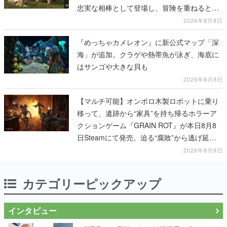
忠実な相棒として登場し、冒険を重ねると成
長する。記念撮影も可能
2026年8月8日
『めっちゃカメレオン』に新公式マップ「深
海」が追加。クラゲや熱帯魚が泳ぎ、海底に
はサンゴや大きな貝も
2026年8月8日
【マルチ可能】オンボロ木製ロボットに乗り
移って、遺跡から“家具”を持ち帰るホラーア
クションゲーム『GRAIN ROT』が本日8月8
日Steamにて発売。迫る“腐敗”から逃げ延
び、持ち帰った家具で基地を再建
2026年8月8日
カテゴリーピックアップ
インタビュー