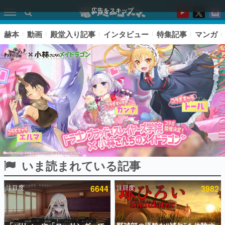
広告をスキップ
赫本
動画
殿堂入り記事
インタビュー
特集記事
マンガ
いま読まれている記事
ピックアップ
注目度
6644
注目度
3982
電ファミのいま読まれている記事ランキング
アプリセール情報