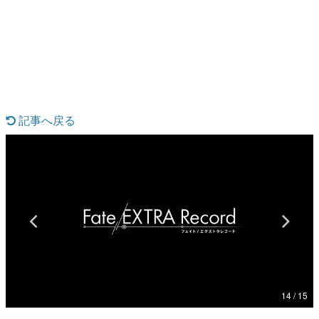
日本のコンテンツ産業やカルチャーに与えた影響を探る企
画です。
日本モバイルゲーム産業史
日本のモバイルゲーム史における主要なトピック・タイト
ルを網羅するほか、開発者へのインタビューや識者による
解説を掲載。約20年の歴史が一望できる決定版！
若ゲのいたり〜ゲームクリエイターの青春〜
『うつヌケ』『ペンと箸』等で知られるマンガ家・田中圭
記事へ戻る
一先生によるゲーム業界レポートマンガです。
なんでゲームは面白い？
ゲーム開発者・hamatsu氏がゲームの魅力を画面や操作の
具体的な形から解き明かしていく、硬派で骨太な評論連載
です。
ゲームが変えた日本語
「経験値」「裏技」「ラスボス」… ゲームにまつわる言葉
の起源や用法の変遷を、コンピューター文化史研究家・タ
イニーP氏が徹底調査。
カテゴリ
14 / 15
特集記事