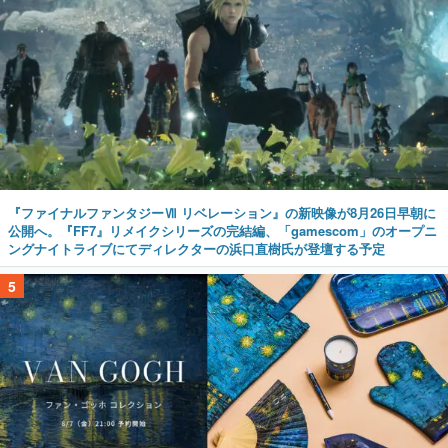
『ファイナルファンタジーⅦ リベレーション』の新映像が8月26日早朝に
公開へ。『FF7』リメイクシリーズの完結編、「gamescom」のオープニ
ングナイトライブにてディレクターの浜口直樹氏が登壇する予定
5