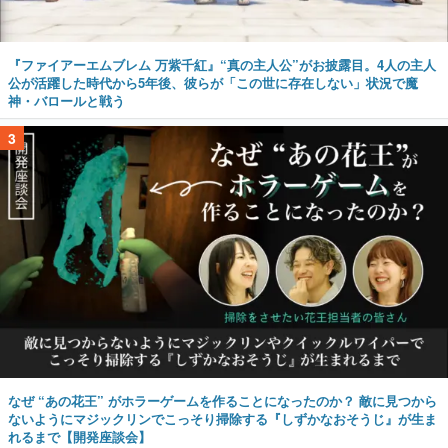
『ファイアーエムブレム 万紫千紅』“真の主人公”がお披露目。4人の主人
公が活躍した時代から5年後、彼らが「この世に存在しない」状況で魔
神・バロールと戦う
3
なぜ “あの花王” がホラーゲームを作ることになったのか？ 敵に見つから
ないようにマジックリンでこっそり掃除する『しずかなおそうじ』が生ま
れるまで【開発座談会】