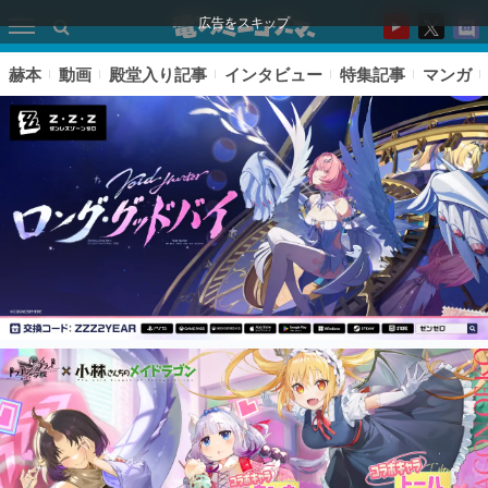
広告をスキップ
赫本
動画
殿堂入り記事
インタビュー
特集記事
マンガ
ピックアップ
電ファミのいま読まれている記事ランキング
アプリセール情報