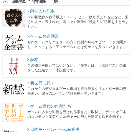
殿堂入り記事
SNS拡散数が数千以上！ ページビュー数万以上！ などなど。多
くの人々に読まれた、電ファミ渾身の“殿堂入り”記事をまとめま
した。
ゲームの企画書
名作ゲームクリエイターの方々に製作時のエピソードをお聞き
し、ヒットする企画（ゲーム）とは何か？を探っていきます。
赫本
この物語を解いてはいけない。『赫本』は、〈試験問題〉の形
をした短編ホラー小説集です。
新世代に訊く
これからのデジタルゲーム市場を担う若きクリエイター達の姿
を追い、彼らのルーツと情熱を探っていきます。
ゲーム世代の作家たち
ゲームに多大な影響を受けた作家さんに取材し、ゲームが日本
のコンテンツ産業やカルチャーに与えた影響を探る企画です。
日本モバイルゲーム産業史