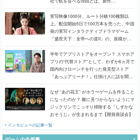
社で机を並べる理由とは。新作
『TATSUJIN EXTREME』で初タッグを組
んだレジェンド2人に訊く開発秘話
実写映像1000分、ルート分岐100種類以
上。配信開始5日で100万本を売った、中国
発の実写インタラクティブドラマゲーム
『盛世天下：女帝への道II』の、規模が違
うこだわりをプロデューサーに聞いた
半年でアプリストアをオープン？ スマホア
プリの“代替ストア”として、わずか6ヵ月で
国内向けローンチを行った発見型ストア
『あっぷアリーナ！』仕掛け人に話を聞い
てみた
なぜ “あの花王” がホラーゲームを作ること
になったのか？ 敵に見つからないようにマ
ジックリンでこっそり掃除する『しずかな
おそうじ』が生まれるまで【開発座談会】
インタビュー
の記事一覧
ゲームの企画書