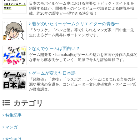
日本のモバイルゲーム史における主要なトピック・タイトルを
網羅するほか、開発者へのインタビューや識者による解説を掲
載。約20年の歴史が一望できる決定版！
若ゲのいたり〜ゲームクリエイターの青春〜
『うつヌケ』『ペンと箸』等で知られるマンガ家・田中圭一先
生によるゲーム業界レポートマンガです。
なんでゲームは面白い？
ゲーム開発者・hamatsu氏がゲームの魅力を画面や操作の具体的
な形から解き明かしていく、硬派で骨太な評論連載です。
ゲームが変えた日本語
「経験値」「裏技」「ラスボス」… ゲームにまつわる言葉の起
源や用法の変遷を、コンピューター文化史研究家・タイニーP氏
が徹底調査。
カテゴリ
特集記事
マンガ
女性向け