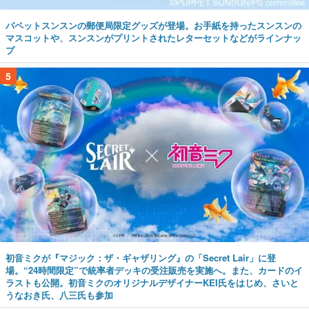
パペットスンスンの郵便局限定グッズが登場。お手紙を持ったスンスンの
マスコットや、スンスンがプリントされたレターセットなどがラインナッ
プ
5
初音ミクが『マジック：ザ・ギャザリング』の「Secret Lair」に登
場。“24時間限定”で統率者デッキの受注販売を実施へ。また、カードのイ
ラストも公開。初音ミクのオリジナルデザイナーKEI氏をはじめ、さいと
うなおき氏、八三氏も参加