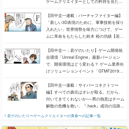
ゲームクリエイターとしての矜持を見た
【若ゲのいたり最終回】
【田中圭一連載：バーチャファイター編】
「新しい3D表現のために、軍事技術を採り
入れたい」世界情勢を味方につけて、ゲー
ムに革命をもたらした鈴木 裕の功績【若ゲ
のいたり】
【田中圭一：若ゲのいたり】ゲーム開発統
合環境「Unreal Engine」最新バージョン
で、開発環境はどう変わる？ ゲーム業界向
けソリューションイベント「GTMF2019」
に行って、より理解を深めよう【PR】
【田中圭一連載：サイバーコネクトツー
編】すべての責任はオレが取る。だから、
付いてきてくれないか──男の熱意はチーム
解散の危機を救い、『.hack』成功の活路を
開く。業界の快男児・松山 洋に流れる血は
若ゲのいたり〜ゲームクリエイターの青春〜
の記事一覧
『少年ジャンプ』色だった【若ゲのいた
り】