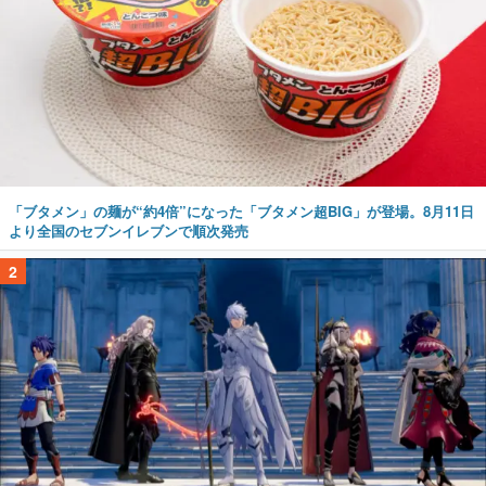
「ブタメン」の麺が“約4倍”になった「ブタメン超BIG」が登場。8月11日
より全国のセブンイレブンで順次発売
2