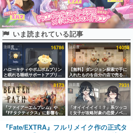
インタビュー
連載・特集一覧
いま読まれている記事
殿堂入り記事
SNS拡散数が数千以上！ ページビュー数万以上！ などな
ど。多くの人々に読まれた、電ファミ渾身の“殿堂入り”記
注目度
16786
注目度
14058
事をまとめました。
ゲームの企画書
名作ゲームクリエイターの方々に製作時のエピソードをお
聞きし、ヒットする企画（ゲーム）とは何か？を探ってい
ハローキティやポムポムプリン
【無料】ダンジョン探索で手に
きます。
と眠れる睡眠サポートアプリ
入れたものを自分の店で売るゲ
『ゆめたび』が配信中。キャラ
ーム『Moonlighter』がSteam
赫本
注目度
8173
注目度
7931
ごとのASMRや目覚ましアラー
にて無料配布中！続編
この物語を解いてはいけない。『赫本』は、〈試験問題〉
ムも搭載
『Moonlighter 2』の9月2日正
の形をした短編ホラー小説集です。
式リリースを記念したキャンペ
ーン
新世代に訊く
『ファイアーエムブレム』や
「オイイイイイ！？」系ツッコ
これからのデジタルゲーム市場を担う若きクリエイター達
『FFタクティクス』に影響を受
ミ女子が攻略対象の恋愛ノベル
の姿を追い、彼らのルーツと情熱を探っていきます。
けた新作戦略RPG『Beaten
ゲーム『美術部カノジョ』
Path』2027年に発売へ。
Steamストアページが公開。
『Fate/EXTRA』フルリメイク作の正式タ
ゲーム世代の作家たち
PC（Steam）、PS5、Xbox、
「お前らーそろそろ自重しろ
ゲームに多大な影響を受けた作家さんに取材し、ゲームが