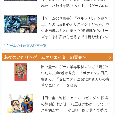
れたこだわりを語り尽くす！【ゲームの企
画書】
【ゲームの企画書】『ペルソナ3』を築き
上げたのは反骨心とリスペクトだった。赤
い企画書のもとに集った“愚連隊”がシリー
ズを生まれ変わらせるまで【橋野桂インタ
ビュー】
ゲームの企画書
の記事一覧
若ゲのいたり〜ゲームクリエイターの青春〜
田中圭一のゲーム業界取材マンガ『若ゲの
いたり』第2巻が発売。『ポケモン』田尻
智さん、『ゼビウス』遠藤雅伸さんらの貴
重なエピソードを収録
【田中圭一連載：アイマス/ガンダム 戦場
の絆 編】わがままな王様のわがままなニー
ズを満たす！──小山順一朗が貫く姿勢に、