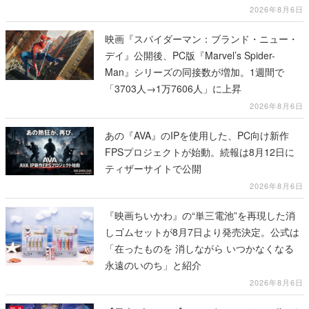
2026年8月6日
映画『スパイダーマン：ブランド・ニュー・
デイ』公開後、PC版『Marvel’s Spider-
Man』シリーズの同接数が増加。1週間で
「3703人→1万7606人」に上昇
2026年8月6日
あの『AVA』のIPを使用した、PC向け新作
FPSプロジェクトが始動。続報は8月12日に
ティザーサイトで公開
2026年8月6日
『映画ちいかわ』の“単三電池”を再現した消
しゴムセットが8月7日より発売決定。公式は
「在ったものを 消しながら いつかなくなる
永遠のいのち」と紹介
2026年8月6日