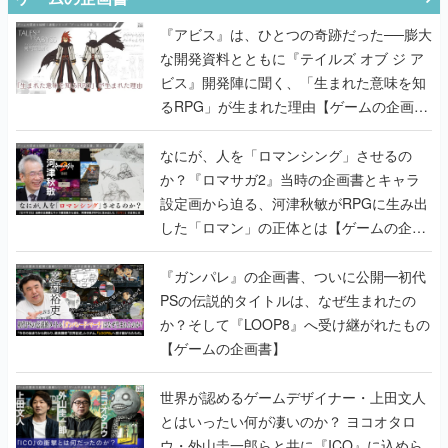
『アビス』は、ひとつの奇跡だった──膨大
な開発資料とともに『テイルズ オブ ジ ア
ビス』開発陣に聞く、「生まれた意味を知
るRPG」が生まれた理由【ゲームの企画
書】
なにが、人を「ロマンシング」させるの
か？『ロマサガ2』当時の企画書とキャラ
設定画から迫る、河津秋敏がRPGに生み出
した「ロマン」の正体とは【ゲームの企画
書】
『ガンパレ』の企画書、ついに公開━初代
PSの伝説的タイトルは、なぜ生まれたの
か？そして『LOOP8』へ受け継がれたもの
【ゲームの企画書】
世界が認めるゲームデザイナー・上田文人
とはいったい何が凄いのか？ ヨコオタロ
ウ・外山圭一郎らと共に『ICO』に込めら