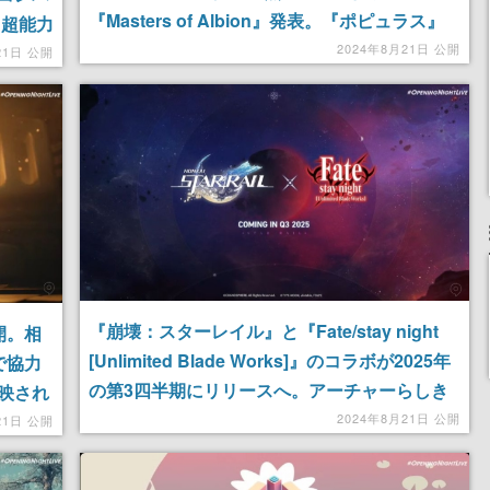
『Masters of Albion』発表。『ポピュラス』
、超能力
『フェイブル』生みの親であるピーター・モリ
2024年8月21日 公開
ガラク
21日 公開
ニュー氏が携わる作品
奇想天
『崩壊：スターレイル』と『Fate/stay night
開。相
[Unlimited Blade Works]』のコラボが2025年
で協力
の第3四半期にリリースへ。アーチャーらしき
映され
男性の声が登場する最新映像が公開
2024年8月21日 公開
空気を
21日 公開