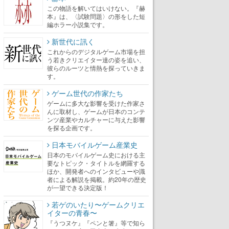
この物語を解いてはいけない。『赫
本』は、〈試験問題〉の形をした短
編ホラー小説集です。
新世代に訊く
これからのデジタルゲーム市場を担
う若きクリエイター達の姿を追い、
彼らのルーツと情熱を探っていきま
す。
ゲーム世代の作家たち
ゲームに多大な影響を受けた作家さ
んに取材し、ゲームが日本のコンテ
ンツ産業やカルチャーに与えた影響
を探る企画です。
日本モバイルゲーム産業史
日本のモバイルゲーム史における主
要なトピック・タイトルを網羅する
ほか、開発者へのインタビューや識
者による解説を掲載。約20年の歴史
が一望できる決定版！
若ゲのいたり〜ゲームクリエ
イターの青春〜
『うつヌケ』『ペンと箸』等で知ら