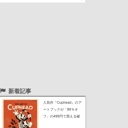
新着記事
人気作『Cuphead』のア
ートブックが「89％オ
フ」の499円で買える破
格のセール中。1930年代