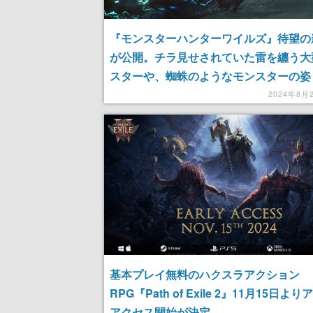
『モンスターハンターワイルズ』待望の
が公開。チラ見せされていた雷を纏う大
スターや、蜘蛛のようなモンスターの姿
トーリーやいきいきとした拠点での活動
2024年8月
しそうなお肉の存在も伺えた
基本プレイ無料のハクスラアクション
RPG『Path of Exile 2』11月15日よ
アクセス開始が決定