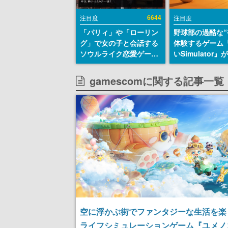
6644
注目度
注目度
「パリィ」や「ローリン
野球部の過酷な“
グ」で女の子と会話する
体験するゲーム
ソウルライク恋愛ゲーム
いSimulator
『小早川さんはソウルラ
のウィッシュリ
イク』無料公開。返事に
とにチェコ語に
gamescomに関する記事一覧
失敗すると「YOU
SNSで話題に。
DIED」
ダム・カム』開
ェコのプロ野球
称賛の声
空に浮かぶ街でファンタジーな生活を楽
ライフシミュレーションゲーム『ユメノ