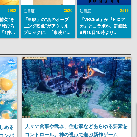
3982
3520
2519
注目度
注目度
補欠”を
「東映」の“あのオープ
『VRChat』が『ヒロア
『球ひろ
ニング映像”がアクリル
カ』とコラボか。詳細は
』が「1件」
ブロックに。「東映ヒス
8月10日10時より
ストをも
トリカル グッズコレクシ
「Anique | アニーク」公
対応し
ョン」が8月下旬より発
式Xにて公開
『キング
売
発元やチ
選手から
人々の食事や武器、住む家などあらゆる要素を
しめる
コントロール。神の視点で遊ぶ新作ゲーム
コンパ