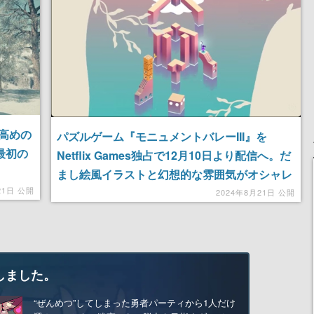
力高めの
パズルゲーム『モニュメントバレーIII』を
最初の
Netflix Games独占で12月10日より配信へ。だ
まし絵風イラストと幻想的な雰囲気がオシャレ
21日 公開
で心地よい
2024年8月21日 公開
しました。
“ぜんめつ”してしまった勇者パーティから1人だけ