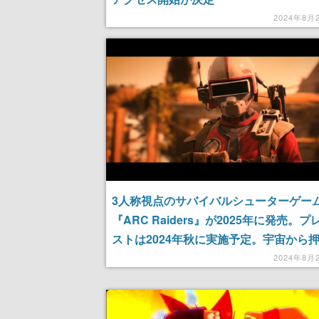
2024年8月
3人称視点のサバイバルシューターゲー
『ARC Raiders』が2025年に発売。プ
ストは2024年秋に実施予定。宇宙から
る無慈悲なロボット軍団ARCの襲撃に
2024年8月
う