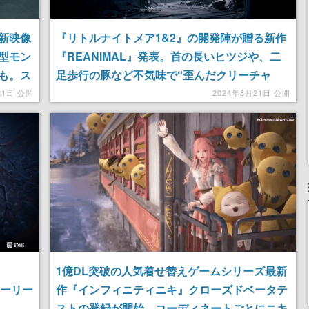
新映像
『リトルナイトメア1&2』の開発陣が贈る新作
型モン
『REANIMAL』発表。首の長いヒツジや、二
も。ス
足歩行の豚など不気味で“歪んだクリーチャ
、おい
ー”が登場
21日 公開
2024年8月21日 公開
1億DL突破の人気着せ替えゲームシリーズ最新
りアーリー
作『インフィニティニキ』クローズドベータテ
ストの登録が開始。コーディネートごとにニキ