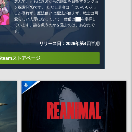
選んで、ともに迷宮からの脱出を目指すダンジョ
ン探索RPGです。 ただし勇者は「はい/いいえ」
しか喋れず、魔法使いは魔法が使えず、戦士は可
愛らしい人形になっていて、僧侶は██を崇拝し
ています。誰を救うのかを選ぶのは、あなたで
す。
リリース日：2026年第4四半期
Steamストアページ