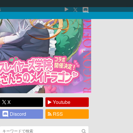
5
X
Youtube
Discord
RSS