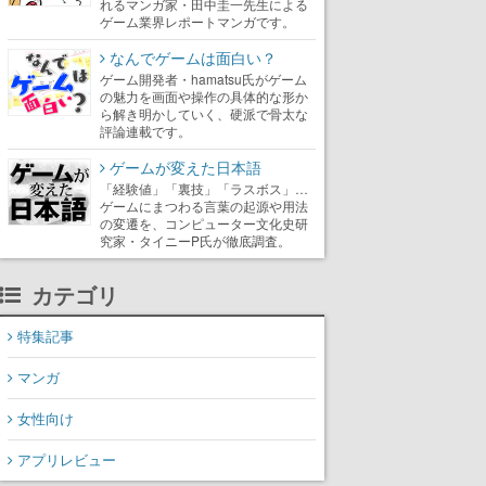
れるマンガ家・田中圭一先生による
ゲーム業界レポートマンガです。
なんでゲームは面白い？
ゲーム開発者・hamatsu氏がゲーム
の魅力を画面や操作の具体的な形か
ら解き明かしていく、硬派で骨太な
評論連載です。
ゲームが変えた日本語
「経験値」「裏技」「ラスボス」…
ゲームにまつわる言葉の起源や用法
の変遷を、コンピューター文化史研
究家・タイニーP氏が徹底調査。
カテゴリ
特集記事
マンガ
女性向け
アプリレビュー