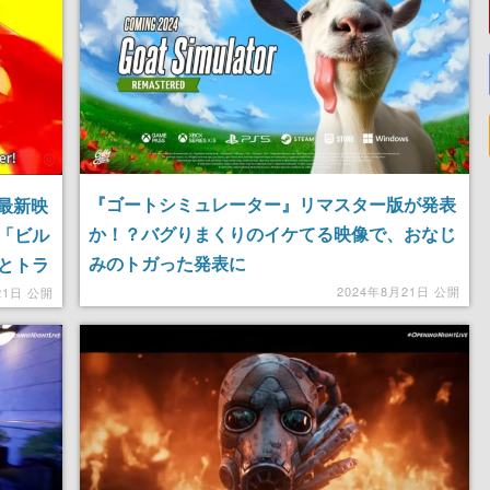
『ゴートシミュレーター』リマスター版が発表
の最新映
か！？バグりまくりのイケてる映像で、おなじ
「ビル
みのトガった発表に
とトラ
2024年8月21日 公開
21日 公開