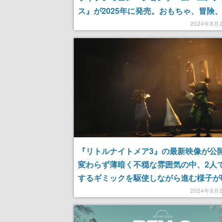
ス』が2025年に発売。おもちゃ、冒険
が融合する不思議な雰囲気が特徴的。“
2024年8月
タ”な超能力を活用して笑顔いっぱいの
外な旅を楽しむ
『リトルナイトメア3』の最新映像が公
変わらず薄暗く不穏な雰囲気の中、2人
するギミックを駆使しながら進む様子が
た。カブトムシを撃ち落す場面は不穏な
2024年8月
感じる……