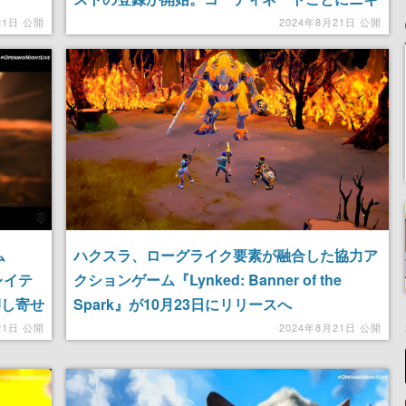
が特殊な力を獲得できるオープンワールドアド
21日 公開
2024年8月21日 公開
ベンチャーゲーム
ム
ハクスラ、ローグライク要素が融合した協力ア
レイテ
クションゲーム『Lynked: Banner of the
押し寄せ
Spark』が10月23日にリリースへ
立ち向か
21日 公開
2024年8月21日 公開