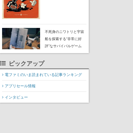
風のビジュアルが特徴的
なアクションゲームの初
期コンセプトやボスキャ
ラ、ステージのイラスト
も収録
不死身のニワトリと宇宙
船を探索する“非常に好
評”なサバイバルゲーム
『Breathedge』が無料で
配布中。入手できる期間
ピックアップ
は8月10日まで
電ファミのいま読まれている記事ランキング
アプリセール情報
インタビュー