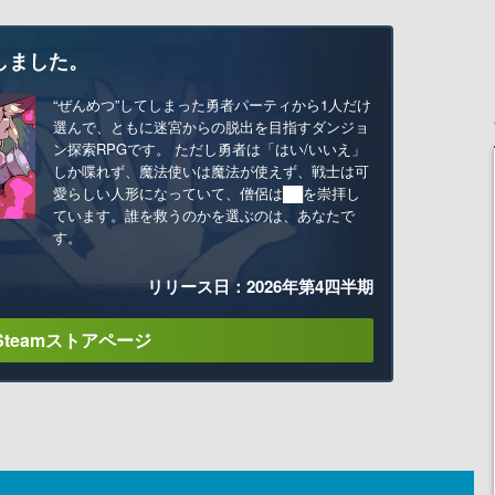
しました。
“ぜんめつ”してしまった勇者パーティから1人だけ
選んで、ともに迷宮からの脱出を目指すダンジョ
ン探索RPGです。 ただし勇者は「はい/いいえ」
しか喋れず、魔法使いは魔法が使えず、戦士は可
愛らしい人形になっていて、僧侶は██を崇拝し
ています。誰を救うのかを選ぶのは、あなたで
す。
リリース日：2026年第4四半期
Steamストアページ