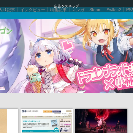
広告をスキップ
入り記事
インタビュー
特集記事
マンガ
Steam
Switch2
PS