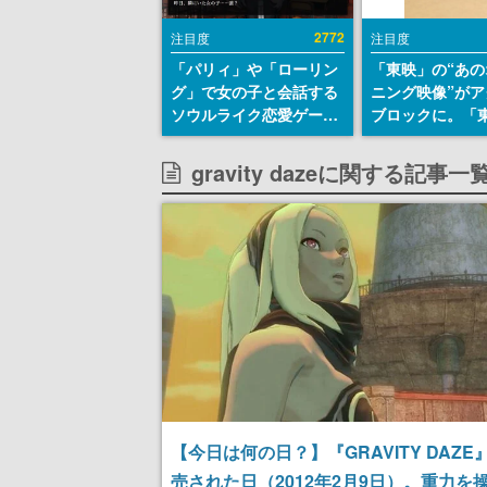
2772
注目度
注目度
「パリィ」や「ローリン
「東映」の“あの
グ」で女の子と会話する
ニング映像”がア
ソウルライク恋愛ゲーム
ブロックに。「
『小早川さんはソウルラ
トリカル グッズ
イク』無料公開。返事に
ョン」が8月下
gravity dazeに関する記事一
失敗すると「YOU
売
DIED」
【今日は何の日？】『GRAVITY DAZE
売された日（2012年2月9日）。重力を