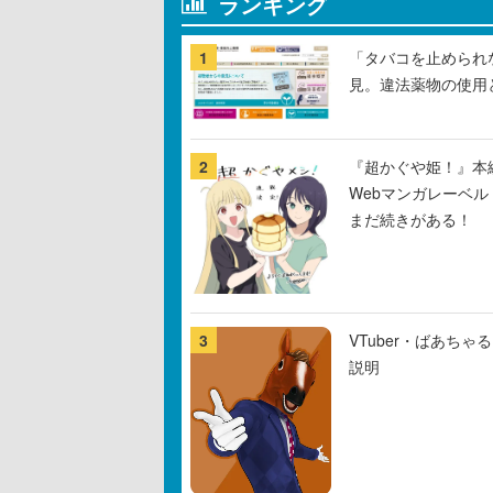
ランキング
1
「タバコを止められ
見。違法薬物の使用
2
『超かぐや姫！』本編
Webマンガレーベ
まだ続きがある！
3
VTuber・ばあち
説明