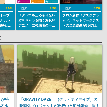
2464
2398
1639
注目度
注目度
オープ
「タバコを止められない
フロム新作『ダスクブラ
クリル
猫耳キャラを描く深夜枠
ッド』ネットワークテス
東映ヒス
アニメ」に視聴者の一部
トの当選結果が8月7日22
コレクシ
から批判意見。違法薬物
時に発表。応募サイトの
旬より発
の使用と思しき描写も含
マイページから確認可
覧
めて、BPOが議論を交わ
能、テスト実施は8月21
す
日～24日
』が発
『GRAVITY DAZE』（グラビティデイズ）の
操る少
映画化プロジェクトが進行中と海外報道。重力