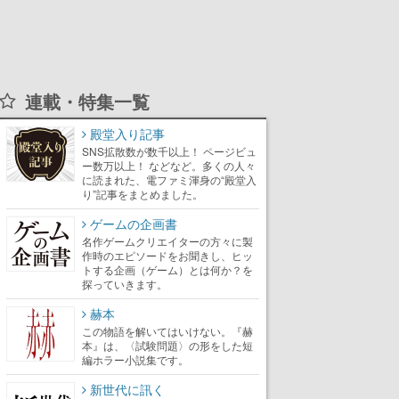
連載・特集一覧
殿堂入り記事
SNS拡散数が数千以上！ ページビュ
ー数万以上！ などなど。多くの人々
に読まれた、電ファミ渾身の“殿堂入
り”記事をまとめました。
ゲームの企画書
名作ゲームクリエイターの方々に製
作時のエピソードをお聞きし、ヒッ
トする企画（ゲーム）とは何か？を
探っていきます。
赫本
この物語を解いてはいけない。『赫
本』は、〈試験問題〉の形をした短
編ホラー小説集です。
新世代に訊く