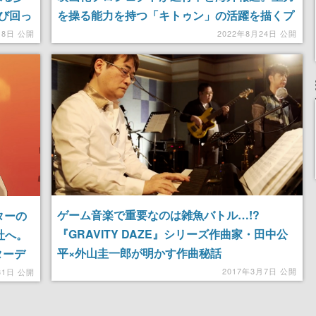
び回っ
を操る能力を持つ「キトゥン」の活躍を描くプ
に落ち
レイステーションの人気ゲームが映画に
月8日 公開
2022年8月24日 公開
チャー
ゲーム音楽で重要なのは雑魚バトル…!?
ターの
『GRAVITY DAZE』シリーズ作曲家・田中公
社へ。
平×外山圭一郎が明かす作曲秘話
ターデ
2017年3月7日 公開
31日 公開