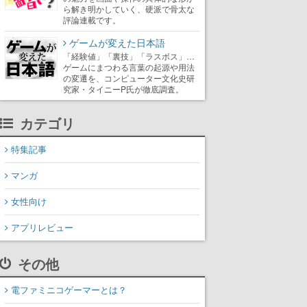
ら解き明かしていく、硬派で骨太な
評論連載です。
ゲームが変えた日本語
「経験値」「裏技」「ラスボス」…
ゲームにまつわる言葉の起源や用法
の変遷を、コンピューター文化史研
究家・タイニーP氏が徹底調査。
カテゴリ
特集記事
マンガ
女性向け
アプリレビュー
その他
電ファミニコゲーマーとは？