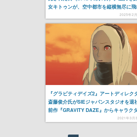
女キトゥンが、空中都市を縦横無尽に飛
て冒険を繰り広げる──唯一無二の「空
2025年2
る」感覚が味わえるアクションアドベン
『グラビティデイズ2』アートディレク
斎藤俊介氏がSIEジャパンスタジオを退
前作『GRAVITY DAZE』からキャラク
ザインや主人公のモーションを担当
2021年3月