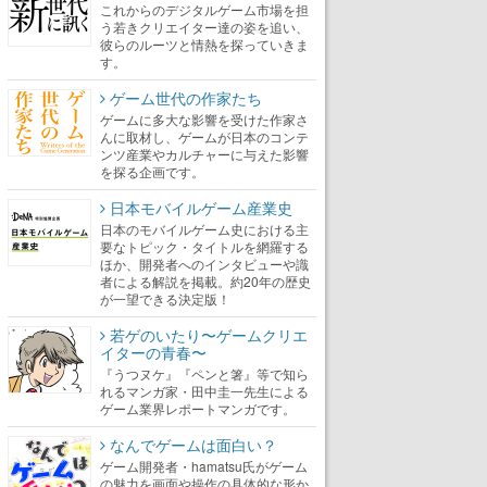
これからのデジタルゲーム市場を担
う若きクリエイター達の姿を追い、
彼らのルーツと情熱を探っていきま
す。
ゲーム世代の作家たち
ゲームに多大な影響を受けた作家さ
んに取材し、ゲームが日本のコンテ
ンツ産業やカルチャーに与えた影響
を探る企画です。
日本モバイルゲーム産業史
日本のモバイルゲーム史における主
要なトピック・タイトルを網羅する
ほか、開発者へのインタビューや識
者による解説を掲載。約20年の歴史
が一望できる決定版！
若ゲのいたり〜ゲームクリエ
イターの青春〜
『うつヌケ』『ペンと箸』等で知ら
れるマンガ家・田中圭一先生による
ゲーム業界レポートマンガです。
なんでゲームは面白い？
ゲーム開発者・hamatsu氏がゲーム
の魅力を画面や操作の具体的な形か