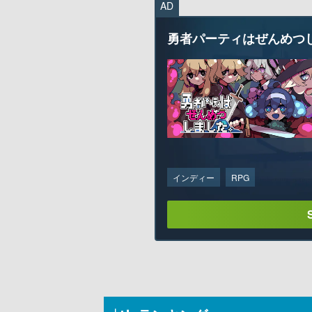
AD
勇者パーティはぜんめつ
インディー
RPG