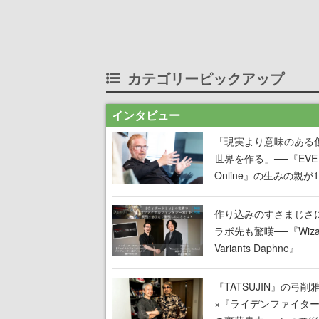
カテゴリーピックアップ
インタビュー
「現実より意味のある
世界を作る」──『EVE
Online』の生みの親が
掲げ続ける”クレイジー
言”は、比喩ではなく本
作り込みのすさまじさ
った
ラボ先も驚嘆──『Wizar
Variants Daphne』
×『FFXI』コラボが期
定なのにジョブもキャ
『TATSUJIN』の弓削
武器も戦闘システムも
×『ライデンファイタ
オフで作り込まれた理