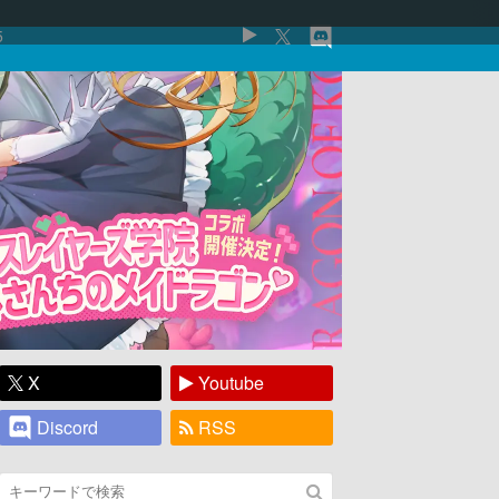
5
X
Youtube
Discord
RSS