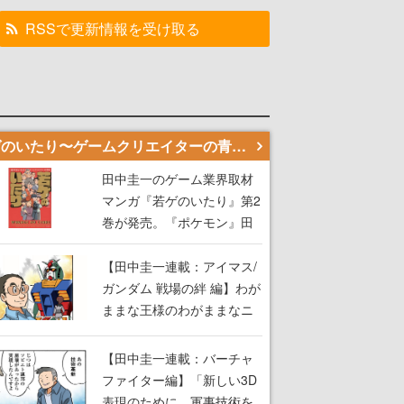
RSSで更新情報を受け取る
若ゲのいたり〜ゲームクリエイターの青春〜
田中圭一のゲーム業界取材
マンガ『若ゲのいたり』第2
巻が発売。『ポケモン』田
尻智さん、『ゼビウス』遠
藤雅伸さんらの貴重なエピ
【田中圭一連載：アイマス/
ソードを収録
ガンダム 戦場の絆 編】わが
ままな王様のわがままなニ
ーズを満たす！──小山順一
朗が貫く姿勢に、ゲームク
【田中圭一連載：バーチャ
リエイターとしての矜持を
ファイター編】「新しい3D
見た【若ゲのいたり最終
表現のために、軍事技術を