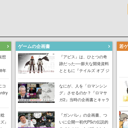
ゲームの企画書
仮想
『アビス』は、ひとつの奇
跡だった──膨大な開発資料
18年
とともに『テイルズ オブ ジ
な宣
アビス』開発陣に聞く、
気だ
「生まれた意味を知る
にコ
なにが、人を「ロマンシン
RPG」が生まれた理由【ゲ
dry
グ」させるのか？『ロマサ
ームの企画書】
ガ2』当時の企画書とキャラ
間限
設定画から迫る、河津秋敏
ラも
がRPGに生み出した「ロマ
雅稔
『ガンパレ』の企画書、つ
ワン
ン」の正体とは【ゲームの
ーズ』
いに公開━初代PSの伝説的
由を
企画書】