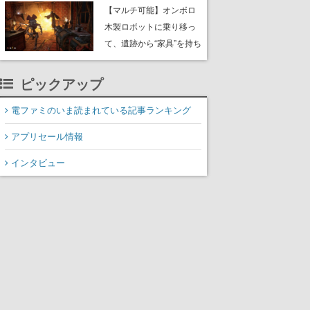
や大きな貝も
【マルチ可能】オンボロ
木製ロボットに乗り移っ
て、遺跡から“家具”を持ち
帰るホラーアクションゲ
ーム『GRAIN ROT』が本
ピックアップ
日8月8日Steamにて発
売。迫る“腐敗”から逃げ延
電ファミのいま読まれている記事ランキング
び、持ち帰った家具で基
アプリセール情報
地を再建
インタビュー