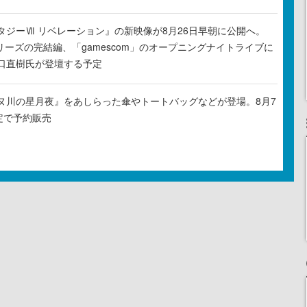
タジーⅦ リベレーション』の新映像が8月26日早朝に公開へ。
リーズの完結編、「gamescom」のオープニングナイトライブに
口直樹氏が登壇する予定
ヌ川の星月夜』をあしらった傘やトートバッグなどが登場。8月7
定で予約販売