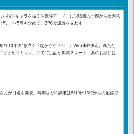
ない猫耳キャラを描く深夜枠アニメ」に視聴者の一部から批判意
と思しき描写も含めて、BPOが議論を交わす
の“10年後”を描く『超かぐやメシ！』Web連載決定。新たな
ル「ビビビコミック」にて特別話が掲載スタート、あのお話には…
ゃるさんが引退を発表。時期などの詳細は8月9日15時からの配信で