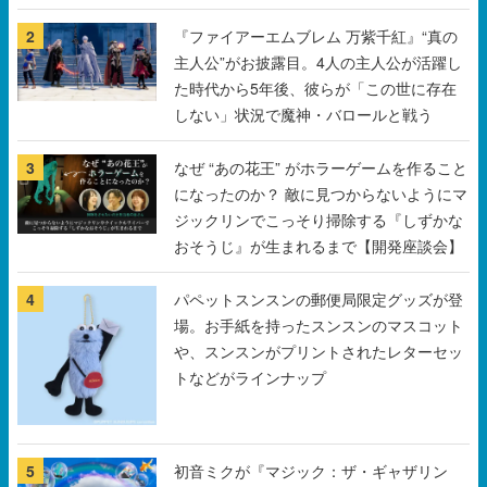
2
『ファイアーエムブレム 万紫千紅』“真の
主人公”がお披露目。4人の主人公が活躍し
た時代から5年後、彼らが「この世に存在
しない」状況で魔神・バロールと戦う
3
なぜ “あの花王” がホラーゲームを作ること
になったのか？ 敵に見つからないようにマ
ジックリンでこっそり掃除する『しずかな
おそうじ』が生まれるまで【開発座談会】
4
パペットスンスンの郵便局限定グッズが登
場。お手紙を持ったスンスンのマスコット
や、スンスンがプリントされたレターセッ
トなどがラインナップ
5
初音ミクが『マジック：ザ・ギャザリン