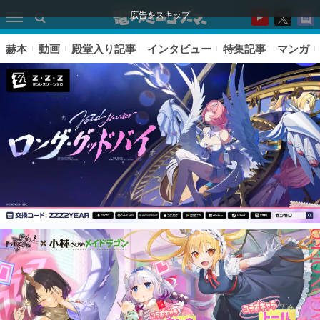
広告をスキップ
赫本
動画
殿堂入り記事
インタビュー
特集記事
マンガ
ピックアップ
電ファミのいま読まれている記事ランキング
アプリセール情報