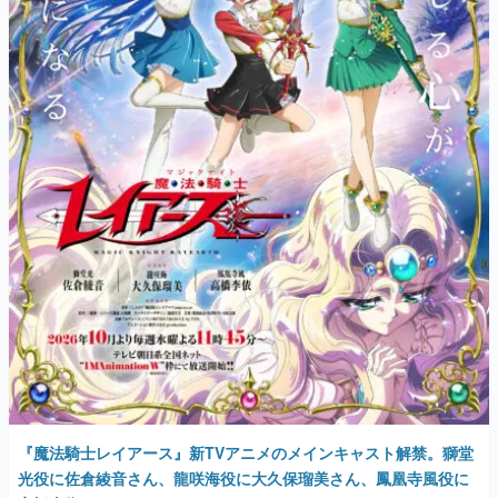
『魔法騎士レイアース』新TVアニメのメインキャスト解禁。獅堂
光役に佐倉綾音さん、龍咲海役に大久保瑠美さん、鳳凰寺風役に