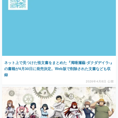
ネット上で見つけた怪文書をまとめた『濁唾濔蓏-ダクダデイラ-』
の書籍が4月30日に発売決定。Web版で削除された文書なども収
録
2026年4月8日 公開