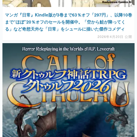
マンガ『日常』Kindle版が3巻まで63％オフ「297円」、以降10巻
まで“ほぼ”20％オフのセールを開催中。「空から鮭が降ってく
る」など奇想天外な「日常」をシュールに描いた傑作コメディ
2026年4月20日 公開