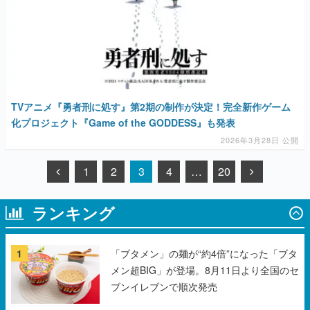
TVアニメ『勇者刑に処す』第2期の制作が決定！完全新作ゲーム
化プロジェクト『Game of the GODDESS』も発表
2026年3月28日 公開
1
2
3
4
…
20
ランキング
1
「ブタメン」の麺が“約4倍”になった「ブタ
メン超BIG」が登場。8月11日より全国のセ
ブンイレブンで順次発売