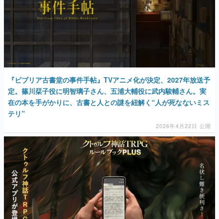
マンガ
女性向け
アプリレビュー
その他
『ビブリア古書堂の事件手帖』TVアニメ化が決定、2027年放送予
定。篠川栞子役に明智璃子さん、五浦大輔役に武内駿輔さん。実
電ファミニコゲーマーとは？
在の本を手がかりに、古書と人との謎を紐解く“人が死なないミス
テリ”
運営：株式会社マレ
2026年4月22日 公開