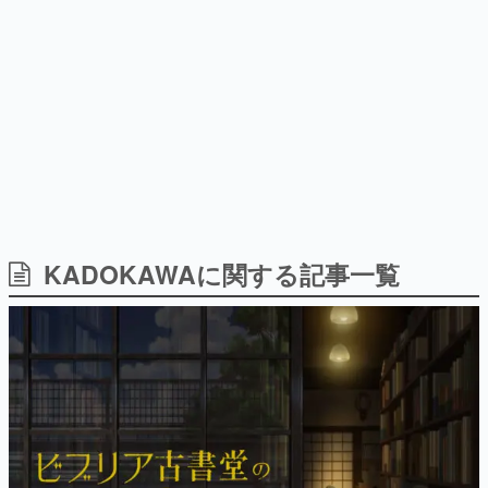
式リリースを記念したキャンペ
日本のコンテンツ産業やカルチャーに与えた影響を探る企
ーン
画です。
日本モバイルゲーム産業史
日本のモバイルゲーム史における主要なトピック・タイト
ルを網羅するほか、開発者へのインタビューや識者による
解説を掲載。約20年の歴史が一望できる決定版！
若ゲのいたり〜ゲームクリエイターの青春〜
『うつヌケ』『ペンと箸』等で知られるマンガ家・田中圭
一先生によるゲーム業界レポートマンガです。
なんでゲームは面白い？
ゲーム開発者・hamatsu氏がゲームの魅力を画面や操作の
KADOKAWAに関する記事一覧
具体的な形から解き明かしていく、硬派で骨太な評論連載
です。
ゲームが変えた日本語
「経験値」「裏技」「ラスボス」… ゲームにまつわる言葉
の起源や用法の変遷を、コンピューター文化史研究家・タ
イニーP氏が徹底調査。
カテゴリ
特集記事