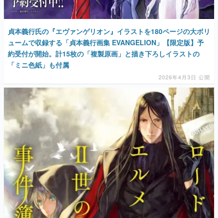
貞本義行氏の『エヴァンゲリオン』イラストを180ページの大ボリ
ュームで収録する「貞本義行画集 EVANGELION」【限定版】予
約受付が開始。計15枚の「複製原画」と描き下ろしイラストの
「ミニ色紙」も付属
2026年4月3日 公開