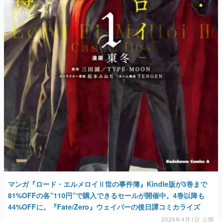
マンガ『ロード・エルメロイⅡ世の事件簿』Kindle版が3巻まで
81%OFFの各”110円”で購入できるセールが開催中。4巻以降も
44%OFFに。『Fate/Zero』ウェイバーの後日譚コミカライズ
2026年4月1日 公開