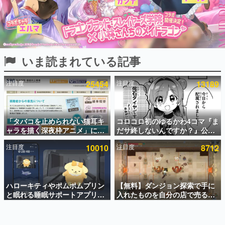
インタビュー
連載・特集一覧
殿堂入り記事
いま読まれている記事
SNS拡散数が数千以上！ ページビュー数万以上！ などな
ど。多くの人々に読まれた、電ファミ渾身の“殿堂入り”記
事をまとめました。
注目度
25454
注目度
13189
ゲームの企画書
名作ゲームクリエイターの方々に製作時のエピソードをお
聞きし、ヒットする企画（ゲーム）とは何か？を探ってい
「タバコを止められない猫耳キ
コロコロ初のゆるかわ4コマ『ま
きます。
ャラを描く深夜枠アニメ」に視
だサ終しないんですか？』公開
赫本
聴者の一部から批判意見。違法
スタート。主人公は新入社員の
この物語を解いてはいけない。『赫本』は、〈試験問題〉
注目度
10010
注目度
8712
薬物の使用と思わしき描写も含
侘石ダイヤ、ゲーム会社を舞台
の形をした短編ホラー小説集です。
めて、BPOが議論を交わす
にトラブルへ対応する社員たち
を描く
新世代に訊く
ハローキティやポムポムプリン
【無料】ダンジョン探索で手に
これからのデジタルゲーム市場を担う若きクリエイター達
の姿を追い、彼らのルーツと情熱を探っていきます。
と眠れる睡眠サポートアプリ
入れたものを自分の店で売るゲ
『ゆめたび』が配信中。キャラ
ーム『Moonlighter』がSteam
ごとのASMRや目覚ましアラー
にて無料配布中！続編
ゲーム世代の作家たち
ムも搭載
『Moonlighter 2』の9月2日正
ゲームに多大な影響を受けた作家さんに取材し、ゲームが