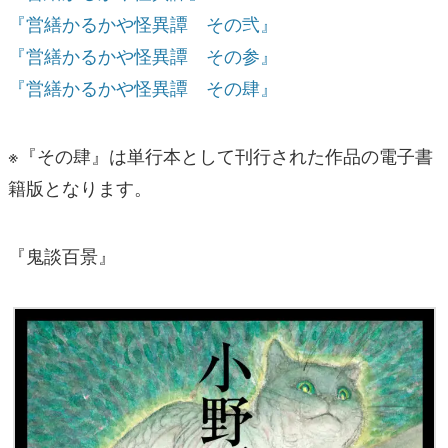
『営繕かるかや怪異譚 その弐』
『営繕かるかや怪異譚 その参』
『営繕かるかや怪異譚 その肆』
※『その肆』は単行本として刊行された作品の電子書
籍版となります。
『鬼談百景』