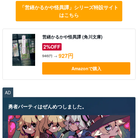
「営繕かるかや怪異譚」シリーズ特設サイト
はこちら
営繕かるかや怪異譚 (角川文庫)
2%OFF
927円
946円
→
Amazonで購入
AD
勇者パーティはぜんめつしました。