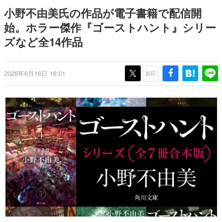
日本のコンテンツ産業やカルチャーに与えた影響を探る企
小野不由美氏の作品が電子書籍で配信開
画です。
始。ホラー傑作『ゴーストハント』シリー
日本モバイルゲーム産業史
ズなど全14作品
日本のモバイルゲーム史における主要なトピック・タイト
ルを網羅するほか、開発者へのインタビューや識者による
解説を掲載。約20年の歴史が一望できる決定版！
若ゲのいたり〜ゲームクリエイターの青春〜
2026年6月16日 16:01
反応
『うつヌケ』『ペンと箸』等で知られるマンガ家・田中圭
一先生によるゲーム業界レポートマンガです。
なんでゲームは面白い？
ゲーム開発者・hamatsu氏がゲームの魅力を画面や操作の
具体的な形から解き明かしていく、硬派で骨太な評論連載
です。
ゲームが変えた日本語
「経験値」「裏技」「ラスボス」… ゲームにまつわる言葉
の起源や用法の変遷を、コンピューター文化史研究家・タ
イニーP氏が徹底調査。
カテゴリ
特集記事