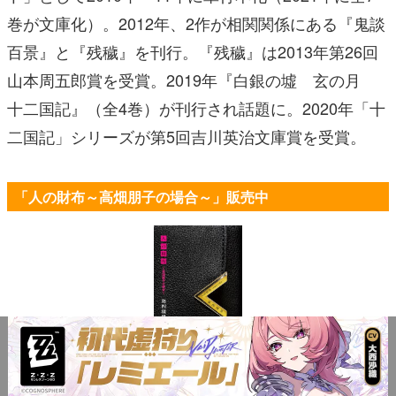
巻が文庫化）。2012年、2作が相関関係にある『鬼談
百景』と『残穢』を刊行。『残穢』は2013年第26回
山本周五郎賞を受賞。2019年『白銀の墟 玄の月
十二国記』（全4巻）が刊行され話題に。2020年「十
二国記」シリーズが第5回吉川英治文庫賞を受賞。
「人の財布～高畑朋子の場合～」販売中
人の財布 ～高畑朋子の場合
～