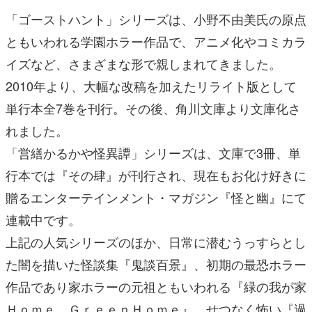
「ゴーストハント」シリーズは、小野不由美氏の原点
ともいわれる学園ホラー作品で、アニメ化やコミカラ
イズなど、さまざまな形で親しまれてきました。
2010年より、大幅な改稿を加えたリライト版として
単行本全7巻を刊行。その後、角川文庫より文庫化さ
れました。
「営繕かるかや怪異譚」シリーズは、文庫で3冊、単
行本では『その肆』が刊行され、現在もお化け好きに
贈るエンターテインメント・マガジン『怪と幽』にて
連載中です。
上記の人気シリーズのほか、日常に潜むうっすらとし
た闇を描いた怪談集『鬼談百景』、初期の最恐ホラー
作品であり家ホラーの元祖ともいわれる『緑の我が家
Ｈｏｍｅ，ＧｒｅｅｎＨｏｍｅ』、せつなく怖い『過