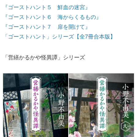
『ゴーストハント５ 鮮血の迷宮』
『ゴーストハント６ 海からくるもの』
『ゴーストハント７ 扉を開けて』
「ゴーストハント」シリーズ【全7冊合本版】
「営繕かるかや怪異譚」シリーズ