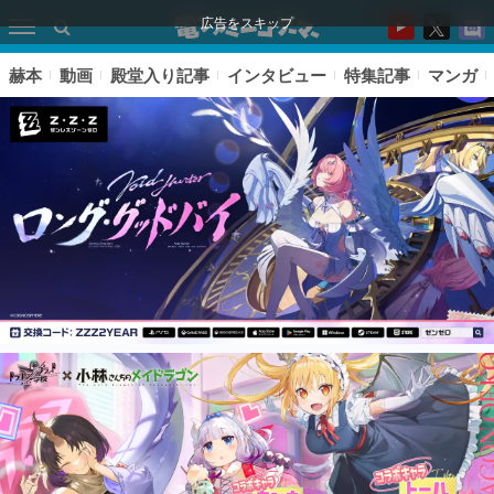
広告をスキップ
赫本
動画
殿堂入り記事
インタビュー
特集記事
マンガ
ピックアップ
電ファミのいま読まれている記事ランキング
アプリセール情報