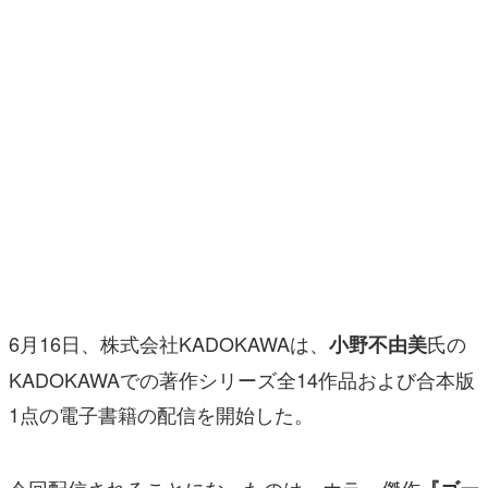
マンガ
女性向け
アプリレビュー
その他
電ファミニコゲーマーとは？
運営：株式会社マレ
6月16日、株式会社KADOKAWAは、
氏の
小野不由美
KADOKAWAでの著作シリーズ全14作品および合本版
1点の電子書籍の配信を開始した。
今回配信されることになったのは、ホラー傑作