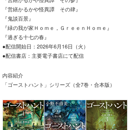
『営繕かるかや怪異譚 その肆』
『鬼談百景』
『緑の我が家Ｈｏｍｅ，ＧｒｅｅｎＨｏｍｅ』
『過ぎる十七の春』
●配信開始日：2026年6月16日（火）
●配信書店：主要電子書店にて配信
内容紹介
「ゴーストハント」シリーズ（全7巻・合本版）