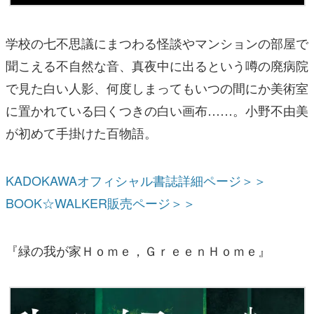
学校の七不思議にまつわる怪談やマンションの部屋で
聞こえる不自然な音、真夜中に出るという噂の廃病院
で見た白い人影、何度しまってもいつの間にか美術室
に置かれている曰くつきの白い画布……。小野不由美
が初めて手掛けた百物語。
KADOKAWAオフィシャル書誌詳細ページ＞＞
BOOK☆WALKER販売ページ＞＞
『緑の我が家Ｈｏｍｅ，ＧｒｅｅｎＨｏｍｅ』