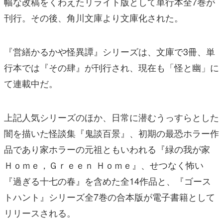
幅な改稿をくわえたリライト版として単行本全7巻が
刊行。その後、角川文庫より文庫化された。
『営繕かるかや怪異譚』シリーズは、文庫で3冊、単
行本では『その肆』が刊行され、現在も「怪と幽」に
て連載中だ。
上記人気シリーズのほか、日常に潜むうっすらとした
闇を描いた怪談集『鬼談百景』、初期の最恐ホラー作
品であり家ホラーの元祖ともいわれる『緑の我が家
Ｈｏｍｅ，Ｇｒｅｅｎ Ｈｏｍｅ』、せつなく怖い
『過ぎる十七の春』を含めた全14作品と、『ゴース
トハント』シリーズ全7巻の合本版が電子書籍として
リリースされる。