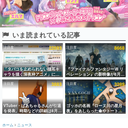
インタビュー
連載・特集一覧
殿堂入り記事
いま読まれている記事
SNS拡散数が数千以上！ ページビュー数万以上！ などな
ど。多くの人々に読まれた、電ファミ渾身の“殿堂入り”記
事をまとめました。
注目度
22693
注目度
8668
ゲームの企画書
名作ゲームクリエイターの方々に製作時のエピソードをお
聞きし、ヒットする企画（ゲーム）とは何か？を探ってい
「タバコを止められない猫耳キ
『ファイナルファンタジーⅦ リ
きます。
ャラを描く深夜枠アニメ」に視
ベレーション』の新映像が8月
赫本
聴者の一部から批判意見。違法
26日早朝に公開へ。『FF7』リ
この物語を解いてはいけない。『赫本』は、〈試験問題〉
注目度
3883
注目度
3289
薬物の使用と思しき描写も含め
メイクシリーズの完結編、
の形をした短編ホラー小説集です。
て、BPOが議論を交わす
「gamescom」のオープニング
ナイトライブにてディレクター
の浜口直樹氏が登壇する予定
新世代に訊く
VTuber・ばあちゃるさんが引退
ゴッホの名画『ローヌ川の星月
これからのデジタルゲーム市場を担う若きクリエイター達
の姿を追い、彼らのルーツと情熱を探っていきます。
を発表。時期などの詳細は8月9
夜』をあしらった傘やトートバ
日15時からの配信で説明
ッグなどが登場。8月7日21時よ
り2日間限定で予約販売
ゲーム世代の作家たち
ホーム
ニュース
ゲームに多大な影響を受けた作家さんに取材し、ゲームが