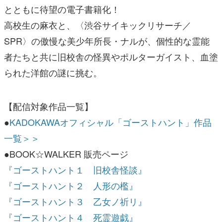
とともに待望の電子書籍化！
高校生の麻衣と、〈渋谷サイキックリサーチ／
SPR〉の傲慢な美少年所長・ナルが、個性的な霊能
者たちと共に旧校舎の怪異やポルターガイスト、血塗
られた洋館の謎に挑む。
【配信対象作品一覧】
●
KADOKAWAオフィシャル「ゴーストハント」作品
一覧＞＞
●BOOK☆WALKER 販売ページ
『ゴーストハント１ 旧校舎怪談』
『ゴーストハント２ 人形の檻』
『ゴーストハント３ 乙女ノ祈リ』
『ゴーストハント４ 死霊遊戯』