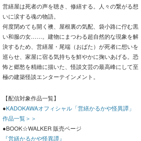
営繕屋は死者の声を聴き、修繕する。人々の繋がる想
いに涙する魂の物語。
何度閉めても開く襖、屋根裏の気配、袋小路に佇む黒
い和服の女……。建物にまつわる超自然的な現象を解
決するため、営繕屋・尾端（おばた）が死者に想いを
巡らせ、家屋に宿る気持ちを鮮やかに掬いあげる。恐
怖と郷愁を精緻に描いた、怪談文芸の最高峰にして至
極の建築怪談エンターテインメント。
【配信対象作品一覧】
●
KADOKAWAオフィシャル「営繕かるかや怪異譚」
作品一覧＞＞
●BOOK☆WALKER 販売ページ
『営繕かるかや怪異譚』