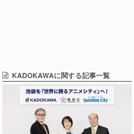
式リリースを記念したキャンペ
日本のコンテンツ産業やカルチャーに与えた影響を探る企
ーン
画です。
日本モバイルゲーム産業史
日本のモバイルゲーム史における主要なトピック・タイト
ルを網羅するほか、開発者へのインタビューや識者による
解説を掲載。約20年の歴史が一望できる決定版！
若ゲのいたり〜ゲームクリエイターの青春〜
『うつヌケ』『ペンと箸』等で知られるマンガ家・田中圭
一先生によるゲーム業界レポートマンガです。
なんでゲームは面白い？
ゲーム開発者・hamatsu氏がゲームの魅力を画面や操作の
KADOKAWAに関する記事一覧
具体的な形から解き明かしていく、硬派で骨太な評論連載
です。
ゲームが変えた日本語
「経験値」「裏技」「ラスボス」… ゲームにまつわる言葉
の起源や用法の変遷を、コンピューター文化史研究家・タ
イニーP氏が徹底調査。
カテゴリ
特集記事