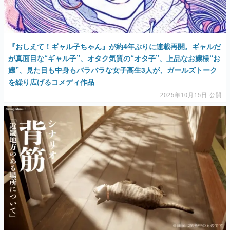
『おしえて！ギャル子ちゃん』が約4年ぶりに連載再開。ギャルだ
が真面目な“ギャル子”、オタク気質の“オタ子”、上品なお嬢様“お
嬢”、見た目も中身もバラバラな女子高生3人が、ガールズトーク
を繰り広げるコメディ作品
2025年10月15日 公開