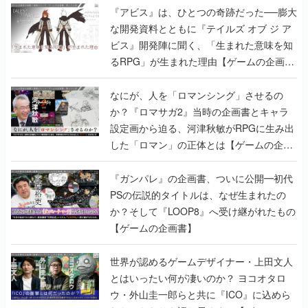
『アビス』は、ひとつの奇跡だった──膨大
な開発資料とともに『テイルズ オブ ジ ア
ビス』開発陣に聞く、「生まれた意味を知
るRPG」が生まれた理由【ゲームの企画
書】
なにが、人を「ロマンシング」させるの
か？『ロマサガ2』当時の企画書とキャラ
設定画から迫る、河津秋敏がRPGに生み出
した「ロマン」の正体とは【ゲームの企画
書】
『ガンパレ』の企画書、ついに公開━初代
PSの伝説的タイトルは、なぜ生まれたの
か？そして『LOOP8』へ受け継がれたもの
【ゲームの企画書】
世界が認めるゲームデザイナー・上田文人
とはいったい何が凄いのか？ ヨコオタロ
ウ・外山圭一郎らと共に『ICO』に込めら