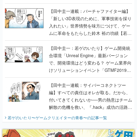
【若ゲのいたり最終回】
【田中圭一連載：バーチャファイター編】
「新しい3D表現のために、軍事技術を採り
入れたい」世界情勢を味方につけて、ゲー
ムに革命をもたらした鈴木 裕の功績【若ゲ
のいたり】
【田中圭一：若ゲのいたり】ゲーム開発統
合環境「Unreal Engine」最新バージョン
で、開発環境はどう変わる？ ゲーム業界向
けソリューションイベント「GTMF2019」
に行って、より理解を深めよう【PR】
【田中圭一連載：サイバーコネクトツー
編】すべての責任はオレが取る。だから、
付いてきてくれないか──男の熱意はチーム
解散の危機を救い、『.hack』成功の活路を
開く。業界の快男児・松山 洋に流れる血は
若ゲのいたり〜ゲームクリエイターの青春〜
の記事一覧
『少年ジャンプ』色だった【若ゲのいた
り】