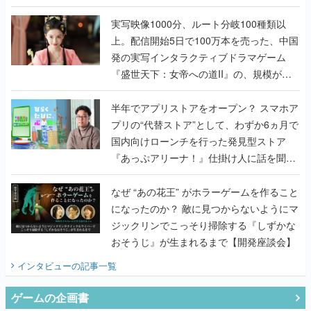
『TATSUJIN EXTREME』で初タッグを組
んだレジェンド2人に訊く開発秘話
実写映像1000分、ルート分岐100種類以
上。配信開始5日で100万本を売った、中国
発の実写インタラクティブドラマゲーム
『盛世天下：女帝への道II』の、規模が違
うこだわりをプロデューサーに聞いた
半年でアプリストアをオープン？ スマホア
プリの“代替ストア”として、わずか6ヵ月で
国内向けローンチを行った発見型ストア
『あっぷアリーナ！』仕掛け人に話を聞い
てみた
なぜ “あの花王” がホラーゲームを作ること
になったのか？ 敵に見つからないようにマ
ジックリンでこっそり掃除する『しずかな
おそうじ』が生まれるまで【開発座談会】
インタビュー
の記事一覧
ゲームの企画書