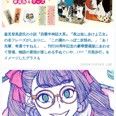
森見登美彦氏の小説『四畳半神話大系』『夜は短し歩けよ乙女』
の名フレーズがしおりに。「この腐れへっぽこ妖怪め。」「あ！
先輩、奇遇ですねえ」 。刊行20周年記念の豪華愛蔵版にあわせ
て登場。物語の冒頭が楽しめる手ぬぐいや、バー「月面歩行」を
イメージしたグラスも
2025年10月24日 公開