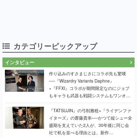
カテゴリーピックアップ
インタビュー
作り込みのすさまじさにコラボ先も驚嘆
──『Wizardry Variants Daphne』
×『FFXI』コラボが期間限定なのにジョブ
もキャラも武器も戦闘システムもワンオフ
で作り込まれた理由を両ディレクターに聞
く
『TATSUJIN』の弓削雅稔×『ライデンファ
イターズ』の齋藤貴幸──かつて縦シュー全
盛期を支えていた2人が、30年後に同じ会
社で机を並べる理由とは。新作