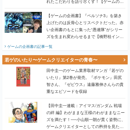
れたこだわりを語り尽くす！【ゲームの企
画書】
【ゲームの企画書】『ペルソナ3』を築き
上げたのは反骨心とリスペクトだった。赤
い企画書のもとに集った“愚連隊”がシリー
ズを生まれ変わらせるまで【橋野桂インタ
ビュー】
ゲームの企画書
の記事一覧
若ゲのいたり〜ゲームクリエイターの青春〜
田中圭一のゲーム業界取材マンガ『若ゲの
いたり』第2巻が発売。『ポケモン』田尻
智さん、『ゼビウス』遠藤雅伸さんらの貴
重なエピソードを収録
【田中圭一連載：アイマス/ガンダム 戦場
の絆 編】わがままな王様のわがままなニー
ズを満たす！──小山順一朗が貫く姿勢に、
ゲームクリエイターとしての矜持を見た