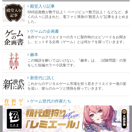
殿堂入り記事
SNS拡散数が数千以上！ ページビュー数万以上！ などなど。多
くの人々に読まれた、電ファミ渾身の“殿堂入り”記事をまとめま
した。
ゲームの企画書
名作ゲームクリエイターの方々に製作時のエピソードをお聞き
し、ヒットする企画（ゲーム）とは何か？を探っていきます。
赫本
この物語を解いてはいけない。『赫本』は、〈試験問題〉の形
をした短編ホラー小説集です。
新世代に訊く
これからのデジタルゲーム市場を担う若きクリエイター達の姿
を追い、彼らのルーツと情熱を探っていきます。
ゲーム世代の作家たち
ゲームに多大な影響を受けた作家さんに取材し、ゲームが日本
のコンテンツ産業やカルチャーに与えた影響を探る企画です。
日本モバイルゲーム産業史
日本のモバイルゲーム史における主要なトピック・タイトルを