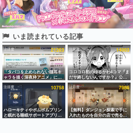
インタビュー
連載・特集一覧
殿堂入り記事
いま読まれている記事
SNS拡散数が数千以上！ ページビュー数万以上！ などな
ど。多くの人々に読まれた、電ファミ渾身の“殿堂入り”記
事をまとめました。
注目度
21263
注目度
14003
ゲームの企画書
名作ゲームクリエイターの方々に製作時のエピソードをお
聞きし、ヒットする企画（ゲーム）とは何か？を探ってい
「タバコを止められない猫耳キ
コロコロ初のゆるかわ4コマ『ま
きます。
ャラを描く深夜枠アニメ」に視
だサ終しないんですか？』公開
赫本
聴者の一部から批判意見。違法
スタート。主人公は新入社員の
この物語を解いてはいけない。『赫本』は、〈試験問題〉
注目度
10758
注目度
7986
薬物の使用と思わしき描写も含
侘石ダイヤ、ゲーム会社を舞台
の形をした短編ホラー小説集です。
めて、BPOが議論を交わす
にトラブルへ対応する社員たち
を描く
新世代に訊く
ハローキティやポムポムプリン
【無料】ダンジョン探索で手に
これからのデジタルゲーム市場を担う若きクリエイター達
の姿を追い、彼らのルーツと情熱を探っていきます。
と眠れる睡眠サポートアプリ
入れたものを自分の店で売るゲ
『ゆめたび』が配信中。キャラ
ーム『Moonlighter』がSteam
ごとのASMRや目覚ましアラー
にて無料配布中！続編
ゲーム世代の作家たち
ムも搭載
『Moonlighter 2』の9月2日正
ゲームに多大な影響を受けた作家さんに取材し、ゲームが