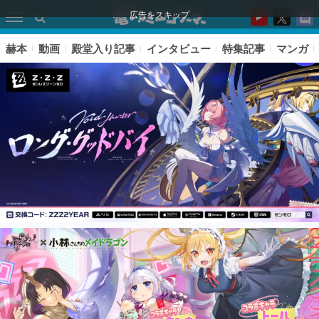
広告をスキップ
赫本
動画
殿堂入り記事
インタビュー
特集記事
マンガ
ピックアップ
電ファミのいま読まれている記事ランキング
アプリセール情報