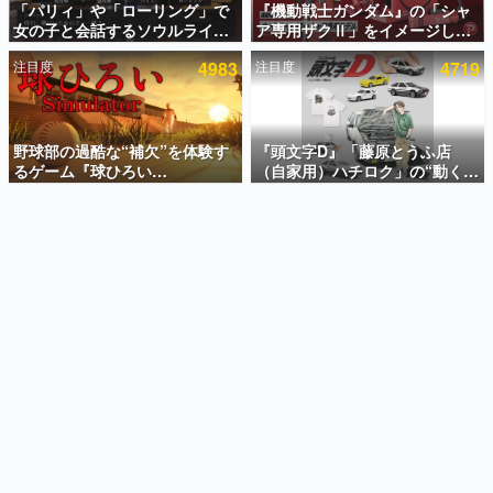
「パリィ」や「ローリング」で
『機動戦士ガンダム』の「シャ
女の子と会話するソウルライク
ア専用ザクⅡ」をイメージした
インタビュー
恋愛ゲーム『小早川さんはソウ
散水ホースリールが予約開始。
注目度
4983
注目度
4719
ルライク』無料公開。返事に失
本体にはシャアのパーソナルマ
連載・特集一覧
敗すると「YOU DIED」
ークやジオン公国軍のエンブレ
ム、型式番号などを配置
殿堂入り記事
SNS拡散数が数千以上！ ページビュー数万以上！ などな
野球部の過酷な“補欠”を体験す
『頭文字D』「藤原とうふ店
ど。多くの人々に読まれた、電ファミ渾身の“殿堂入り”記
るゲーム『球ひろい
（自家用）ハチロク」の“動くテ
事をまとめました。
Simulator』が「1件」のウィッ
ィッシュケース”が買えるポップ
シュリストをもとにチェコ語に
アップショップが開催へ。マン
ゲームの企画書
対応しSNSで話題に。『キング
ガの舞台である群馬の「イオン
名作ゲームクリエイターの方々に製作時のエピソードをお
聞きし、ヒットする企画（ゲーム）とは何か？を探ってい
ダム・カム』開発元やチェコの
モール高崎」にて、8月11日か
きます。
プロ野球選手から称賛の声
ら8月20日までの期間限定で開
催予定
赫本
この物語を解いてはいけない。『赫本』は、〈試験問題〉
の形をした短編ホラー小説集です。
新世代に訊く
これからのデジタルゲーム市場を担う若きクリエイター達
の姿を追い、彼らのルーツと情熱を探っていきます。
ゲーム世代の作家たち
ゲームに多大な影響を受けた作家さんに取材し、ゲームが