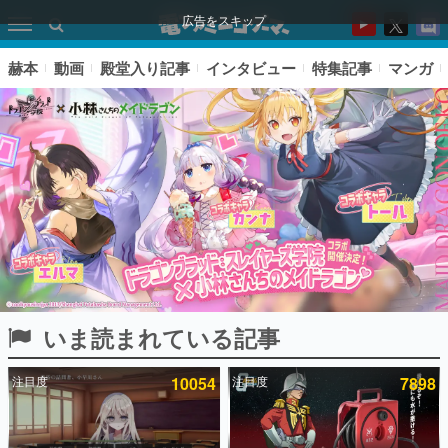
広告をスキップ
赫本
動画
殿堂入り記事
インタビュー
特集記事
マンガ
いま読まれている記事
ピックアップ
注目度
10054
注目度
7898
電ファミのいま読まれている記事ランキング
アプリセール情報