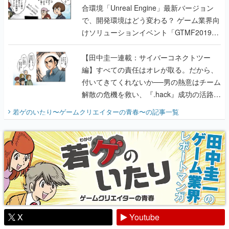
合環境「Unreal Engine」最新バージョン
で、開発環境はどう変わる？ ゲーム業界向
けソリューションイベント「GTMF2019」
に行って、より理解を深めよう【PR】
【田中圭一連載：サイバーコネクトツー
編】すべての責任はオレが取る。だから、
付いてきてくれないか──男の熱意はチーム
解散の危機を救い、『.hack』成功の活路を
開く。業界の快男児・松山 洋に流れる血は
若ゲのいたり〜ゲームクリエイターの青春〜
の記事一覧
『少年ジャンプ』色だった【若ゲのいた
り】
X
Youtube