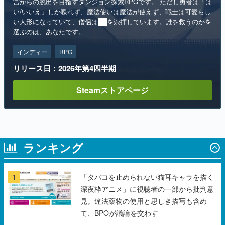
宮からの脱出を目指すダンジョン探索RPGです。 ただし勇者は「は
い/いいえ」しか喋れず、魔法使いは魔法が使えず、戦士は可愛らし
い人形になっていて、僧侶は██を崇拝しています。誰を救うのかを
選ぶのは、あなたです。
インディー
RPG
リリース日：2026年第4四半期
Steamストアページ
ランキング
1
「タバコを止められない猫耳キャラを描く
深夜枠アニメ」に視聴者の一部から批判意
見。違法薬物の使用と思しき描写も含め
て、BPOが議論を交わす