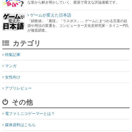
な形から解き明かしていく、硬派で骨太な評論連載です。
ゲームが変えた日本語
「経験値」「裏技」「ラスボス」… ゲームにまつわる言葉の起
源や用法の変遷を、コンピューター文化史研究家・タイニーP氏
が徹底調査。
カテゴリ
特集記事
マンガ
女性向け
アプリレビュー
その他
電ファミニコゲーマーとは？
媒体資料はこちら