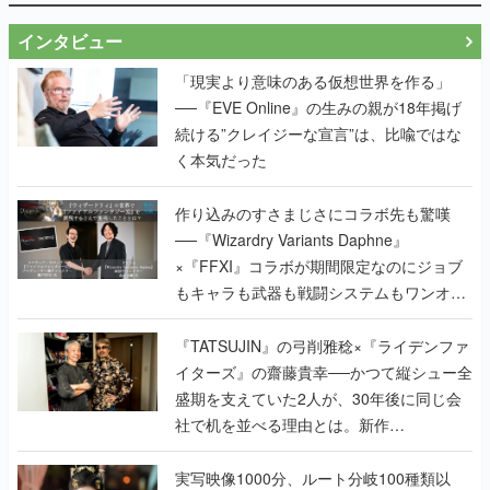
インタビュー
「現実より意味のある仮想世界を作る」
──『EVE Online』の生みの親が18年掲げ
続ける”クレイジーな宣言”は、比喩ではな
く本気だった
作り込みのすさまじさにコラボ先も驚嘆
──『Wizardry Variants Daphne』
×『FFXI』コラボが期間限定なのにジョブ
もキャラも武器も戦闘システムもワンオフ
で作り込まれた理由を両ディレクターに聞
く
『TATSUJIN』の弓削雅稔×『ライデンファ
イターズ』の齋藤貴幸──かつて縦シュー全
盛期を支えていた2人が、30年後に同じ会
社で机を並べる理由とは。新作
『TATSUJIN EXTREME』で初タッグを組
んだレジェンド2人に訊く開発秘話
実写映像1000分、ルート分岐100種類以