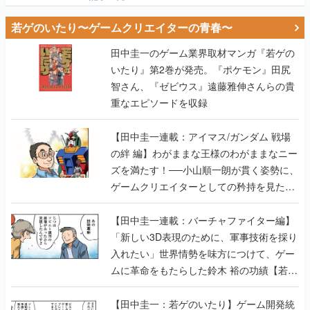
若ゲのいたり〜ゲームクリエイターの青春〜
田中圭一のゲーム業界取材マンガ『若ゲの
いたり』第2巻が発売。『ポケモン』田尻
智さん、『ゼビウス』遠藤雅伸さんらの貴
重なエピソードを収録
【田中圭一連載：アイマス/ガンダム 戦場
の絆 編】わがままな王様のわがままなニー
ズを満たす！──小山順一朗が貫く姿勢に、
ゲームクリエイターとしての矜持を見た
【若ゲのいたり最終回】
【田中圭一連載：バーチャファイター編】
「新しい3D表現のために、軍事技術を採り
入れたい」世界情勢を味方につけて、ゲー
ムに革命をもたらした鈴木 裕の功績【若ゲ
のいたり】
【田中圭一：若ゲのいたり】ゲーム開発統