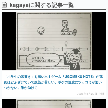
kagayaに関する記事一覧
日本のコンテンツ産業やカルチャーに与えた影響を探る企
画です。
日本モバイルゲーム産業史
日本のモバイルゲーム史における主要なトピック・タイト
ルを網羅するほか、開発者へのインタビューや識者による
解説を掲載。約20年の歴史が一望できる決定版！
若ゲのいたり〜ゲームクリエイターの青春〜
『うつヌケ』『ペンと箸』等で知られるマンガ家・田中圭
一先生によるゲーム業界レポートマンガです。
なんでゲームは面白い？
ゲーム開発者・hamatsu氏がゲームの魅力を画面や操作の
具体的な形から解き明かしていく、硬派で骨太な評論連載
です。
ゲームが変えた日本語
「小学生の落書き」を思い出すゲーム『UGOMEKU NOTE』が死
「経験値」「裏技」「ラスボス」… ゲームにまつわる言葉
の起源や用法の変遷を、コンピューター文化史研究家・タ
ぬほどふざけていて腹筋が苦しい。ボケの速度にツッコミが追い
イニーP氏が徹底調査。
つかない。誰か助けて
2026年5月22日 公開
カテゴリ
特集記事