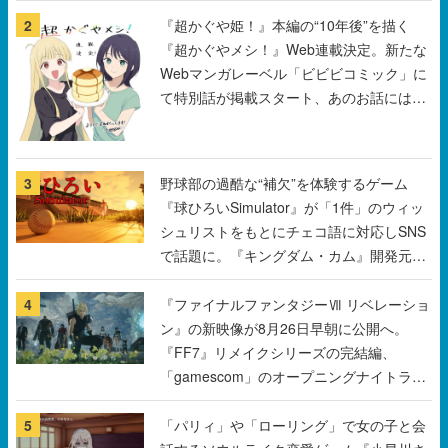
2
『超かぐや姫！』本編の“10年後”を描く
『超かぐやメシ！』Web連載決定。新たな
Webマンガレーベル「ビビビコミック」に
て特別話が掲載スタート、あのお話には…
まだ続きがある！
3
野球部の過酷な“補欠”を体験するゲーム
『球ひろいSimulator』が「1件」のウィッ
シュリストをもとにチェコ語に対応しSNS
で話題に。『キングダム・カム』開発元や
チェコのプロ野球選手から称賛の声
4
『ファイナルファンタジーⅦ リベレーショ
ン』の新映像が8月26日早朝に公開へ。
『FF7』リメイクシリーズの完結編、
「gamescom」のオープニングナイトライ
ブにてディレクターの浜口直樹氏が登壇す
る予定
5
「パリィ」や「ローリング」で女の子と会