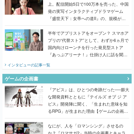
上。配信開始5日で100万本を売った、中国
発の実写インタラクティブドラマゲーム
『盛世天下：女帝への道II』の、規模が違
うこだわりをプロデューサーに聞いた
半年でアプリストアをオープン？ スマホア
プリの“代替ストア”として、わずか6ヵ月で
国内向けローンチを行った発見型ストア
『あっぷアリーナ！』仕掛け人に話を聞い
てみた
インタビュー
の記事一覧
ゲームの企画書
『アビス』は、ひとつの奇跡だった──膨大
な開発資料とともに『テイルズ オブ ジ ア
ビス』開発陣に聞く、「生まれた意味を知
るRPG」が生まれた理由【ゲームの企画
書】
なにが、人を「ロマンシング」させるの
か？『ロマサガ2』当時の企画書とキャラ