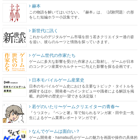
赫本
この物語を解いてはいけない。『赫本』は、〈試験問題〉の形
をした短編ホラー小説集です。
新世代に訊く
これからのデジタルゲーム市場を担う若きクリエイター達の姿
を追い、彼らのルーツと情熱を探っていきます。
ゲーム世代の作家たち
ゲームに多大な影響を受けた作家さんに取材し、ゲームが日本
のコンテンツ産業やカルチャーに与えた影響を探る企画です。
日本モバイルゲーム産業史
日本のモバイルゲーム史における主要なトピック・タイトルを
網羅するほか、開発者へのインタビューや識者による解説を掲
載。約20年の歴史が一望できる決定版！
若ゲのいたり〜ゲームクリエイターの青春〜
『うつヌケ』『ペンと箸』等で知られるマンガ家・田中圭一先
生によるゲーム業界レポートマンガです。
なんでゲームは面白い？
ゲーム開発者・hamatsu氏がゲームの魅力を画面や操作の具体的