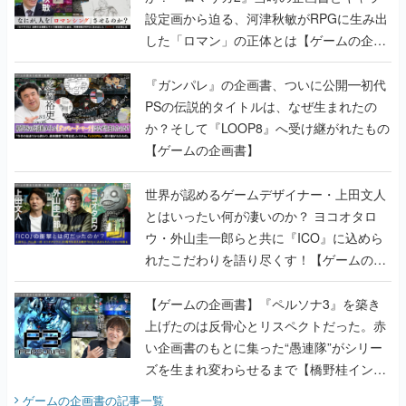
設定画から迫る、河津秋敏がRPGに生み出
した「ロマン」の正体とは【ゲームの企画
書】
『ガンパレ』の企画書、ついに公開━初代
PSの伝説的タイトルは、なぜ生まれたの
か？そして『LOOP8』へ受け継がれたもの
【ゲームの企画書】
世界が認めるゲームデザイナー・上田文人
とはいったい何が凄いのか？ ヨコオタロ
ウ・外山圭一郎らと共に『ICO』に込めら
れたこだわりを語り尽くす！【ゲームの企
画書】
【ゲームの企画書】『ペルソナ3』を築き
上げたのは反骨心とリスペクトだった。赤
い企画書のもとに集った“愚連隊”がシリー
ズを生まれ変わらせるまで【橋野桂インタ
ビュー】
ゲームの企画書
の記事一覧