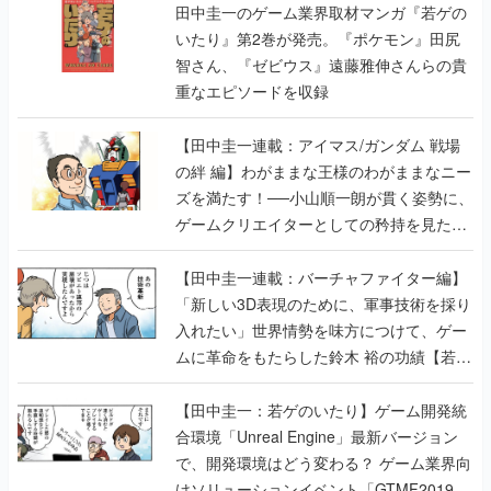
田中圭一のゲーム業界取材マンガ『若ゲの
いたり』第2巻が発売。『ポケモン』田尻
智さん、『ゼビウス』遠藤雅伸さんらの貴
重なエピソードを収録
【田中圭一連載：アイマス/ガンダム 戦場
の絆 編】わがままな王様のわがままなニー
ズを満たす！──小山順一朗が貫く姿勢に、
ゲームクリエイターとしての矜持を見た
【若ゲのいたり最終回】
【田中圭一連載：バーチャファイター編】
「新しい3D表現のために、軍事技術を採り
入れたい」世界情勢を味方につけて、ゲー
ムに革命をもたらした鈴木 裕の功績【若ゲ
のいたり】
【田中圭一：若ゲのいたり】ゲーム開発統
合環境「Unreal Engine」最新バージョン
で、開発環境はどう変わる？ ゲーム業界向
けソリューションイベント「GTMF2019」