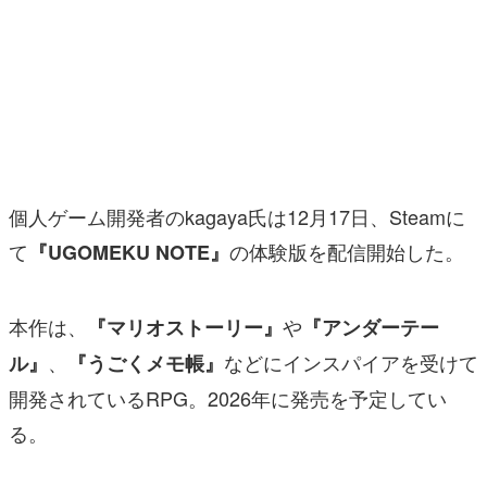
マンガ
女性向け
アプリレビュー
その他
個人ゲーム開発者のkagaya氏は12月17日、Steamに
電ファミニコゲーマーとは？
て
の体験版を配信開始した。
『UGOMEKU NOTE』
運営：株式会社マレ
本作は、
や
『マリオストーリー』
『アンダーテー
、
などにインスパイアを受けて
ル』
『うごくメモ帳』
開発されているRPG。2026年に発売を予定してい
る。