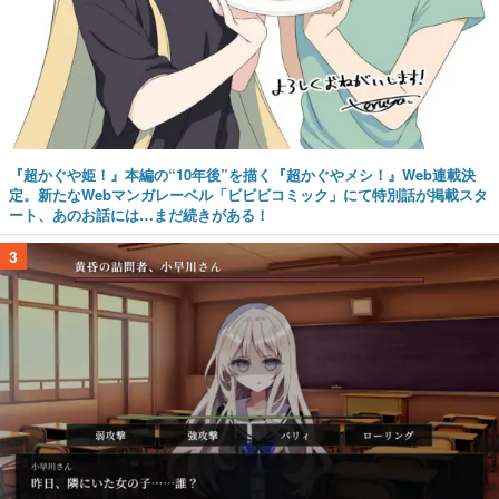
『超かぐや姫！』本編の“10年後”を描く『超かぐやメシ！』Web連載決
定。新たなWebマンガレーベル「ビビビコミック」にて特別話が掲載スタ
ート、あのお話には…まだ続きがある！
3