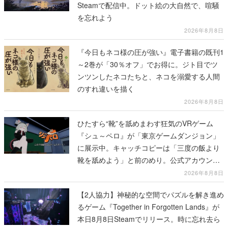
Steamで配信中。ドット絵の大自然で、喧騒
を忘れよう
2026年8月8日
『今日もネコ様の圧が強い』電子書籍の既刊1
～2巻が「30％オフ」でお得に。ジト目でツ
ンツンしたネコたちと、ネコを溺愛する人間
のすれ違いを描く
2026年8月8日
ひたすら“靴”を舐めまわす狂気のVRゲーム
『シュ～ペロ』が「東京ゲームダンジョン」
に展示中。キャッチコピーは「三度の飯より
靴を舐めよう」と前のめり。公式アカウント
も開設され、2026年リリースに向けて開発中
2026年8月8日
【2人協力】神秘的な空間でパズルを解き進め
るゲーム『Together in Forgotten Lands』が
本日8月8日Steamでリリース。時に忘れ去ら