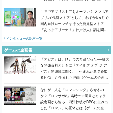
うこだわりをプロデューサーに聞いた
半年でアプリストアをオープン？ スマホア
プリの“代替ストア”として、わずか6ヵ月で
国内向けローンチを行った発見型ストア
『あっぷアリーナ！』仕掛け人に話を聞い
てみた
インタビュー
の記事一覧
ゲームの企画書
『アビス』は、ひとつの奇跡だった──膨大
な開発資料とともに『テイルズ オブ ジ ア
ビス』開発陣に聞く、「生まれた意味を知
るRPG」が生まれた理由【ゲームの企画
書】
なにが、人を「ロマンシング」させるの
か？『ロマサガ2』当時の企画書とキャラ
設定画から迫る、河津秋敏がRPGに生み出
した「ロマン」の正体とは【ゲームの企画