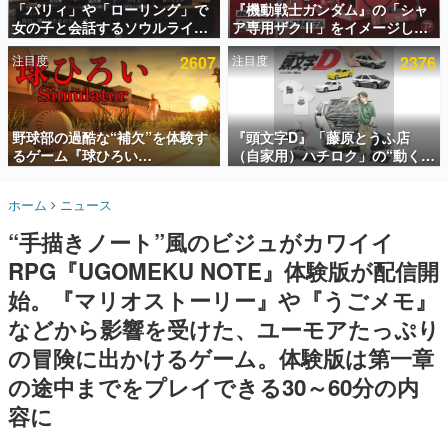
「パリィ」や「ローリング」で
『機動戦士ガンダム』の「シャ
女の子と会話するソウルライク
ア専用ザクⅡ」をイメージした
インタビュー
恋愛ゲーム『小早川さんはソウ
散水ホースリールが予約開始。
注目度
2607
注目度
2376
ルライク』無料公開。返事に失
本体にはシャアのパーソナルマ
連載・特集一覧
敗すると「YOU DIED」
ークやジオン公国軍のエンブレ
ム、型式番号などを配置
殿堂入り記事
SNS拡散数が数千以上！ ページビュー数万以上！ などな
野球部の過酷な“補欠”を体験す
『頭文字D』「藤原とうふ店
ど。多くの人々に読まれた、電ファミ渾身の“殿堂入り”記
るゲーム『球ひろい
（自家用）ハチロク」の“動くテ
事をまとめました。
Simulator』が「1件」のウィッ
ィッシュケース”が買えるポップ
シュリストをもとにチェコ語に
アップショップが開催へ。マン
ゲームの企画書
ホーム
ニュース
対応しSNSで話題に。『キング
ガの舞台である群馬の「イオン
名作ゲームクリエイターの方々に製作時のエピソードをお
聞きし、ヒットする企画（ゲーム）とは何か？を探ってい
ダム・カム』開発元やチェコの
モール高崎」にて、8月11日か
“手描きノート”風のビジュがカワイイ
きます。
プロ野球選手から称賛の声
ら8月20日までの期間限定で開
催予定
RPG『UGOMEKU NOTE』体験版が配信開
赫本
この物語を解いてはいけない。『赫本』は、〈試験問題〉
始。『マリオストーリー』や『うごメモ』
の形をした短編ホラー小説集です。
などから影響を受けた、ユーモアたっぷり
の冒険に出かけるゲーム。体験版は第一章
新世代に訊く
これからのデジタルゲーム市場を担う若きクリエイター達
の途中までをプレイできる30～60分の内
の姿を追い、彼らのルーツと情熱を探っていきます。
容に
ゲーム世代の作家たち
ゲームに多大な影響を受けた作家さんに取材し、ゲームが