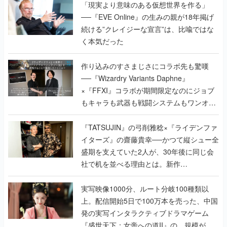
「現実より意味のある仮想世界を作る」
──『EVE Online』の生みの親が18年掲げ
続ける”クレイジーな宣言”は、比喩ではな
く本気だった
作り込みのすさまじさにコラボ先も驚嘆
──『Wizardry Variants Daphne』
×『FFXI』コラボが期間限定なのにジョブ
もキャラも武器も戦闘システムもワンオフ
で作り込まれた理由を両ディレクターに聞
く
『TATSUJIN』の弓削雅稔×『ライデンファ
イターズ』の齋藤貴幸──かつて縦シュー全
盛期を支えていた2人が、30年後に同じ会
社で机を並べる理由とは。新作
『TATSUJIN EXTREME』で初タッグを組
んだレジェンド2人に訊く開発秘話
実写映像1000分、ルート分岐100種類以
上。配信開始5日で100万本を売った、中国
発の実写インタラクティブドラマゲーム
『盛世天下：女帝への道II』の、規模が違