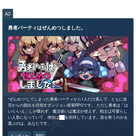
AD
勇者パーティはぜんめつしました。
“ぜんめつ”してしまった勇者パーティから1人だけ選んで、ともに迷
宮からの脱出を目指すダンジョン探索RPGです。 ただし勇者は「は
い/いいえ」しか喋れず、魔法使いは魔法が使えず、戦士は可愛らし
い人形になっていて、僧侶は██を崇拝しています。誰を救うのかを
選ぶのは、あなたです。
インディー
RPG