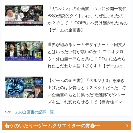
書】
『ガンパレ』の企画書、ついに公開━初代
PSの伝説的タイトルは、なぜ生まれたの
か？そして『LOOP8』へ受け継がれたもの
【ゲームの企画書】
世界が認めるゲームデザイナー・上田文人
とはいったい何が凄いのか？ ヨコオタロ
ウ・外山圭一郎らと共に『ICO』に込めら
れたこだわりを語り尽くす！【ゲームの企
画書】
【ゲームの企画書】『ペルソナ3』を築き
上げたのは反骨心とリスペクトだった。赤
い企画書のもとに集った“愚連隊”がシリー
ズを生まれ変わらせるまで【橋野桂インタ
ビュー】
ゲームの企画書
の記事一覧
若ゲのいたり〜ゲームクリエイターの青春〜