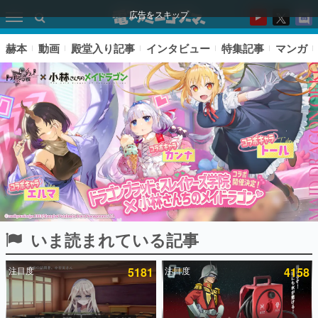
広告をスキップ
赫本
動画
殿堂入り記事
インタビュー
特集記事
マンガ
いま読まれている記事
ピックアップ
注目度
5181
注目度
4158
電ファミのいま読まれている記事ランキング
アプリセール情報