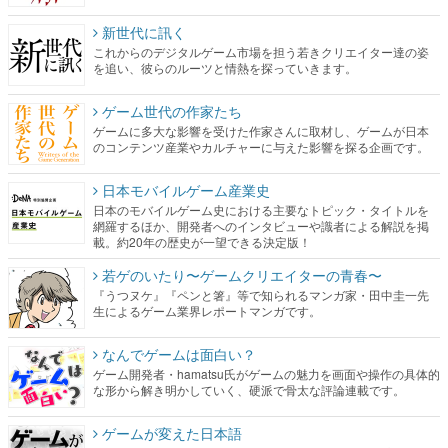
新世代に訊く
これからのデジタルゲーム市場を担う若きクリエイター達の姿
を追い、彼らのルーツと情熱を探っていきます。
ゲーム世代の作家たち
ゲームに多大な影響を受けた作家さんに取材し、ゲームが日本
のコンテンツ産業やカルチャーに与えた影響を探る企画です。
日本モバイルゲーム産業史
日本のモバイルゲーム史における主要なトピック・タイトルを
網羅するほか、開発者へのインタビューや識者による解説を掲
載。約20年の歴史が一望できる決定版！
若ゲのいたり〜ゲームクリエイターの青春〜
『うつヌケ』『ペンと箸』等で知られるマンガ家・田中圭一先
生によるゲーム業界レポートマンガです。
なんでゲームは面白い？
ゲーム開発者・hamatsu氏がゲームの魅力を画面や操作の具体的
な形から解き明かしていく、硬派で骨太な評論連載です。
ゲームが変えた日本語