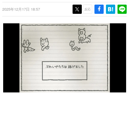
日本のコンテンツ産業やカルチャーに与えた影響を探る企
2025年12月17日 18:57
画です。
反応
日本モバイルゲーム産業史
日本のモバイルゲーム史における主要なトピック・タイト
ルを網羅するほか、開発者へのインタビューや識者による
解説を掲載。約20年の歴史が一望できる決定版！
若ゲのいたり〜ゲームクリエイターの青春〜
『うつヌケ』『ペンと箸』等で知られるマンガ家・田中圭
一先生によるゲーム業界レポートマンガです。
なんでゲームは面白い？
ゲーム開発者・hamatsu氏がゲームの魅力を画面や操作の
具体的な形から解き明かしていく、硬派で骨太な評論連載
です。
ゲームが変えた日本語
「経験値」「裏技」「ラスボス」… ゲームにまつわる言葉
の起源や用法の変遷を、コンピューター文化史研究家・タ
イニーP氏が徹底調査。
カテゴリ
特集記事