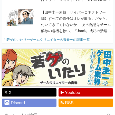
に行って、より理解を深めよう【PR】
【田中圭一連載：サイバーコネクトツー
編】すべての責任はオレが取る。だから、
付いてきてくれないか──男の熱意はチーム
解散の危機を救い、『.hack』成功の活路を
開く。業界の快男児・松山 洋に流れる血は
若ゲのいたり〜ゲームクリエイターの青春〜
の記事一覧
『少年ジャンプ』色だった【若ゲのいた
り】
X
Youtube
Discord
RSS