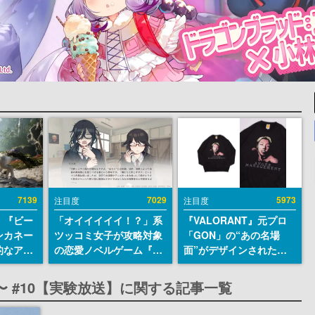
7139
7029
5973
注目度
注目度
、『ビー
「オイイイイイ！？」系
『VALORANT』元プロ
ンカネー
ツッコミ女子が攻略対象
「GON」の“あの名場
的なアプ
の恋愛ノベルゲーム『美
面”がデザインされた新
ユーザー
術部カノジョ』Steamス
作グッズが本日8月5日よ
摯に受け
トアページが公開。「お
り期間限定で発売。Tシ
P!!!〜 #10【実験放送】に関する記事一覧
修正パッ
前らーそろそろ自重しろ
ャツやコインケース、ア
内に配信
ー？＾＾」暗黒微笑の夢
クキーなどが全品受注生