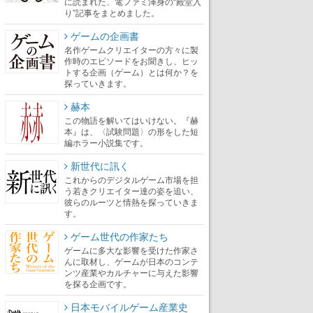
に読まれた、電ファミ渾身の“殿堂入
り”記事をまとめました。
ゲームの企画書
名作ゲームクリエイターの方々に製
作時のエピソードをお聞きし、ヒッ
トする企画（ゲーム）とは何か？を
探っていきます。
赫本
この物語を解いてはいけない。『赫
本』は、〈試験問題〉の形をした短
編ホラー小説集です。
新世代に訊く
これからのデジタルゲーム市場を担
う若きクリエイター達の姿を追い、
彼らのルーツと情熱を探っていきま
す。
ゲーム世代の作家たち
ゲームに多大な影響を受けた作家さ
んに取材し、ゲームが日本のコンテ
ンツ産業やカルチャーに与えた影響
を探る企画です。
日本モバイルゲーム産業史