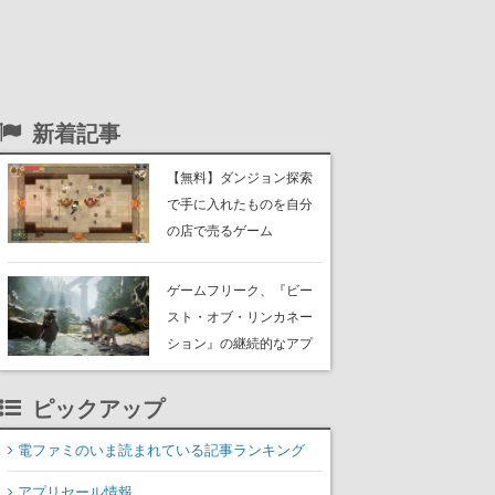
新着記事
【無料】ダンジョン探索
で手に入れたものを自分
の店で売るゲーム
『Moonlighter』がSteam
にて無料配布中！続編
ゲームフリーク、『ビー
『Moonlighter 2』の9月2
スト・オブ・リンカネー
日正式リリースを記念し
ション』の継続的なアプ
たキャンペーン
デ方針を表明。ユーザー
からの意見を真摯に受け
ピックアップ
止めて対応へ。修正パッ
チは約1週間以内に配信さ
電ファミのいま読まれている記事ランキング
れる予定
アプリセール情報