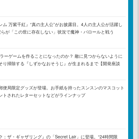
レム 万紫千紅』“真の主人公”がお披露目。4人の主人公が活躍し
彼らが「この世に存在しない」状況で魔神・バロールと戦う
がホラーゲームを作ることになったのか？ 敵に見つからないように
そり掃除する『しずかなおそうじ』が生まれるまで【開発座談
郵便局限定グッズが登場。お手紙を持ったスンスンのマスコット
ントされたレターセットなどがラインナップ
ザ・ギャザリング』の「Secret Lair」に登場。“24時間限