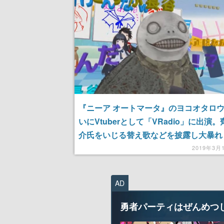
記念したキャンペーン
される予定
『ニーア オートマータ』のヨコオタロ
いにVtuberとして「VRadio」に出演
介氏をいじる替え歌などを披露し大暴れ
2019年3月
AD
勇者パーティはぜんめつ