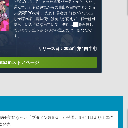
“ぜんめつ”してしまった勇者パーティから1人だけ
選んで、ともに迷宮からの脱出を目指すダンジョ
ン探索RPGです。 ただし勇者は「はい/いいえ」
しか喋れず、魔法使いは魔法が使えず、戦士は可
愛らしい人形になっていて、僧侶は██を崇拝し
ています。誰を救うのかを選ぶのは、あなたで
す。
リリース日：2026年第4四半期
Steamストアページ
約4倍”になった「ブタメン超BIG」が登場。8月11日より全国の
次発売