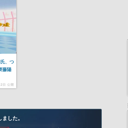
女子や、萌え声不思議ち
産で登場、過去に発売し
ゃん女子と青春を謳歌
たグッズの再販も
ウ氏、つ
。齊藤陽
12日 公開
しました。