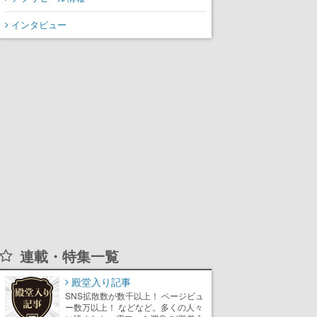
インタビュー
連載・特集一覧
殿堂入り記事
SNS拡散数が数千以上！ ページビュ
ー数万以上！ などなど。多くの人々