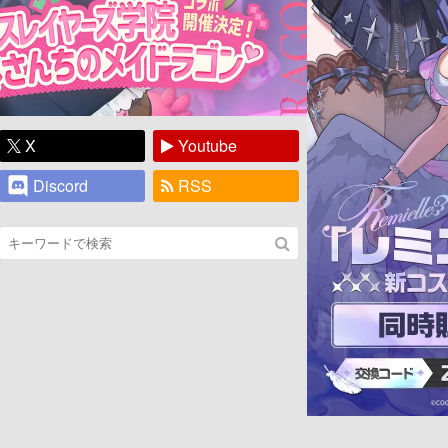
X
Youtube
Discord
RSS