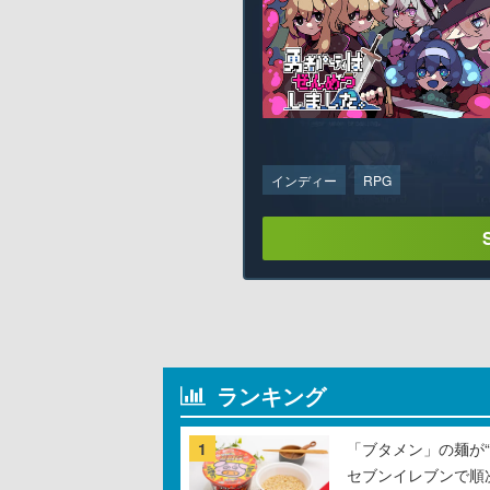
インディー
RPG
ランキング
1
「ブタメン」の麺が“
セブンイレブンで順