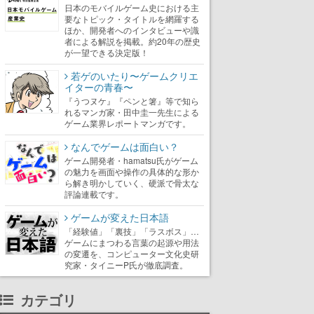
日本のモバイルゲーム史における主
要なトピック・タイトルを網羅する
ほか、開発者へのインタビューや識
者による解説を掲載。約20年の歴史
が一望できる決定版！
若ゲのいたり〜ゲームクリエ
イターの青春〜
『うつヌケ』『ペンと箸』等で知ら
れるマンガ家・田中圭一先生による
ゲーム業界レポートマンガです。
なんでゲームは面白い？
ゲーム開発者・hamatsu氏がゲーム
の魅力を画面や操作の具体的な形か
ら解き明かしていく、硬派で骨太な
評論連載です。
ゲームが変えた日本語
「経験値」「裏技」「ラスボス」…
ゲームにまつわる言葉の起源や用法
の変遷を、コンピューター文化史研
究家・タイニーP氏が徹底調査。
カテゴリ