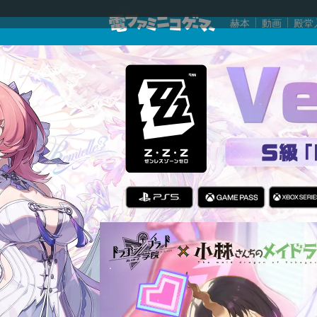
赫本
動画
殿堂