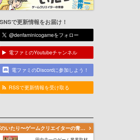
SNSで更新情報をお届け！
@denfaminicogameをフォロー
電ファミのYoutubeチャンネル
電ファミのDiscordに参加しよう！
RSSで更新情報を受け取る
若ゲのいたり〜ゲームクリエイターの青春〜
田中圭一のゲーム業界取材