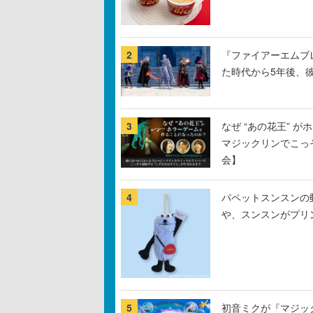
2
『ファイアーエムブ
た時代から5年後、
3
なぜ “あの花王” 
マジックリンでこっ
会】
4
パペットスンスンの
や、スンスンがプリ
5
初音ミクが『マジック：