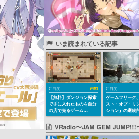
いま読まれている記事
9493
注目度
注目度
【無料】ダンジョン探索
ゲームフリーク
で手に入れたものを自分
スト・オブ・リ
の店で売るゲーム
ション』の継続
『Moonlighter』が
デ方針を表明。
Steamにて無料配布中！
からの意見を真
VRadio〜JAM GEM JUM
続編『Moonlighter 2』
止めて対応へ。
の9月2日正式リリースを
チは約1週間以