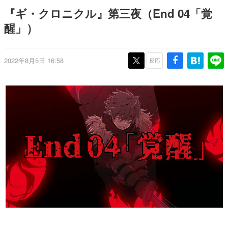
日本のコンテンツ産業やカルチャーに与えた影響を探る企
『ギ・クロニクル』第三夜（End 04「覚
画です。
醒」）
日本モバイルゲーム産業史
日本のモバイルゲーム史における主要なトピック・タイト
ルを網羅するほか、開発者へのインタビューや識者による
解説を掲載。約20年の歴史が一望できる決定版！
2022年8月5日 16:58
反応
若ゲのいたり〜ゲームクリエイターの青春〜
『うつヌケ』『ペンと箸』等で知られるマンガ家・田中圭
一先生によるゲーム業界レポートマンガです。
なんでゲームは面白い？
ゲーム開発者・hamatsu氏がゲームの魅力を画面や操作の
具体的な形から解き明かしていく、硬派で骨太な評論連載
です。
ゲームが変えた日本語
「経験値」「裏技」「ラスボス」… ゲームにまつわる言葉
の起源や用法の変遷を、コンピューター文化史研究家・タ
イニーP氏が徹底調査。
カテゴリ
特集記事