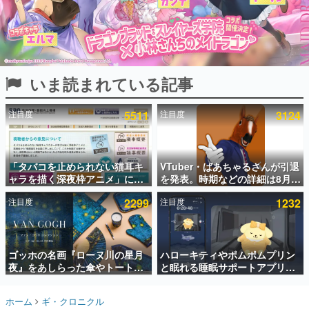
インタビュー
連載・特集一覧
殿堂入り記事
いま読まれている記事
SNS拡散数が数千以上！ ページビュー数万以上！ などな
ど。多くの人々に読まれた、電ファミ渾身の“殿堂入り”記
事をまとめました。
注目度
5511
注目度
3124
ゲームの企画書
名作ゲームクリエイターの方々に製作時のエピソードをお
聞きし、ヒットする企画（ゲーム）とは何か？を探ってい
「タバコを止められない猫耳キ
VTuber・ばあちゃるさんが引退
きます。
ャラを描く深夜枠アニメ」に視
を発表。時期などの詳細は8月9
赫本
聴者の一部から批判意見。違法
日15時からの配信で説明
この物語を解いてはいけない。『赫本』は、〈試験問題〉
注目度
2299
注目度
1232
薬物の使用と思しき描写も含め
の形をした短編ホラー小説集です。
て、BPOが議論を交わす
新世代に訊く
ゴッホの名画『ローヌ川の星月
ハローキティやポムポムプリン
これからのデジタルゲーム市場を担う若きクリエイター達
の姿を追い、彼らのルーツと情熱を探っていきます。
夜』をあしらった傘やトートバ
と眠れる睡眠サポートアプリ
ッグなどが登場。8月7日21時よ
『ゆめたび』が配信中。キャラ
り2日間限定で予約販売
ごとのASMRや目覚ましアラー
ゲーム世代の作家たち
ホーム
ギ・クロニクル
ムも搭載
ゲームに多大な影響を受けた作家さんに取材し、ゲームが