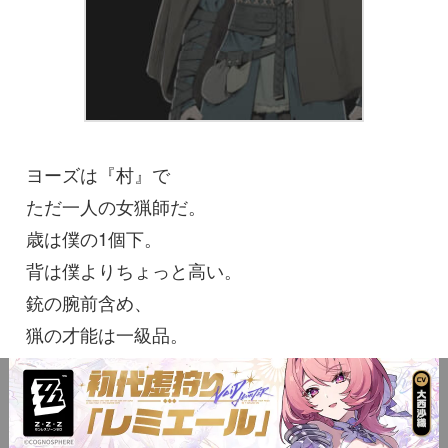
ヨーズは『村』で
ただ一人の女猟師だ。
歳は僕の1個下。
背は僕よりちょっと高い。
銃の腕前含め、
猟の才能は一級品。
猟師は寡黙なものだけど、
ヨーズはその程度がひどい。