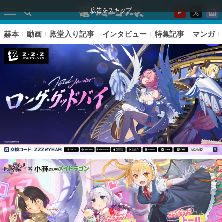
広告をスキップ
赫本
動画
殿堂入り記事
インタビュー
特集記事
マンガ
ピックアップ
電ファミのいま読まれている記事ランキング
アプリセール情報