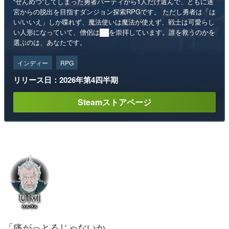
“ぜんめつ”してしまった勇者パーティから1人だけ選んで、ともに迷
宮からの脱出を目指すダンジョン探索RPGです。 ただし勇者は「は
い/いいえ」しか喋れず、魔法使いは魔法が使えず、戦士は可愛らし
い人形になっていて、僧侶は██を崇拝しています。誰を救うのかを
選ぶのは、あなたです。
インディー
RPG
リリース日：2026年第4四半期
Steamストアページ
「痛がっとるじゃないか