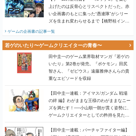
上げたのは反骨心とリスペクトだった。赤
い企画書のもとに集った“愚連隊”がシリー
ズを生まれ変わらせるまで【橋野桂インタ
ビュー】
ゲームの企画書
の記事一覧
若ゲのいたり〜ゲームクリエイターの青春〜
田中圭一のゲーム業界取材マンガ『若ゲの
いたり』第2巻が発売。『ポケモン』田尻
智さん、『ゼビウス』遠藤雅伸さんらの貴
重なエピソードを収録
【田中圭一連載：アイマス/ガンダム 戦場
の絆 編】わがままな王様のわがままなニー
ズを満たす！──小山順一朗が貫く姿勢に、
ゲームクリエイターとしての矜持を見た
【若ゲのいたり最終回】
【田中圭一連載：バーチャファイター編】