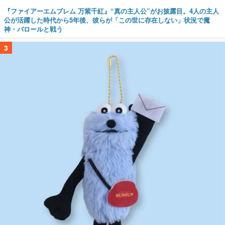
『ファイアーエムブレム 万紫千紅』“真の主人公”がお披露目。4人の主人
公が活躍した時代から5年後、彼らが「この世に存在しない」状況で魔
神・バロールと戦う
3