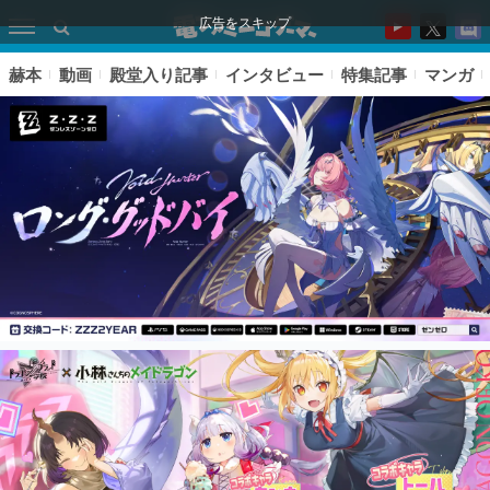
広告をスキップ
赫本
動画
殿堂入り記事
インタビュー
特集記事
マンガ
ピックアップ
電ファミのいま読まれている記事ランキング
アプリセール情報