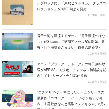
ルブロックに。「東映ヒストリカル グッズコ
レクション」が8月下旬より発売
2026年8月6日
電子の海を漂流するゲーム『電子漂流のはな
し』がSteamにて早期アクセス配信開始。共
有された海域をさまよい、自分の島を築く
2026年8月6日
アニメ『ブラック・ジャック』の毎日無料放
送がABEMAにて決定。チャンネル初開設を記
念して4シリーズ・全94話が放送
2026年8月6日
“ニチアサ”をテーマにしたゲームシリーズの
最新作『ココロクローバー ムゲン編』が発
表。主題歌はなんと高取ヒデアキさん。8月7