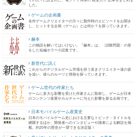
した。
ゲームの企画書
名作ゲームクリエイターの方々に製作時のエピソードをお聞き
し、ヒットする企画（ゲーム）とは何か？を探っていきます。
赫本
この物語を解いてはいけない。『赫本』は、〈試験問題〉の形
をした短編ホラー小説集です。
新世代に訊く
これからのデジタルゲーム市場を担う若きクリエイター達の姿
を追い、彼らのルーツと情熱を探っていきます。
ゲーム世代の作家たち
ゲームに多大な影響を受けた作家さんに取材し、ゲームが日本
のコンテンツ産業やカルチャーに与えた影響を探る企画です。
日本モバイルゲーム産業史
日本のモバイルゲーム史における主要なトピック・タイトルを
網羅するほか、開発者へのインタビューや識者による解説を掲
載。約20年の歴史が一望できる決定版！