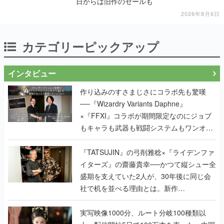
日からは旧作のセールも
2026年8月6日
カテゴリーピックアップ
インタビュー
作り込みのすさまじさにコラボ先も驚嘆
──『Wizardry Variants Daphne』
×『FFXI』コラボが期間限定なのにジョブ
もキャラも武器も戦闘システムもワンオフ
で作り込まれた理由を両ディレクターに聞
く
『TATSUJIN』の弓削雅稔×『ライデンファ
イターズ』の齋藤貴幸──かつて縦シュー全
盛期を支えていた2人が、30年後に同じ会
社で机を並べる理由とは。新作
『TATSUJIN EXTREME』で初タッグを組
んだレジェンド2人に訊く開発秘話
実写映像1000分、ルート分岐100種類以