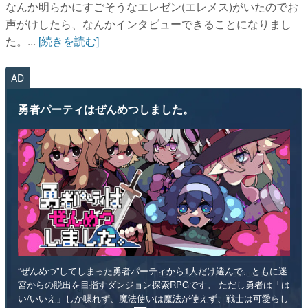
なんか明らかにすごそうなエレゼン(エレメス)がいたのでお
声がけしたら、なんかインタビューできることになりまし
た。...
[続きを読む]
AD
勇者パーティはぜんめつしました。
“ぜんめつ”してしまった勇者パーティから1人だけ選んで、ともに迷
宮からの脱出を目指すダンジョン探索RPGです。 ただし勇者は「は
い/いいえ」しか喋れず、魔法使いは魔法が使えず、戦士は可愛らし