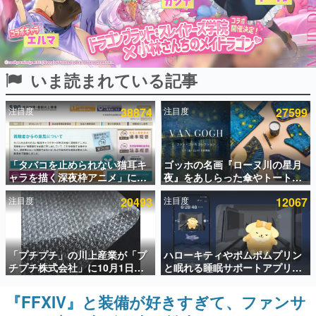
インタビュー
連載・特集一覧
いま読まれている記事
殿堂入り記事
SNS拡散数が数千以上！ ページビュー数万以上！ などな
ど。多くの人々に読まれた、電ファミ渾身の“殿堂入り”記
注目度
38874
注目度
27599
事をまとめました。
ゲームの企画書
名作ゲームクリエイターの方々に製作時のエピソードをお
聞きし、ヒットする企画（ゲーム）とは何か？を探ってい
「タバコを止められない猫耳キ
ゴッホの名画『ローヌ川の星月
きます。
ャラを描く深夜枠アニメ」に視
夜』をあしらった傘やトートバ
聴者の一部から批判意見。違法
ッグなどが登場。8月7日21時よ
赫本
注目度
20493
注目度
12067
薬物の使用と思わしき描写も含
り2日間限定で予約販売
この物語を解いてはいけない。『赫本』は、〈試験問題〉
めて、BPOが議論を交わす
の形をした短編ホラー小説集です。
新世代に訊く
「プチプチ」の川上産業が「プ
ハローキティやポムポムプリン
これからのデジタルゲーム市場を担う若きクリエイター達
チプチ株式会社」に10月1日よ
と眠れる睡眠サポートアプリ
の姿を追い、彼らのルーツと情熱を探っていきます。
り社名変更へ。創業58年で初め
『ゆめたび』が配信中。キャラ
ての変更で、“プチッ”と鳴るお
ごとのASMRや目覚ましアラー
『FFXIV』と装備が好きすぎて、ファンサ
ゲーム世代の作家たち
なじみの緩衝材が会社の名前に
ムも搭載
ゲームに多大な影響を受けた作家さんに取材し、ゲームが