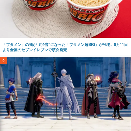
「ブタメン」の麺が“約4倍”になった「ブタメン超BIG」が登場。8月11日
より全国のセブンイレブンで順次発売
2