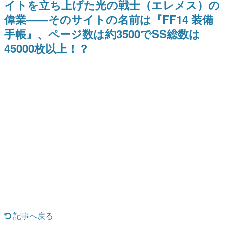
イトを立ち上げた光の戦士（エレメス）の
日本のコンテンツ産業やカルチャーに与えた影響を探る企
偉業――そのサイトの名前は『FF14 装備
画です。
手帳』、ページ数は約3500でSS総数は
日本モバイルゲーム産業史
日本のモバイルゲーム史における主要なトピック・タイト
45000枚以上！？
ルを網羅するほか、開発者へのインタビューや識者による
解説を掲載。約20年の歴史が一望できる決定版！
若ゲのいたり〜ゲームクリエイターの青春〜
『うつヌケ』『ペンと箸』等で知られるマンガ家・田中圭
一先生によるゲーム業界レポートマンガです。
なんでゲームは面白い？
ゲーム開発者・hamatsu氏がゲームの魅力を画面や操作の
具体的な形から解き明かしていく、硬派で骨太な評論連載
です。
ゲームが変えた日本語
「経験値」「裏技」「ラスボス」… ゲームにまつわる言葉
の起源や用法の変遷を、コンピューター文化史研究家・タ
イニーP氏が徹底調査。
カテゴリ
記事へ戻る
特集記事