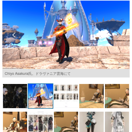
マンガ
女性向け
アプリレビュー
その他
電ファミニコゲーマーとは？
2 / 55
運営：株式会社マレ
Chiyo Asakura氏。ドラヴァニア雲海にて