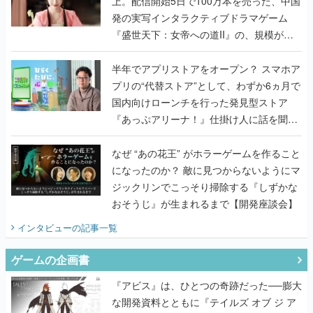
上。配信開始5日で100万本を売った、中国
発の実写インタラクティブドラマゲーム
『盛世天下：女帝への道II』の、規模が違
うこだわりをプロデューサーに聞いた
半年でアプリストアをオープン？ スマホア
プリの“代替ストア”として、わずか6ヵ月で
国内向けローンチを行った発見型ストア
『あっぷアリーナ！』仕掛け人に話を聞い
てみた
なぜ “あの花王” がホラーゲームを作ること
になったのか？ 敵に見つからないようにマ
ジックリンでこっそり掃除する『しずかな
おそうじ』が生まれるまで【開発座談会】
インタビュー
の記事一覧
ゲームの企画書
『アビス』は、ひとつの奇跡だった──膨大
な開発資料とともに『テイルズ オブ ジ ア