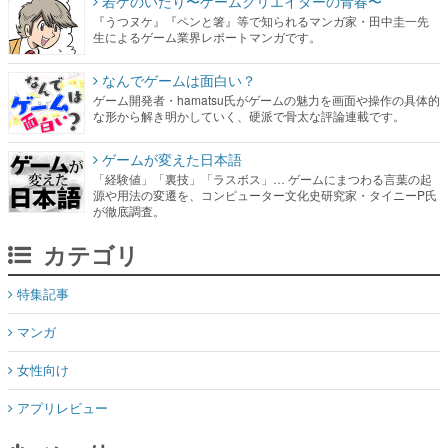
若ゲのいたり〜ゲームクリエイターの青春〜
『うつヌケ』『ペンと箸』等で知られるマンガ家・田中圭一先
生によるゲーム業界レポートマンガです。
なんでゲームは面白い？
ゲーム開発者・hamatsu氏がゲームの魅力を画面や操作の具体的
な形から解き明かしていく、硬派で骨太な評論連載です。
ゲームが変えた日本語
「経験値」「裏技」「ラスボス」… ゲームにまつわる言葉の起
源や用法の変遷を、コンピューター文化史研究家・タイニーP氏
が徹底調査。
カテゴリ
特集記事
マンガ
女性向け
アプリレビュー