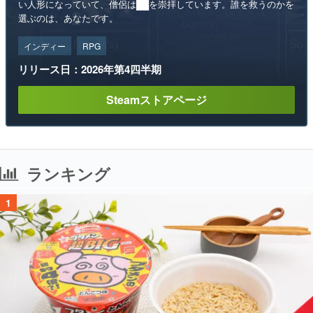
い人形になっていて、僧侶は██を崇拝しています。誰を救うのかを
選ぶのは、あなたです。
インディー
RPG
リリース日：2026年第4四半期
Steamストアページ
ランキング
1