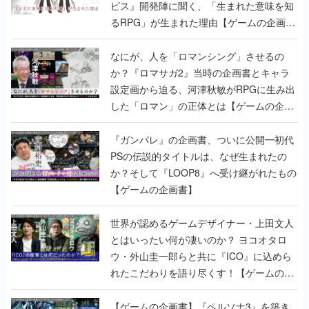
ビス』開発陣に聞く、「生まれた意味を知
るRPG」が生まれた理由【ゲームの企画
書】
なにが、人を「ロマンシング」させるの
か？『ロマサガ2』当時の企画書とキャラ
設定画から迫る、河津秋敏がRPGに生み出
した「ロマン」の正体とは【ゲームの企画
書】
『ガンパレ』の企画書、ついに公開━初代
PSの伝説的タイトルは、なぜ生まれたの
か？そして『LOOP8』へ受け継がれたもの
【ゲームの企画書】
世界が認めるゲームデザイナー・上田文人
とはいったい何が凄いのか？ ヨコオタロ
ウ・外山圭一郎らと共に『ICO』に込めら
れたこだわりを語り尽くす！【ゲームの企
画書】
【ゲームの企画書】『ペルソナ3』を築き