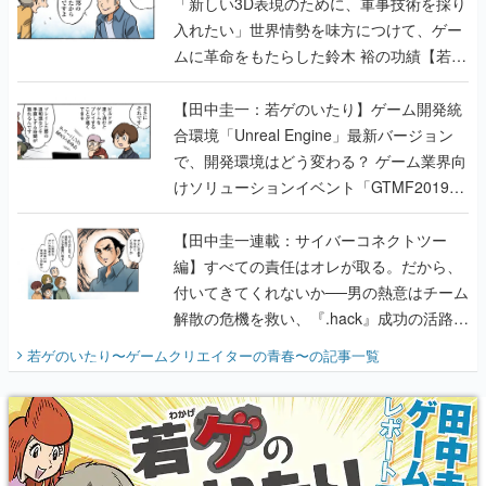
「新しい3D表現のために、軍事技術を採り
入れたい」世界情勢を味方につけて、ゲー
ムに革命をもたらした鈴木 裕の功績【若ゲ
のいたり】
【田中圭一：若ゲのいたり】ゲーム開発統
合環境「Unreal Engine」最新バージョン
で、開発環境はどう変わる？ ゲーム業界向
けソリューションイベント「GTMF2019」
に行って、より理解を深めよう【PR】
【田中圭一連載：サイバーコネクトツー
編】すべての責任はオレが取る。だから、
付いてきてくれないか──男の熱意はチーム
解散の危機を救い、『.hack』成功の活路を
開く。業界の快男児・松山 洋に流れる血は
若ゲのいたり〜ゲームクリエイターの青春〜
の記事一覧
『少年ジャンプ』色だった【若ゲのいた
り】