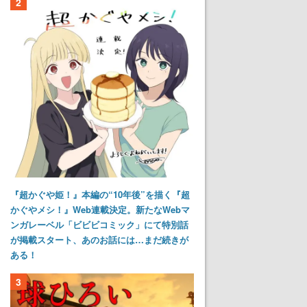
2
『超かぐや姫！』本編の“10年後”を描く『超
かぐやメシ！』Web連載決定。新たなWebマ
ンガレーベル「ビビビコミック」にて特別話
が掲載スタート、あのお話には…まだ続きが
ある！
3