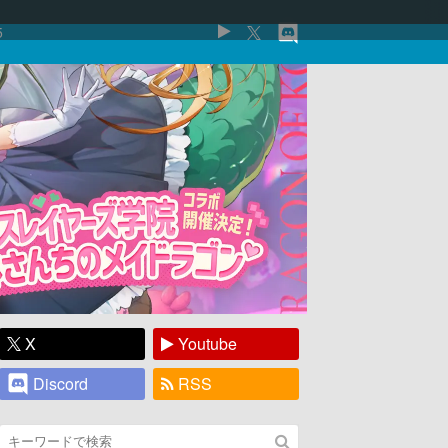
5
X
Youtube
Discord
RSS