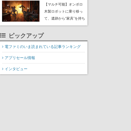
や大きな貝も
【マルチ可能】オンボロ
木製ロボットに乗り移っ
て、遺跡から“家具”を持ち
帰るホラーアクションゲ
ーム『GRAIN ROT』が本
ピックアップ
日8月8日Steamにて発
売。迫る“腐敗”から逃げ延
電ファミのいま読まれている記事ランキング
び、持ち帰った家具で基
アプリセール情報
地を再建
インタビュー