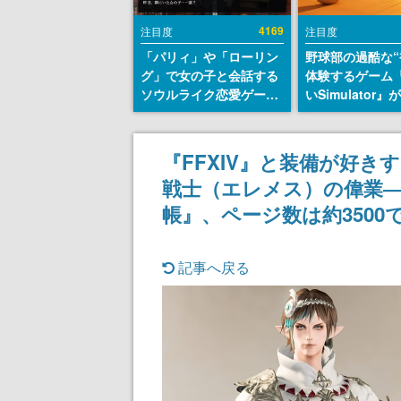
4169
注目度
注目度
「パリィ」や「ローリン
野球部の過酷な“
グ」で女の子と会話する
体験するゲーム
ソウルライク恋愛ゲーム
いSimulator
『小早川さんはソウルラ
のウィッシュリ
イク』無料公開。返事に
とにチェコ語に
失敗すると「YOU
SNSで話題に。
『FFXIV』と装備が好
DIED」
ダム・カム』開
戦士（エレメス）の偉業―
ェコのプロ野球
称賛の声
帳』、ページ数は約3500で
記事へ戻る