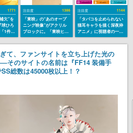
1771
1386
1144
注目度
注目度
補欠”を
「東映」の“あのオープ
「タバコを止められない
『球ひろ
ニング映像”がアクリル
猫耳キャラを描く深夜枠
』が「1件」
ブロックに。「東映ヒス
アニメ」に視聴者の一部
ストをも
トリカル グッズコレクシ
から批判意見。違法薬物
対応し
ョン」が8月下旬より発
の使用と思しき描写も含
『キング
売
めて、BPOが議論を交わ
きすぎて、ファンサイトを立ち上げた光の
発元やチ
す
―そのサイトの名前は『FF14 装備手
選手から
SS総数は45000枚以上！？