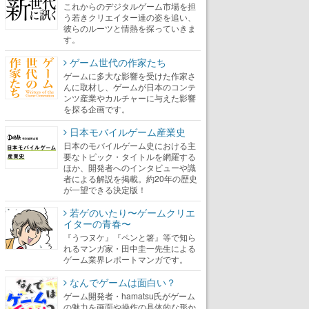
これからのデジタルゲーム市場を担
う若きクリエイター達の姿を追い、
彼らのルーツと情熱を探っていきま
す。
ゲーム世代の作家たち
ゲームに多大な影響を受けた作家さ
んに取材し、ゲームが日本のコンテ
ンツ産業やカルチャーに与えた影響
を探る企画です。
日本モバイルゲーム産業史
日本のモバイルゲーム史における主
要なトピック・タイトルを網羅する
ほか、開発者へのインタビューや識
者による解説を掲載。約20年の歴史
が一望できる決定版！
若ゲのいたり〜ゲームクリエ
イターの青春〜
『うつヌケ』『ペンと箸』等で知ら
れるマンガ家・田中圭一先生による
ゲーム業界レポートマンガです。
なんでゲームは面白い？
ゲーム開発者・hamatsu氏がゲーム
の魅力を画面や操作の具体的な形か