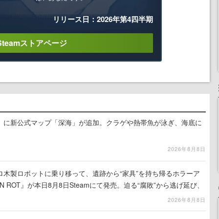
リリース日：2026年第4四半期
Steamストアページ
』に新公式マップ「深海」が追加。クラゲや熱帯魚が泳ぎ、海底に
2026年8月8日
ロ木製ロボットに乗り移って、遺跡から“家具”を持ち帰るホラーア
N ROT』が本日8月8日Steamにて発売。迫る“腐敗”から逃げ延び、
を再建
2026年8月8日