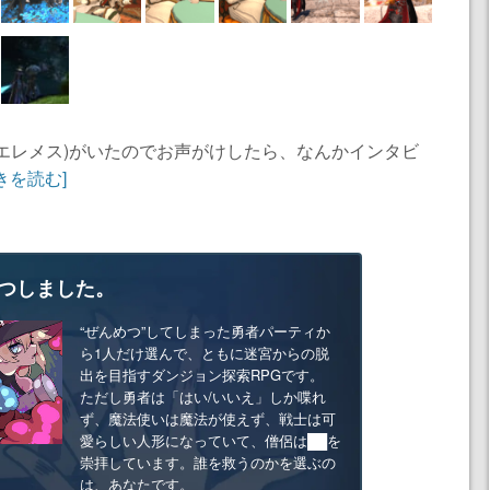
エレメス)がいたのでお声がけしたら、なんかインタビ
きを読む]
つしました。
“ぜんめつ”してしまった勇者パーティか
ら1人だけ選んで、ともに迷宮からの脱
出を目指すダンジョン探索RPGです。
ただし勇者は「はい/いいえ」しか喋れ
ず、魔法使いは魔法が使えず、戦士は可
愛らしい人形になっていて、僧侶は██を
崇拝しています。誰を救うのかを選ぶの
は、あなたです。