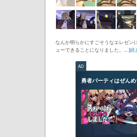
なんか明らかにすごそうなエレゼン(
ューできることになりました。...
[続
AD
勇者パーティはぜんめ