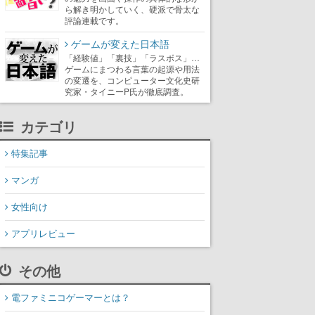
ら解き明かしていく、硬派で骨太な
評論連載です。
ゲームが変えた日本語
「経験値」「裏技」「ラスボス」…
ゲームにまつわる言葉の起源や用法
の変遷を、コンピューター文化史研
究家・タイニーP氏が徹底調査。
カテゴリ
特集記事
マンガ
女性向け
アプリレビュー
その他
電ファミニコゲーマーとは？