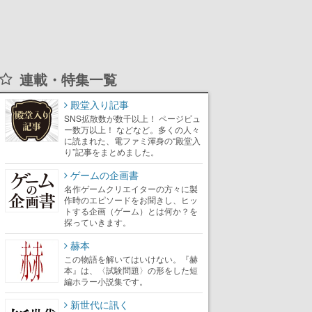
連載・特集一覧
殿堂入り記事
SNS拡散数が数千以上！ ページビュ
ー数万以上！ などなど。多くの人々
に読まれた、電ファミ渾身の“殿堂入
り”記事をまとめました。
ゲームの企画書
名作ゲームクリエイターの方々に製
作時のエピソードをお聞きし、ヒッ
トする企画（ゲーム）とは何か？を
探っていきます。
赫本
この物語を解いてはいけない。『赫
本』は、〈試験問題〉の形をした短
編ホラー小説集です。
新世代に訊く