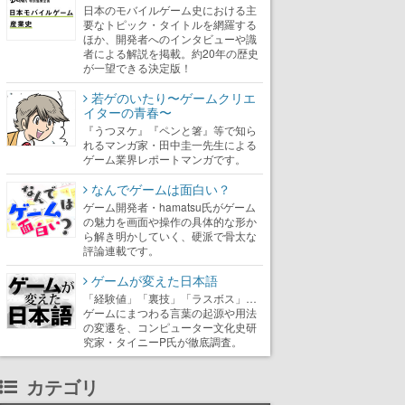
日本のモバイルゲーム史における主
要なトピック・タイトルを網羅する
ほか、開発者へのインタビューや識
者による解説を掲載。約20年の歴史
が一望できる決定版！
若ゲのいたり〜ゲームクリエ
イターの青春〜
『うつヌケ』『ペンと箸』等で知ら
れるマンガ家・田中圭一先生による
ゲーム業界レポートマンガです。
なんでゲームは面白い？
ゲーム開発者・hamatsu氏がゲーム
の魅力を画面や操作の具体的な形か
ら解き明かしていく、硬派で骨太な
評論連載です。
ゲームが変えた日本語
「経験値」「裏技」「ラスボス」…
ゲームにまつわる言葉の起源や用法
の変遷を、コンピューター文化史研
究家・タイニーP氏が徹底調査。
カテゴリ