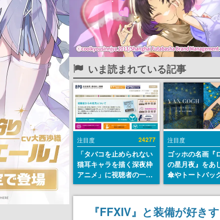
いま読まれている記事
24277
注目度
注目度
「タバコを止められない
ゴッホの名画『
猫耳キャラを描く深夜枠
の星月夜』をあ
アニメ」に視聴者の一部
傘やトートバッ
から批判意見。違法薬物
登場。8月7日21
の使用と思しき描写も含
日間限定で予約
めて、BPOが議論を交わ
『FFXIV』と装備が好
す