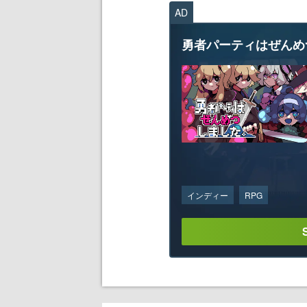
AD
勇者パーティはぜんめ
インディー
RPG