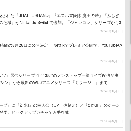
売された『SHATTERHAND』『エスパ冒険隊 魔王の砦』『ふしぎ
危機』がNintendo Switchで復刻。「ジャレコレ」シリーズから3
2026年8月6日
間の8月28日に公開決定！ Netflixでプレミア公開後、YouTubeや
2026年8月6日
ツ』歴代シリーズ“全413話”のノンストップ一挙ライブ配信が決
バシン』から最新のWEBアニメシリーズ『ミラージュ』まで
2026年8月6日
ープ』に『幻水I』の主人公（CV：佐藤元）と『幻水III』のジーン
が登場。ピックアップガチャで入手可能
2026年8月6日