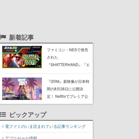
新着記事
ファミコン・NESで発売
された
『SHATTERHAND』『エ
スパ冒険隊 魔王の砦』
『ふしぎなブロビー ブロ
『GTA6』新映像が日本時
バニアの危機』が
間の8月28日に公開決
Nintendo Switchで復刻。
定！ Netflixでプレミア公
「ジャレコレ」シリーズ
開後、YouTubeや公式サ
から3作が発売予定
イトでも公開へ
ピックアップ
電ファミのいま読まれている記事ランキング
アプリセール情報