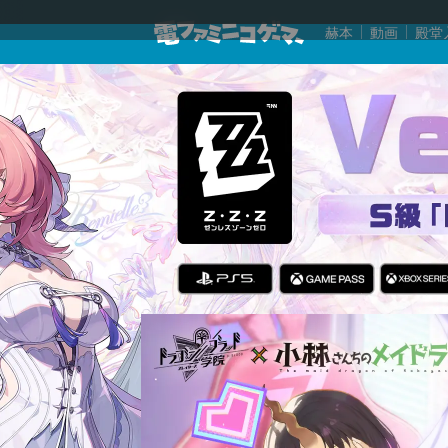
赫本
動画
殿堂