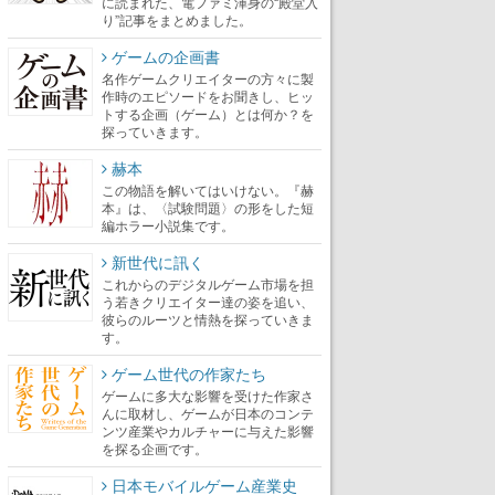
に読まれた、電ファミ渾身の“殿堂入
り”記事をまとめました。
ゲームの企画書
名作ゲームクリエイターの方々に製
作時のエピソードをお聞きし、ヒッ
トする企画（ゲーム）とは何か？を
探っていきます。
赫本
この物語を解いてはいけない。『赫
本』は、〈試験問題〉の形をした短
編ホラー小説集です。
新世代に訊く
これからのデジタルゲーム市場を担
う若きクリエイター達の姿を追い、
彼らのルーツと情熱を探っていきま
す。
ゲーム世代の作家たち
ゲームに多大な影響を受けた作家さ
んに取材し、ゲームが日本のコンテ
ンツ産業やカルチャーに与えた影響
を探る企画です。
日本モバイルゲーム産業史