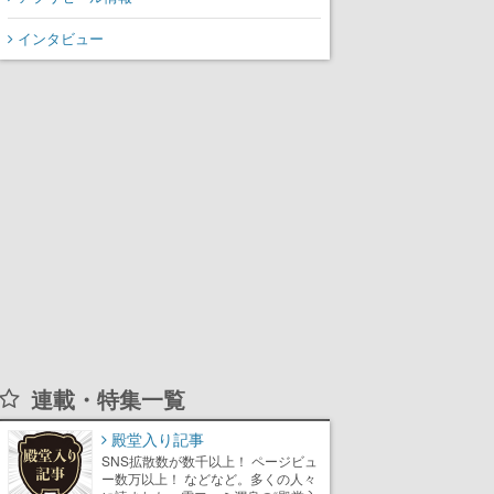
インタビュー
連載・特集一覧
殿堂入り記事
SNS拡散数が数千以上！ ページビュ
ー数万以上！ などなど。多くの人々