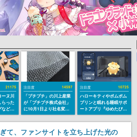
21175
14597
10725
注目度
注目度
ローヌ川
「プチプチ」の川上産業
ハローキティやポムポム
しらった
が「プチプチ株式会社」
プリンと眠れる睡眠サポ
グなどが
に10月1日より社名変更
ートアプリ『ゆめたび』
時より2
へ。創業58年で初めての
が配信中。キャラごとの
販売
変更で、“プチッ”と鳴る
ASMRや目覚ましアラー
おなじみの緩衝材が会社
ムも搭載
きすぎて、ファンサイトを立ち上げた光の
の名前に