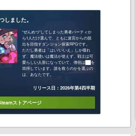
つしました。
“ぜんめつ”してしまった勇者パーティか
ら1人だけ選んで、ともに迷宮からの脱
出を目指すダンジョン探索RPGです。
ただし勇者は「はい/いいえ」しか喋れ
ず、魔法使いは魔法が使えず、戦士は可
愛らしい人形になっていて、僧侶は██を
崇拝しています。誰を救うのかを選ぶの
は、あなたです。
リリース日：2026年第4四半期
Steamストアページ