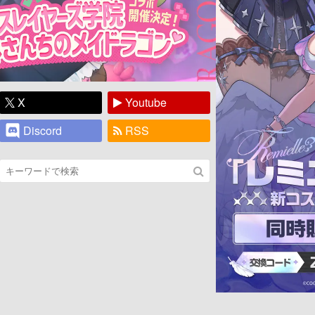
X
Youtube
Discord
RSS