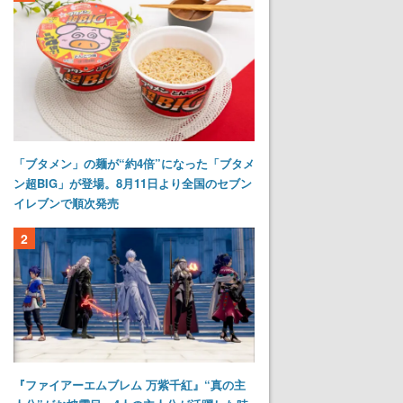
「ブタメン」の麺が“約4倍”になった「ブタメ
ン超BIG」が登場。8月11日より全国のセブン
イレブンで順次発売
2
『ファイアーエムブレム 万紫千紅』“真の主