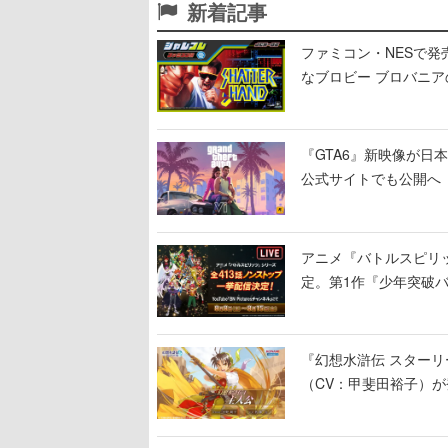
新着記事
ファミコン・NESで発
なブロビー ブロバニアの
作が発売予定
『GTA6』新映像が日本時
公式サイトでも公開へ
アニメ『バトルスピリッ
定。第1作『少年突破
『幻想水滸伝 スターリ
（CV：甲斐田裕子）