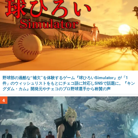
野球部の過酷な“補欠”を体験するゲーム『球ひろいSimulator』が「1
件」のウィッシュリストをもとにチェコ語に対応しSNSで話題に。『キン
グダム・カム』開発元やチェコのプロ野球選手から称賛の声
4