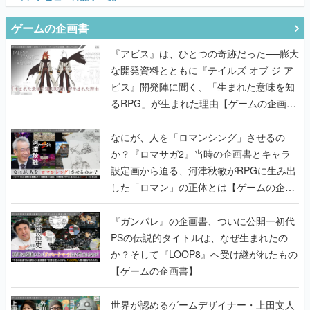
ゲームの企画書
『アビス』は、ひとつの奇跡だった──膨大
な開発資料とともに『テイルズ オブ ジ ア
ビス』開発陣に聞く、「生まれた意味を知
るRPG」が生まれた理由【ゲームの企画
書】
なにが、人を「ロマンシング」させるの
か？『ロマサガ2』当時の企画書とキャラ
設定画から迫る、河津秋敏がRPGに生み出
した「ロマン」の正体とは【ゲームの企画
書】
『ガンパレ』の企画書、ついに公開━初代
PSの伝説的タイトルは、なぜ生まれたの
か？そして『LOOP8』へ受け継がれたもの
【ゲームの企画書】
世界が認めるゲームデザイナー・上田文人