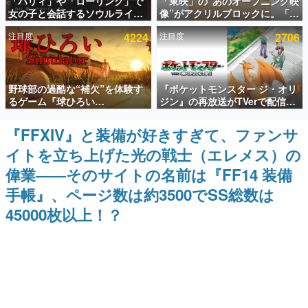
「パリィ」や「ローリング」で
「東映」の“あのオープニング映
女の子と会話するソウルライク
像”がアクリルブロックに。「東
インタビュー
恋愛ゲーム『小早川さんはソウ
映ヒストリカル グッズコレクシ
注目度
4224
注目度
2706
ルライク』無料公開。返事に失
ョン」が8月下旬より発売
連載・特集一覧
敗すると「YOU DIED」
殿堂入り記事
野球部の過酷な“補欠”を体験す
『ポケットモンスター ジ・オリ
SNS拡散数が数千以上！ ページビュー数万以上！ などな
ど。多くの人々に読まれた、電ファミ渾身の“殿堂入り”記
るゲーム『球ひろい
ジン』の再放送がTVerで配信
事をまとめました。
Simulator』が「1件」のウィッ
中！レッド（CV：竹内順子）が
シュリストをもとにチェコ語に
主人公のオリジナルアニメ
『FFXIV』と装備が好きすぎて、ファンサ
ゲームの企画書
対応しSNSで話題に。『キング
名作ゲームクリエイターの方々に製作時のエピソードをお
イトを立ち上げた光の戦士（エレメス）の
ダム・カム』開発元やチェコの
聞きし、ヒットする企画（ゲーム）とは何か？を探ってい
プロ野球選手から称賛の声
きます。
偉業――そのサイトの名前は『FF14 装備
赫本
手帳』、ページ数は約3500でSS総数は
この物語を解いてはいけない。『赫本』は、〈試験問題〉
45000枚以上！？
の形をした短編ホラー小説集です。
新世代に訊く
これからのデジタルゲーム市場を担う若きクリエイター達
の姿を追い、彼らのルーツと情熱を探っていきます。
ゲーム世代の作家たち
ゲームに多大な影響を受けた作家さんに取材し、ゲームが