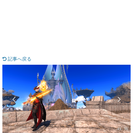
日本のコンテンツ産業やカルチャーに与えた影響を探る企
画です。
日本モバイルゲーム産業史
日本のモバイルゲーム史における主要なトピック・タイト
ルを網羅するほか、開発者へのインタビューや識者による
解説を掲載。約20年の歴史が一望できる決定版！
若ゲのいたり〜ゲームクリエイターの青春〜
『うつヌケ』『ペンと箸』等で知られるマンガ家・田中圭
一先生によるゲーム業界レポートマンガです。
記事へ戻る
なんでゲームは面白い？
ゲーム開発者・hamatsu氏がゲームの魅力を画面や操作の
具体的な形から解き明かしていく、硬派で骨太な評論連載
です。
ゲームが変えた日本語
「経験値」「裏技」「ラスボス」… ゲームにまつわる言葉
の起源や用法の変遷を、コンピューター文化史研究家・タ
イニーP氏が徹底調査。
カテゴリ
49 / 55
特集記事