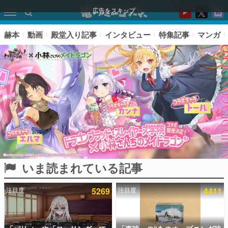
広告をスキップ
赫本
動画
殿堂入り記事
インタビュー
特集記事
マンガ
いま読まれている記事
ピックアップ
注目度
5269
注目度
4411
電ファミのいま読まれている記事ランキング
アプリセール情報