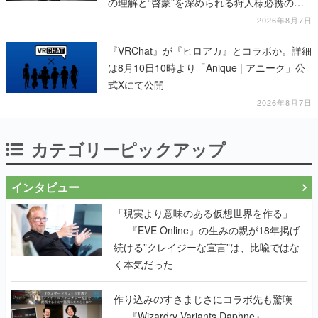
の理解と“啓蒙”を深められる狩人様必携の一
冊
2026年8月7日
『VRChat』が『ヒロアカ』とコラボか。詳細
は8月10日10時より「Anique | アニーク」公
式Xにて公開
2026年8月7日
カテゴリーピックアップ
インタビュー
「現実より意味のある仮想世界を作る」
──『EVE Online』の生みの親が18年掲げ
続ける”クレイジーな宣言”は、比喩ではな
く本気だった
作り込みのすさまじさにコラボ先も驚嘆
──『Wizardry Variants Daphne』