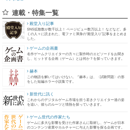
連載・特集一覧
殿堂入り記事
SNS拡散数が数千以上！ ページビュー数万以上！ などなど。多
くの人々に読まれた、電ファミ渾身の“殿堂入り”記事をまとめま
した。
ゲームの企画書
名作ゲームクリエイターの方々に製作時のエピソードをお聞き
し、ヒットする企画（ゲーム）とは何か？を探っていきます。
赫本
この物語を解いてはいけない。『赫本』は、〈試験問題〉の形
をした短編ホラー小説集です。
新世代に訊く
これからのデジタルゲーム市場を担う若きクリエイター達の姿
を追い、彼らのルーツと情熱を探っていきます。
ゲーム世代の作家たち
ゲームに多大な影響を受けた作家さんに取材し、ゲームが日本
のコンテンツ産業やカルチャーに与えた影響を探る企画です。