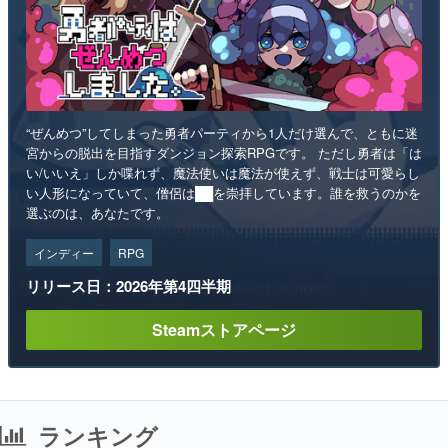
“ぜんめつ”してしまった勇者パーティから1人だけ選んで、ともに迷
宮からの脱出を目指すダンジョン探索RPGです。 ただし勇者は「は
い/いいえ」しか喋れず、魔法使いは魔法が使えず、戦士は可愛らし
い人形になっていて、僧侶は██を崇拝しています。誰を救うのかを
選ぶのは、あなたです。
インディー
RPG
リリース日：2026年第4四半期
Steamストアページ
ランキング