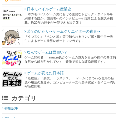
日本モバイルゲーム産業史
日本のモバイルゲーム史における主要なトピック・タイトルを
網羅するほか、開発者へのインタビューや識者による解説を掲
載。約20年の歴史が一望できる決定版！
若ゲのいたり〜ゲームクリエイターの青春〜
『うつヌケ』『ペンと箸』等で知られるマンガ家・田中圭一先
生によるゲーム業界レポートマンガです。
なんでゲームは面白い？
ゲーム開発者・hamatsu氏がゲームの魅力を画面や操作の具体的
な形から解き明かしていく、硬派で骨太な評論連載です。
ゲームが変えた日本語
「経験値」「裏技」「ラスボス」… ゲームにまつわる言葉の起
源や用法の変遷を、コンピューター文化史研究家・タイニーP氏
が徹底調査。
カテゴリ
特集記事