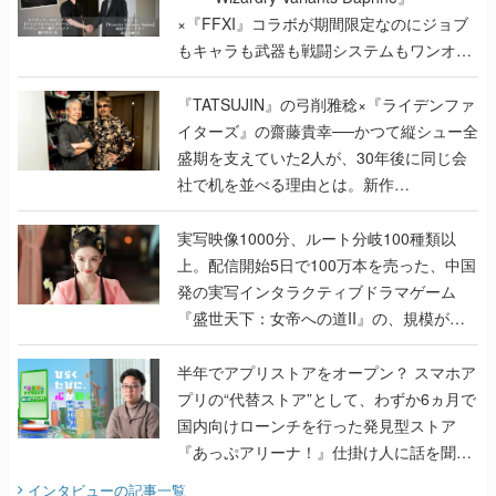
×『FFXI』コラボが期間限定なのにジョブ
もキャラも武器も戦闘システムもワンオフ
で作り込まれた理由を両ディレクターに聞
く
『TATSUJIN』の弓削雅稔×『ライデンファ
イターズ』の齋藤貴幸──かつて縦シュー全
盛期を支えていた2人が、30年後に同じ会
社で机を並べる理由とは。新作
『TATSUJIN EXTREME』で初タッグを組
んだレジェンド2人に訊く開発秘話
実写映像1000分、ルート分岐100種類以
上。配信開始5日で100万本を売った、中国
発の実写インタラクティブドラマゲーム
『盛世天下：女帝への道II』の、規模が違
うこだわりをプロデューサーに聞いた
半年でアプリストアをオープン？ スマホア
プリの“代替ストア”として、わずか6ヵ月で
国内向けローンチを行った発見型ストア
『あっぷアリーナ！』仕掛け人に話を聞い
てみた
インタビュー
の記事一覧