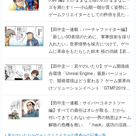
ズを満たす！──小山順一朗が貫く姿勢に、
ゲームクリエイターとしての矜持を見た
【若ゲのいたり最終回】
【田中圭一連載：バーチャファイター編】
「新しい3D表現のために、軍事技術を採り
入れたい」世界情勢を味方につけて、ゲー
ムに革命をもたらした鈴木 裕の功績【若ゲ
のいたり】
【田中圭一：若ゲのいたり】ゲーム開発統
合環境「Unreal Engine」最新バージョン
で、開発環境はどう変わる？ ゲーム業界向
けソリューションイベント「GTMF2019」
に行って、より理解を深めよう【PR】
【田中圭一連載：サイバーコネクトツー
編】すべての責任はオレが取る。だから、
付いてきてくれないか──男の熱意はチーム
解散の危機を救い、『.hack』成功の活路を
開く。業界の快男児・松山 洋に流れる血は
若ゲのいたり〜ゲームクリエイターの青春〜
の記事一覧