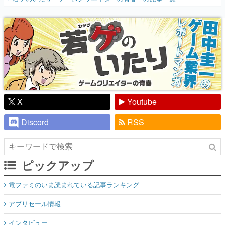
『少年ジャンプ』色だった【若ゲのいた
り】
X
Youtube
Discord
RSS
ピックアップ
電ファミのいま読まれている記事ランキング
アプリセール情報
インタビュー