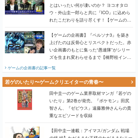
とはいったい何が凄いのか？ ヨコオタロ
ウ・外山圭一郎らと共に『ICO』に込めら
れたこだわりを語り尽くす！【ゲームの企
画書】
【ゲームの企画書】『ペルソナ3』を築き
上げたのは反骨心とリスペクトだった。赤
い企画書のもとに集った“愚連隊”がシリー
ズを生まれ変わらせるまで【橋野桂インタ
ビュー】
ゲームの企画書
の記事一覧
若ゲのいたり〜ゲームクリエイターの青春〜
田中圭一のゲーム業界取材マンガ『若ゲの
いたり』第2巻が発売。『ポケモン』田尻
智さん、『ゼビウス』遠藤雅伸さんらの貴
重なエピソードを収録
【田中圭一連載：アイマス/ガンダム 戦場
の絆 編】わがままな王様のわがままなニー