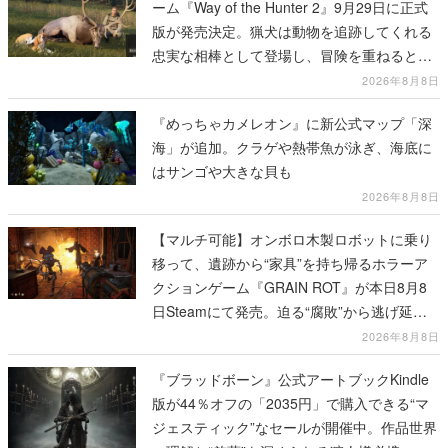
ーム『Way of the Hunter 2』9月29日に正式
版が発売決定。猟犬は動物を追跡してくれる
忠実な相棒として登場し、冒険を重ねると成
長する。記念撮影も可能
2026年8月8日
『めっちゃカメレオン』に新公式マップ「深
海」が追加。クラゲや熱帯魚が泳ぎ、海底に
はサンゴや大きな貝も
2026年8月8日
【マルチ可能】オンボロ木製ロボットに乗り
移って、遺跡から“家具”を持ち帰るホラーア
クションゲーム『GRAIN ROT』が本日8月8
日Steamにて発売。迫る“腐敗”から逃げ延
び、持ち帰った家具で基地を再建
2026年8月8日
『ブラッドボーン』公式アートブックKindle
版が44％オフの「2035円」で購入できる“マ
ジェスティック”なセールが開催中。作品世界