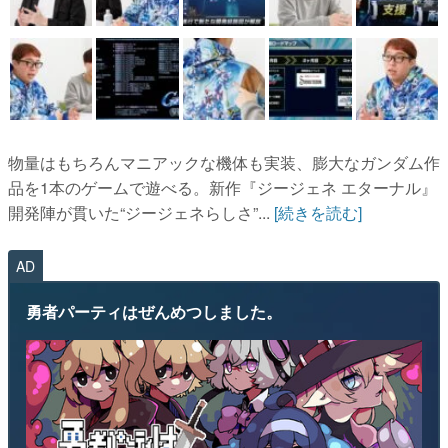
物量はもちろんマニアックな機体も実装、膨大なガンダム作
品を1本のゲームで遊べる。新作『ジージェネ エターナル』
開発陣が貫いた“ジージェネらしさ”...
[続きを読む]
AD
勇者パーティはぜんめつしました。