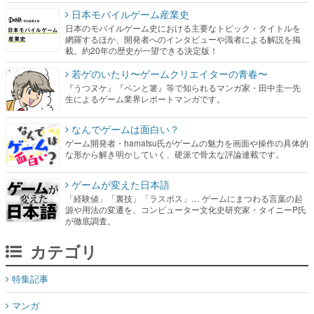
日本モバイルゲーム産業史
日本のモバイルゲーム史における主要なトピック・タイトルを
網羅するほか、開発者へのインタビューや識者による解説を掲
載。約20年の歴史が一望できる決定版！
若ゲのいたり〜ゲームクリエイターの青春〜
『うつヌケ』『ペンと箸』等で知られるマンガ家・田中圭一先
生によるゲーム業界レポートマンガです。
なんでゲームは面白い？
ゲーム開発者・hamatsu氏がゲームの魅力を画面や操作の具体的
な形から解き明かしていく、硬派で骨太な評論連載です。
ゲームが変えた日本語
「経験値」「裏技」「ラスボス」… ゲームにまつわる言葉の起
源や用法の変遷を、コンピューター文化史研究家・タイニーP氏
が徹底調査。
カテゴリ
特集記事
マンガ