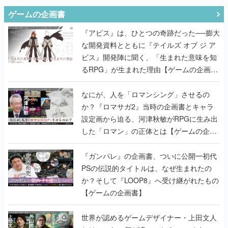
ゲームの企画書
『アビス』は、ひとつの奇跡だった──膨大
な開発資料とともに『テイルズ オブ ジ ア
ビス』開発陣に聞く、「生まれた意味を知
るRPG」が生まれた理由【ゲームの企画
書】
なにが、人を「ロマンシング」させるの
か？『ロマサガ2』当時の企画書とキャラ
設定画から迫る、河津秋敏がRPGに生み出
した「ロマン」の正体とは【ゲームの企画
書】
『ガンパレ』の企画書、ついに公開━初代
PSの伝説的タイトルは、なぜ生まれたの
か？そして『LOOP8』へ受け継がれたもの
【ゲームの企画書】
世界が認めるゲームデザイナー・上田文人