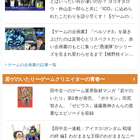
とはいったい何が凄いのか？ ヨコオタロ
ウ・外山圭一郎らと共に『ICO』に込めら
れたこだわりを語り尽くす！【ゲームの企
画書】
【ゲームの企画書】『ペルソナ3』を築き
上げたのは反骨心とリスペクトだった。赤
い企画書のもとに集った“愚連隊”がシリー
ズを生まれ変わらせるまで【橋野桂インタ
ビュー】
ゲームの企画書
の記事一覧
若ゲのいたり〜ゲームクリエイターの青春〜
田中圭一のゲーム業界取材マンガ『若ゲの
いたり』第2巻が発売。『ポケモン』田尻
智さん、『ゼビウス』遠藤雅伸さんらの貴
重なエピソードを収録
【田中圭一連載：アイマス/ガンダム 戦場
の絆 編】わがままな王様のわがままなニー