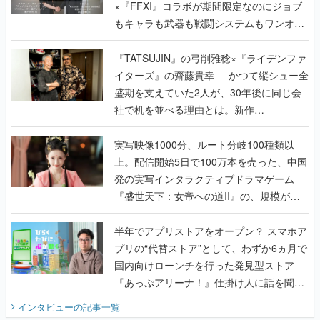
×『FFXI』コラボが期間限定なのにジョブ
もキャラも武器も戦闘システムもワンオフ
で作り込まれた理由を両ディレクターに聞
く
『TATSUJIN』の弓削雅稔×『ライデンファ
イターズ』の齋藤貴幸──かつて縦シュー全
盛期を支えていた2人が、30年後に同じ会
社で机を並べる理由とは。新作
『TATSUJIN EXTREME』で初タッグを組
んだレジェンド2人に訊く開発秘話
実写映像1000分、ルート分岐100種類以
上。配信開始5日で100万本を売った、中国
発の実写インタラクティブドラマゲーム
『盛世天下：女帝への道II』の、規模が違
うこだわりをプロデューサーに聞いた
半年でアプリストアをオープン？ スマホア
プリの“代替ストア”として、わずか6ヵ月で
国内向けローンチを行った発見型ストア
『あっぷアリーナ！』仕掛け人に話を聞い
てみた
インタビュー
の記事一覧