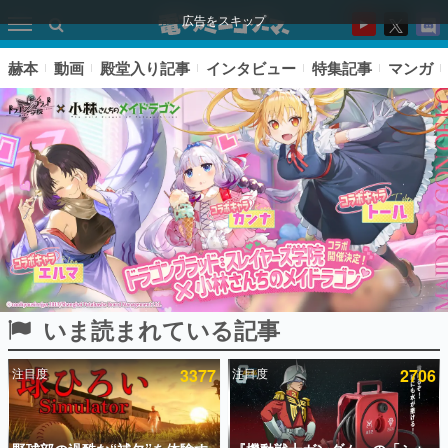
広告をスキップ
赫本
動画
殿堂入り記事
インタビュー
特集記事
マンガ
いま読まれている記事
ピックアップ
注目度
3377
注目度
2706
電ファミのいま読まれている記事ランキング
アプリセール情報