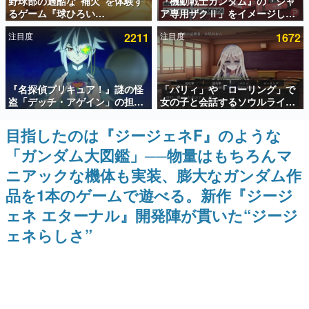
野球部の過酷な“補欠”を体験す
『機動戦士ガンダム』の「シャ
るゲーム『球ひろい
ア専用ザクⅡ」をイメージした
インタビュー
Simulator』が「1件」のウィッ
散水ホースリールが予約開始。
注目度
2211
注目度
1672
シュリストをもとにチェコ語に
本体にはシャアのパーソナルマ
連載・特集一覧
対応しSNSで話題に。『キング
ークやジオン公国軍のエンブレ
ダム・カム』開発元やチェコの
ム、型式番号などを配置
プロ野球選手から称賛の声
殿堂入り記事
『名探偵プリキュア！』謎の怪
「パリィ」や「ローリング」で
SNS拡散数が数千以上！ ページビュー数万以上！ などな
ど。多くの人々に読まれた、電ファミ渾身の“殿堂入り”記
盗「デッチ・アゲイン」の担当
女の子と会話するソウルライク
事をまとめました。
キャストは天﨑滉平さんと判
恋愛ゲーム『小早川さんはソウ
明。『Re:ゼロから始める異世
ルライク』無料公開。返事に失
目指したのは『ジージェネF』のような
ゲームの企画書
界生活』オットー役、『ヒプノ
敗すると「YOU DIED」
名作ゲームクリエイターの方々に製作時のエピソードをお
「ガンダム大図鑑」──物量はもちろんマ
シスマイク』山田三郎役など
聞きし、ヒットする企画（ゲーム）とは何か？を探ってい
きます。
ニアックな機体も実装、膨大なガンダム作
赫本
品を1本のゲームで遊べる。新作『ジージ
この物語を解いてはいけない。『赫本』は、〈試験問題〉
ェネ エターナル』開発陣が貫いた“ジージ
の形をした短編ホラー小説集です。
ェネらしさ”
新世代に訊く
これからのデジタルゲーム市場を担う若きクリエイター達
の姿を追い、彼らのルーツと情熱を探っていきます。
ゲーム世代の作家たち
ゲームに多大な影響を受けた作家さんに取材し、ゲームが