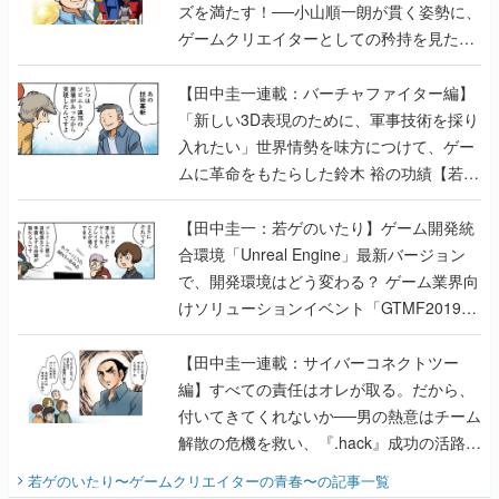
ズを満たす！──小山順一朗が貫く姿勢に、
ゲームクリエイターとしての矜持を見た
【若ゲのいたり最終回】
【田中圭一連載：バーチャファイター編】
「新しい3D表現のために、軍事技術を採り
入れたい」世界情勢を味方につけて、ゲー
ムに革命をもたらした鈴木 裕の功績【若ゲ
のいたり】
【田中圭一：若ゲのいたり】ゲーム開発統
合環境「Unreal Engine」最新バージョン
で、開発環境はどう変わる？ ゲーム業界向
けソリューションイベント「GTMF2019」
に行って、より理解を深めよう【PR】
【田中圭一連載：サイバーコネクトツー
編】すべての責任はオレが取る。だから、
付いてきてくれないか──男の熱意はチーム
解散の危機を救い、『.hack』成功の活路を
開く。業界の快男児・松山 洋に流れる血は
若ゲのいたり〜ゲームクリエイターの青春〜
の記事一覧
『少年ジャンプ』色だった【若ゲのいた