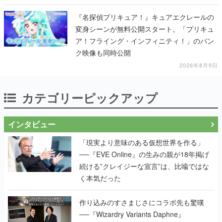
『名探偵プリキュア！』キュアエクレールの
変身シーンが無料公開スタート。「プリキュ
ア！フライング・インフィニティ！」のバン
ク映像も同時公開
2026年8月9日
カテゴリーピックアップ
インタビュー
「現実より意味のある仮想世界を作る」
──『EVE Online』の生みの親が18年掲げ
続ける”クレイジーな宣言”は、比喩ではな
く本気だった
作り込みのすさまじさにコラボ先も驚嘆
──『Wizardry Variants Daphne』