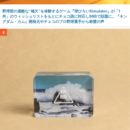
野球部の過酷な“補欠”を体験するゲーム『球ひろいSimulator』が「1
件」のウィッシュリストをもとにチェコ語に対応しSNSで話題に。『キン
グダム・カム』開発元やチェコのプロ野球選手から称賛の声
4