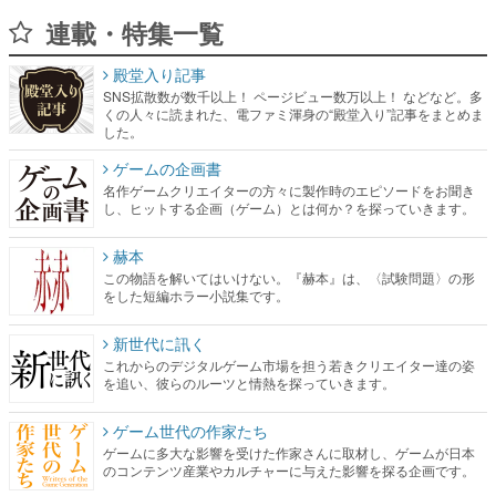
連載・特集一覧
殿堂入り記事
SNS拡散数が数千以上！ ページビュー数万以上！ などなど。多
くの人々に読まれた、電ファミ渾身の“殿堂入り”記事をまとめま
した。
ゲームの企画書
名作ゲームクリエイターの方々に製作時のエピソードをお聞き
し、ヒットする企画（ゲーム）とは何か？を探っていきます。
赫本
この物語を解いてはいけない。『赫本』は、〈試験問題〉の形
をした短編ホラー小説集です。
新世代に訊く
これからのデジタルゲーム市場を担う若きクリエイター達の姿
を追い、彼らのルーツと情熱を探っていきます。
ゲーム世代の作家たち
ゲームに多大な影響を受けた作家さんに取材し、ゲームが日本
のコンテンツ産業やカルチャーに与えた影響を探る企画です。