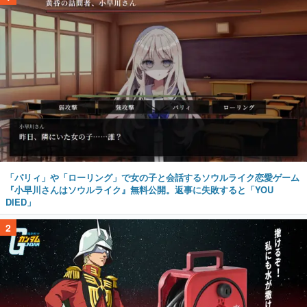
「パリィ」や「ローリング」で女の子と会話するソウルライク恋愛ゲーム
『小早川さんはソウルライク』無料公開。返事に失敗すると「YOU
DIED」
2