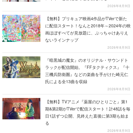
2026年8月9日
【無料】プリキュア映画4作品がTVerで新た
に配信スタート！なんと2018年～2024年の映
画ほぼすべてが見放題に、ぶっちゃけありえ
ないラインナップ
2026年8月9日
『暗黒城の魔女』のオリジナル・サウンドト
ラックが配信開始。『FFタクティクス』『十
三機兵防衛圏』などの楽曲を手がけた崎元仁
氏による全13曲を収録
2026年8月9日
【無料】TVアニメ『薬屋のひとりごと』第1
期&第2期がTVerで配信スタート！計48話を毎
日1話ずつ公開、見終えた直後に第3期も始ま
る
2026年8月9日