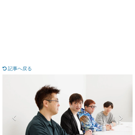
日本のコンテンツ産業やカルチャーに与えた影響を探る企
画です。
日本モバイルゲーム産業史
日本のモバイルゲーム史における主要なトピック・タイト
ルを網羅するほか、開発者へのインタビューや識者による
解説を掲載。約20年の歴史が一望できる決定版！
若ゲのいたり〜ゲームクリエイターの青春〜
『うつヌケ』『ペンと箸』等で知られるマンガ家・田中圭
一先生によるゲーム業界レポートマンガです。
記事へ戻る
なんでゲームは面白い？
ゲーム開発者・hamatsu氏がゲームの魅力を画面や操作の
具体的な形から解き明かしていく、硬派で骨太な評論連載
です。
ゲームが変えた日本語
「経験値」「裏技」「ラスボス」… ゲームにまつわる言葉
の起源や用法の変遷を、コンピューター文化史研究家・タ
イニーP氏が徹底調査。
カテゴリ
特集記事