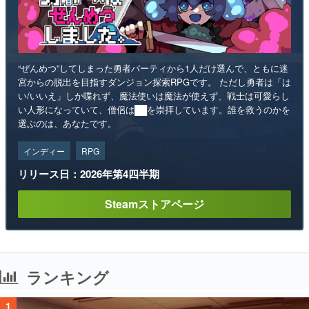
“ぜんめつ”してしまった勇者パーティから1人だけ選んで、ともに迷
宮からの脱出を目指すダンジョン探索RPGです。 ただし勇者は「は
い/いいえ」しか喋れず、魔法使いは魔法が使えず、戦士は可愛らし
い人形になっていて、僧侶は██を崇拝しています。誰を救うのかを
選ぶのは、あなたです。
インディー
RPG
リリース日：2026年第4四半期
Steamストアページ
ランキング
1