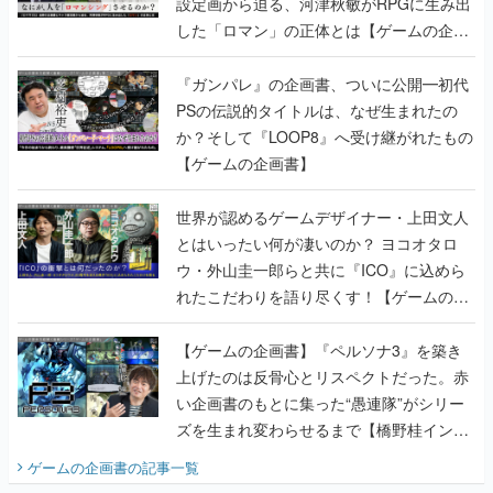
設定画から迫る、河津秋敏がRPGに生み出
した「ロマン」の正体とは【ゲームの企画
書】
『ガンパレ』の企画書、ついに公開━初代
PSの伝説的タイトルは、なぜ生まれたの
か？そして『LOOP8』へ受け継がれたもの
【ゲームの企画書】
世界が認めるゲームデザイナー・上田文人
とはいったい何が凄いのか？ ヨコオタロ
ウ・外山圭一郎らと共に『ICO』に込めら
れたこだわりを語り尽くす！【ゲームの企
画書】
【ゲームの企画書】『ペルソナ3』を築き
上げたのは反骨心とリスペクトだった。赤
い企画書のもとに集った“愚連隊”がシリー
ズを生まれ変わらせるまで【橋野桂インタ
ビュー】
ゲームの企画書
の記事一覧