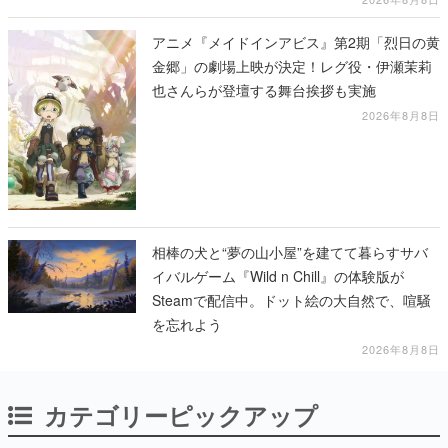
アニメ『メイドインアビス』第2期「烈日の黄
金郷」の劇場上映が決定！レグ役・伊瀬茉莉
也さんらが登壇する舞台挨拶も実施
2026年8月8日
相棒の犬と“夢の山小屋”を建てて暮らすサバ
イバルゲーム『Wild n Chill』の体験版が
Steamで配信中。ドット絵の大自然で、喧騒
を忘れよう
2026年8月8日
カテゴリーピックアップ