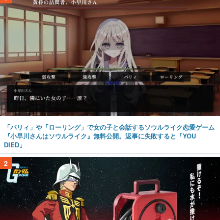
「パリィ」や「ローリング」で女の子と会話するソウルライク恋愛ゲーム
『小早川さんはソウルライク』無料公開。返事に失敗すると「YOU
DIED」
2