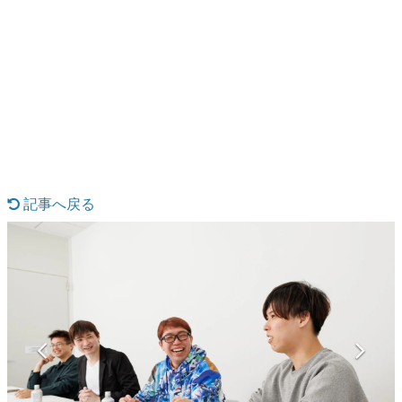
日本のコンテンツ産業やカルチャーに与えた影響を探る企
画です。
日本モバイルゲーム産業史
日本のモバイルゲーム史における主要なトピック・タイト
ルを網羅するほか、開発者へのインタビューや識者による
解説を掲載。約20年の歴史が一望できる決定版！
若ゲのいたり〜ゲームクリエイターの青春〜
『うつヌケ』『ペンと箸』等で知られるマンガ家・田中圭
一先生によるゲーム業界レポートマンガです。
記事へ戻る
なんでゲームは面白い？
ゲーム開発者・hamatsu氏がゲームの魅力を画面や操作の
具体的な形から解き明かしていく、硬派で骨太な評論連載
です。
ゲームが変えた日本語
「経験値」「裏技」「ラスボス」… ゲームにまつわる言葉
の起源や用法の変遷を、コンピューター文化史研究家・タ
イニーP氏が徹底調査。
カテゴリ
特集記事