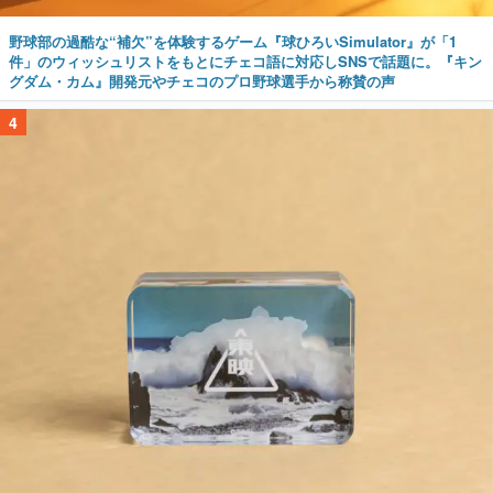
野球部の過酷な“補欠”を体験するゲーム『球ひろいSimulator』が「1
件」のウィッシュリストをもとにチェコ語に対応しSNSで話題に。『キン
グダム・カム』開発元やチェコのプロ野球選手から称賛の声
4