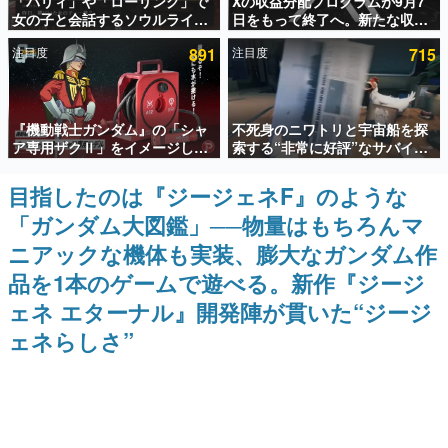
「パリィ」や「ローリング」で
Xの収益分配プログラムが9月7
女の子と会話するソウルライク
日をもって終了へ。新たな収益
インタビュー
恋愛ゲーム『小早川さんはソウ
化制度「Original Content
注目度
891
注目度
715
ルライク』無料公開。返事に失
Rewards Program」を発表
連載・特集一覧
敗すると「YOU DIED」
殿堂入り記事
『機動戦士ガンダム』の「シャ
不死身のニワトリと宇宙船を探
SNS拡散数が数千以上！ ページビュー数万以上！ などな
ど。多くの人々に読まれた、電ファミ渾身の“殿堂入り”記
ア専用ザクⅡ」をイメージした
索する“非常に好評”なサバイバ
事をまとめました。
散水ホースリールが予約開始。
ルゲーム『Breathedge』が無
本体にはシャアのパーソナルマ
料で配布中。入手できる期間は8
目指したのは『ジージェネF』のような
ゲームの企画書
ークやジオン公国軍のエンブレ
月10日まで
名作ゲームクリエイターの方々に製作時のエピソードをお
「ガンダム大図鑑」──物量はもちろんマ
ム、型式番号などを配置
聞きし、ヒットする企画（ゲーム）とは何か？を探ってい
きます。
ニアックな機体も実装、膨大なガンダム作
赫本
品を1本のゲームで遊べる。新作『ジージ
この物語を解いてはいけない。『赫本』は、〈試験問題〉
ェネ エターナル』開発陣が貫いた“ジージ
の形をした短編ホラー小説集です。
ェネらしさ”
新世代に訊く
これからのデジタルゲーム市場を担う若きクリエイター達
の姿を追い、彼らのルーツと情熱を探っていきます。
ゲーム世代の作家たち
ゲームに多大な影響を受けた作家さんに取材し、ゲームが