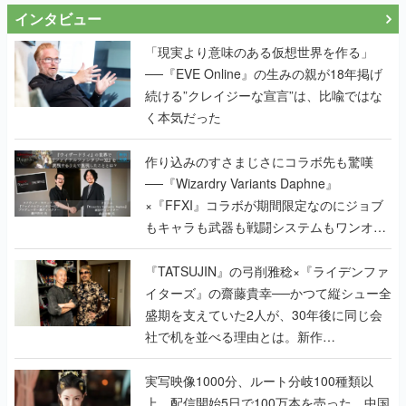
インタビュー
「現実より意味のある仮想世界を作る」
──『EVE Online』の生みの親が18年掲げ
続ける”クレイジーな宣言”は、比喩ではな
く本気だった
作り込みのすさまじさにコラボ先も驚嘆
──『Wizardry Variants Daphne』
×『FFXI』コラボが期間限定なのにジョブ
もキャラも武器も戦闘システムもワンオフ
で作り込まれた理由を両ディレクターに聞
く
『TATSUJIN』の弓削雅稔×『ライデンファ
イターズ』の齋藤貴幸──かつて縦シュー全
盛期を支えていた2人が、30年後に同じ会
社で机を並べる理由とは。新作
『TATSUJIN EXTREME』で初タッグを組
んだレジェンド2人に訊く開発秘話
実写映像1000分、ルート分岐100種類以
上。配信開始5日で100万本を売った、中国