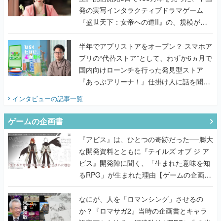
発の実写インタラクティブドラマゲーム
『盛世天下：女帝への道II』の、規模が違
うこだわりをプロデューサーに聞いた
半年でアプリストアをオープン？ スマホア
プリの“代替ストア”として、わずか6ヵ月で
国内向けローンチを行った発見型ストア
『あっぷアリーナ！』仕掛け人に話を聞い
てみた
インタビュー
の記事一覧
ゲームの企画書
『アビス』は、ひとつの奇跡だった──膨大
な開発資料とともに『テイルズ オブ ジ ア
ビス』開発陣に聞く、「生まれた意味を知
るRPG」が生まれた理由【ゲームの企画
書】
なにが、人を「ロマンシング」させるの
か？『ロマサガ2』当時の企画書とキャラ