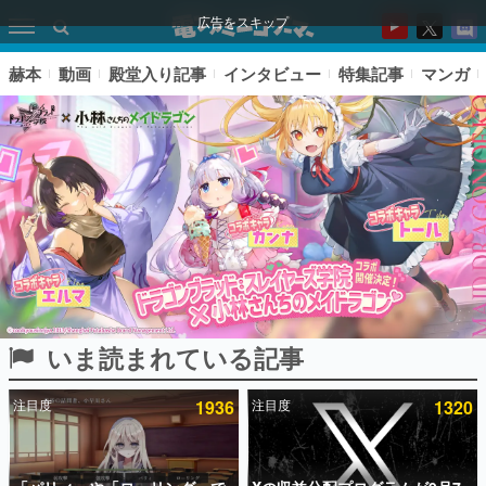
広告をスキップ
赫本
動画
殿堂入り記事
インタビュー
特集記事
マンガ
いま読まれている記事
ピックアップ
注目度
1936
注目度
1320
電ファミのいま読まれている記事ランキング
アプリセール情報