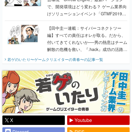
で、開発環境はどう変わる？ ゲーム業界向
けソリューションイベント「GTMF2019」
に行って、より理解を深めよう【PR】
【田中圭一連載：サイバーコネクトツー
編】すべての責任はオレが取る。だから、
付いてきてくれないか──男の熱意はチーム
解散の危機を救い、『.hack』成功の活路を
開く。業界の快男児・松山 洋に流れる血は
若ゲのいたり〜ゲームクリエイターの青春〜
の記事一覧
『少年ジャンプ』色だった【若ゲのいた
り】
X
Youtube
Discord
RSS