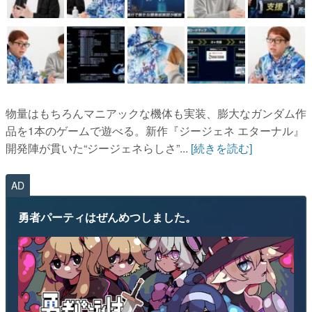
物量はもちろんマニアックな機体も実装、膨大なガンダム作
品を1本のゲームで遊べる。新作『ジージェネ エターナル』
開発陣が貫いた“ジージェネらしさ”...
[続きを読む]
AD
勇者パーティはぜんめつしました。