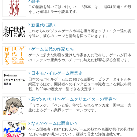
赫本
この物語を解いてはいけない。『赫本』は、〈試験問題〉の形
をした短編ホラー小説集です。
新世代に訊く
これからのデジタルゲーム市場を担う若きクリエイター達の姿
を追い、彼らのルーツと情熱を探っていきます。
ゲーム世代の作家たち
ゲームに多大な影響を受けた作家さんに取材し、ゲームが日本
のコンテンツ産業やカルチャーに与えた影響を探る企画です。
日本モバイルゲーム産業史
日本のモバイルゲーム史における主要なトピック・タイトルを
網羅するほか、開発者へのインタビューや識者による解説を掲
載。約20年の歴史が一望できる決定版！
若ゲのいたり〜ゲームクリエイターの青春〜
『うつヌケ』『ペンと箸』等で知られるマンガ家・田中圭一先
生によるゲーム業界レポートマンガです。
なんでゲームは面白い？
ゲーム開発者・hamatsu氏がゲームの魅力を画面や操作の具体的
な形から解き明かしていく、硬派で骨太な評論連載です。