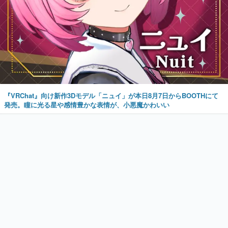
『VRChat』向け新作3Dモデル「ニュイ」が本日8月7日からBOOTHにて
発売。瞳に光る星や感情豊かな表情が、小悪魔かわいい