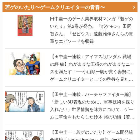
若ゲのいたり〜ゲームクリエイターの青春〜
田中圭一のゲーム業界取材マンガ『若ゲの
いたり』第2巻が発売。『ポケモン』田尻
智さん、『ゼビウス』遠藤雅伸さんらの貴
重なエピソードを収録
【田中圭一連載：アイマス/ガンダム 戦場
の絆 編】わがままな王様のわがままなニー
ズを満たす！──小山順一朗が貫く姿勢に、
ゲームクリエイターとしての矜持を見た
【若ゲのいたり最終回】
【田中圭一連載：バーチャファイター編】
「新しい3D表現のために、軍事技術を採り
入れたい」世界情勢を味方につけて、ゲー
ムに革命をもたらした鈴木 裕の功績【若ゲ
のいたり】
【田中圭一：若ゲのいたり】ゲーム開発統
合環境「Unreal Engine」最新バージョン