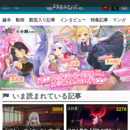
広告をスキップ
赫本
動画
殿堂入り記事
インタビュー
特集記事
マンガ
いま読まれている記事
ピックアップ
注目度
3894
注目度
3278
電ファミのいま読まれている記事ランキング
アプリセール情報