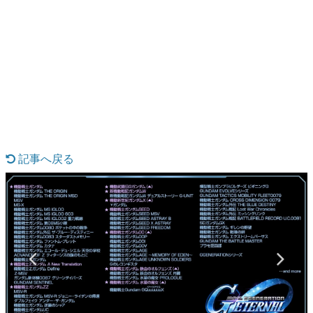
日本のコンテンツ産業やカルチャーに与えた影響を探る企
画です。
日本モバイルゲーム産業史
日本のモバイルゲーム史における主要なトピック・タイト
ルを網羅するほか、開発者へのインタビューや識者による
解説を掲載。約20年の歴史が一望できる決定版！
若ゲのいたり〜ゲームクリエイターの青春〜
『うつヌケ』『ペンと箸』等で知られるマンガ家・田中圭
一先生によるゲーム業界レポートマンガです。
記事へ戻る
なんでゲームは面白い？
ゲーム開発者・hamatsu氏がゲームの魅力を画面や操作の
具体的な形から解き明かしていく、硬派で骨太な評論連載
です。
ゲームが変えた日本語
「経験値」「裏技」「ラスボス」… ゲームにまつわる言葉
の起源や用法の変遷を、コンピューター文化史研究家・タ
イニーP氏が徹底調査。
カテゴリ
特集記事