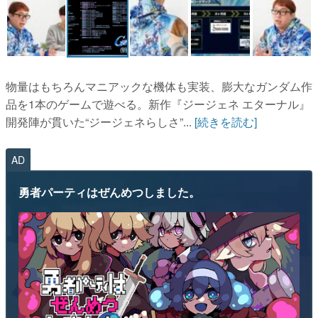
物量はもちろんマニアックな機体も実装、膨大なガンダム作
品を1本のゲームで遊べる。新作『ジージェネ エターナル』
開発陣が貫いた“ジージェネらしさ”...
[続きを読む]
AD
勇者パーティはぜんめつしました。