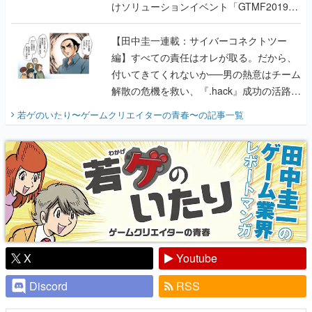
けソリューションイベント「GTMF2019」
に行って、より理解を深めよう【PR】
【田中圭一連載：サイバーコネクトツー
編】すべての責任はオレが取る。だから、
付いてきてくれないか──男の熱意はチーム
解散の危機を救い、『.hack』成功の活路を
開く。業界の快男児・松山 洋に流れる血は
若ゲのいたり〜ゲームクリエイターの青春〜
の記事一覧
『少年ジャンプ』色だった【若ゲのいた
り】
X
Youtube
Discord
RSS