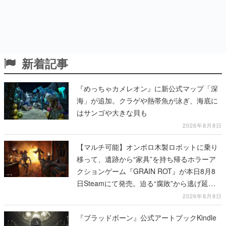
新着記事
『めっちゃカメレオン』に新公式マップ「深
海」が追加。クラゲや熱帯魚が泳ぎ、海底に
はサンゴや大きな貝も
2026年8月8日
【マルチ可能】オンボロ木製ロボットに乗り
移って、遺跡から“家具”を持ち帰るホラーア
クションゲーム『GRAIN ROT』が本日8月8
日Steamにて発売。迫る“腐敗”から逃げ延
び、持ち帰った家具で基地を再建
2026年8月8日
『ブラッドボーン』公式アートブックKindle