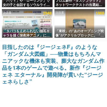
「パリィ」や「ローリング」で
フロム新作『ダスクブラッド』
女の子と会話するソウルライク
ネットワークテストの当選結果
インタビュー
恋愛ゲーム『小早川さんはソウ
が8月7日22時に発表。応募サイ
注目度
2948
注目度
1969
ルライク』無料公開。返事に失
トのマイページから確認可能、
連載・特集一覧
敗すると「YOU DIED」
テスト実施は8月21日～24日
殿堂入り記事
「タバコを止められない猫耳キ
「東映」の“あのオープニング映
SNS拡散数が数千以上！ ページビュー数万以上！ などな
ど。多くの人々に読まれた、電ファミ渾身の“殿堂入り”記
ャラを描く深夜枠アニメ」に視
像”がアクリルブロックに。「東
事をまとめました。
聴者の一部から批判意見。違法
映ヒストリカル グッズコレクシ
薬物の使用と思しき描写も含め
ョン」が8月下旬より発売
目指したのは『ジージェネF』のような
ゲームの企画書
て、BPOが議論を交わす
名作ゲームクリエイターの方々に製作時のエピソードをお
「ガンダム大図鑑」──物量はもちろんマ
聞きし、ヒットする企画（ゲーム）とは何か？を探ってい
きます。
ニアックな機体も実装、膨大なガンダム作
赫本
品を1本のゲームで遊べる。新作『ジージ
この物語を解いてはいけない。『赫本』は、〈試験問題〉
ェネ エターナル』開発陣が貫いた“ジージ
の形をした短編ホラー小説集です。
ェネらしさ”
新世代に訊く
これからのデジタルゲーム市場を担う若きクリエイター達
の姿を追い、彼らのルーツと情熱を探っていきます。
ゲーム世代の作家たち
ゲームに多大な影響を受けた作家さんに取材し、ゲームが