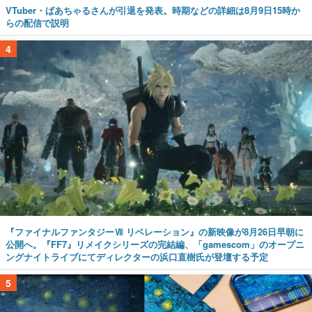
VTuber・ばあちゃるさんが引退を発表。時期などの詳細は8月9日15時か
らの配信で説明
4
『ファイナルファンタジーⅦ リベレーション』の新映像が8月26日早朝に
公開へ。『FF7』リメイクシリーズの完結編、「gamescom」のオープニ
ングナイトライブにてディレクターの浜口直樹氏が登壇する予定
5