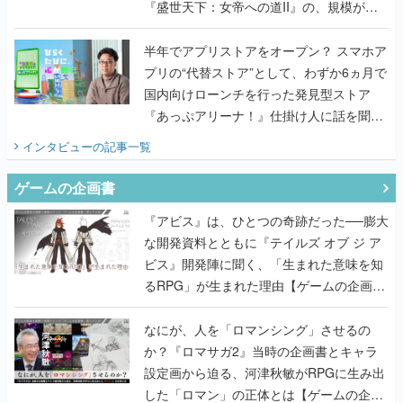
『盛世天下：女帝への道II』の、規模が違
うこだわりをプロデューサーに聞いた
半年でアプリストアをオープン？ スマホア
プリの“代替ストア”として、わずか6ヵ月で
国内向けローンチを行った発見型ストア
『あっぷアリーナ！』仕掛け人に話を聞い
てみた
インタビュー
の記事一覧
ゲームの企画書
『アビス』は、ひとつの奇跡だった──膨大
な開発資料とともに『テイルズ オブ ジ ア
ビス』開発陣に聞く、「生まれた意味を知
るRPG」が生まれた理由【ゲームの企画
書】
なにが、人を「ロマンシング」させるの
か？『ロマサガ2』当時の企画書とキャラ
設定画から迫る、河津秋敏がRPGに生み出
した「ロマン」の正体とは【ゲームの企画