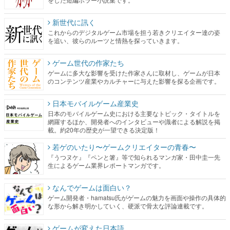
新世代に訊く
これからのデジタルゲーム市場を担う若きクリエイター達の姿
を追い、彼らのルーツと情熱を探っていきます。
ゲーム世代の作家たち
ゲームに多大な影響を受けた作家さんに取材し、ゲームが日本
のコンテンツ産業やカルチャーに与えた影響を探る企画です。
日本モバイルゲーム産業史
日本のモバイルゲーム史における主要なトピック・タイトルを
網羅するほか、開発者へのインタビューや識者による解説を掲
載。約20年の歴史が一望できる決定版！
若ゲのいたり〜ゲームクリエイターの青春〜
『うつヌケ』『ペンと箸』等で知られるマンガ家・田中圭一先
生によるゲーム業界レポートマンガです。
なんでゲームは面白い？
ゲーム開発者・hamatsu氏がゲームの魅力を画面や操作の具体的
な形から解き明かしていく、硬派で骨太な評論連載です。
ゲームが変えた日本語