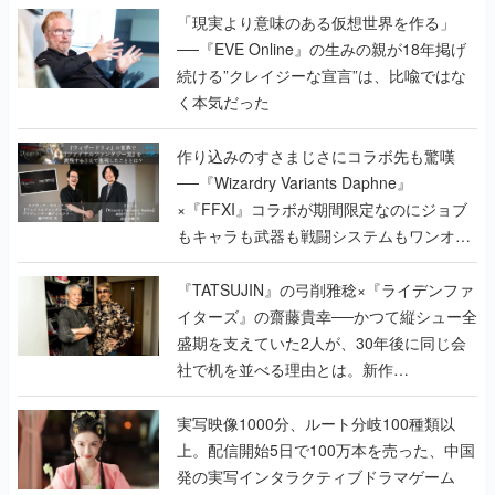
「現実より意味のある仮想世界を作る」
──『EVE Online』の生みの親が18年掲げ
続ける”クレイジーな宣言”は、比喩ではな
く本気だった
作り込みのすさまじさにコラボ先も驚嘆
──『Wizardry Variants Daphne』
×『FFXI』コラボが期間限定なのにジョブ
もキャラも武器も戦闘システムもワンオフ
で作り込まれた理由を両ディレクターに聞
く
『TATSUJIN』の弓削雅稔×『ライデンファ
イターズ』の齋藤貴幸──かつて縦シュー全
盛期を支えていた2人が、30年後に同じ会
社で机を並べる理由とは。新作
『TATSUJIN EXTREME』で初タッグを組
んだレジェンド2人に訊く開発秘話
実写映像1000分、ルート分岐100種類以
上。配信開始5日で100万本を売った、中国
発の実写インタラクティブドラマゲーム