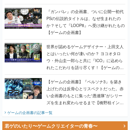
書】
『ガンパレ』の企画書、ついに公開━初代
PSの伝説的タイトルは、なぜ生まれたの
か？そして『LOOP8』へ受け継がれたもの
【ゲームの企画書】
世界が認めるゲームデザイナー・上田文人
とはいったい何が凄いのか？ ヨコオタロ
ウ・外山圭一郎らと共に『ICO』に込めら
れたこだわりを語り尽くす！【ゲームの企
画書】
【ゲームの企画書】『ペルソナ3』を築き
上げたのは反骨心とリスペクトだった。赤
い企画書のもとに集った“愚連隊”がシリー
ズを生まれ変わらせるまで【橋野桂インタ
ビュー】
ゲームの企画書
の記事一覧
若ゲのいたり〜ゲームクリエイターの青春〜