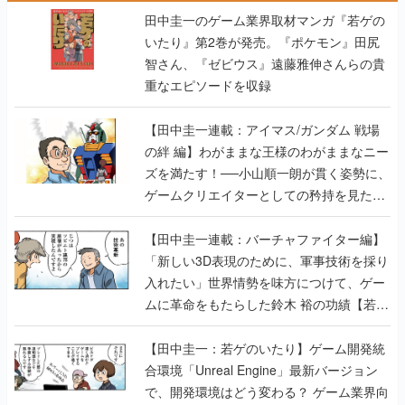
田中圭一のゲーム業界取材マンガ『若ゲの
いたり』第2巻が発売。『ポケモン』田尻
智さん、『ゼビウス』遠藤雅伸さんらの貴
重なエピソードを収録
【田中圭一連載：アイマス/ガンダム 戦場
の絆 編】わがままな王様のわがままなニー
ズを満たす！──小山順一朗が貫く姿勢に、
ゲームクリエイターとしての矜持を見た
【若ゲのいたり最終回】
【田中圭一連載：バーチャファイター編】
「新しい3D表現のために、軍事技術を採り
入れたい」世界情勢を味方につけて、ゲー
ムに革命をもたらした鈴木 裕の功績【若ゲ
のいたり】
【田中圭一：若ゲのいたり】ゲーム開発統
合環境「Unreal Engine」最新バージョン
で、開発環境はどう変わる？ ゲーム業界向