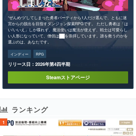
“ぜんめつ”してしまった勇者パーティから1人だけ選んで、ともに迷
宮からの脱出を目指すダンジョン探索RPGです。 ただし勇者は「は
い/いいえ」しか喋れず、魔法使いは魔法が使えず、戦士は可愛らし
い人形になっていて、僧侶は██を崇拝しています。誰を救うのかを
選ぶのは、あなたです。
インディー
RPG
リリース日：2026年第4四半期
Steamストアページ
ランキング
1