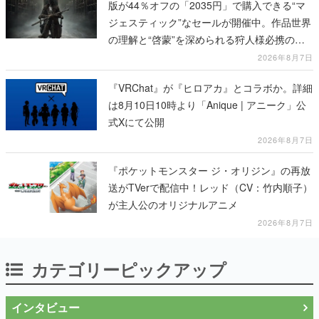
版が44％オフの「2035円」で購入できる“マ
ジェスティック”なセールが開催中。作品世界
の理解と“啓蒙”を深められる狩人様必携の一
冊
2026年8月7日
『VRChat』が『ヒロアカ』とコラボか。詳細
は8月10日10時より「Anique | アニーク」公
式Xにて公開
2026年8月7日
『ポケットモンスター ジ・オリジン』の再放
送がTVerで配信中！レッド（CV：竹内順子）
が主人公のオリジナルアニメ
2026年8月7日
カテゴリーピックアップ
インタビュー