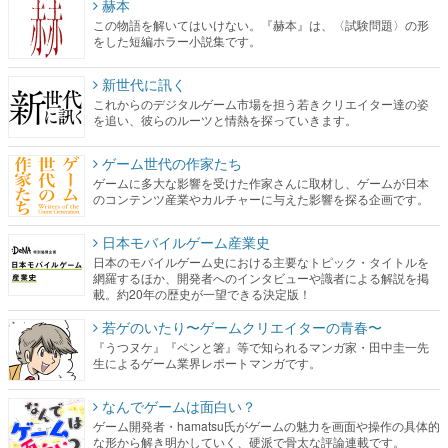
赫本
この物語を解いてはいけない。『赫本』は、〈試験問題〉の形
をした短編ホラー小説集です。
新世代に訊く
これからのデジタルゲーム市場を担う若きクリエイター達の姿
を追い、彼らのルーツと情熱を探っていきます。
ゲーム世代の作家たち
ゲームに多大な影響を受けた作家さんに取材し、ゲームが日本
のコンテンツ産業やカルチャーに与えた影響を探る企画です。
日本モバイルゲーム産業史
日本のモバイルゲーム史における主要なトピック・タイトルを
網羅するほか、開発者へのインタビューや識者による解説を掲
載。約20年の歴史が一望できる決定版！
若ゲのいたり〜ゲームクリエイターの青春〜
『うつヌケ』『ペンと箸』等で知られるマンガ家・田中圭一先
生によるゲーム業界レポートマンガです。
なんでゲームは面白い？
ゲーム開発者・hamatsu氏がゲームの魅力を画面や操作の具体的
な形から解き明かしていく、硬派で骨太な評論連載です。