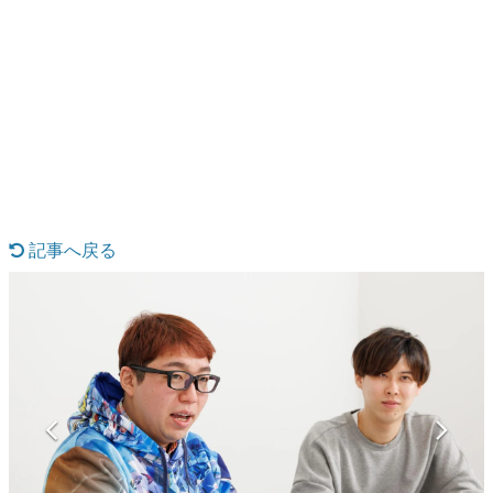
日本のコンテンツ産業やカルチャーに与えた影響を探る企
画です。
日本モバイルゲーム産業史
日本のモバイルゲーム史における主要なトピック・タイト
ルを網羅するほか、開発者へのインタビューや識者による
解説を掲載。約20年の歴史が一望できる決定版！
若ゲのいたり〜ゲームクリエイターの青春〜
『うつヌケ』『ペンと箸』等で知られるマンガ家・田中圭
一先生によるゲーム業界レポートマンガです。
記事へ戻る
なんでゲームは面白い？
ゲーム開発者・hamatsu氏がゲームの魅力を画面や操作の
具体的な形から解き明かしていく、硬派で骨太な評論連載
です。
ゲームが変えた日本語
「経験値」「裏技」「ラスボス」… ゲームにまつわる言葉
の起源や用法の変遷を、コンピューター文化史研究家・タ
イニーP氏が徹底調査。
カテゴリ
特集記事