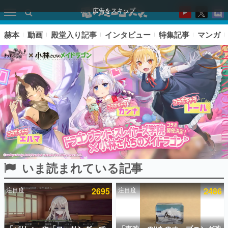
広告をスキップ
赫本
動画
殿堂入り記事
インタビュー
特集記事
マンガ
いま読まれている記事
ピックアップ
注目度
2695
注目度
2486
電ファミのいま読まれている記事ランキング
アプリセール情報