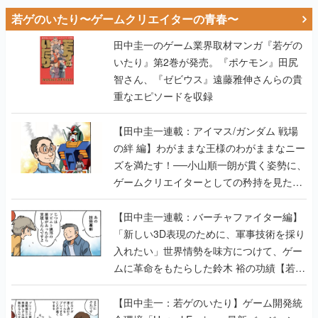
若ゲのいたり〜ゲームクリエイターの青春〜
田中圭一のゲーム業界取材マンガ『若ゲの
いたり』第2巻が発売。『ポケモン』田尻
智さん、『ゼビウス』遠藤雅伸さんらの貴
重なエピソードを収録
【田中圭一連載：アイマス/ガンダム 戦場
の絆 編】わがままな王様のわがままなニー
ズを満たす！──小山順一朗が貫く姿勢に、
ゲームクリエイターとしての矜持を見た
【若ゲのいたり最終回】
【田中圭一連載：バーチャファイター編】
「新しい3D表現のために、軍事技術を採り
入れたい」世界情勢を味方につけて、ゲー
ムに革命をもたらした鈴木 裕の功績【若ゲ
のいたり】
【田中圭一：若ゲのいたり】ゲーム開発統