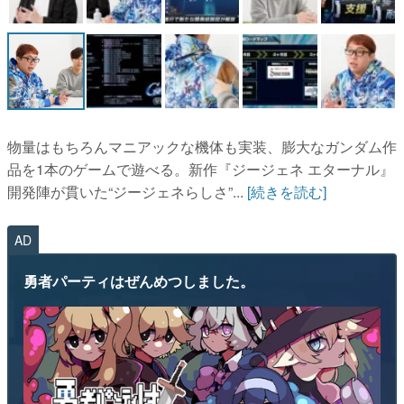
物量はもちろんマニアックな機体も実装、膨大なガンダム作
品を1本のゲームで遊べる。新作『ジージェネ エターナル』
開発陣が貫いた“ジージェネらしさ”...
[続きを読む]
AD
勇者パーティはぜんめつしました。