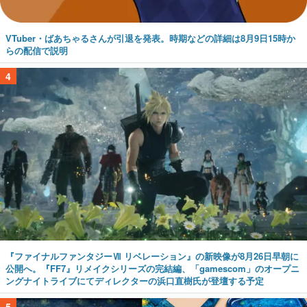
VTuber・ばあちゃるさんが引退を発表。時期などの詳細は8月9日15時か
らの配信で説明
4
『ファイナルファンタジーⅦ リベレーション』の新映像が8月26日早朝に
公開へ。『FF7』リメイクシリーズの完結編、「gamescom」のオープニ
ングナイトライブにてディレクターの浜口直樹氏が登壇する予定
5