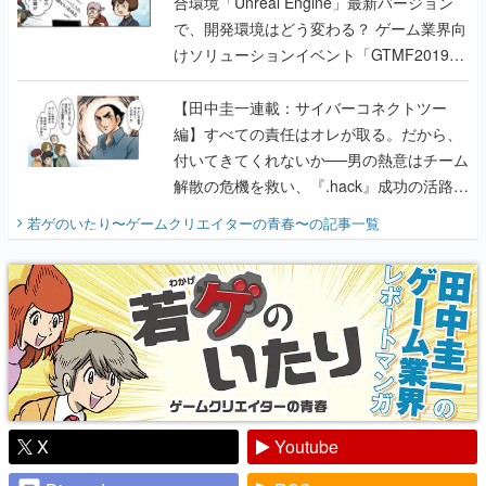
合環境「Unreal Engine」最新バージョン
で、開発環境はどう変わる？ ゲーム業界向
けソリューションイベント「GTMF2019」
に行って、より理解を深めよう【PR】
【田中圭一連載：サイバーコネクトツー
編】すべての責任はオレが取る。だから、
付いてきてくれないか──男の熱意はチーム
解散の危機を救い、『.hack』成功の活路を
開く。業界の快男児・松山 洋に流れる血は
若ゲのいたり〜ゲームクリエイターの青春〜
の記事一覧
『少年ジャンプ』色だった【若ゲのいた
り】
X
Youtube