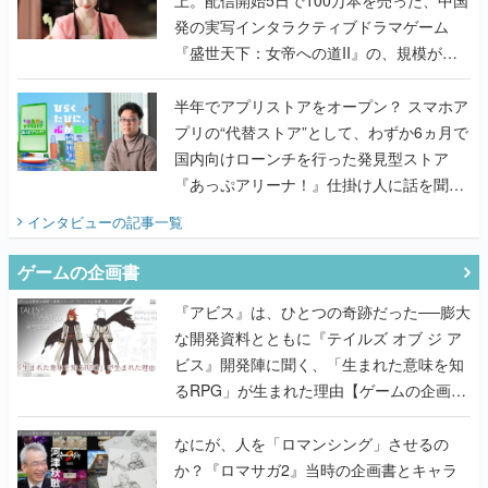
上。配信開始5日で100万本を売った、中国
発の実写インタラクティブドラマゲーム
『盛世天下：女帝への道II』の、規模が違
うこだわりをプロデューサーに聞いた
半年でアプリストアをオープン？ スマホア
プリの“代替ストア”として、わずか6ヵ月で
国内向けローンチを行った発見型ストア
『あっぷアリーナ！』仕掛け人に話を聞い
てみた
インタビュー
の記事一覧
ゲームの企画書
『アビス』は、ひとつの奇跡だった──膨大
な開発資料とともに『テイルズ オブ ジ ア
ビス』開発陣に聞く、「生まれた意味を知
るRPG」が生まれた理由【ゲームの企画
書】
なにが、人を「ロマンシング」させるの
か？『ロマサガ2』当時の企画書とキャラ