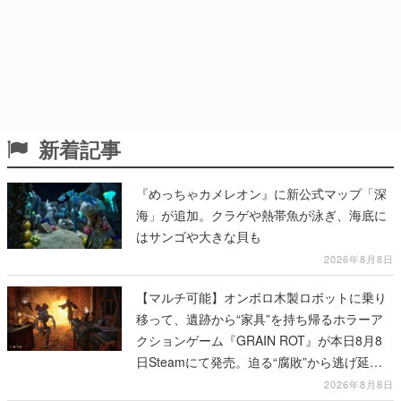
新着記事
『めっちゃカメレオン』に新公式マップ「深
海」が追加。クラゲや熱帯魚が泳ぎ、海底に
はサンゴや大きな貝も
2026年8月8日
【マルチ可能】オンボロ木製ロボットに乗り
移って、遺跡から“家具”を持ち帰るホラーア
クションゲーム『GRAIN ROT』が本日8月8
日Steamにて発売。迫る“腐敗”から逃げ延
び、持ち帰った家具で基地を再建
2026年8月8日