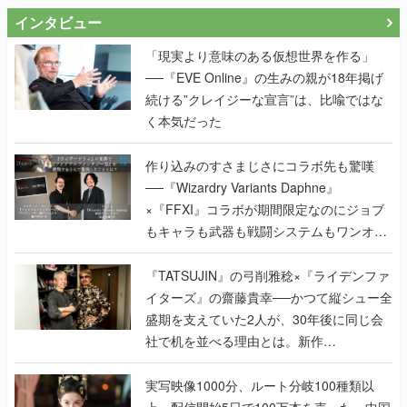
インタビュー
「現実より意味のある仮想世界を作る」
──『EVE Online』の生みの親が18年掲げ
続ける”クレイジーな宣言”は、比喩ではな
く本気だった
作り込みのすさまじさにコラボ先も驚嘆
──『Wizardry Variants Daphne』
×『FFXI』コラボが期間限定なのにジョブ
もキャラも武器も戦闘システムもワンオフ
で作り込まれた理由を両ディレクターに聞
く
『TATSUJIN』の弓削雅稔×『ライデンファ
イターズ』の齋藤貴幸──かつて縦シュー全
盛期を支えていた2人が、30年後に同じ会
社で机を並べる理由とは。新作
『TATSUJIN EXTREME』で初タッグを組
んだレジェンド2人に訊く開発秘話
実写映像1000分、ルート分岐100種類以