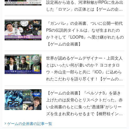
設定画から迫る、河津秋敏がRPGに生み出
した「ロマン」の正体とは【ゲームの企画
書】
『ガンパレ』の企画書、ついに公開━初代
PSの伝説的タイトルは、なぜ生まれたの
か？そして『LOOP8』へ受け継がれたもの
【ゲームの企画書】
世界が認めるゲームデザイナー・上田文人
とはいったい何が凄いのか？ ヨコオタロ
ウ・外山圭一郎らと共に『ICO』に込めら
れたこだわりを語り尽くす！【ゲームの企
画書】
【ゲームの企画書】『ペルソナ3』を築き
上げたのは反骨心とリスペクトだった。赤
い企画書のもとに集った“愚連隊”がシリー
ズを生まれ変わらせるまで【橋野桂インタ
ビュー】
ゲームの企画書
の記事一覧