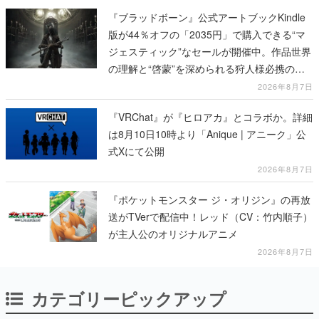
『ブラッドボーン』公式アートブックKindle
版が44％オフの「2035円」で購入できる“マ
ジェスティック”なセールが開催中。作品世界
の理解と“啓蒙”を深められる狩人様必携の一
冊
2026年8月7日
『VRChat』が『ヒロアカ』とコラボか。詳細
は8月10日10時より「Anique | アニーク」公
式Xにて公開
2026年8月7日
『ポケットモンスター ジ・オリジン』の再放
送がTVerで配信中！レッド（CV：竹内順子）
が主人公のオリジナルアニメ
2026年8月7日
カテゴリーピックアップ