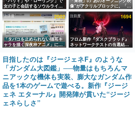
「パリィ」や「ローリング」で
「東映」の“あのオープニング映
女の子と会話するソウルライク
像”がアクリルブロックに。「東
インタビュー
恋愛ゲーム『小早川さんはソウ
映ヒストリカル グッズコレクシ
注目度
2002
注目度
1694
ルライク』無料公開。返事に失
ョン」が8月下旬より発売
連載・特集一覧
敗すると「YOU DIED」
殿堂入り記事
「タバコを止められない猫耳キ
フロム新作『ダスクブラッド』
SNS拡散数が数千以上！ ページビュー数万以上！ などな
ど。多くの人々に読まれた、電ファミ渾身の“殿堂入り”記
ャラを描く深夜枠アニメ」に視
ネットワークテストの当選結果
事をまとめました。
聴者の一部から批判意見。違法
が8月7日22時に発表。応募サイ
薬物の使用と思しき描写も含め
トのマイページから確認可能、
目指したのは『ジージェネF』のような
ゲームの企画書
て、BPOが議論を交わす
テスト実施は8月21日～24日
名作ゲームクリエイターの方々に製作時のエピソードをお
「ガンダム大図鑑」──物量はもちろんマ
聞きし、ヒットする企画（ゲーム）とは何か？を探ってい
きます。
ニアックな機体も実装、膨大なガンダム作
赫本
品を1本のゲームで遊べる。新作『ジージ
この物語を解いてはいけない。『赫本』は、〈試験問題〉
ェネ エターナル』開発陣が貫いた“ジージ
の形をした短編ホラー小説集です。
ェネらしさ”
新世代に訊く
これからのデジタルゲーム市場を担う若きクリエイター達
の姿を追い、彼らのルーツと情熱を探っていきます。
ゲーム世代の作家たち
ゲームに多大な影響を受けた作家さんに取材し、ゲームが