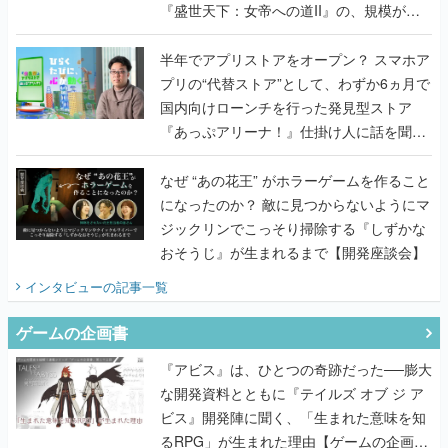
『盛世天下：女帝への道II』の、規模が違
うこだわりをプロデューサーに聞いた
半年でアプリストアをオープン？ スマホア
プリの“代替ストア”として、わずか6ヵ月で
国内向けローンチを行った発見型ストア
『あっぷアリーナ！』仕掛け人に話を聞い
てみた
なぜ “あの花王” がホラーゲームを作ること
になったのか？ 敵に見つからないようにマ
ジックリンでこっそり掃除する『しずかな
おそうじ』が生まれるまで【開発座談会】
インタビュー
の記事一覧
ゲームの企画書
『アビス』は、ひとつの奇跡だった──膨大
な開発資料とともに『テイルズ オブ ジ ア
ビス』開発陣に聞く、「生まれた意味を知
るRPG」が生まれた理由【ゲームの企画