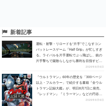
新着記事
運転・射撃・リロードを“片手”でこなすコン
バットレースゲーム『Half Grip』が忙しすぎ
る。ライバルを片手運転でぶっ飛ばし、銃の
片手撃ちで蹴散らしながら勝利を目指すピク
セルアート調のローグライク
2026年8月6日
『ウルトラマン』60年の歴史を「300ページ
以上・フルカラー」で紹介する書籍『全ウル
トラマン記録大鑑』が、明日8月7日に発売。
『レッドマン』『ミラーマン』などの円谷特
撮も30作品以上掲載
2026年8月6日