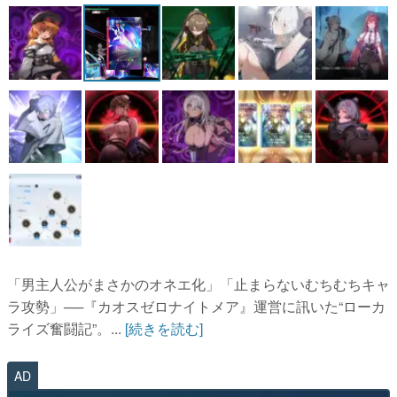
「男主人公がまさかのオネエ化」「止まらないむちむちキャ
ラ攻勢」──『カオスゼロナイトメア』運営に訊いた“ローカ
ライズ奮闘記”。...
[続きを読む]
AD