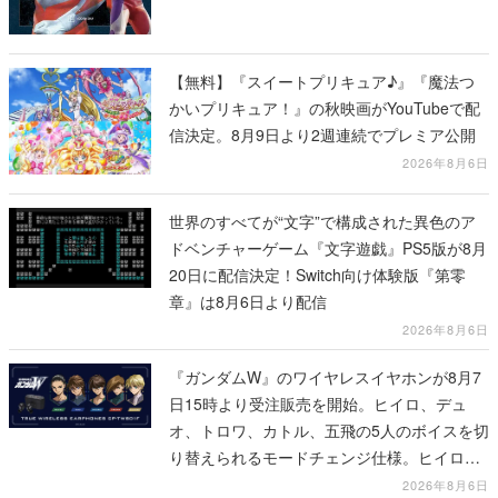
【無料】『スイートプリキュア♪』『魔法つ
かいプリキュア！』の秋映画がYouTubeで配
信決定。8月9日より2週連続でプレミア公開
2026年8月6日
世界のすべてが“文字”で構成された異色のア
ドベンチャーゲーム『文字遊戯』PS5版が8月
20日に配信決定！Switch向け体験版『第零
章』は8月6日より配信
2026年8月6日
『ガンダムW』のワイヤレスイヤホンが8月7
日15時より受注販売を開始。ヒイロ、デュ
オ、トロワ、カトル、五飛の5人のボイスを切
り替えられるモードチェンジ仕様。ヒイロが
「お前を殺す」「死ぬほど痛いぞ」とささや
2026年8月6日