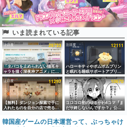
インタビュー
連載・特集一覧
いま読まれている記事
殿堂入り記事
SNS拡散数が数千以上！ ページビュー数万以上！ などな
ど。多くの人々に読まれた、電ファミ渾身の“殿堂入り”記
注目度
29733
注目度
12111
事をまとめました。
ゲームの企画書
名作ゲームクリエイターの方々に製作時のエピソードをお
聞きし、ヒットする企画（ゲーム）とは何か？を探ってい
「タバコを止められない猫耳キ
ハローキティやポムポムプリン
きます。
ャラを描く深夜枠アニメ」に視
と眠れる睡眠サポートアプリ
聴者の一部から批判意見。違法
『ゆめたび』が配信中。キャラ
赫本
注目度
11297
注目度
10670
薬物の使用と思わしき描写も含
ごとのASMRや目覚ましアラー
この物語を解いてはいけない。『赫本』は、〈試験問題〉
めて、BPOが議論を交わす
ムも搭載
の形をした短編ホラー小説集です。
新世代に訊く
【無料】ダンジョン探索で手に
コロコロ初のゆるかわ4コマ『ま
これからのデジタルゲーム市場を担う若きクリエイター達
入れたものを自分の店で売るゲ
だサ終しないんですか？』公開
の姿を追い、彼らのルーツと情熱を探っていきます。
ーム『Moonlighter』がSteam
スタート。主人公は新入社員の
にて無料配布中！続編
侘石ダイヤ、ゲーム会社を舞台
韓国産ゲームの日本運営って、ぶっちゃけ
ゲーム世代の作家たち
『Moonlighter 2』の9月2日正
にトラブルへ対応する社員たち
ゲームに多大な影響を受けた作家さんに取材し、ゲームが