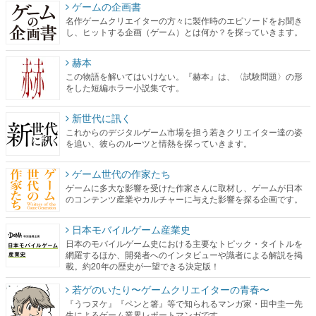
ゲームの企画書
名作ゲームクリエイターの方々に製作時のエピソードをお聞き
し、ヒットする企画（ゲーム）とは何か？を探っていきます。
赫本
この物語を解いてはいけない。『赫本』は、〈試験問題〉の形
をした短編ホラー小説集です。
新世代に訊く
これからのデジタルゲーム市場を担う若きクリエイター達の姿
を追い、彼らのルーツと情熱を探っていきます。
ゲーム世代の作家たち
ゲームに多大な影響を受けた作家さんに取材し、ゲームが日本
のコンテンツ産業やカルチャーに与えた影響を探る企画です。
日本モバイルゲーム産業史
日本のモバイルゲーム史における主要なトピック・タイトルを
網羅するほか、開発者へのインタビューや識者による解説を掲
載。約20年の歴史が一望できる決定版！
若ゲのいたり〜ゲームクリエイターの青春〜
『うつヌケ』『ペンと箸』等で知られるマンガ家・田中圭一先
生によるゲーム業界レポートマンガです。