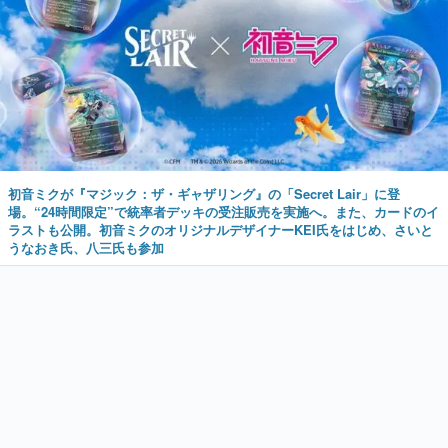
初音ミクが『マジック：ザ・ギャザリング』の「Secret Lair」に登
場。“24時間限定”で統率者デッキの受注販売を実施へ。また、カードのイ
ラストも公開。初音ミクのオリジナルデザイナーKEI氏をはじめ、さいと
うなおき氏、八三氏も参加