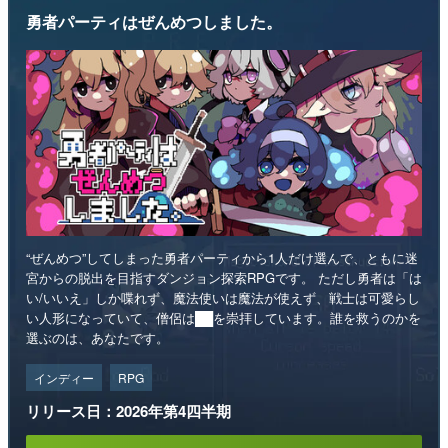
勇者パーティはぜんめつしました。
“ぜんめつ”してしまった勇者パーティから1人だけ選んで、ともに迷
宮からの脱出を目指すダンジョン探索RPGです。 ただし勇者は「は
い/いいえ」しか喋れず、魔法使いは魔法が使えず、戦士は可愛らし
い人形になっていて、僧侶は██を崇拝しています。誰を救うのかを
選ぶのは、あなたです。
インディー
RPG
リリース日：2026年第4四半期