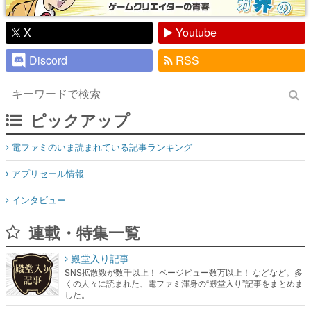
X
Youtube
Discord
RSS
ピックアップ
電ファミのいま読まれている記事ランキング
アプリセール情報
インタビュー
連載・特集一覧
殿堂入り記事
SNS拡散数が数千以上！ ページビュー数万以上！ などなど。多
くの人々に読まれた、電ファミ渾身の“殿堂入り”記事をまとめま
した。