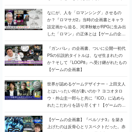
書】
なにが、人を「ロマンシング」させるの
か？『ロマサガ2』当時の企画書とキャラ
設定画から迫る、河津秋敏がRPGに生み出
した「ロマン」の正体とは【ゲームの企画
書】
『ガンパレ』の企画書、ついに公開━初代
PSの伝説的タイトルは、なぜ生まれたの
か？そして『LOOP8』へ受け継がれたもの
【ゲームの企画書】
世界が認めるゲームデザイナー・上田文人
とはいったい何が凄いのか？ ヨコオタロ
ウ・外山圭一郎らと共に『ICO』に込めら
れたこだわりを語り尽くす！【ゲームの企
画書】
【ゲームの企画書】『ペルソナ3』を築き
上げたのは反骨心とリスペクトだった。赤