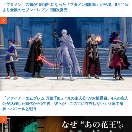
「ブタメン」の麺が“約4倍”になった「ブタメン超BIG」が登場。8月11日
より全国のセブンイレブンで順次発売
2
『ファイアーエムブレム 万紫千紅』“真の主人公”がお披露目。4人の主人
公が活躍した時代から5年後、彼らが「この世に存在しない」状況で魔
神・バロールと戦う
3