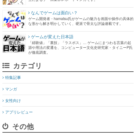
なんでゲームは面白い？
ゲーム開発者・hamatsu氏がゲームの魅力を画面や操作の具体的
な形から解き明かしていく、硬派で骨太な評論連載です。
ゲームが変えた日本語
「経験値」「裏技」「ラスボス」… ゲームにまつわる言葉の起
源や用法の変遷を、コンピューター文化史研究家・タイニーP氏
が徹底調査。
カテゴリ
特集記事
マンガ
女性向け
アプリレビュー
その他