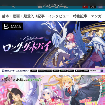
広告をスキップ
赫本
動画
殿堂入り記事
インタビュー
特集記事
マンガ
ピックアップ
電ファミのいま読まれている記事ランキング
アプリセール情報