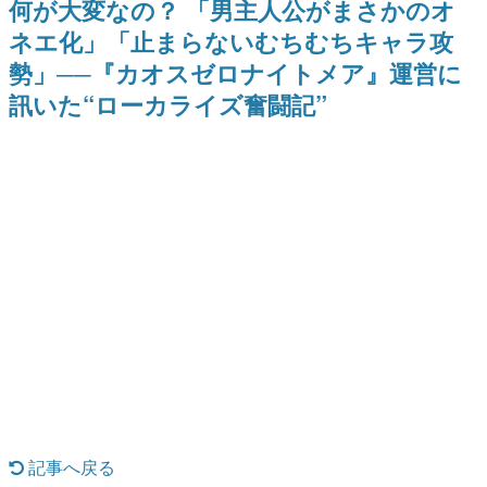
何が大変なの？ 「男主人公がまさかのオ
式リリースを記念したキャンペ
を描く
日本のコンテンツ産業やカルチャーに与えた影響を探る企
ーン
ネエ化」「止まらないむちむちキャラ攻
画です。
勢」──『カオスゼロナイトメア』運営に
日本モバイルゲーム産業史
日本のモバイルゲーム史における主要なトピック・タイト
訊いた“ローカライズ奮闘記”
ルを網羅するほか、開発者へのインタビューや識者による
解説を掲載。約20年の歴史が一望できる決定版！
若ゲのいたり〜ゲームクリエイターの青春〜
『うつヌケ』『ペンと箸』等で知られるマンガ家・田中圭
一先生によるゲーム業界レポートマンガです。
なんでゲームは面白い？
ゲーム開発者・hamatsu氏がゲームの魅力を画面や操作の
具体的な形から解き明かしていく、硬派で骨太な評論連載
です。
ゲームが変えた日本語
「経験値」「裏技」「ラスボス」… ゲームにまつわる言葉
の起源や用法の変遷を、コンピューター文化史研究家・タ
イニーP氏が徹底調査。
カテゴリ
記事へ戻る
特集記事