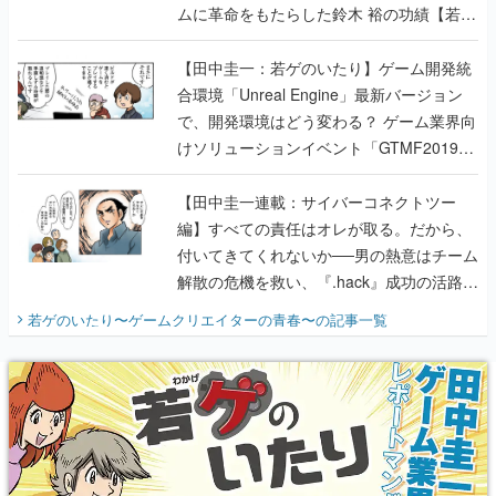
ムに革命をもたらした鈴木 裕の功績【若ゲ
のいたり】
【田中圭一：若ゲのいたり】ゲーム開発統
合環境「Unreal Engine」最新バージョン
で、開発環境はどう変わる？ ゲーム業界向
けソリューションイベント「GTMF2019」
に行って、より理解を深めよう【PR】
【田中圭一連載：サイバーコネクトツー
編】すべての責任はオレが取る。だから、
付いてきてくれないか──男の熱意はチーム
解散の危機を救い、『.hack』成功の活路を
開く。業界の快男児・松山 洋に流れる血は
若ゲのいたり〜ゲームクリエイターの青春〜
の記事一覧
『少年ジャンプ』色だった【若ゲのいた
り】