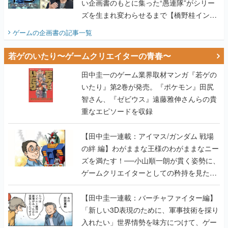
い企画書のもとに集った“愚連隊”がシリー
ズを生まれ変わらせるまで【橋野桂インタ
ビュー】
ゲームの企画書
の記事一覧
若ゲのいたり〜ゲームクリエイターの青春〜
田中圭一のゲーム業界取材マンガ『若ゲの
いたり』第2巻が発売。『ポケモン』田尻
智さん、『ゼビウス』遠藤雅伸さんらの貴
重なエピソードを収録
【田中圭一連載：アイマス/ガンダム 戦場
の絆 編】わがままな王様のわがままなニー
ズを満たす！──小山順一朗が貫く姿勢に、
ゲームクリエイターとしての矜持を見た
【若ゲのいたり最終回】
【田中圭一連載：バーチャファイター編】
「新しい3D表現のために、軍事技術を採り
入れたい」世界情勢を味方につけて、ゲー