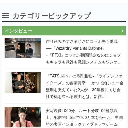
く
カテゴリーピックアップ
インタビュー
作り込みのすさまじさにコラボ先も驚嘆
──『Wizardry Variants Daphne』
×『FFXI』コラボが期間限定なのにジョブ
もキャラも武器も戦闘システムもワンオフ
で作り込まれた理由を両ディレクターに聞
く
『TATSUJIN』の弓削雅稔×『ライデンファ
イターズ』の齋藤貴幸──かつて縦シュー全
盛期を支えていた2人が、30年後に同じ会
社で机を並べる理由とは。新作
『TATSUJIN EXTREME』で初タッグを組
んだレジェンド2人に訊く開発秘話
実写映像1000分、ルート分岐100種類以
上。配信開始5日で100万本を売った、中国
発の実写インタラクティブドラマゲーム