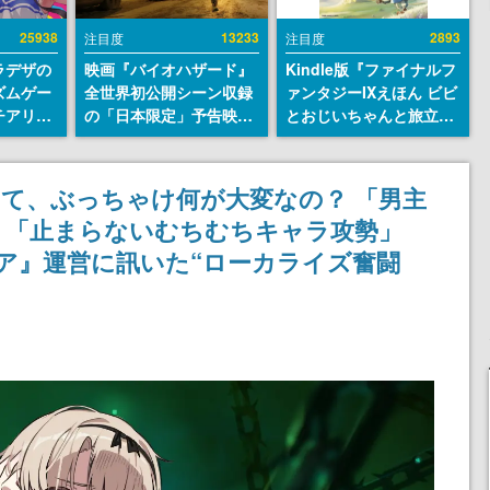
25938
13233
2893
注目度
注目度
ラデザの
映画『バイオハザード』
Kindle版『ファイナルフ
ズムゲー
全世界初公開シーン収録
ァンタジーIXえほん ビビ
チアリズ
の「日本限定」予告映像
とおじいちゃんと旅立ち
アページ
が解禁。バイオの日（8
の日に』が半額の「660
クターの
月10日）にあわせて、
円」となるセールが開催
さん
「ラクーンシティ総合病
中。原作スタッフの青木
て、ぶっちゃけ何が大変なの？ 「男主
院」へ行く配達人の姿が
和彦氏と板鼻利幸氏によ
」「止まらないむちむちキャラ攻勢」
披露
る「ビビ」の前日譚
ア』運営に訊いた“ローカライズ奮闘