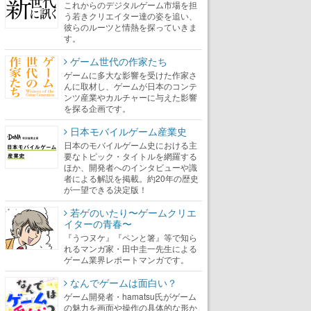
これからのデジタルゲーム市場を担
う若きクリエイター達の姿を追い、
彼らのルーツと情熱を探っていきま
す。
ゲーム世代の作家たち
ゲームに多大な影響を受けた作家さ
んに取材し、ゲームが日本のコンテ
ンツ産業やカルチャーに与えた影響
を探る企画です。
日本モバイルゲーム産業史
日本のモバイルゲーム史における主
要なトピック・タイトルを網羅する
ほか、開発者へのインタビューや識
者による解説を掲載。約20年の歴史
が一望できる決定版！
若ゲのいたり〜ゲームクリエ
イターの青春〜
『うつヌケ』『ペンと箸』等で知ら
れるマンガ家・田中圭一先生による
ゲーム業界レポートマンガです。
なんでゲームは面白い？
ゲーム開発者・hamatsu氏がゲーム
の魅力を画面や操作の具体的な形か