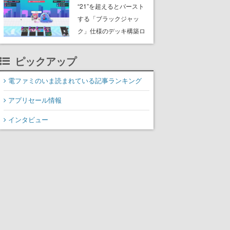
『ブラッドボーン』の新
“21”を超えるとバースト
作アイテムが登場
する「ブラックジャッ
ク」仕様のデッキ構築ロ
ーグライト『必殺！メガ
子パンチ！』が8月11日
ピックアップ
Steamにてリリース
電ファミのいま読まれている記事ランキング
アプリセール情報
インタビュー