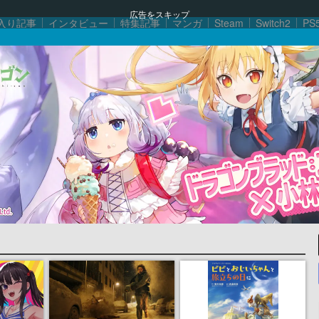
広告をスキップ
入り記事
インタビュー
特集記事
マンガ
Steam
Switch2
PS