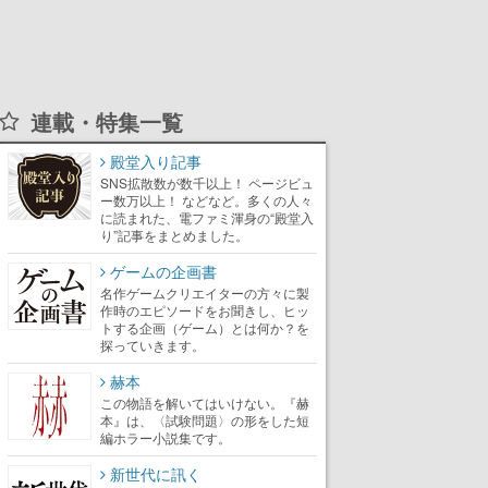
連載・特集一覧
殿堂入り記事
SNS拡散数が数千以上！ ページビュ
ー数万以上！ などなど。多くの人々
に読まれた、電ファミ渾身の“殿堂入
り”記事をまとめました。
ゲームの企画書
名作ゲームクリエイターの方々に製
作時のエピソードをお聞きし、ヒッ
トする企画（ゲーム）とは何か？を
探っていきます。
赫本
この物語を解いてはいけない。『赫
本』は、〈試験問題〉の形をした短
編ホラー小説集です。
新世代に訊く