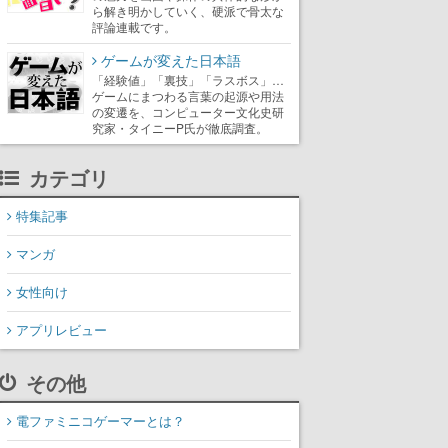
ら解き明かしていく、硬派で骨太な
評論連載です。
ゲームが変えた日本語
「経験値」「裏技」「ラスボス」…
ゲームにまつわる言葉の起源や用法
の変遷を、コンピューター文化史研
究家・タイニーP氏が徹底調査。
カテゴリ
特集記事
マンガ
女性向け
アプリレビュー
その他
電ファミニコゲーマーとは？