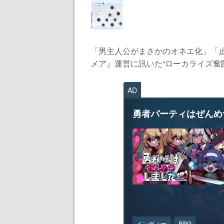
「男主人公がまさかのオネエ化」「
メア』運営に訊いた“ローカライズ奮闘記
AD
勇者パーティはぜんめ
インディー
RPG