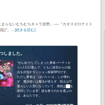
止まらないむちむちキャラ攻勢」──『カオスゼロナイト
”。...
[続きを読む]
つしました。
“ぜんめつ”してしまった勇者パーティか
ら1人だけ選んで、ともに迷宮からの脱
出を目指すダンジョン探索RPGです。
ただし勇者は「はい/いいえ」しか喋れ
ず、魔法使いは魔法が使えず、戦士は可
愛らしい人形になっていて、僧侶は██を
崇拝しています。誰を救うのかを選ぶの
は、あなたです。