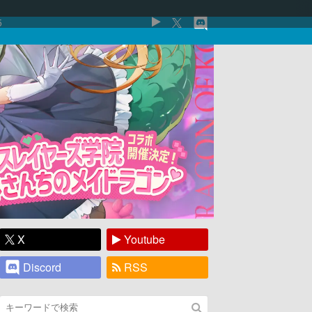
5
X
Youtube
Discord
RSS