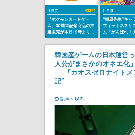
43274
注目度
注目度
『ポケモンカードゲー
“朝凪先生”キャ
ム』30周年記念商品の抽
フィットネスリ
選販売が本日12時より開
ム『がんばれ！
始。拡張パック「30th
ム』Steamスト
CELEBRATION」のボッ
が公開。キャラ
クスに、「プレミアムデ
CVは陽向葵ゅか
韓国産ゲームの日本運営っ
ッキセット エーフィ・ブ
人公がまさかのオネエ化
ラッキー」
「FUTURISTIC BOX」の
──『カオスゼロナイトメ
計3商品
記”
記事へ戻る