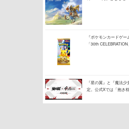
ビ」の前日譚
『ポケモンカードゲー
「30th CELEBR
ー」「FUTURISTIC 
『星の翼』と『魔法少女リリ
定。公式Xでは「抱き枕