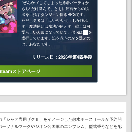
“ぜんめつ”してしまった勇者パーティか
ら1人だけ選んで、ともに迷宮からの脱
出を目指すダンジョン探索RPGです。
ただし勇者は「はい/いいえ」しか喋れ
ず、魔法使いは魔法が使えず、戦士は可
愛らしい人形になっていて、僧侶は██を
崇拝しています。誰を救うのかを選ぶの
は、あなたです。
リリース日：2026年第4四半期
Steamストアページ
の「シャア専用ザクⅡ」をイメージした散水ホースリールが予約開
パーソナルマークやジオン公国軍のエンブレム、型式番号などを配