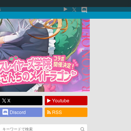
5
X
Youtube
Discord
RSS