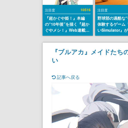
10516
注目度
注目度
『超かぐや姫！』本編
野球部の過酷な“
の“10年後”を描く『超か
体験するゲーム
ぐやメシ！』Web連載決
いSimulator
定。新たなWebマンガレ
のウィッシュリ
ーベル「ビビビコミッ
とにチェコ語に
ク」にて特別話が掲載ス
SNSで話題に。
『ブルアカ』メイドたち
タート、あのお話には…
ダム・カム』開
い
まだ続きがある！
ェコのプロ野球
称賛の声
記事へ戻る