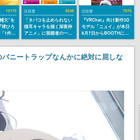
10175
8536
7975
注目度
注目度
補欠”を
「タバコを止められない
『VRChat』向け新作3D
『球ひろ
猫耳キャラを描く深夜枠
モデル「ニュイ」が本日
』が「1件」
アニメ」に視聴者の一部
8月7日からBOOTHにて
ストをも
から批判意見。違法薬物
発売。瞳に光る星や感情
対応し
の使用と思しき描写も含
豊かな表情が、小悪魔か
『キング
めて、BPOが議論を交わ
わいい
のバニートラップなんかに絶対に屈しな
発元やチ
す
選手から