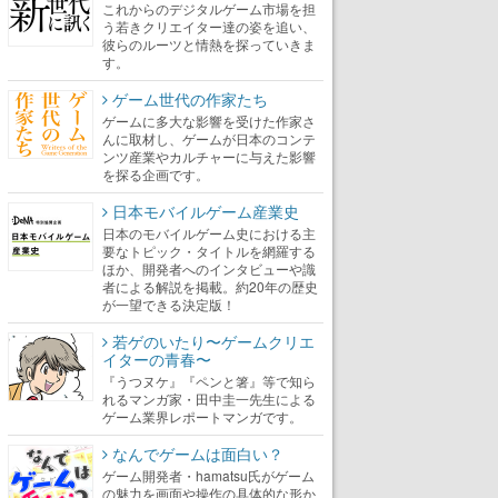
これからのデジタルゲーム市場を担
う若きクリエイター達の姿を追い、
彼らのルーツと情熱を探っていきま
す。
ゲーム世代の作家たち
ゲームに多大な影響を受けた作家さ
んに取材し、ゲームが日本のコンテ
ンツ産業やカルチャーに与えた影響
を探る企画です。
日本モバイルゲーム産業史
日本のモバイルゲーム史における主
要なトピック・タイトルを網羅する
ほか、開発者へのインタビューや識
者による解説を掲載。約20年の歴史
が一望できる決定版！
若ゲのいたり〜ゲームクリエ
イターの青春〜
『うつヌケ』『ペンと箸』等で知ら
れるマンガ家・田中圭一先生による
ゲーム業界レポートマンガです。
なんでゲームは面白い？
ゲーム開発者・hamatsu氏がゲーム
の魅力を画面や操作の具体的な形か