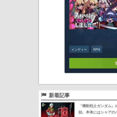
インディー
RPG
新着記事
『機動戦士ガンダム』
始。本体にはシャアの