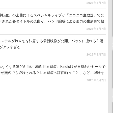
2026年8月7日
神転生』の楽曲によるスペシャルライブが「ニコニコ生放送」で配
ジされた各タイトルの楽曲が、バンド編成による迫力の生演奏で披
で視聴できる
2026年8月7日
nd』エステルが旅立ちを決意する最新映像が公開。バックに流れる主題
」がアツすぎる
2026年8月7日
れなくなるほど面白い 図解 世界遺産』Kindle版が日替わりセールで
なぜ無名でも登録される？世界遺産の評価軸って？ 」など、興味を
2026年8月7日