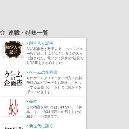
連載・特集一覧
殿堂入り記事
SNS拡散数が数千以上！ ページビュ
ー数万以上！ などなど。多くの人々
に読まれた、電ファミ渾身の“殿堂入
り”記事をまとめました。
ゲームの企画書
名作ゲームクリエイターの方々に製
作時のエピソードをお聞きし、ヒッ
トする企画（ゲーム）とは何か？を
探っていきます。
赫本
この物語を解いてはいけない。『赫
本』は、〈試験問題〉の形をした短
編ホラー小説集です。
新世代に訊く