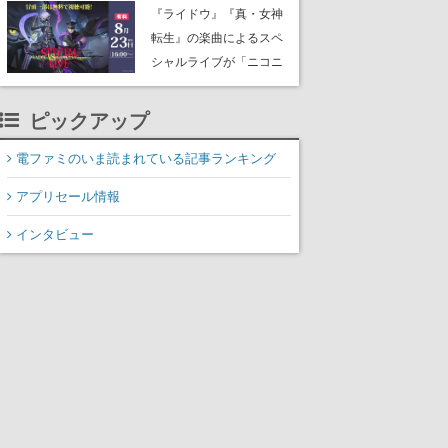
にはシャアのパーソナル
『ライドウ』『真・女神
マークやジオン公国軍の
転生』の楽曲によるスペ
エンブレム、型式番号な
シャルライブが「ニコニ
どを配置
コ生放送」で配信決定。
バトルアレンジされた各
ピックアップ
タイトルの楽曲が、バン
ド編成による迫力の生演
電ファミのいま読まれている記事ランキング
奏で披露、冒頭部分は“無
アプリセール情報
料”で視聴できる
インタビュー