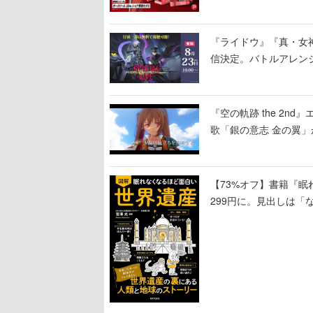
置
『ライドウ』『真・女
信決定。バトルアレン
露、冒頭部分は“無料”
『空の軌跡 the 2
歌「銀の意志 金の翼
【73%オフ】書籍『眠
299円に。見出しは「
引くものが並ぶ