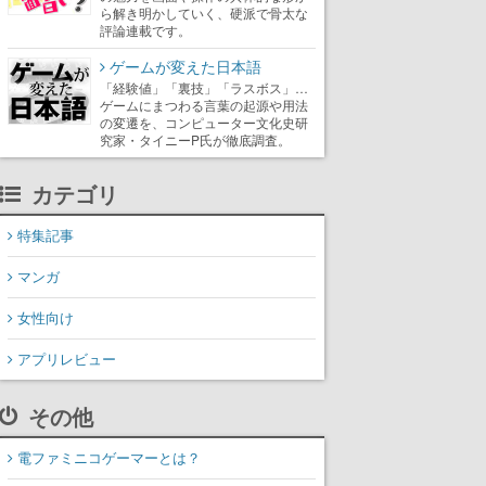
ら解き明かしていく、硬派で骨太な
評論連載です。
ゲームが変えた日本語
「経験値」「裏技」「ラスボス」…
ゲームにまつわる言葉の起源や用法
の変遷を、コンピューター文化史研
究家・タイニーP氏が徹底調査。
カテゴリ
特集記事
マンガ
女性向け
アプリレビュー
その他
電ファミニコゲーマーとは？