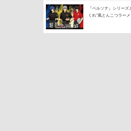
『ペルソナ』シリーズと
くれ”風とんこつラー