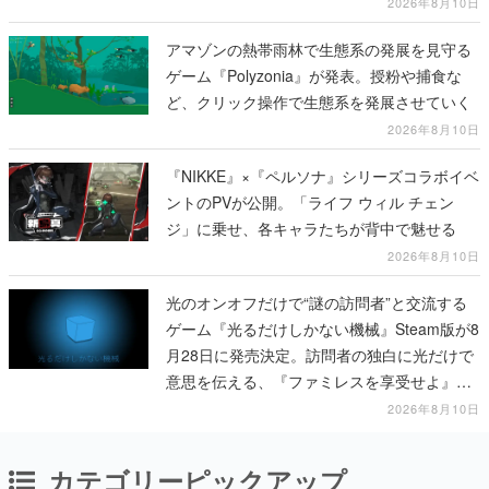
2026年8月10日
アマゾンの熱帯雨林で生態系の発展を見守る
ゲーム『Polyzonia』が発表。授粉や捕食な
ど、クリック操作で生態系を発展させていく
2026年8月10日
『NIKKE』×『ペルソナ』シリーズコラボイベ
ントのPVが公開。「ライフ ウィル チェン
ジ」に乗せ、各キャラたちが背中で魅せる
2026年8月10日
光のオンオフだけで“謎の訪問者”と交流する
ゲーム『光るだけしかない機械』Steam版が8
月28日に発売決定。訪問者の独白に光だけで
意思を伝える、『ファミレスを享受せよ』開
発元の最新作
2026年8月10日
カテゴリーピックアップ