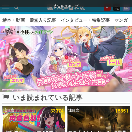
広告をスキップ
赫本
動画
殿堂入り記事
インタビュー
特集記事
マンガ
いま読まれている記事
ピックアップ
注目度
33374
注目度
15851
電ファミのいま読まれている記事ランキング
アプリセール情報