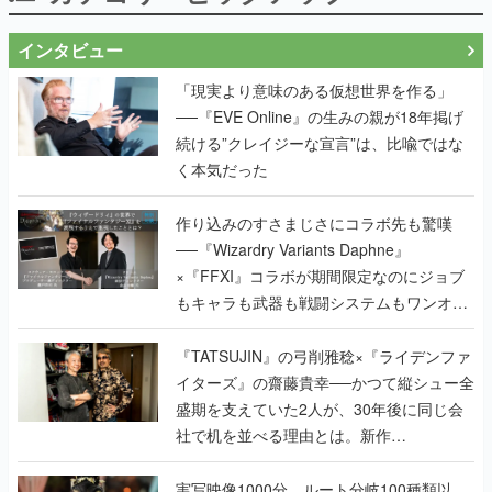
インタビュー
「現実より意味のある仮想世界を作る」
──『EVE Online』の生みの親が18年掲げ
続ける”クレイジーな宣言”は、比喩ではな
く本気だった
作り込みのすさまじさにコラボ先も驚嘆
──『Wizardry Variants Daphne』
×『FFXI』コラボが期間限定なのにジョブ
もキャラも武器も戦闘システムもワンオフ
で作り込まれた理由を両ディレクターに聞
く
『TATSUJIN』の弓削雅稔×『ライデンファ
イターズ』の齋藤貴幸──かつて縦シュー全
盛期を支えていた2人が、30年後に同じ会
社で机を並べる理由とは。新作
『TATSUJIN EXTREME』で初タッグを組
んだレジェンド2人に訊く開発秘話
実写映像1000分、ルート分岐100種類以