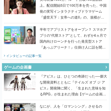
上。配信開始5日で100万本を売った、中国
発の実写インタラクティブドラマゲーム
『盛世天下：女帝への道II』の、規模が違
うこだわりをプロデューサーに聞いた
半年でアプリストアをオープン？ スマホア
プリの“代替ストア”として、わずか6ヵ月で
国内向けローンチを行った発見型ストア
『あっぷアリーナ！』仕掛け人に話を聞い
てみた
インタビュー
の記事一覧
ゲームの企画書
『アビス』は、ひとつの奇跡だった──膨大
な開発資料とともに『テイルズ オブ ジ ア
ビス』開発陣に聞く、「生まれた意味を知
るRPG」が生まれた理由【ゲームの企画
書】
なにが、人を「ロマンシング」させるの