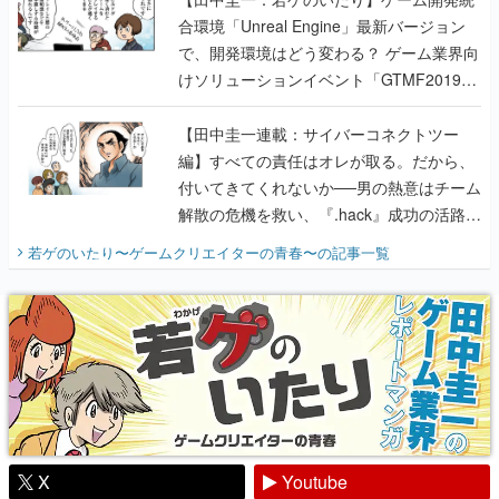
合環境「Unreal Engine」最新バージョン
で、開発環境はどう変わる？ ゲーム業界向
けソリューションイベント「GTMF2019」
に行って、より理解を深めよう【PR】
【田中圭一連載：サイバーコネクトツー
編】すべての責任はオレが取る。だから、
付いてきてくれないか──男の熱意はチーム
解散の危機を救い、『.hack』成功の活路を
開く。業界の快男児・松山 洋に流れる血は
若ゲのいたり〜ゲームクリエイターの青春〜
の記事一覧
『少年ジャンプ』色だった【若ゲのいた
り】
X
Youtube