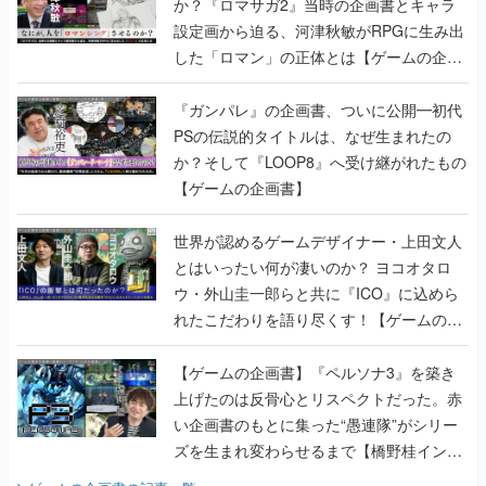
か？『ロマサガ2』当時の企画書とキャラ
設定画から迫る、河津秋敏がRPGに生み出
した「ロマン」の正体とは【ゲームの企画
書】
『ガンパレ』の企画書、ついに公開━初代
PSの伝説的タイトルは、なぜ生まれたの
か？そして『LOOP8』へ受け継がれたもの
【ゲームの企画書】
世界が認めるゲームデザイナー・上田文人
とはいったい何が凄いのか？ ヨコオタロ
ウ・外山圭一郎らと共に『ICO』に込めら
れたこだわりを語り尽くす！【ゲームの企
画書】
【ゲームの企画書】『ペルソナ3』を築き
上げたのは反骨心とリスペクトだった。赤
い企画書のもとに集った“愚連隊”がシリー
ズを生まれ変わらせるまで【橋野桂インタ
ビュー】