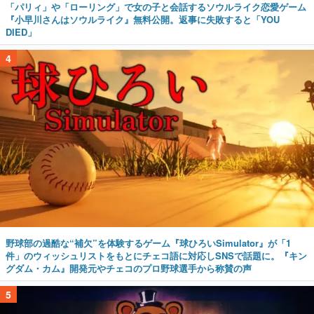
「パリィ」や「ローリング」で女の子と会話するソウルライク恋愛ゲーム
『小早川さんはソウルライク』無料公開。返事に失敗すると「YOU
DIED」
4
野球部の過酷な“補欠”を体験するゲーム『球ひろいSimulator』が「1
件」のウィッシュリストをもとにチェコ語に対応しSNSで話題に。『キン
グダム・カム』開発元やチェコのプロ野球選手から称賛の声
5