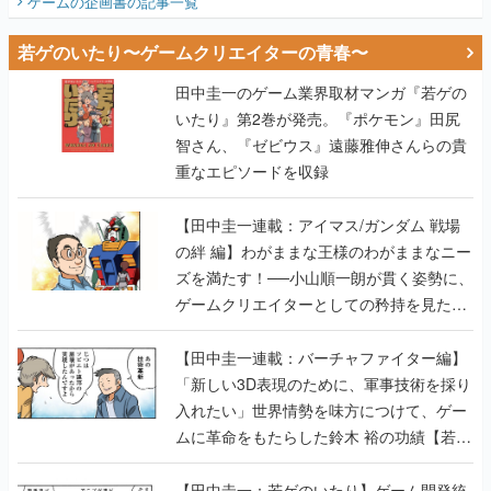
ゲームの企画書
の記事一覧
若ゲのいたり〜ゲームクリエイターの青春〜
田中圭一のゲーム業界取材マンガ『若ゲの
いたり』第2巻が発売。『ポケモン』田尻
智さん、『ゼビウス』遠藤雅伸さんらの貴
重なエピソードを収録
【田中圭一連載：アイマス/ガンダム 戦場
の絆 編】わがままな王様のわがままなニー
ズを満たす！──小山順一朗が貫く姿勢に、
ゲームクリエイターとしての矜持を見た
【若ゲのいたり最終回】
【田中圭一連載：バーチャファイター編】
「新しい3D表現のために、軍事技術を採り
入れたい」世界情勢を味方につけて、ゲー
ムに革命をもたらした鈴木 裕の功績【若ゲ
のいたり】
【田中圭一：若ゲのいたり】ゲーム開発統