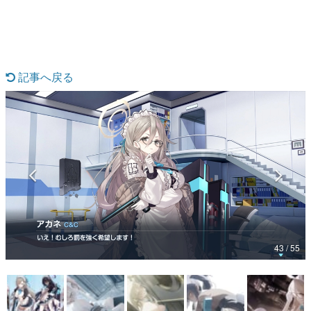
日本のコンテンツ産業やカルチャーに与えた影響を探る企
画です。
日本モバイルゲーム産業史
日本のモバイルゲーム史における主要なトピック・タイト
ルを網羅するほか、開発者へのインタビューや識者による
記事へ戻る
解説を掲載。約20年の歴史が一望できる決定版！
若ゲのいたり〜ゲームクリエイターの青春〜
『うつヌケ』『ペンと箸』等で知られるマンガ家・田中圭
一先生によるゲーム業界レポートマンガです。
なんでゲームは面白い？
ゲーム開発者・hamatsu氏がゲームの魅力を画面や操作の
具体的な形から解き明かしていく、硬派で骨太な評論連載
です。
ゲームが変えた日本語
「経験値」「裏技」「ラスボス」… ゲームにまつわる言葉
の起源や用法の変遷を、コンピューター文化史研究家・タ
イニーP氏が徹底調査。
43 / 55
カテゴリ
特集記事