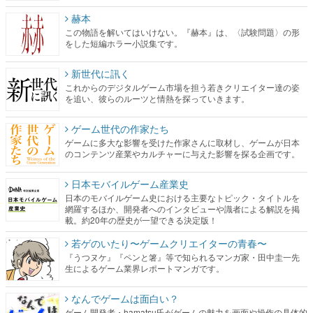
赫本
この物語を解いてはいけない。『赫本』は、〈試験問題〉の形
をした短編ホラー小説集です。
新世代に訊く
これからのデジタルゲーム市場を担う若きクリエイター達の姿
を追い、彼らのルーツと情熱を探っていきます。
ゲーム世代の作家たち
ゲームに多大な影響を受けた作家さんに取材し、ゲームが日本
のコンテンツ産業やカルチャーに与えた影響を探る企画です。
日本モバイルゲーム産業史
日本のモバイルゲーム史における主要なトピック・タイトルを
網羅するほか、開発者へのインタビューや識者による解説を掲
載。約20年の歴史が一望できる決定版！
若ゲのいたり〜ゲームクリエイターの青春〜
『うつヌケ』『ペンと箸』等で知られるマンガ家・田中圭一先
生によるゲーム業界レポートマンガです。
なんでゲームは面白い？
ゲーム開発者・hamatsu氏がゲームの魅力を画面や操作の具体的