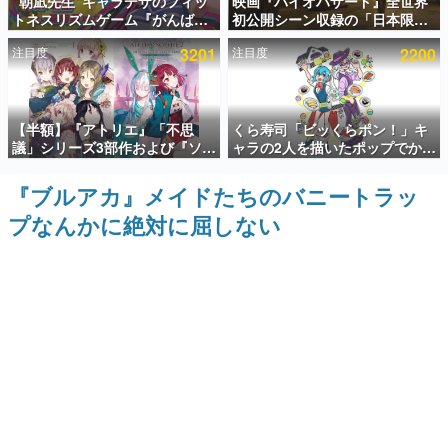
“朝凪先生”キャラデザのフィッ
映画『バイオハザード』全世界
トネスリズムゲーム『がんば
初公開シーン収録の「日本限
インタビュー
れ！チアリズム』Steamストア
定」予告映像が解禁。バイオの
注目度
3201
注目度
2200
ページが公開。キャラクターの
日（8月10日）にあわせて、
連載・特集一覧
CVは陽向葵ゅかさん
「ラクーンシティ総合病院」へ
行く配達人の姿が披露
殿堂入り記事
【半額】『アトリエ』「不思
くら寿司「ビッくらポン！」キ
SNS拡散数が数千以上！ ページビュー数万以上！ などな
ど。多くの人々に読まれた、電ファミ渾身の“殿堂入り”記
議」シリーズ3部作および『ソフ
ャラの2人を描いたポップでかわ
事をまとめました。
ィーのアトリエ2』公式画集の
いいコラボイラストが公開。コ
Kindle版が50%オフとなるセー
ラボイラストを使用した限定T
『ブルアカ』メイドたちのバニートラッ
ゲームの企画書
ルが開催中。各作品の設定画や
シャツ&ステッカーがアソビシ
名作ゲームクリエイターの方々に製作時のエピソードをお
プなんかに絶対に屈しない
美麗なイラストの数々をふんだ
ステム主催「Akaku展」にて販
聞きし、ヒットする企画（ゲーム）とは何か？を探ってい
んに収録
売へ
きます。
赫本
この物語を解いてはいけない。『赫本』は、〈試験問題〉
の形をした短編ホラー小説集です。
新世代に訊く
これからのデジタルゲーム市場を担う若きクリエイター達
の姿を追い、彼らのルーツと情熱を探っていきます。
ゲーム世代の作家たち
ゲームに多大な影響を受けた作家さんに取材し、ゲームが