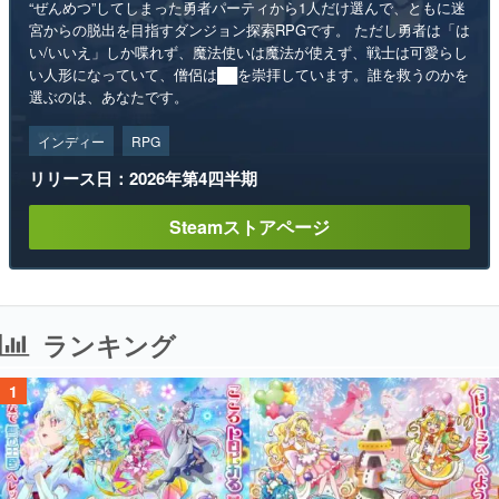
“ぜんめつ”してしまった勇者パーティから1人だけ選んで、ともに迷
宮からの脱出を目指すダンジョン探索RPGです。 ただし勇者は「は
い/いいえ」しか喋れず、魔法使いは魔法が使えず、戦士は可愛らし
い人形になっていて、僧侶は██を崇拝しています。誰を救うのかを
選ぶのは、あなたです。
インディー
RPG
リリース日：2026年第4四半期
Steamストアページ
ランキング
1