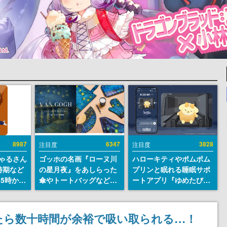
8987
6347
3828
注目度
注目度
ちゃるさん
ゴッホの名画『ローヌ川
ハローキティやポムポム
時期など
の星月夜』をあしらった
プリンと眠れる睡眠サポ
15時から
傘やトートバッグなどが
ートアプリ『ゆめたび』
登場。8月7日21時より2
が配信中。キャラごとの
日間限定で予約販売
ASMRや目覚ましアラー
ムも搭載
たら数十時間が余裕で吸い取られる…！