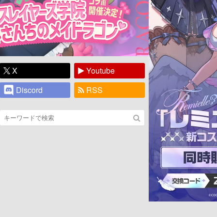
X
Youtube
Discord
RSS