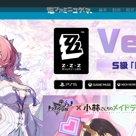
赫本
動画
殿堂