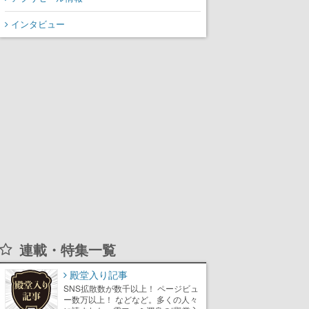
インタビュー
連載・特集一覧
殿堂入り記事
SNS拡散数が数千以上！ ページビュ
ー数万以上！ などなど。多くの人々