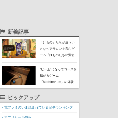
新着記事
「けもの」たちが通う小
さなヘアサロンを営むゲ
ーム『けものたちの髪切
り屋』体験版が配信開
始。悩みを持ったお客様
“ビー玉”になってコースを
と会話を交わし“本当に望
転がるゲーム
んでる髪型”を見つけ出す
『Marblearium』の体験
版がSteamで本日8月7日
より配信。Lo-Fiビートに
ピックアップ
乗って奇妙な空間を探検
電ファミのいま読まれている記事ランキング
アプリセール情報