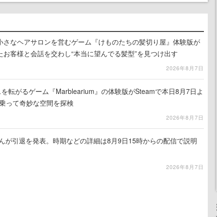
小さなヘアサロンを営むゲーム『けものたちの髪切り屋』体験版が
たお客様と会話を交わし“本当に望んでる髪型”を見つけ出す
2026年8月7日
を転がるゲーム『Marblearium』の体験版がSteamで本日8月7日よ
トに乗って奇妙な空間を探検
2026年8月7日
るさんが引退を発表。時期などの詳細は8月9日15時からの配信で説明
2026年8月7日