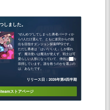
つしました。
“ぜんめつ”してしまった勇者パーティか
ら1人だけ選んで、ともに迷宮からの脱
出を目指すダンジョン探索RPGです。
ただし勇者は「はい/いいえ」しか喋れ
ず、魔法使いは魔法が使えず、戦士は可
愛らしい人形になっていて、僧侶は██を
崇拝しています。誰を救うのかを選ぶの
は、あなたです。
リリース日：2026年第4四半期
Steamストアページ