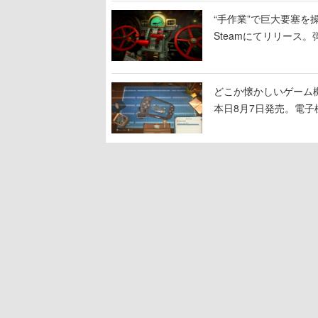
“手作業”で巨大要塞を操
Steamにてリリース
撃をブチかませるロマ
どこか懐かしいゲーム
本日8月7日発売。電
に耳を傾ける