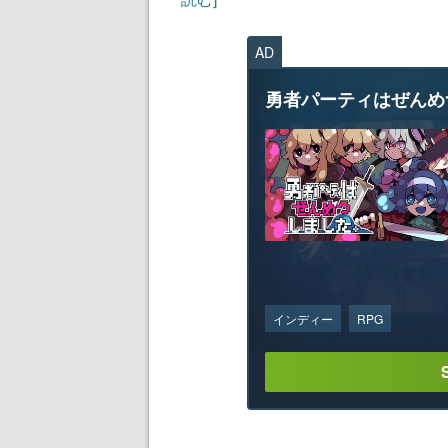
AD
勇者パーティはぜんめ
インディー
RPG