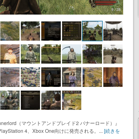
9 / 38
I: Bannerlord（マウントアンドブレイド2 バナーロード）』
|S、PlayStation 4、Xbox One向けに発売される。...
[続きを