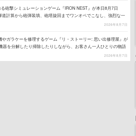
る砲撃シミュレーションゲーム『IRON NEST』が本日8月7日
。弾道計算から砲弾装填、砲塔旋回までワンオペでこなし、強烈な一
ンある作品
2026年8月7日
機やガラケーを修理するゲーム『リ・ストーリー: 思い出修理屋』が
子機器を分解したり掃除したりしながら、お客さん一人ひとりの物語
2026年8月7日