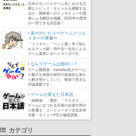
日本のモバイルゲーム史における主
要なトピック・タイトルを網羅する
ほか、開発者へのインタビューや識
者による解説を掲載。約20年の歴史
が一望できる決定版！
若ゲのいたり〜ゲームクリエ
イターの青春〜
『うつヌケ』『ペンと箸』等で知ら
れるマンガ家・田中圭一先生による
ゲーム業界レポートマンガです。
なんでゲームは面白い？
ゲーム開発者・hamatsu氏がゲーム
の魅力を画面や操作の具体的な形か
ら解き明かしていく、硬派で骨太な
評論連載です。
ゲームが変えた日本語
「経験値」「裏技」「ラスボス」…
ゲームにまつわる言葉の起源や用法
の変遷を、コンピューター文化史研
究家・タイニーP氏が徹底調査。
カテゴリ