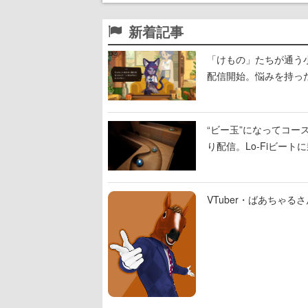
新着記事
「けもの」たちが通う
配信開始。悩みを持っ
“ビー玉”になってコース
り配信。Lo-Fiビー
VTuber・ばあちゃ