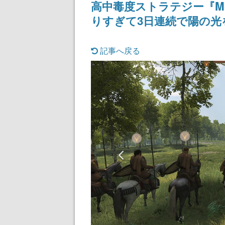
高中毒度ストラテジー『Mount 
りすぎて3日連続で陽の光
記事へ戻る