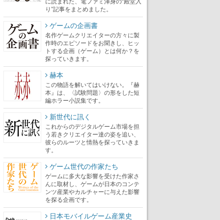
に読まれた、電ファミ渾身の“殿堂入
り”記事をまとめました。
ゲームの企画書
名作ゲームクリエイターの方々に製
作時のエピソードをお聞きし、ヒッ
トする企画（ゲーム）とは何か？を
探っていきます。
赫本
この物語を解いてはいけない。『赫
本』は、〈試験問題〉の形をした短
編ホラー小説集です。
新世代に訊く
これからのデジタルゲーム市場を担
う若きクリエイター達の姿を追い、
彼らのルーツと情熱を探っていきま
す。
ゲーム世代の作家たち
ゲームに多大な影響を受けた作家さ
んに取材し、ゲームが日本のコンテ
ンツ産業やカルチャーに与えた影響
を探る企画です。
日本モバイルゲーム産業史