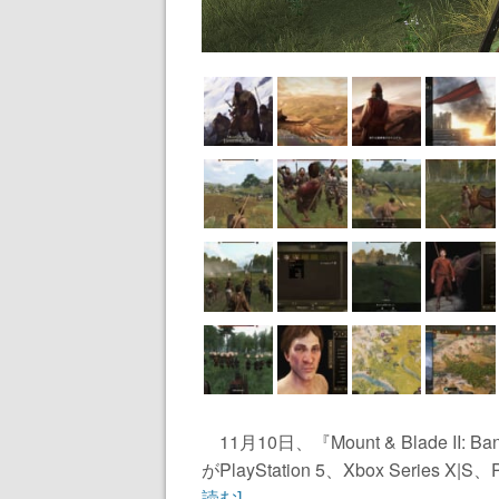
11月10日、『Mount & Blade I
がPlayStation 5、Xbox Series X
読む]