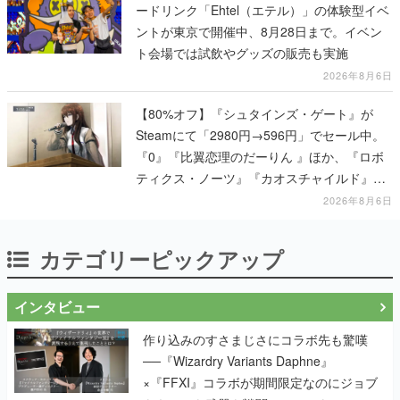
ードリンク「Ehtel（エテル）」の体験型イベ
ントが東京で開催中、8月28日まで。イベン
ト会場では試飲やグッズの販売も実施
2026年8月6日
【80%オフ】『シュタインズ・ゲート』が
Steamにて「2980円→596円」でセール中。
『0』『比翼恋理のだーりん 』ほか、『ロボ
ティクス・ノーツ』『カオスチャイルド』な
ど科学アドベンチャーシリーズもセール対象
2026年8月6日
に
カテゴリーピックアップ
インタビュー
作り込みのすさまじさにコラボ先も驚嘆
──『Wizardry Variants Daphne』
×『FFXI』コラボが期間限定なのにジョブ