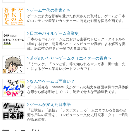
ゲーム世代の作家たち
ゲームに多大な影響を受けた作家さんに取材し、ゲームが日本
のコンテンツ産業やカルチャーに与えた影響を探る企画です。
日本モバイルゲーム産業史
日本のモバイルゲーム史における主要なトピック・タイトルを
網羅するほか、開発者へのインタビューや識者による解説を掲
載。約20年の歴史が一望できる決定版！
若ゲのいたり〜ゲームクリエイターの青春〜
『うつヌケ』『ペンと箸』等で知られるマンガ家・田中圭一先
生によるゲーム業界レポートマンガです。
なんでゲームは面白い？
ゲーム開発者・hamatsu氏がゲームの魅力を画面や操作の具体的
な形から解き明かしていく、硬派で骨太な評論連載です。
ゲームが変えた日本語
「経験値」「裏技」「ラスボス」… ゲームにまつわる言葉の起
源や用法の変遷を、コンピューター文化史研究家・タイニーP氏
が徹底調査。