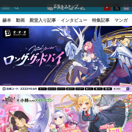
広告をスキップ
赫本
動画
殿堂入り記事
インタビュー
特集記事
マンガ
ピックアップ
電ファミのいま読まれている記事ランキング
アプリセール情報