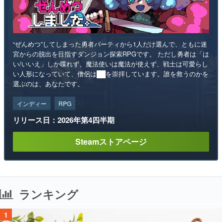
“ぜんめつ”してしまった勇者パーティから1人だけ選んで、ともに迷
宮からの脱出を目指すダンジョン探索RPGです。 ただし勇者は「は
い/いいえ」しか喋れず、魔法使いは魔法が使えず、戦士は可愛らし
い人形になっていて、僧侶は██を崇拝しています。誰を救うのかを
選ぶのは、あなたです。
インディー
RPG
リリース日：2026年第4四半期
Steamストアページ
ランキング
1