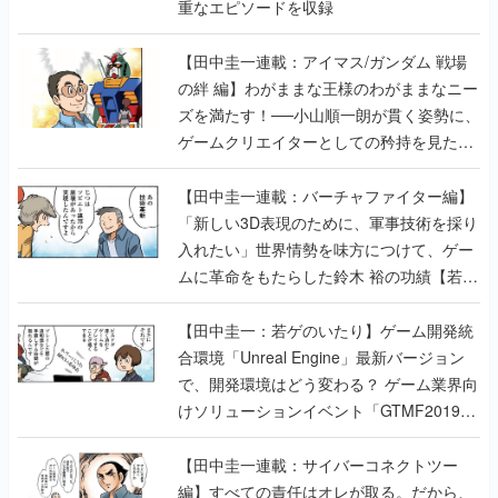
重なエピソードを収録
【田中圭一連載：アイマス/ガンダム 戦場
の絆 編】わがままな王様のわがままなニー
ズを満たす！──小山順一朗が貫く姿勢に、
ゲームクリエイターとしての矜持を見た
【若ゲのいたり最終回】
【田中圭一連載：バーチャファイター編】
「新しい3D表現のために、軍事技術を採り
入れたい」世界情勢を味方につけて、ゲー
ムに革命をもたらした鈴木 裕の功績【若ゲ
のいたり】
【田中圭一：若ゲのいたり】ゲーム開発統
合環境「Unreal Engine」最新バージョン
で、開発環境はどう変わる？ ゲーム業界向
けソリューションイベント「GTMF2019」
に行って、より理解を深めよう【PR】
【田中圭一連載：サイバーコネクトツー
編】すべての責任はオレが取る。だから、