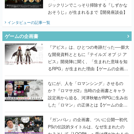
ジックリンでこっそり掃除する『しずかな
おそうじ』が生まれるまで【開発座談会】
インタビュー
の記事一覧
ゲームの企画書
『アビス』は、ひとつの奇跡だった──膨大
な開発資料とともに『テイルズ オブ ジ ア
ビス』開発陣に聞く、「生まれた意味を知
るRPG」が生まれた理由【ゲームの企画
書】
なにが、人を「ロマンシング」させるの
か？『ロマサガ2』当時の企画書とキャラ
設定画から迫る、河津秋敏がRPGに生み出
した「ロマン」の正体とは【ゲームの企画
書】
『ガンパレ』の企画書、ついに公開━初代
PSの伝説的タイトルは、なぜ生まれたの
か？そして『LOOP8』へ受け継がれたもの