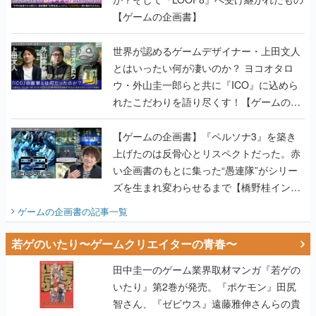
【ゲームの企画書】
世界が認めるゲームデザイナー・上田文人
とはいったい何が凄いのか？ ヨコオタロ
ウ・外山圭一郎らと共に『ICO』に込めら
れたこだわりを語り尽くす！【ゲームの企
画書】
【ゲームの企画書】『ペルソナ3』を築き
上げたのは反骨心とリスペクトだった。赤
い企画書のもとに集った“愚連隊”がシリー
ズを生まれ変わらせるまで【橋野桂インタ
ビュー】
ゲームの企画書
の記事一覧
若ゲのいたり〜ゲームクリエイターの青春〜
田中圭一のゲーム業界取材マンガ『若ゲの
いたり』第2巻が発売。『ポケモン』田尻
智さん、『ゼビウス』遠藤雅伸さんらの貴