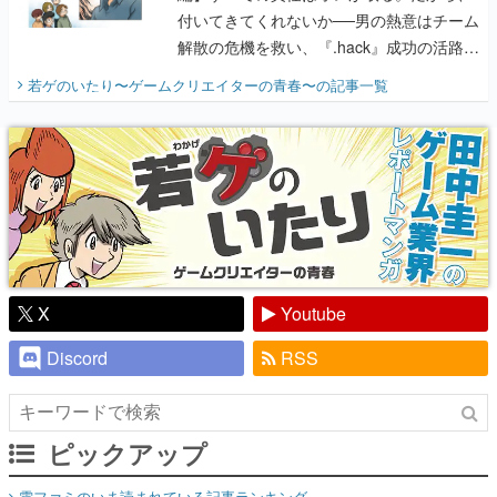
付いてきてくれないか──男の熱意はチーム
解散の危機を救い、『.hack』成功の活路を
開く。業界の快男児・松山 洋に流れる血は
若ゲのいたり〜ゲームクリエイターの青春〜
の記事一覧
『少年ジャンプ』色だった【若ゲのいた
り】
X
Youtube
Discord
RSS
ピックアップ
電ファミのいま読まれている記事ランキング