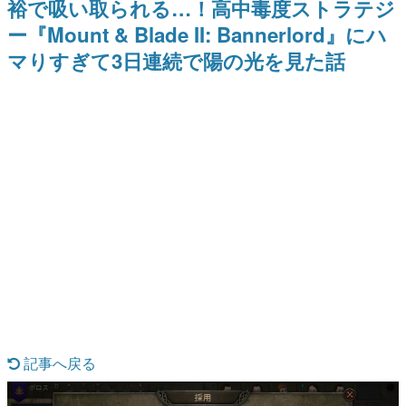
裕で吸い取られる…！高中毒度ストラテジ
ー？＾＾」暗黒微笑の夢女子
Switch向けにリリース予定
日本のコンテンツ産業やカルチャーに与えた影響を探る企
や、萌え声不思議ちゃん女子と
ー『Mount & Blade II: Bannerlord』にハ
画です。
青春を謳歌
マりすぎて3日連続で陽の光を見た話
日本モバイルゲーム産業史
日本のモバイルゲーム史における主要なトピック・タイト
ルを網羅するほか、開発者へのインタビューや識者による
解説を掲載。約20年の歴史が一望できる決定版！
若ゲのいたり〜ゲームクリエイターの青春〜
『うつヌケ』『ペンと箸』等で知られるマンガ家・田中圭
一先生によるゲーム業界レポートマンガです。
なんでゲームは面白い？
ゲーム開発者・hamatsu氏がゲームの魅力を画面や操作の
具体的な形から解き明かしていく、硬派で骨太な評論連載
です。
ゲームが変えた日本語
「経験値」「裏技」「ラスボス」… ゲームにまつわる言葉
の起源や用法の変遷を、コンピューター文化史研究家・タ
イニーP氏が徹底調査。
カテゴリ
記事へ戻る
特集記事