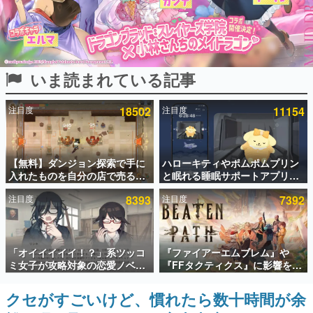
インタビュー
連載・特集一覧
いま読まれている記事
殿堂入り記事
SNS拡散数が数千以上！ ページビュー数万以上！ などな
ど。多くの人々に読まれた、電ファミ渾身の“殿堂入り”記
注目度
18502
注目度
11154
事をまとめました。
ゲームの企画書
名作ゲームクリエイターの方々に製作時のエピソードをお
聞きし、ヒットする企画（ゲーム）とは何か？を探ってい
【無料】ダンジョン探索で手に
ハローキティやポムポムプリン
きます。
入れたものを自分の店で売るゲ
と眠れる睡眠サポートアプリ
ーム『Moonlighter』がSteam
『ゆめたび』が配信中。キャラ
赫本
注目度
8393
注目度
7392
にて無料配布中！続編
ごとのASMRや目覚ましアラー
この物語を解いてはいけない。『赫本』は、〈試験問題〉
『Moonlighter 2』の9月2日正
ムも搭載
の形をした短編ホラー小説集です。
式リリースを記念したキャンペ
ーン
新世代に訊く
「オイイイイイ！？」系ツッコ
『ファイアーエムブレム』や
これからのデジタルゲーム市場を担う若きクリエイター達
ミ女子が攻略対象の恋愛ノベル
『FFタクティクス』に影響を受
の姿を追い、彼らのルーツと情熱を探っていきます。
ゲーム『美術部カノジョ』
けた新作戦略RPG『Beaten
Steamストアページが公開。
Path』2027年に発売へ。
クセがすごいけど、慣れたら数十時間が余
ゲーム世代の作家たち
「お前らーそろそろ自重しろ
PC（Steam）、PS5、Xbox、
ゲームに多大な影響を受けた作家さんに取材し、ゲームが