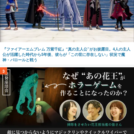
『ファイアーエムブレム 万紫千紅』“真の主人公”がお披露目。4人の主人
公が活躍した時代から5年後、彼らが「この世に存在しない」状況で魔
神・バロールと戦う
3