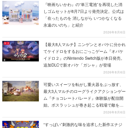
『映画ちいかわ』の“単三電池”を再現した消
しゴムセットが8月7日より発売決定。公式は
「在ったものを 消しながら いつかなくなる
永遠のいのち」と紹介
2026年8月6日
【最大8人マルチ】ニンゲンとオバケに分かれ
てケイドロをするおにごっこゲーム『オバケ
イドロ２』のNintendo Switch版が本日発売。
追加DLCで新オバケ「ガシャ」が登場
2026年8月6日
可愛いスイーツを転がし重火器をぶっ放す、
最大3人マルチのローグライクアクションゲー
ム『チョコレートパレード』体験版が配信開
始。ボスラッシュが巻き起こる戦場で敵を倒
し、コインを集めてスコアを競い合え
2026年8月6日
“すっぱい”刺激的な味を追求した新作エナジ