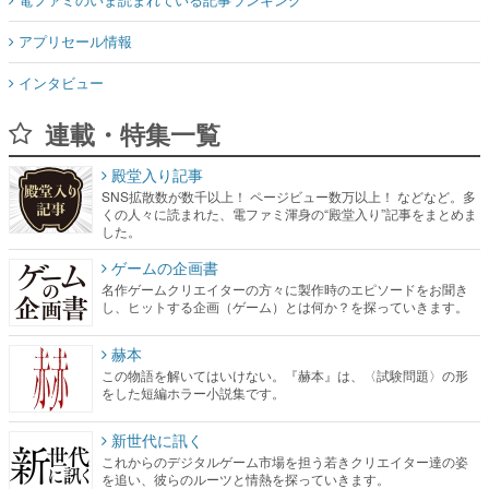
アプリセール情報
インタビュー
連載・特集一覧
殿堂入り記事
SNS拡散数が数千以上！ ページビュー数万以上！ などなど。多
くの人々に読まれた、電ファミ渾身の“殿堂入り”記事をまとめま
した。
ゲームの企画書
名作ゲームクリエイターの方々に製作時のエピソードをお聞き
し、ヒットする企画（ゲーム）とは何か？を探っていきます。
赫本
この物語を解いてはいけない。『赫本』は、〈試験問題〉の形
をした短編ホラー小説集です。
新世代に訊く
これからのデジタルゲーム市場を担う若きクリエイター達の姿
を追い、彼らのルーツと情熱を探っていきます。