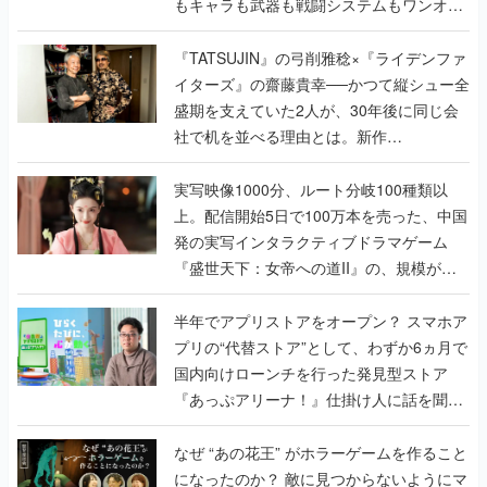
もキャラも武器も戦闘システムもワンオフ
で作り込まれた理由を両ディレクターに聞
く
『TATSUJIN』の弓削雅稔×『ライデンファ
イターズ』の齋藤貴幸──かつて縦シュー全
盛期を支えていた2人が、30年後に同じ会
社で机を並べる理由とは。新作
『TATSUJIN EXTREME』で初タッグを組
んだレジェンド2人に訊く開発秘話
実写映像1000分、ルート分岐100種類以
上。配信開始5日で100万本を売った、中国
発の実写インタラクティブドラマゲーム
『盛世天下：女帝への道II』の、規模が違
うこだわりをプロデューサーに聞いた
半年でアプリストアをオープン？ スマホア
プリの“代替ストア”として、わずか6ヵ月で
国内向けローンチを行った発見型ストア
『あっぷアリーナ！』仕掛け人に話を聞い
てみた
なぜ “あの花王” がホラーゲームを作ること
になったのか？ 敵に見つからないようにマ