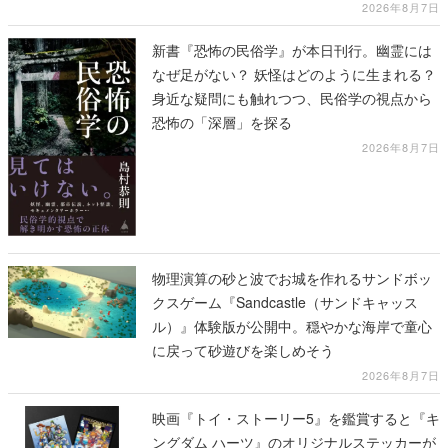
2026年8月7日
新書『恐怖の民俗学』が本日刊行。幽霊には
なぜ足がない？ 妖怪はどのように生まれる？
身近な疑問にも触れつつ、民俗学の視点から
恐怖の「深層」を探る
2026年8月7日
物理演算の砂と波でお城を作れるサンドボッ
クスゲーム『Sandcastle（サンドキャッス
ル）』体験版が公開中。穏やかな海岸で童心
に戻って砂遊びを楽しめそう
2026年8月7日
映画『トイ・ストーリー5』を鑑賞すると『キ
ングダム ハーツ』のオリジナルステッカーが