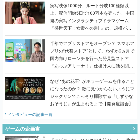
んだレジェンド2人に訊く開発秘話
実写映像1000分、ルート分岐100種類以
上。配信開始5日で100万本を売った、中国
発の実写インタラクティブドラマゲーム
『盛世天下：女帝への道II』の、規模が違
うこだわりをプロデューサーに聞いた
半年でアプリストアをオープン？ スマホア
プリの“代替ストア”として、わずか6ヵ月で
国内向けローンチを行った発見型ストア
『あっぷアリーナ！』仕掛け人に話を聞い
てみた
なぜ “あの花王” がホラーゲームを作ること
になったのか？ 敵に見つからないようにマ
ジックリンでこっそり掃除する『しずかな
おそうじ』が生まれるまで【開発座談会】
インタビュー
の記事一覧
ゲームの企画書
『アビス』は、ひとつの奇跡だった──膨大