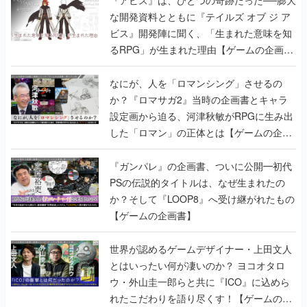
な開発資料とともに『テイルズ オブ ジ ア
ビス』開発陣に聞く、「生まれた意味を知
るRPG」が生まれた理由【ゲームの企画
書】
なにが、人を「ロマンシング」させるの
か？『ロマサガ2』当時の企画書とキャラ
設定画から迫る、河津秋敏がRPGに生み出
した「ロマン」の正体とは【ゲームの企画
書】
『ガンパレ』の企画書、ついに公開━初代
PSの伝説的タイトルは、なぜ生まれたの
か？そして『LOOP8』へ受け継がれたもの
【ゲームの企画書】
世界が認めるゲームデザイナー・上田文人
とはいったい何が凄いのか？ ヨコオタロ
ウ・外山圭一郎らと共に『ICO』に込めら
れたこだわりを語り尽くす！【ゲームの企