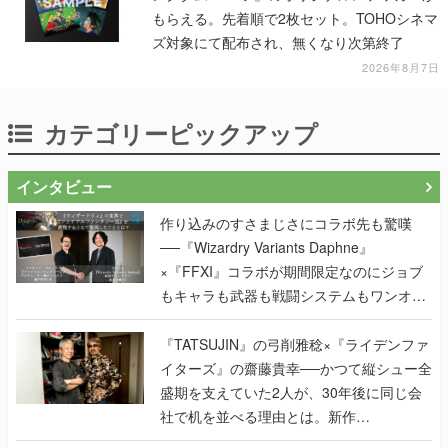
もらえる。先着順で2枚セット。TOHOシネマ
ズ対象にて配布され、無くなり次第終了
2026年8月7日
カテゴリーピックアップ
インタビュー
作り込みのすさまじさにコラボ先も驚嘆
──『Wizardry Variants Daphne』
×『FFXI』コラボが期間限定なのにジョブ
もキャラも武器も戦闘システムもワンオフ
で作り込まれた理由を両ディレクターに聞
く
『TATSUJIN』の弓削雅稔×『ライデンファ
イターズ』の齋藤貴幸──かつて縦シュー全
盛期を支えていた2人が、30年後に同じ会
社で机を並べる理由とは。新作
『TATSUJIN EXTREME』で初タッグを組