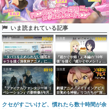
インタビュー
連載・特集一覧
いま読まれている記事
殿堂入り記事
SNS拡散数が数千以上！ ページビュー数万以上！ などな
ど。多くの人々に読まれた、電ファミ渾身の“殿堂入り”記
注目度
24552
注目度
23859
事をまとめました。
ゲームの企画書
名作ゲームクリエイターの方々に製作時のエピソードをお
聞きし、ヒットする企画（ゲーム）とは何か？を探ってい
「タバコを止められない猫耳キ
『超かぐや姫！』本編の“10年
きます。
ャラを描く深夜枠アニメ」に視
後”を描く『超かぐやメシ！』
聴者の一部から批判意見。違法
Web連載決定。新たなWebマン
赫本
注目度
8910
注目度
6831
薬物の使用と思しき描写も含め
ガレーベル「ビビビコミック」
この物語を解いてはいけない。『赫本』は、〈試験問題〉
て、BPOが議論を交わす
にて特別話が掲載スタート、あ
の形をした短編ホラー小説集です。
のお話には…まだ続きがある！
新世代に訊く
『ファイナルファンタジーⅦ リ
劇場アニメ『メイドインアビス
これからのデジタルゲーム市場を担う若きクリエイター達
ベレーション』の新映像が8月
目覚める神秘』リコたちが“深界
の姿を追い、彼らのルーツと情熱を探っていきます。
26日早朝に公開へ。『FF7』リ
七層”へ進む予告映像が公開。新
メイクシリーズの完結編、
キャストも発表、テパステは諸
クセがすごいけど、慣れたら数十時間が余
ゲーム世代の作家たち
「gamescom」のオープニング
星すみれさん、クラヴァリは星
ゲームに多大な影響を受けた作家さんに取材し、ゲームが