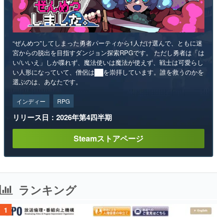
“ぜんめつ”してしまった勇者パーティから1人だけ選んで、ともに迷
宮からの脱出を目指すダンジョン探索RPGです。 ただし勇者は「は
い/いいえ」しか喋れず、魔法使いは魔法が使えず、戦士は可愛らし
い人形になっていて、僧侶は██を崇拝しています。誰を救うのかを
選ぶのは、あなたです。
インディー
RPG
リリース日：2026年第4四半期
Steamストアページ
ランキング
1