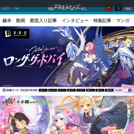
広告をスキップ
赫本
動画
殿堂入り記事
インタビュー
特集記事
マンガ
ピックアップ
電ファミのいま読まれている記事ランキング
アプリセール情報