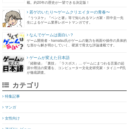
載。約20年の歴史が一望できる決定版！
若ゲのいたり〜ゲームクリエイターの青春〜
『うつヌケ』『ペンと箸』等で知られるマンガ家・田中圭一先
生によるゲーム業界レポートマンガです。
なんでゲームは面白い？
ゲーム開発者・hamatsu氏がゲームの魅力を画面や操作の具体的
な形から解き明かしていく、硬派で骨太な評論連載です。
ゲームが変えた日本語
「経験値」「裏技」「ラスボス」… ゲームにまつわる言葉の起
源や用法の変遷を、コンピューター文化史研究家・タイニーP氏
が徹底調査。
カテゴリ
特集記事
マンガ
女性向け
アプリレビュー