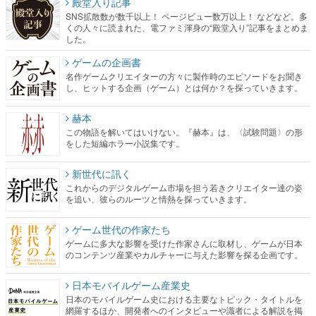
殿堂入り記事
SNS拡散数が数千以上！ ページビュー数万以上！ などなど。多
くの人々に読まれた、電ファミ渾身の“殿堂入り”記事をまとめま
した。
ゲームの企画書
名作ゲームクリエイターの方々に製作時のエピソードをお聞き
し、ヒットする企画（ゲーム）とは何か？を探っていきます。
赫本
この物語を解いてはいけない。『赫本』は、〈試験問題〉の形
をした短編ホラー小説集です。
新世代に訊く
これからのデジタルゲーム市場を担う若きクリエイター達の姿
を追い、彼らのルーツと情熱を探っていきます。
ゲーム世代の作家たち
ゲームに多大な影響を受けた作家さんに取材し、ゲームが日本
のコンテンツ産業やカルチャーに与えた影響を探る企画です。
日本モバイルゲーム産業史
日本のモバイルゲーム史における主要なトピック・タイトルを
網羅するほか、開発者へのインタビューや識者による解説を掲