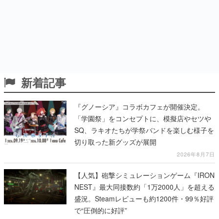
新着記事
『グノーシア』コラボカフェが開催決定。
「学園祭」をコンセプトに、模擬店やセツや
SQ、ラキオたちが学祭バンドを楽しむ様子を
切り取った新グッズが展開
2026年8月7日
【人気】砲撃シミュレーションゲーム『IRON
NEST』最大同接数約「1万2000人」を超える
盛況。Steamレビューも約1200件・99％好評
で“圧倒的に好評”