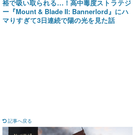
裕で吸い取られる…！高中毒度ストラテジ
ナイトライブにてディレクター
野貴紀さんが担当する
日本のコンテンツ産業やカルチャーに与えた影響を探る企
の浜口直樹氏が登壇する予定
ー『Mount & Blade II: Bannerlord』にハ
画です。
マりすぎて3日連続で陽の光を見た話
日本モバイルゲーム産業史
日本のモバイルゲーム史における主要なトピック・タイト
ルを網羅するほか、開発者へのインタビューや識者による
解説を掲載。約20年の歴史が一望できる決定版！
若ゲのいたり〜ゲームクリエイターの青春〜
『うつヌケ』『ペンと箸』等で知られるマンガ家・田中圭
一先生によるゲーム業界レポートマンガです。
なんでゲームは面白い？
ゲーム開発者・hamatsu氏がゲームの魅力を画面や操作の
具体的な形から解き明かしていく、硬派で骨太な評論連載
です。
ゲームが変えた日本語
「経験値」「裏技」「ラスボス」… ゲームにまつわる言葉
の起源や用法の変遷を、コンピューター文化史研究家・タ
イニーP氏が徹底調査。
カテゴリ
記事へ戻る
特集記事