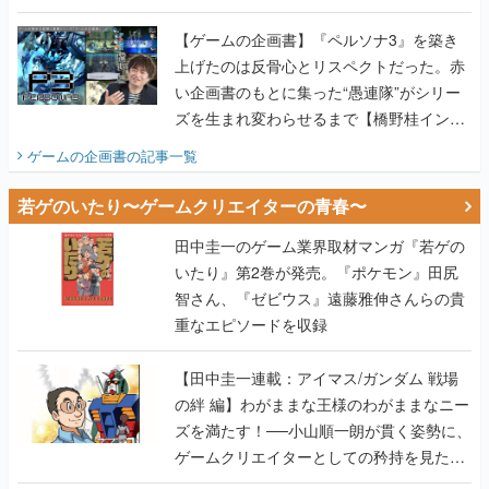
画書】
【ゲームの企画書】『ペルソナ3』を築き
上げたのは反骨心とリスペクトだった。赤
い企画書のもとに集った“愚連隊”がシリー
ズを生まれ変わらせるまで【橋野桂インタ
ビュー】
ゲームの企画書
の記事一覧
若ゲのいたり〜ゲームクリエイターの青春〜
田中圭一のゲーム業界取材マンガ『若ゲの
いたり』第2巻が発売。『ポケモン』田尻
智さん、『ゼビウス』遠藤雅伸さんらの貴
重なエピソードを収録
【田中圭一連載：アイマス/ガンダム 戦場
の絆 編】わがままな王様のわがままなニー
ズを満たす！──小山順一朗が貫く姿勢に、
ゲームクリエイターとしての矜持を見た
【若ゲのいたり最終回】