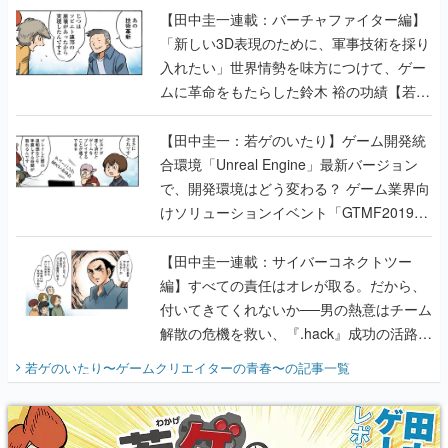
【田中圭一連載：バーチャファイター編】
「新しい3D表現のために、軍事技術を採り
入れたい」世界情勢を味方につけて、ゲー
ムに革命をもたらした鈴木 裕の功績【若ゲ
のいたり】
【田中圭一：若ゲのいたり】ゲーム開発統
合環境「Unreal Engine」最新バージョン
で、開発環境はどう変わる？ ゲーム業界向
けソリューションイベント「GTMF2019」
に行って、より理解を深めよう【PR】
【田中圭一連載：サイバーコネクトツー
編】すべての責任はオレが取る。だから、
付いてきてくれないか──男の熱意はチーム
解散の危機を救い、『.hack』成功の活路を
開く。業界の快男児・松山 洋に流れる血は
若ゲのいたり〜ゲームクリエイターの青春〜
の記事一覧
『少年ジャンプ』色だった【若ゲのいた
り】