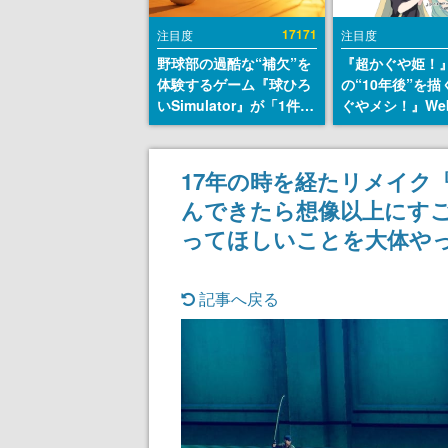
17171
注目度
注目度
野球部の過酷な“補欠”を
『超かぐや姫！
体験するゲーム『球ひろ
の“10年後”を
いSimulator』が「1件」
ぐやメシ！』We
のウィッシュリストをも
定。新たなWeb
とにチェコ語に対応し
ーベル「ビビビ
SNSで話題に。『キング
ク」にて特別話
17年の時を経たリメイク
ダム・カム』開発元やチ
タート、あのお
んできたら想像以上にすご
ェコのプロ野球選手から
まだ続きがある
称賛の声
ってほしいことを大体や
記事へ戻る