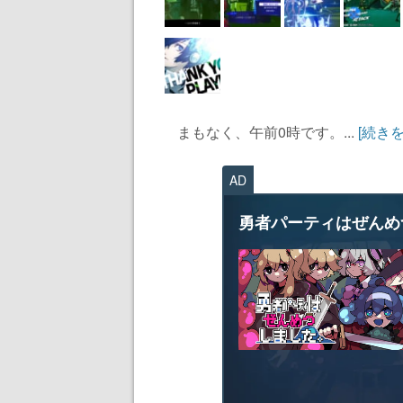
まもなく、午前0時です。...
[続き
AD
勇者パーティはぜんめ