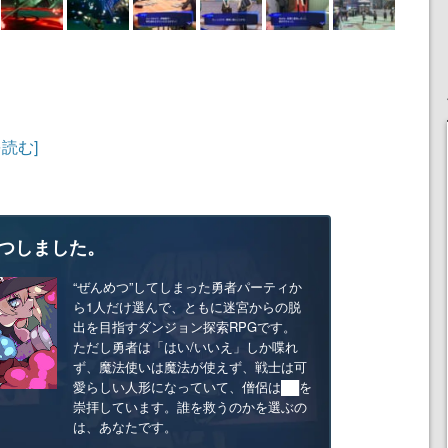
を読む]
つしました。
“ぜんめつ”してしまった勇者パーティか
ら1人だけ選んで、ともに迷宮からの脱
出を目指すダンジョン探索RPGです。
ただし勇者は「はい/いいえ」しか喋れ
ず、魔法使いは魔法が使えず、戦士は可
愛らしい人形になっていて、僧侶は██を
崇拝しています。誰を救うのかを選ぶの
は、あなたです。