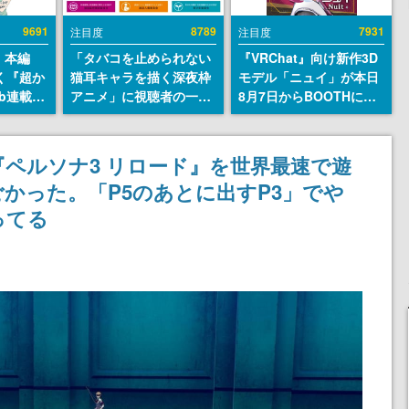
9691
8789
7931
注目度
注目度
』本編
「タバコを止められない
『VRChat』向け新作3D
描く『超か
猫耳キャラを描く深夜枠
モデル「ニュイ」が本日
b連載決
アニメ」に視聴者の一部
8月7日からBOOTHにて
マンガレ
から批判意見。違法薬物
発売。瞳に光る星や感情
コミッ
の使用と思しき描写も含
豊かな表情が、小悪魔か
が掲載ス
めて、BPOが議論を交わ
わいい
『ペルソナ3 リロード』を世界最速で遊
話には…
す
かった。「P5のあとに出すP3」でや
！
ってる