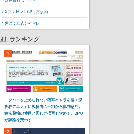
媒体資料はこちら
XプレゼントCP応募規約
運営：株式会社マレ
ランキング
1
「タバコを止められない猫耳キャラを描く深
夜枠アニメ」に視聴者の一部から批判意見。
違法薬物の使用と思しき描写も含めて、BPO
が議論を交わす
2