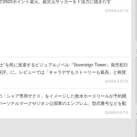
で2920ポイント還元。超次元サッカーをド迫力に描きだす
2026年8月7日
”を民に派遣するビジュアルノベル『Sovereign Tower』発売初日
に好評」に。レビューでは「キャラデザもストーリーも最高」と称賛
2026年8月7日
の「シャア専用ザクⅡ」をイメージした散水ホースリールが予約開
パーソナルマークやジオン公国軍のエンブレム、型式番号などを配
2026年8月7日