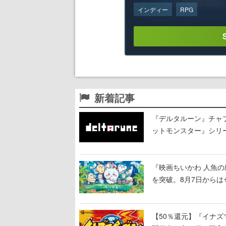
インディー
RPG
新着記事
『デルタルーン』チャ
ットモンスター』シリ
で知られる
『映画ちいかわ 人魚の
を突破。8月7日から
【50％還元】『イナズ