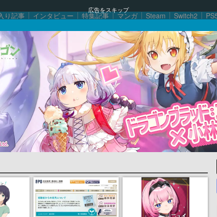
広告をスキップ
入り記事
インタビュー
特集記事
マンガ
Steam
Switch2
PS