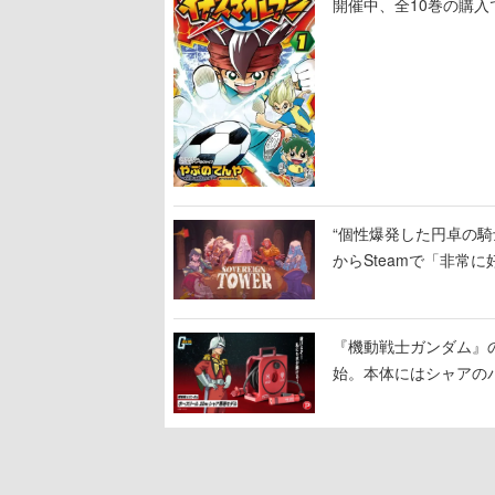
開催中、全10巻の購入
“個性爆発した円卓の騎士
からSteamで「非常
相次ぐ
『機動戦士ガンダム』
始。本体にはシャアの
置