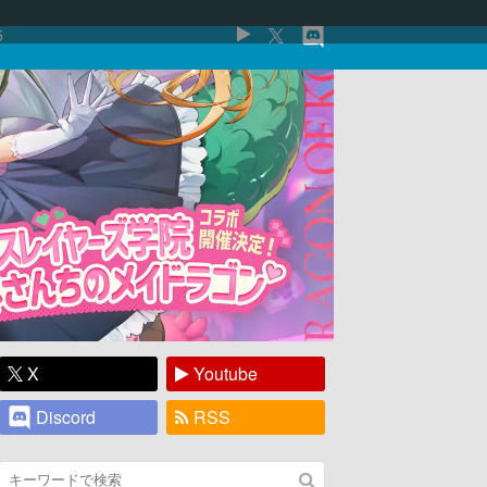
5
X
Youtube
Discord
RSS