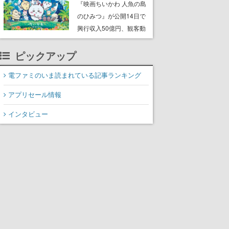
スター』シリーズのポケ
『映画ちいかわ 人魚の島
モンデザインやマンガ
のひみつ』が公開14日で
『ロックマンメガミック
興行収入50億円、観客動
ス』などで知られる
員数が350万人を突破。8
ピックアップ
月7日からはセイレーン、
島二郎、なんか懐いてる
電ファミのいま読まれている記事ランキング
鳥などの第二弾グッズも
発売
アプリセール情報
インタビュー