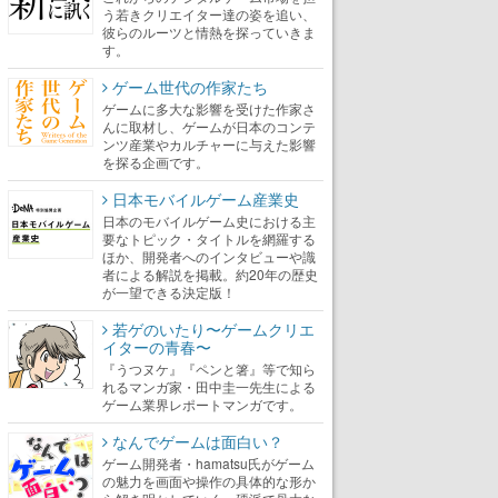
う若きクリエイター達の姿を追い、
彼らのルーツと情熱を探っていきま
す。
ゲーム世代の作家たち
ゲームに多大な影響を受けた作家さ
んに取材し、ゲームが日本のコンテ
ンツ産業やカルチャーに与えた影響
を探る企画です。
日本モバイルゲーム産業史
日本のモバイルゲーム史における主
要なトピック・タイトルを網羅する
ほか、開発者へのインタビューや識
者による解説を掲載。約20年の歴史
が一望できる決定版！
若ゲのいたり〜ゲームクリエ
イターの青春〜
『うつヌケ』『ペンと箸』等で知ら
れるマンガ家・田中圭一先生による
ゲーム業界レポートマンガです。
なんでゲームは面白い？
ゲーム開発者・hamatsu氏がゲーム
の魅力を画面や操作の具体的な形か