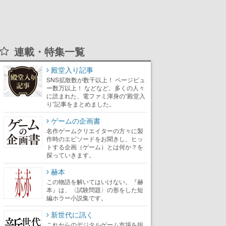
連載・特集一覧
殿堂入り記事
SNS拡散数が数千以上！ ページビュ
ー数万以上！ などなど。多くの人々
に読まれた、電ファミ渾身の“殿堂入
り”記事をまとめました。
ゲームの企画書
名作ゲームクリエイターの方々に製
作時のエピソードをお聞きし、ヒッ
トする企画（ゲーム）とは何か？を
探っていきます。
赫本
この物語を解いてはいけない。『赫
本』は、〈試験問題〉の形をした短
編ホラー小説集です。
新世代に訊く
これからのデジタルゲーム市場を担