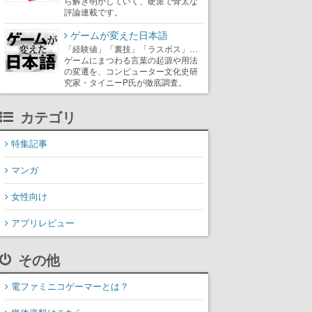
ら解き明かしていく、硬派で骨太な
評論連載です。
ゲームが変えた日本語
「経験値」「裏技」「ラスボス」…
ゲームにまつわる言葉の起源や用法
の変遷を、コンピューター文化史研
究家・タイニーP氏が徹底調査。
カテゴリ
特集記事
マンガ
女性向け
アプリレビュー
その他
電ファミニコゲーマーとは？