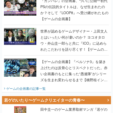
『ガンパレ』の企画書、ついに公開━初代
PSの伝説的タイトルは、なぜ生まれたの
か？そして『LOOP8』へ受け継がれたもの
【ゲームの企画書】
世界が認めるゲームデザイナー・上田文人
とはいったい何が凄いのか？ ヨコオタロ
ウ・外山圭一郎らと共に『ICO』に込めら
れたこだわりを語り尽くす！【ゲームの企
画書】
【ゲームの企画書】『ペルソナ3』を築き
上げたのは反骨心とリスペクトだった。赤
い企画書のもとに集った“愚連隊”がシリー
ズを生まれ変わらせるまで【橋野桂インタ
ビュー】
ゲームの企画書
の記事一覧
若ゲのいたり〜ゲームクリエイターの青春〜
田中圭一のゲーム業界取材マンガ『若ゲの