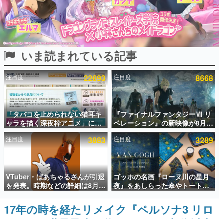
インタビュー
連載・特集一覧
いま読まれている記事
殿堂入り記事
SNS拡散数が数千以上！ ページビュー数万以上！ などな
ど。多くの人々に読まれた、電ファミ渾身の“殿堂入り”記
注目度
22693
注目度
8668
事をまとめました。
ゲームの企画書
名作ゲームクリエイターの方々に製作時のエピソードをお
聞きし、ヒットする企画（ゲーム）とは何か？を探ってい
「タバコを止められない猫耳キ
『ファイナルファンタジーⅦ リ
きます。
ャラを描く深夜枠アニメ」に視
ベレーション』の新映像が8月
聴者の一部から批判意見。違法
26日早朝に公開へ。『FF7』リ
赫本
注目度
3883
注目度
3289
薬物の使用と思しき描写も含め
メイクシリーズの完結編、
この物語を解いてはいけない。『赫本』は、〈試験問題〉
て、BPOが議論を交わす
「gamescom」のオープニング
の形をした短編ホラー小説集です。
ナイトライブにてディレクター
の浜口直樹氏が登壇する予定
新世代に訊く
VTuber・ばあちゃるさんが引退
ゴッホの名画『ローヌ川の星月
これからのデジタルゲーム市場を担う若きクリエイター達
を発表。時期などの詳細は8月9
夜』をあしらった傘やトートバ
の姿を追い、彼らのルーツと情熱を探っていきます。
日15時からの配信で説明
ッグなどが登場。8月7日21時よ
り2日間限定で予約販売
17年の時を経たリメイク『ペルソナ3 リロ
ゲーム世代の作家たち
ゲームに多大な影響を受けた作家さんに取材し、ゲームが