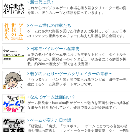
新世代に訊く
これからのデジタルゲーム市場を担う若きクリエイター達の姿
を追い、彼らのルーツと情熱を探っていきます。
ゲーム世代の作家たち
ゲームに多大な影響を受けた作家さんに取材し、ゲームが日本
のコンテンツ産業やカルチャーに与えた影響を探る企画です。
日本モバイルゲーム産業史
日本のモバイルゲーム史における主要なトピック・タイトルを
網羅するほか、開発者へのインタビューや識者による解説を掲
載。約20年の歴史が一望できる決定版！
若ゲのいたり〜ゲームクリエイターの青春〜
『うつヌケ』『ペンと箸』等で知られるマンガ家・田中圭一先
生によるゲーム業界レポートマンガです。
なんでゲームは面白い？
ゲーム開発者・hamatsu氏がゲームの魅力を画面や操作の具体的
な形から解き明かしていく、硬派で骨太な評論連載です。
ゲームが変えた日本語
「経験値」「裏技」「ラスボス」… ゲームにまつわる言葉の起
源や用法の変遷を、コンピューター文化史研究家・タイニーP氏