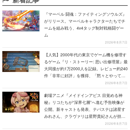
『マーベル 闘魂：ファイティングソウルズ』
がリリース。マーベルキャラクターたちでチ
ームを組み戦う、4v4タッグ制対戦格闘ゲー
ム
2026年8月7日
【人気】2000年代の東京でゲーム機を修理す
るゲーム『リ・ストーリー: 思い出修理屋』最
大同接が約1万2000人を記録。レビュー約240
件「非常に好評」を獲得、「黙々とやってし
まった」などの声が相次ぐ
2026年8月7日
劇場アニメ『メイドインアビス 目覚める神
秘』リコたちが“深界七層”へ進む予告映像が
公開。新キャストも発表、テパステは諸星す
みれさん、クラヴァリは星野貴紀さんが担当
する
2026年8月7日