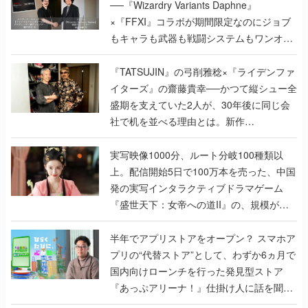
──『Wizardry Variants Daphne』
×『FFXI』コラボが期間限定なのにジョブ
もキャラも武器も戦闘システムもワンオフ
で作り込まれた理由を両ディレクターに聞
く
『TATSUJIN』の弓削雅稔×『ライデンファ
イターズ』の齋藤貴幸──かつて縦シュー全
盛期を支えていた2人が、30年後に同じ会
社で机を並べる理由とは。新作
『TATSUJIN EXTREME』で初タッグを組
んだレジェンド2人に訊く開発秘話
実写映像1000分、ルート分岐100種類以
上。配信開始5日で100万本を売った、中国
発の実写インタラクティブドラマゲーム
『盛世天下：女帝への道II』の、規模が違
うこだわりをプロデューサーに聞いた
半年でアプリストアをオープン？ スマホア
プリの“代替ストア”として、わずか6ヵ月で
国内向けローンチを行った発見型ストア
『あっぷアリーナ！』仕掛け人に話を聞い
てみた