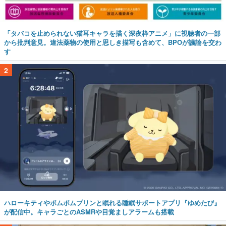
「タバコを止められない猫耳キャラを描く深夜枠アニメ」に視聴者の一部
から批判意見。違法薬物の使用と思しき描写も含めて、BPOが議論を交わ
す
2
ハローキティやポムポムプリンと眠れる睡眠サポートアプリ『ゆめたび』
が配信中。キャラごとのASMRや目覚ましアラームも搭載