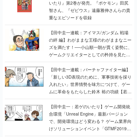
いたり』第2巻が発売。『ポケモン』田尻
智さん、『ゼビウス』遠藤雅伸さんらの貴
重なエピソードを収録
【田中圭一連載：アイマス/ガンダム 戦場
の絆 編】わがままな王様のわがままなニー
ズを満たす！──小山順一朗が貫く姿勢に、
ゲームクリエイターとしての矜持を見た
【若ゲのいたり最終回】
【田中圭一連載：バーチャファイター編】
「新しい3D表現のために、軍事技術を採り
入れたい」世界情勢を味方につけて、ゲー
ムに革命をもたらした鈴木 裕の功績【若ゲ
のいたり】
【田中圭一：若ゲのいたり】ゲーム開発統
合環境「Unreal Engine」最新バージョン
で、開発環境はどう変わる？ ゲーム業界向
けソリューションイベント「GTMF2019」
に行って、より理解を深めよう【PR】