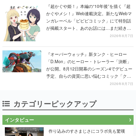
『超かぐや姫！』本編の“10年後”を描く『超
かぐやメシ！』Web連載決定。新たなWebマ
ンガレーベル「ビビビコミック」にて特別話
が掲載スタート、あのお話には…まだ続きが
ある！
2026年8月7日
『オーバーウォッチ』新タンク・ヒーロー
「D.Mon」のヒーロー・トレーラー「決断」
が公開。8月12日開幕のシーズン4でデビュー
予定、自らの資質に思い悩むコミック「クロ
スロード」の朗読動画も公開
2026年8月7日
カテゴリーピックアップ
インタビュー
作り込みのすさまじさにコラボ先も驚嘆