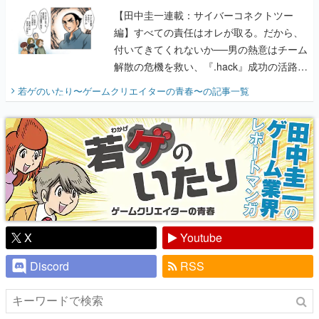
【田中圭一連載：サイバーコネクトツー
編】すべての責任はオレが取る。だから、
付いてきてくれないか──男の熱意はチーム
解散の危機を救い、『.hack』成功の活路を
開く。業界の快男児・松山 洋に流れる血は
若ゲのいたり〜ゲームクリエイターの青春〜
の記事一覧
『少年ジャンプ』色だった【若ゲのいた
り】
X
Youtube
Discord
RSS