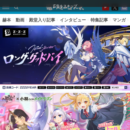
広告をスキップ
赫本
動画
殿堂入り記事
インタビュー
特集記事
マンガ
ピックアップ
電ファミのいま読まれている記事ランキング
アプリセール情報