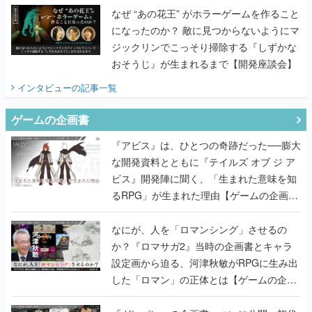
なぜ “あの花王” がホラーゲームを作ること
になったのか？ 敵に見つからないようにマ
ジックリンでこっそり掃除する『しずかな
おそうじ』が生まれるまで【開発座談会】
インタビュー
の記事一覧
ゲームの企画書
『アビス』は、ひとつの奇跡だった──膨大
な開発資料とともに『テイルズ オブ ジ ア
ビス』開発陣に聞く、「生まれた意味を知
るRPG」が生まれた理由【ゲームの企画
書】
なにが、人を「ロマンシング」させるの
か？『ロマサガ2』当時の企画書とキャラ
設定画から迫る、河津秋敏がRPGに生み出
した「ロマン」の正体とは【ゲームの企画
書】