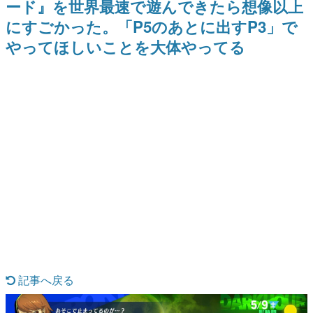
ード』を世界最速で遊んできたら想像以上
日本のコンテンツ産業やカルチャーに与えた影響を探る企
にすごかった。「P5のあとに出すP3」で
画です。
やってほしいことを大体やってる
日本モバイルゲーム産業史
日本のモバイルゲーム史における主要なトピック・タイト
ルを網羅するほか、開発者へのインタビューや識者による
解説を掲載。約20年の歴史が一望できる決定版！
若ゲのいたり〜ゲームクリエイターの青春〜
『うつヌケ』『ペンと箸』等で知られるマンガ家・田中圭
一先生によるゲーム業界レポートマンガです。
なんでゲームは面白い？
ゲーム開発者・hamatsu氏がゲームの魅力を画面や操作の
具体的な形から解き明かしていく、硬派で骨太な評論連載
です。
ゲームが変えた日本語
「経験値」「裏技」「ラスボス」… ゲームにまつわる言葉
の起源や用法の変遷を、コンピューター文化史研究家・タ
イニーP氏が徹底調査。
カテゴリ
記事へ戻る
特集記事