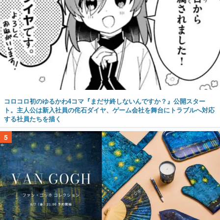
コロコロ初のゆるかわ4コマ『まだサ終しないんですか？』公開スター
ト。主人公は新入社員の侘石ダイヤ、ゲーム会社を舞台にトラブルへ対応
する社員たちを描く
5