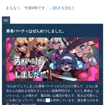
まもなく、午前0時です。...
[続きを読む]
AD
勇者パーティはぜんめつしました。
“ぜんめつ”してしまった勇者パーティから1人だけ選んで、ともに迷
宮からの脱出を目指すダンジョン探索RPGです。 ただし勇者は「は
い/いいえ」しか喋れず、魔法使いは魔法が使えず、戦士は可愛らし
い人形になっていて、僧侶は██を崇拝しています。誰を救うのかを
選ぶのは、あなたです。