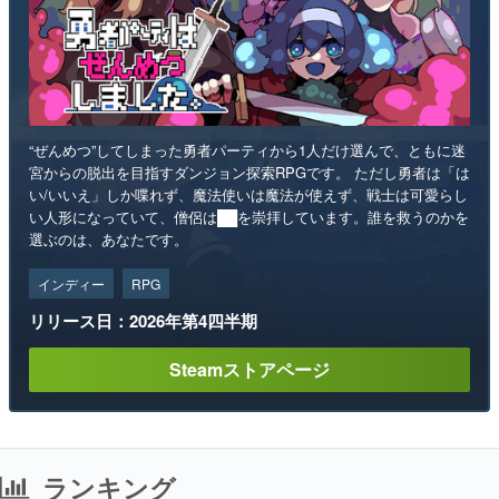
“ぜんめつ”してしまった勇者パーティから1人だけ選んで、ともに迷
宮からの脱出を目指すダンジョン探索RPGです。 ただし勇者は「は
い/いいえ」しか喋れず、魔法使いは魔法が使えず、戦士は可愛らし
い人形になっていて、僧侶は██を崇拝しています。誰を救うのかを
選ぶのは、あなたです。
インディー
RPG
リリース日：2026年第4四半期
Steamストアページ
ランキング