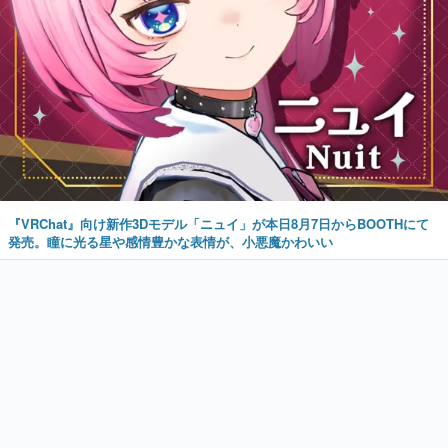
『VRChat』向け新作3Dモデル「ニュイ」が本日8月7日からBOOTHにて
発売。瞳に光る星や感情豊かな表情が、小悪魔かわいい