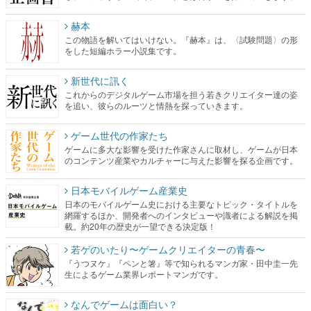
赫本
この物語を解いてはいけない。『赫本』は、〈試験問題〉の形
をした短編ホラー小説集です。
新世代に訊く
これからのデジタルゲーム市場を担う若きクリエイター達の姿
を追い、彼らのルーツと情熱を探っていきます。
ゲーム世代の作家たち
ゲームに多大な影響を受けた作家さんに取材し、ゲームが日本
のコンテンツ産業やカルチャーに与えた影響を探る企画です。
日本モバイルゲーム産業史
日本のモバイルゲーム史における主要なトピック・タイトルを
網羅するほか、開発者へのインタビューや識者による解説を掲
載。約20年の歴史が一望できる決定版！
若ゲのいたり〜ゲームクリエイターの青春〜
『うつヌケ』『ペンと箸』等で知られるマンガ家・田中圭一先
生によるゲーム業界レポートマンガです。
なんでゲームは面白い？