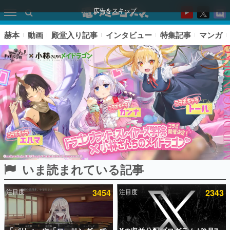
広告をスキップ
赫本
動画
殿堂入り記事
インタビュー
特集記事
マンガ
いま読まれている記事
ピックアップ
注目度
3454
注目度
2343
電ファミのいま読まれている記事ランキング
アプリセール情報