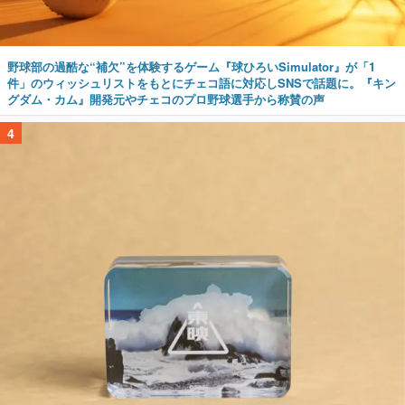
野球部の過酷な“補欠”を体験するゲーム『球ひろいSimulator』が「1
件」のウィッシュリストをもとにチェコ語に対応しSNSで話題に。『キン
グダム・カム』開発元やチェコのプロ野球選手から称賛の声
4