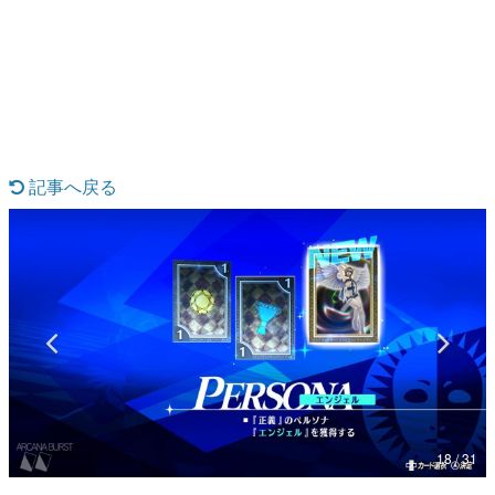
日本のコンテンツ産業やカルチャーに与えた影響を探る企
画です。
日本モバイルゲーム産業史
日本のモバイルゲーム史における主要なトピック・タイト
ルを網羅するほか、開発者へのインタビューや識者による
解説を掲載。約20年の歴史が一望できる決定版！
若ゲのいたり〜ゲームクリエイターの青春〜
『うつヌケ』『ペンと箸』等で知られるマンガ家・田中圭
記事へ戻る
一先生によるゲーム業界レポートマンガです。
なんでゲームは面白い？
ゲーム開発者・hamatsu氏がゲームの魅力を画面や操作の
具体的な形から解き明かしていく、硬派で骨太な評論連載
です。
ゲームが変えた日本語
「経験値」「裏技」「ラスボス」… ゲームにまつわる言葉
の起源や用法の変遷を、コンピューター文化史研究家・タ
イニーP氏が徹底調査。
カテゴリ
18 / 31
特集記事