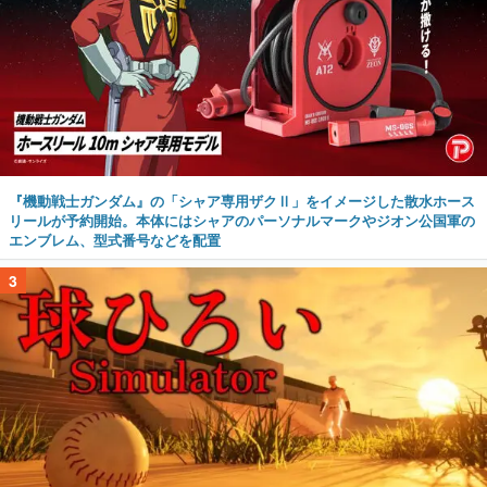
『機動戦士ガンダム』の「シャア専用ザクⅡ」をイメージした散水ホース
リールが予約開始。本体にはシャアのパーソナルマークやジオン公国軍の
エンブレム、型式番号などを配置
3