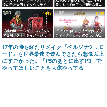
「パリィ」や「ローリング」で
Xの収益分配プログラムが9月7
女の子と会話するソウルライク
日をもって終了へ。新たな収益
インタビュー
恋愛ゲーム『小早川さんはソウ
化制度「Original Content
注目度
1419
注目度
1199
ルライク』無料公開。返事に失
Rewards Program」を発表
連載・特集一覧
敗すると「YOU DIED」
殿堂入り記事
『機動戦士ガンダム』の「シャ
『プリコネR』と『ウマ娘 プリ
SNS拡散数が数千以上！ ページビュー数万以上！ などな
ど。多くの人々に読まれた、電ファミ渾身の“殿堂入り”記
ア専用ザクⅡ」をイメージした
ティーダービー』のコラボが決
事をまとめました。
散水ホースリールが予約開始。
定！“最大170連無料”の8.5周年
本体にはシャアのパーソナルマ
キャンペーンなども発表
17年の時を経たリメイク『ペルソナ3 リロ
ゲームの企画書
ークやジオン公国軍のエンブレ
名作ゲームクリエイターの方々に製作時のエピソードをお
ード』を世界最速で遊んできたら想像以上
ム、型式番号などを配置
聞きし、ヒットする企画（ゲーム）とは何か？を探ってい
きます。
にすごかった。「P5のあとに出すP3」で
赫本
やってほしいことを大体やってる
この物語を解いてはいけない。『赫本』は、〈試験問題〉
の形をした短編ホラー小説集です。
新世代に訊く
これからのデジタルゲーム市場を担う若きクリエイター達
の姿を追い、彼らのルーツと情熱を探っていきます。
ゲーム世代の作家たち
ゲームに多大な影響を受けた作家さんに取材し、ゲームが