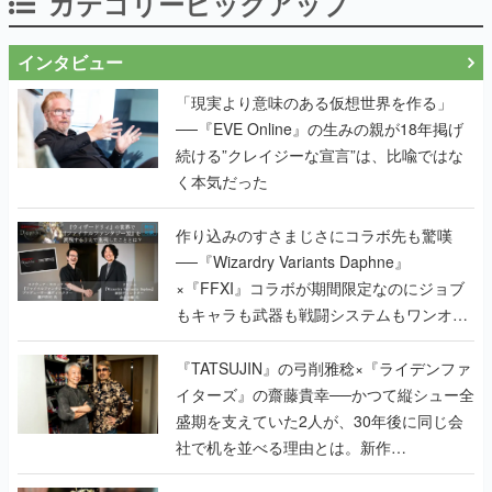
カテゴリーピックアップ
インタビュー
「現実より意味のある仮想世界を作る」
──『EVE Online』の生みの親が18年掲げ
続ける”クレイジーな宣言”は、比喩ではな
く本気だった
作り込みのすさまじさにコラボ先も驚嘆
──『Wizardry Variants Daphne』
×『FFXI』コラボが期間限定なのにジョブ
もキャラも武器も戦闘システムもワンオフ
で作り込まれた理由を両ディレクターに聞
く
『TATSUJIN』の弓削雅稔×『ライデンファ
イターズ』の齋藤貴幸──かつて縦シュー全
盛期を支えていた2人が、30年後に同じ会
社で机を並べる理由とは。新作
『TATSUJIN EXTREME』で初タッグを組