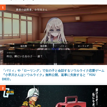
1
「パリィ」や「ローリング」で女の子と会話するソウルライク恋愛ゲーム
『小早川さんはソウルライク』無料公開。返事に失敗すると「YOU
DIED」
2