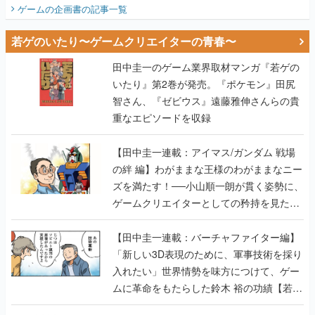
ビュー】
ゲームの企画書
の記事一覧
若ゲのいたり〜ゲームクリエイターの青春〜
田中圭一のゲーム業界取材マンガ『若ゲの
いたり』第2巻が発売。『ポケモン』田尻
智さん、『ゼビウス』遠藤雅伸さんらの貴
重なエピソードを収録
【田中圭一連載：アイマス/ガンダム 戦場
の絆 編】わがままな王様のわがままなニー
ズを満たす！──小山順一朗が貫く姿勢に、
ゲームクリエイターとしての矜持を見た
【若ゲのいたり最終回】
【田中圭一連載：バーチャファイター編】
「新しい3D表現のために、軍事技術を採り
入れたい」世界情勢を味方につけて、ゲー
ムに革命をもたらした鈴木 裕の功績【若ゲ
のいたり】