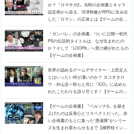
か？『ロマサガ2』当時の企画書とキャラ
設定画から迫る、河津秋敏がRPGに生み出
した「ロマン」の正体とは【ゲームの企画
書】
『ガンパレ』の企画書、ついに公開━初代
PSの伝説的タイトルは、なぜ生まれたの
か？そして『LOOP8』へ受け継がれたもの
【ゲームの企画書】
世界が認めるゲームデザイナー・上田文人
とはいったい何が凄いのか？ ヨコオタロ
ウ・外山圭一郎らと共に『ICO』に込めら
れたこだわりを語り尽くす！【ゲームの企
画書】
【ゲームの企画書】『ペルソナ3』を築き
上げたのは反骨心とリスペクトだった。赤
い企画書のもとに集った“愚連隊”がシリー
ズを生まれ変わらせるまで【橋野桂インタ