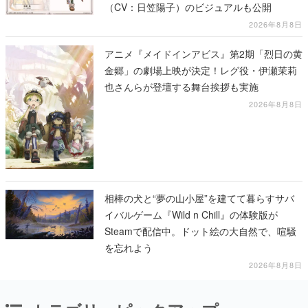
（CV：日笠陽子）のビジュアルも公開
2026年8月8日
アニメ『メイドインアビス』第2期「烈日の黄
金郷」の劇場上映が決定！レグ役・伊瀬茉莉
也さんらが登壇する舞台挨拶も実施
2026年8月8日
相棒の犬と“夢の山小屋”を建てて暮らすサバ
イバルゲーム『Wild n Chill』の体験版が
Steamで配信中。ドット絵の大自然で、喧騒
を忘れよう
2026年8月8日