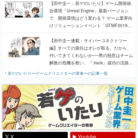
【田中圭一：若ゲのいたり】ゲーム開発統
合環境「Unreal Engine」最新バージョン
で、開発環境はどう変わる？ ゲーム業界向
けソリューションイベント「GTMF2019」
に行って、より理解を深めよう【PR】
【田中圭一連載：サイバーコネクトツー
編】すべての責任はオレが取る。だから、
付いてきてくれないか──男の熱意はチーム
解散の危機を救い、『.hack』成功の活路を
開く。業界の快男児・松山 洋に流れる血は
若ゲのいたり〜ゲームクリエイターの青春〜
の記事一覧
『少年ジャンプ』色だった【若ゲのいた
り】
X
Youtube