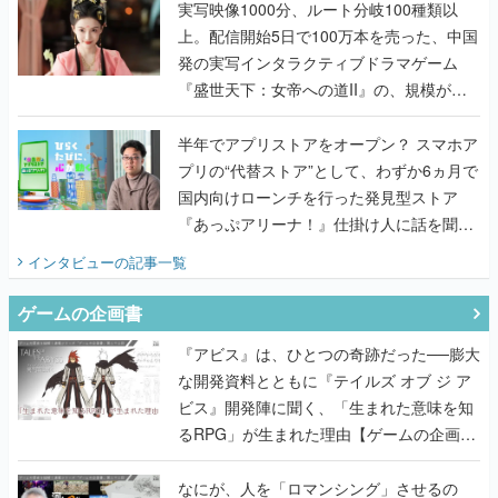
んだレジェンド2人に訊く開発秘話
実写映像1000分、ルート分岐100種類以
上。配信開始5日で100万本を売った、中国
発の実写インタラクティブドラマゲーム
『盛世天下：女帝への道II』の、規模が違
うこだわりをプロデューサーに聞いた
半年でアプリストアをオープン？ スマホア
プリの“代替ストア”として、わずか6ヵ月で
国内向けローンチを行った発見型ストア
『あっぷアリーナ！』仕掛け人に話を聞い
てみた
インタビュー
の記事一覧
ゲームの企画書
『アビス』は、ひとつの奇跡だった──膨大
な開発資料とともに『テイルズ オブ ジ ア
ビス』開発陣に聞く、「生まれた意味を知
るRPG」が生まれた理由【ゲームの企画
書】
なにが、人を「ロマンシング」させるの