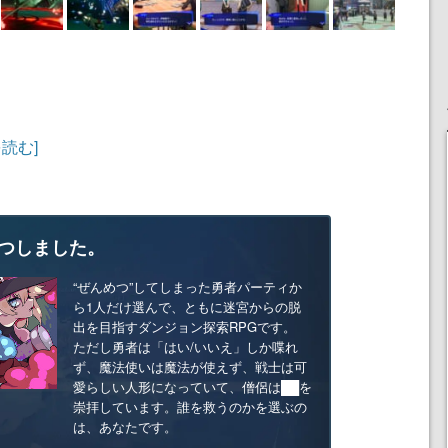
を読む]
つしました。
“ぜんめつ”してしまった勇者パーティか
ら1人だけ選んで、ともに迷宮からの脱
出を目指すダンジョン探索RPGです。
ただし勇者は「はい/いいえ」しか喋れ
ず、魔法使いは魔法が使えず、戦士は可
愛らしい人形になっていて、僧侶は██を
崇拝しています。誰を救うのかを選ぶの
は、あなたです。