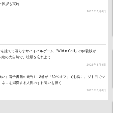
台挨拶も実施
2026年8月8日
を建てて暮らすサバイバルゲーム『Wild n Chill』の体験版が
ット絵の大自然で、喧騒を忘れよう
2026年8月8日
強い』電子書籍の既刊1～2巻が「30％オフ」でお得に。ジト目でツ
、ネコを溺愛する人間のすれ違いを描く
2026年8月8日