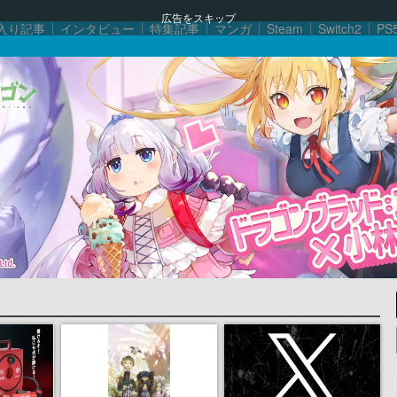
広告をスキップ
入り記事
インタビュー
特集記事
マンガ
Steam
Switch2
PS