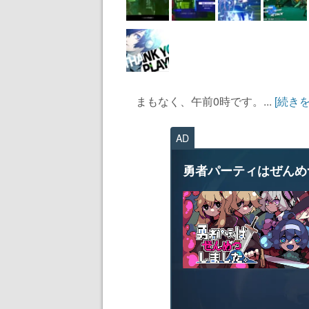
まもなく、午前0時です。...
[続き
AD
勇者パーティはぜんめ