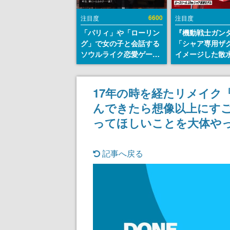
6600
注目度
注目度
「パリィ」や「ローリン
『機動戦士ガン
グ」で女の子と会話する
「シャア専用ザ
ソウルライク恋愛ゲーム
イメージした散
『小早川さんはソウルラ
リールが予約開
イク』無料公開。返事に
にはシャアのパ
失敗すると「YOU
マークやジオン
17年の時を経たリメイク
DIED」
エンブレム、型
んできたら想像以上にすご
どを配置
ってほしいことを大体や
記事へ戻る