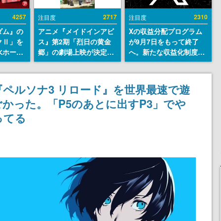
4257
2717
2310
注目度
注目度
ダム』の
アニメ『メイドインアビ
Xの収益分配プログラム
クⅡ」を
ス』第2期「烈日の黄金
が9月7日をもって終了
水ホース
郷」の劇場上映が決定！
へ。新たな収益化制度
始。本体
レグ役・伊瀬茉莉也さん
「Original Content
ーソナル
らが登壇する舞台挨拶も
Rewards Program」を
公国軍の
実施
発表
『ペルソナ3 リロード』を世界最速で遊
式番号な
かった。「P5のあとに出すP3」でや
ってる