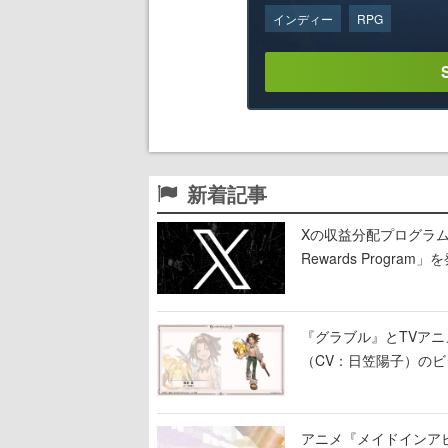
インディー
RPG
新着記事
Xの収益分配プログラムが9
Rewards Program」
『グラブル』とTVア
（CV：日笠陽子）の
アニメ『メイドインア