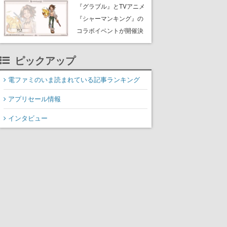
Rewards Program」を発
『グラブル』とTVアニメ
表
『シャーマンキング』の
コラボイベントが開催決
定！麻倉葉（CV：日笠陽
子）のビジュアルも公開
ピックアップ
電ファミのいま読まれている記事ランキング
アプリセール情報
インタビュー