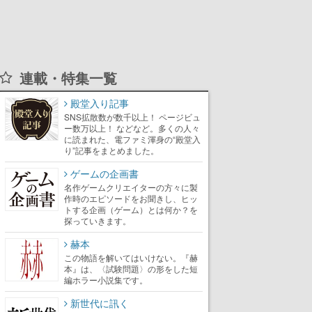
連載・特集一覧
殿堂入り記事
SNS拡散数が数千以上！ ページビュ
ー数万以上！ などなど。多くの人々
に読まれた、電ファミ渾身の“殿堂入
り”記事をまとめました。
ゲームの企画書
名作ゲームクリエイターの方々に製
作時のエピソードをお聞きし、ヒッ
トする企画（ゲーム）とは何か？を
探っていきます。
赫本
この物語を解いてはいけない。『赫
本』は、〈試験問題〉の形をした短
編ホラー小説集です。
新世代に訊く