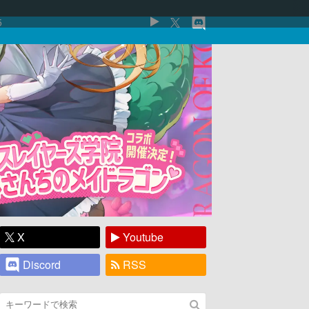
5
X
Youtube
Discord
RSS