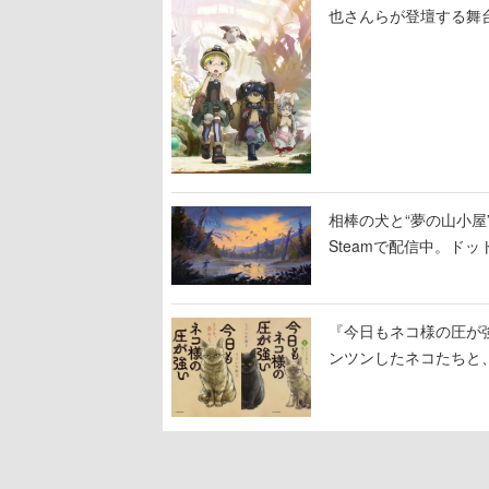
也さんらが登壇する舞
相棒の犬と“夢の山小屋”
Steamで配信中。ド
『今日もネコ様の圧が
ンツンしたネコたちと