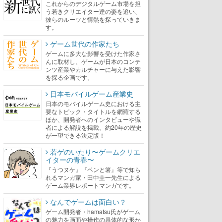
これからのデジタルゲーム市場を担
う若きクリエイター達の姿を追い、
彼らのルーツと情熱を探っていきま
す。
ゲーム世代の作家たち
ゲームに多大な影響を受けた作家さ
んに取材し、ゲームが日本のコンテ
ンツ産業やカルチャーに与えた影響
を探る企画です。
日本モバイルゲーム産業史
日本のモバイルゲーム史における主
要なトピック・タイトルを網羅する
ほか、開発者へのインタビューや識
者による解説を掲載。約20年の歴史
が一望できる決定版！
若ゲのいたり〜ゲームクリエ
イターの青春〜
『うつヌケ』『ペンと箸』等で知ら
れるマンガ家・田中圭一先生による
ゲーム業界レポートマンガです。
なんでゲームは面白い？
ゲーム開発者・hamatsu氏がゲーム
の魅力を画面や操作の具体的な形か