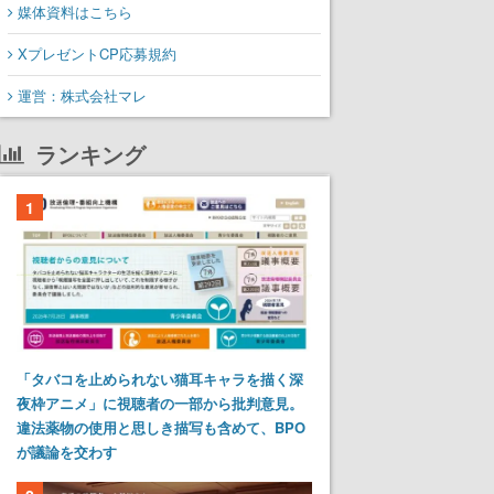
媒体資料はこちら
XプレゼントCP応募規約
運営：株式会社マレ
ランキング
1
「タバコを止められない猫耳キャラを描く深
夜枠アニメ」に視聴者の一部から批判意見。
違法薬物の使用と思しき描写も含めて、BPO
が議論を交わす