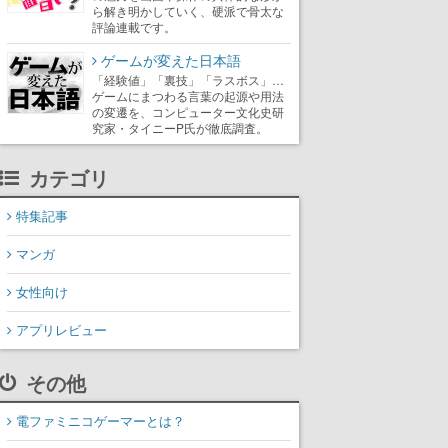
ら解き明かしていく、硬派で骨太な
評論連載です。
ゲームが変えた日本語
「経験値」「裏技」「ラスボス」…
ゲームにまつわる言葉の起源や用法
の変遷を、コンピューター文化史研
究家・タイニーP氏が徹底調査。
カテゴリ
特集記事
マンガ
女性向け
アプリレビュー
その他
電ファミニコゲーマーとは？