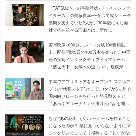
で作り込まれた理由を両ディレクターに聞
く
『TATSUJIN』の弓削雅稔×『ライデンファ
イターズ』の齋藤貴幸──かつて縦シュー全
盛期を支えていた2人が、30年後に同じ会
社で机を並べる理由とは。新作
『TATSUJIN EXTREME』で初タッグを組
んだレジェンド2人に訊く開発秘話
実写映像1000分、ルート分岐100種類以
上。配信開始5日で100万本を売った、中国
発の実写インタラクティブドラマゲーム
『盛世天下：女帝への道II』の、規模が違
うこだわりをプロデューサーに聞いた
半年でアプリストアをオープン？ スマホア
プリの“代替ストア”として、わずか6ヵ月で
国内向けローンチを行った発見型ストア
『あっぷアリーナ！』仕掛け人に話を聞い
てみた
なぜ “あの花王” がホラーゲームを作ること
になったのか？ 敵に見つからないようにマ
ジックリンでこっそり掃除する『しずかな