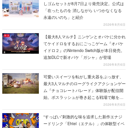
しゴムセットが8月7日より発売決定。公式は
「在ったものを 消しながら いつかなくなる
永遠のいのち」と紹介
2026年8月6日
【最大8人マルチ】ニンゲンとオバケに分かれ
てケイドロをするおにごっこゲーム『オバケ
イドロ２』のNintendo Switch版が本日発売。
追加DLCで新オバケ「ガシャ」が登場
2026年8月6日
可愛いスイーツを転がし重火器をぶっ放す、
最大3人マルチのローグライクアクションゲー
ム『チョコレートパレード』体験版が配信開
始。ボスラッシュが巻き起こる戦場で敵を倒
し、コインを集めてスコアを競い合え
2026年8月6日
“すっぱい”刺激的な味を追求した新作エナジ
ードリンク「Ehtel（エテル）」の体験型イベ