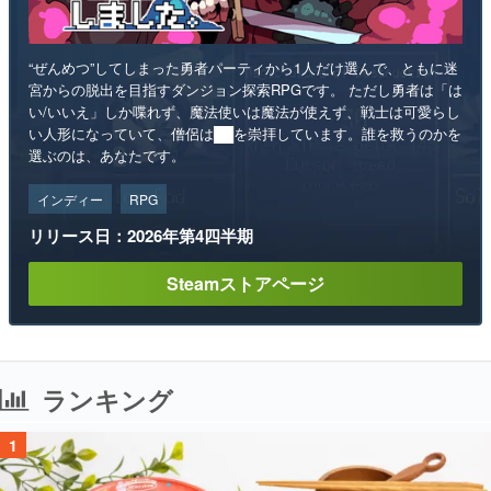
“ぜんめつ”してしまった勇者パーティから1人だけ選んで、ともに迷
宮からの脱出を目指すダンジョン探索RPGです。 ただし勇者は「は
い/いいえ」しか喋れず、魔法使いは魔法が使えず、戦士は可愛らし
い人形になっていて、僧侶は██を崇拝しています。誰を救うのかを
選ぶのは、あなたです。
インディー
RPG
リリース日：2026年第4四半期
Steamストアページ
ランキング
1