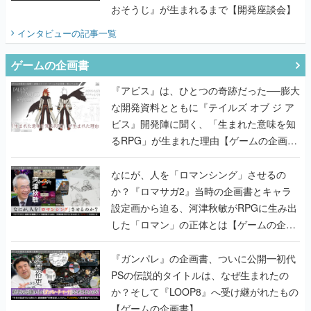
おそうじ』が生まれるまで【開発座談会】
インタビュー
の記事一覧
ゲームの企画書
『アビス』は、ひとつの奇跡だった──膨大
な開発資料とともに『テイルズ オブ ジ ア
ビス』開発陣に聞く、「生まれた意味を知
るRPG」が生まれた理由【ゲームの企画
書】
なにが、人を「ロマンシング」させるの
か？『ロマサガ2』当時の企画書とキャラ
設定画から迫る、河津秋敏がRPGに生み出
した「ロマン」の正体とは【ゲームの企画
書】
『ガンパレ』の企画書、ついに公開━初代
PSの伝説的タイトルは、なぜ生まれたの
か？そして『LOOP8』へ受け継がれたもの
【ゲームの企画書】