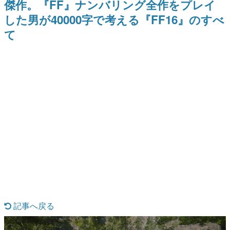
傑作。『FF』ナンバリング全作をプレイ
ー？＾＾」暗黒微笑の夢女子
Switch向けにリリース予定
日本のコンテンツ産業やカルチャーに与えた影響を探る企
や、萌え声不思議ちゃん女子と
した男が40000字で考える『FF16』のすべ
画です。
青春を謳歌
て
日本モバイルゲーム産業史
日本のモバイルゲーム史における主要なトピック・タイト
ルを網羅するほか、開発者へのインタビューや識者による
解説を掲載。約20年の歴史が一望できる決定版！
若ゲのいたり〜ゲームクリエイターの青春〜
『うつヌケ』『ペンと箸』等で知られるマンガ家・田中圭
一先生によるゲーム業界レポートマンガです。
なんでゲームは面白い？
ゲーム開発者・hamatsu氏がゲームの魅力を画面や操作の
具体的な形から解き明かしていく、硬派で骨太な評論連載
です。
ゲームが変えた日本語
「経験値」「裏技」「ラスボス」… ゲームにまつわる言葉
の起源や用法の変遷を、コンピューター文化史研究家・タ
イニーP氏が徹底調査。
カテゴリ
記事へ戻る
特集記事