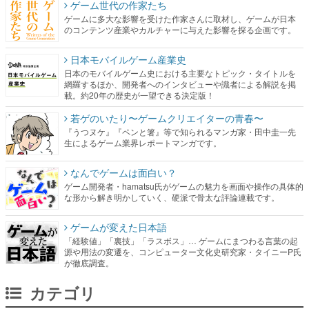
ゲーム世代の作家たち
ゲームに多大な影響を受けた作家さんに取材し、ゲームが日本
のコンテンツ産業やカルチャーに与えた影響を探る企画です。
日本モバイルゲーム産業史
日本のモバイルゲーム史における主要なトピック・タイトルを
網羅するほか、開発者へのインタビューや識者による解説を掲
載。約20年の歴史が一望できる決定版！
若ゲのいたり〜ゲームクリエイターの青春〜
『うつヌケ』『ペンと箸』等で知られるマンガ家・田中圭一先
生によるゲーム業界レポートマンガです。
なんでゲームは面白い？
ゲーム開発者・hamatsu氏がゲームの魅力を画面や操作の具体的
な形から解き明かしていく、硬派で骨太な評論連載です。
ゲームが変えた日本語
「経験値」「裏技」「ラスボス」… ゲームにまつわる言葉の起
源や用法の変遷を、コンピューター文化史研究家・タイニーP氏
が徹底調査。
カテゴリ