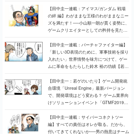
【田中圭一連載：アイマス/ガンダム 戦場
の絆 編】わがままな王様のわがままなニー
ズを満たす！──小山順一朗が貫く姿勢に、
ゲームクリエイターとしての矜持を見た
【若ゲのいたり最終回】
【田中圭一連載：バーチャファイター編】
「新しい3D表現のために、軍事技術を採り
入れたい」世界情勢を味方につけて、ゲー
ムに革命をもたらした鈴木 裕の功績【若ゲ
のいたり】
【田中圭一：若ゲのいたり】ゲーム開発統
合環境「Unreal Engine」最新バージョン
で、開発環境はどう変わる？ ゲーム業界向
けソリューションイベント「GTMF2019」
に行って、より理解を深めよう【PR】
【田中圭一連載：サイバーコネクトツー
編】すべての責任はオレが取る。だから、
付いてきてくれないか──男の熱意はチーム