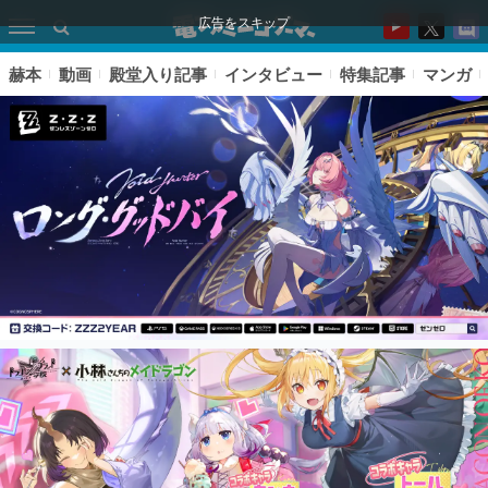
広告をスキップ
赫本
動画
殿堂入り記事
インタビュー
特集記事
マンガ
ピックアップ
電ファミのいま読まれている記事ランキング
アプリセール情報