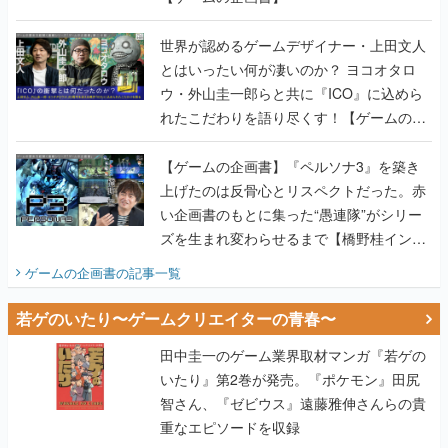
世界が認めるゲームデザイナー・上田文人
とはいったい何が凄いのか？ ヨコオタロ
ウ・外山圭一郎らと共に『ICO』に込めら
れたこだわりを語り尽くす！【ゲームの企
画書】
【ゲームの企画書】『ペルソナ3』を築き
上げたのは反骨心とリスペクトだった。赤
い企画書のもとに集った“愚連隊”がシリー
ズを生まれ変わらせるまで【橋野桂インタ
ビュー】
ゲームの企画書
の記事一覧
若ゲのいたり〜ゲームクリエイターの青春〜
田中圭一のゲーム業界取材マンガ『若ゲの
いたり』第2巻が発売。『ポケモン』田尻
智さん、『ゼビウス』遠藤雅伸さんらの貴
重なエピソードを収録