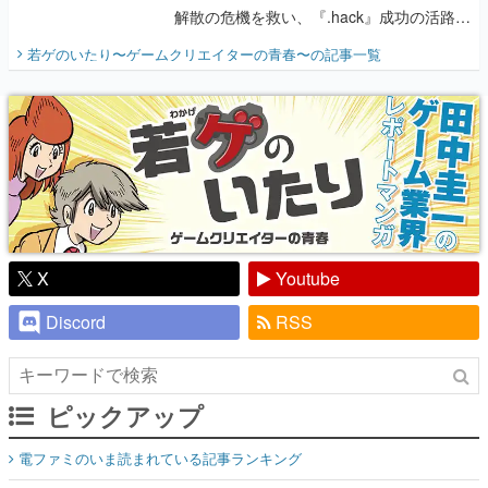
解散の危機を救い、『.hack』成功の活路を
開く。業界の快男児・松山 洋に流れる血は
若ゲのいたり〜ゲームクリエイターの青春〜
の記事一覧
『少年ジャンプ』色だった【若ゲのいた
り】
X
Youtube
Discord
RSS
ピックアップ
電ファミのいま読まれている記事ランキング