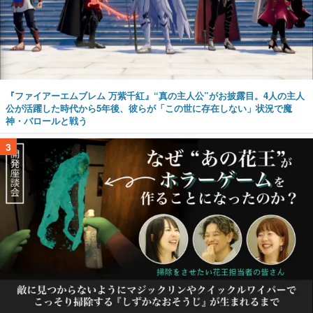
『ファイアーエムブレム 万紫千紅』“真の主人公”がお披露目。4人の主人
公が活躍した時代から5年後、彼らが「この世に存在しない」状況で魔
神・バロールと戦う
3