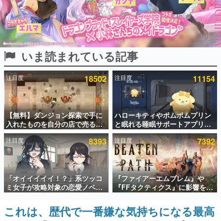
インタビュー
連載・特集一覧
いま読まれている記事
殿堂入り記事
SNS拡散数が数千以上！ ページビュー数万以上！ などな
ど。多くの人々に読まれた、電ファミ渾身の“殿堂入り”記
注目度
18502
注目度
11154
事をまとめました。
ゲームの企画書
名作ゲームクリエイターの方々に製作時のエピソードをお
聞きし、ヒットする企画（ゲーム）とは何か？を探ってい
【無料】ダンジョン探索で手に
ハローキティやポムポムプリン
きます。
入れたものを自分の店で売るゲ
と眠れる睡眠サポートアプリ
ーム『Moonlighter』がSteam
『ゆめたび』が配信中。キャラ
赫本
注目度
8393
注目度
7392
にて無料配布中！続編
ごとのASMRや目覚ましアラー
この物語を解いてはいけない。『赫本』は、〈試験問題〉
『Moonlighter 2』の9月2日正
ムも搭載
の形をした短編ホラー小説集です。
式リリースを記念したキャンペ
ーン
新世代に訊く
「オイイイイイ！？」系ツッコ
『ファイアーエムブレム』や
これからのデジタルゲーム市場を担う若きクリエイター達
ミ女子が攻略対象の恋愛ノベル
『FFタクティクス』に影響を受
の姿を追い、彼らのルーツと情熱を探っていきます。
ゲーム『美術部カノジョ』
けた新作戦略RPG『Beaten
Steamストアページが公開。
Path』2027年に発売へ。
これは、歴代で一番嫌な気持ちになる最高
ゲーム世代の作家たち
「お前らーそろそろ自重しろ
PC（Steam）、PS5、Xbox、
ゲームに多大な影響を受けた作家さんに取材し、ゲームが