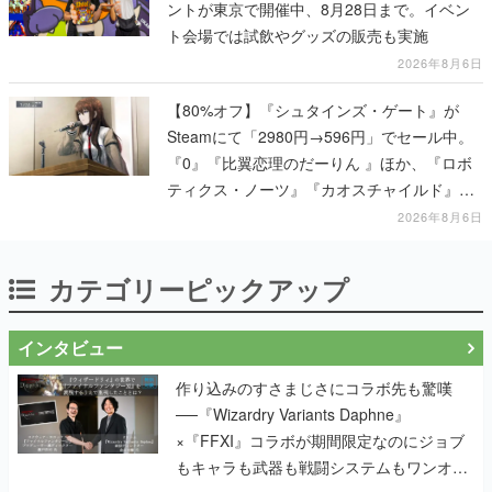
ントが東京で開催中、8月28日まで。イベン
ト会場では試飲やグッズの販売も実施
2026年8月6日
【80%オフ】『シュタインズ・ゲート』が
Steamにて「2980円→596円」でセール中。
『0』『比翼恋理のだーりん 』ほか、『ロボ
ティクス・ノーツ』『カオスチャイルド』な
ど科学アドベンチャーシリーズもセール対象
2026年8月6日
に
カテゴリーピックアップ
インタビュー
作り込みのすさまじさにコラボ先も驚嘆
──『Wizardry Variants Daphne』
×『FFXI』コラボが期間限定なのにジョブ
もキャラも武器も戦闘システムもワンオフ